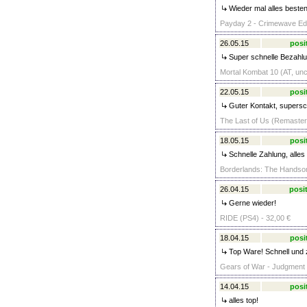
Wieder mal alles besten
Payday 2 - Crimewave Edit
26.05.15
posi
Super schnelle Bezahlun
Mortal Kombat 10 (AT, unc
22.05.15
posi
Guter Kontakt, supersch
The Last of Us (Remastere
18.05.15
posi
Schnelle Zahlung, alles
Borderlands: The Handsom
26.04.15
posit
Gerne wieder!
RIDE (PS4) - 32,00 €
18.04.15
posi
Top Ware! Schnell und 
Gears of War - Judgment (
14.04.15
posi
alles top!