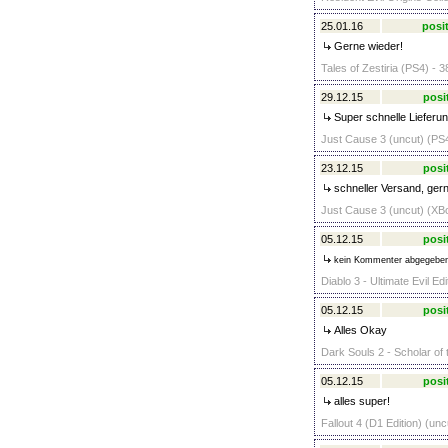
25.01.16
posit
Gerne wieder!
Tales of Zestiria (PS4) - 3
29.12.15
posi
Super schnelle Lieferun
Just Cause 3 (uncut) (PS4
23.12.15
posi
schneller Versand, gern
Just Cause 3 (uncut) (XB
05.12.15
posi
kein Kommenter abgegebe
Diablo 3 - Ultimate Evil Ed
05.12.15
posi
Alles Okay
Dark Souls 2 - Scholar of 
05.12.15
posi
alles super!
Fallout 4 (D1 Edition) (unc