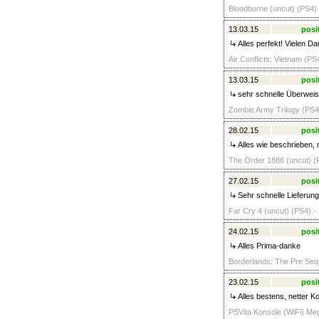
Bloodborne (uncut) (PS4) 
13.03.15
posi
Alles perfekt! Vielen Da
Air Conflicts: Vietnam (PS
13.03.15
posi
sehr schnelle Überweisun
Zombie Army Trilogy (PS4)
28.02.15
posi
Alles wie beschrieben, 
The Order 1886 (uncut) (P
27.02.15
posi
Sehr schnelle Lieferung
Far Cry 4 (uncut) (PS4) -
24.02.15
posi
Alles Prima-danke
Borderlands: The Pre Sequ
23.02.15
posi
Alles bestens, netter Ko
PSVita Konsole (WiFi) Meg