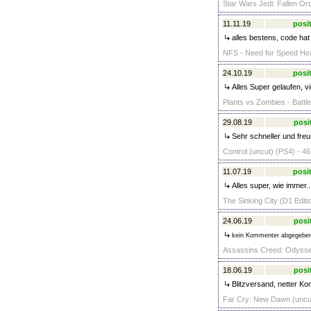
Star Wars Jedi: Fallen Or
11.11.19
posit
alles bestens, code hat 
NFS - Need for Speed Hea
24.10.19
posit
Alles Super gelaufen, v
Plants vs Zombies - Battle
29.08.19
posi
Sehr schneller und freun
Control (uncut) (PS4) - 46
11.07.19
posit
Alles super, wie immer.
The Sinking City (D1 Editi
24.06.19
posi
kein Kommenter abgegebe
Assassins Creed: Odysse
18.06.19
posi
Blitzversand, netter Ko
Far Cry: New Dawn (uncut