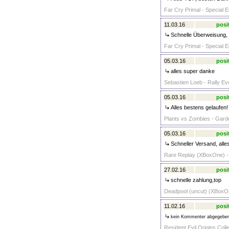
Far Cry Primal - Special E
11.03.16
posi
Schnelle Überweisung, 
Far Cry Primal - Special E
05.03.16
posi
alles super danke
Sebastien Loeb - Rally Ev
05.03.16
posi
Alles bestens gelaufen!
Plants vs Zombies - Gard
05.03.16
posi
Schneller Versand, alle
Rare Replay (XBoxOne) -
27.02.16
posi
schnelle zahlung,top
Deadpool (uncut) (XBoxOn
11.02.16
posi
kein Kommenter abgegebe
Resident Evil Origins Coll