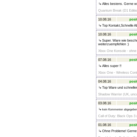
Alles bestens. Gerne wi
Quantum Break (D1 Editio
10.08.16
posi
Top Kontakt,Schnelle A
10.08.16
posi
Super. Ware wie beschri
weiterzuempfehlen :)
Xbox One Konsole - ohne 
07.08.16
posi
Alles super !!
Xbox One - Wireless Contro
04.08.16
posi
Top Ware und schneller
Shadow Warrior (UK, uncut
03.08.16
posi
kein Kommenter abgegebe
Call of Duty: Black Ops
01.08.16
posi
Ohne Probleme! Gerne 