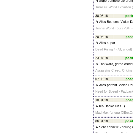
Superschnelle Lieferung
Jurassic World Evolution 
30.05.18
posit
Alles Bestens, Vielen 
Tennis World Tour (PS4) -
20.05.18
posi
Alles super
Dead Rising 4 (AT, uncut)
23.04.18
posit
Top Ware, gerne wieder
Assassins Creed: Origins
07.03.18
posi
Alles perfekt. Vielen D
Need for Speed - Paybac
10.01.18
posi
Ich Danke Dir ! :-)
Mad Max (uncut) (XBoxOn
06.01.18
posit
Sehr schnelle Zahlung u