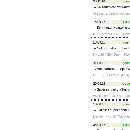
30.11.18
posi
So sollten alle Verkäufe
Assassins Creed: Odysse
18.09.18
posi
Sehr netter Kontakt und
F1 - Formel 1 2018 - Head
18.09.18
posi
Netter Kontakt, schnelle
NHL 19 (XBoxOne) - 30,0
31.08.18
posi
Alles vorbildlich: Spiel
F1 - Formel 1 2018 (PS4) 
20.08.18
posit
Super schnell ... Alles 
Warhammer 40.000: Inquisi
10.08.18
posi
Hat alles super schnell 
Madden NFL 19 (XBoxOne)
05.08.18
posi