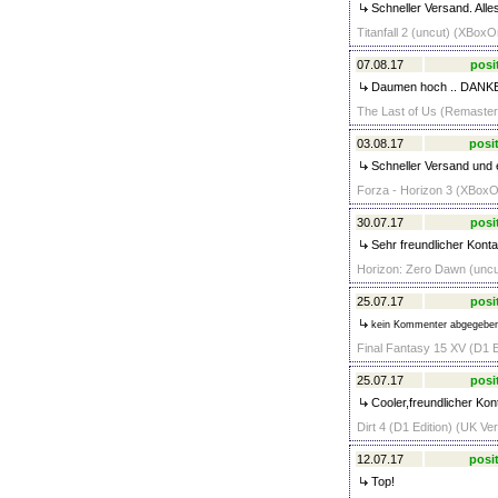
Schneller Versand. Alle
Titanfall 2 (uncut) (XBoxO
07.08.17
posi
Daumen hoch .. DANKE ..
The Last of Us (Remastere
03.08.17
posit
Schneller Versand und 
Forza - Horizon 3 (XBoxO
30.07.17
posi
Sehr freundlicher Konta
Horizon: Zero Dawn (uncut
25.07.17
posi
kein Kommenter abgegebe
Final Fantasy 15 XV (D1 E
25.07.17
posi
Cooler,freundlicher Kont
Dirt 4 (D1 Edition) (UK V
12.07.17
posit
Top!