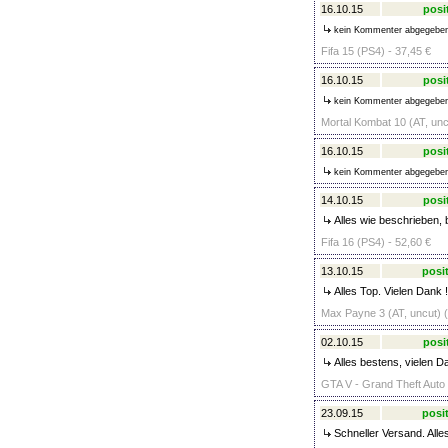
16.10.15
posi
kein Kommenter abgegebe
Fifa 15 (PS4) - 37,45 €
16.10.15
posi
kein Kommenter abgegebe
Mortal Kombat 10 (AT, un
16.10.15
posi
kein Kommenter abgegebe
14.10.15
posi
Alles wie beschrieben, 
Fifa 16 (PS4) - 52,60 €
13.10.15
posit
Alles Top. Vielen Dank !
Max Payne 3 (AT, uncut) (
02.10.15
posi
Alles bestens, vielen D
GTA V - Grand Theft Auto 5
23.09.15
posit
Schneller Versand. Alle