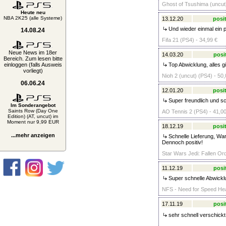
Ghost of Tsushima (uncut)
Heute neu
NBA 2K25 (alle Systeme)
13.12.20
posit
Und wieder einmal ein p
14.08.24
Fifa 21 (PS4) - 34,99 €
Neue News im 18er
14.03.20
posi
Bereich. Zum lesen bitte
einloggen (falls Ausweis
Top Abwicklung, alles g
vorliegt)
Nioh 2 (uncut) (PS4) - 50,
06.06.24
12.01.20
posit
Super freundlich und sc
Im Sonderangebot
Saints Row (Day One
AO Tennis 2 (PS4) - 41,00
Edition) (AT, uncut) im
Moment nur 9,99 EUR
18.12.19
posit
...mehr anzeigen
Schnelle Lieferung, War
Dennoch positiv!
Star Wars Jedi: Fallen Or
11.12.19
posi
Super schnelle Abwicklu
NFS - Need for Speed Hea
17.11.19
posi
sehr schnell verschickt, s