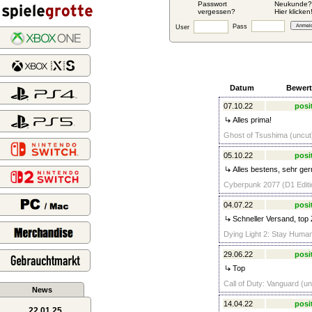
Passwort
Neukunde?
vergessen?
Hier klicken
Pass
User
Datum
Bewer
07.10.22
posi
Alles prima!
Ghost of Tsushima (uncut)
05.10.22
posi
Alles bestens, sehr ger
Cyberpunk 2077 (D1 Editio
04.07.22
posi
Schneller Versand, top 
Dying Light 2: Stay Huma
29.06.22
posi
Top
Call of Duty: Vanguard (u
News
14.04.22
posi
22.01.25