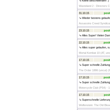
Keine Beschwerden! :)
Wasteland 2 - Directors C
31.10.15
posi
Wieder bestens gelaufe
Assassins Creed Syndicate
23.10.15
posi
Alles Super! Vielen Dan
22.10.15
posit
Alles super gelaufen, su
Mortal Kombat 10 (AT, unc
17.10.15
posit
Super schnelle Zahlung
The Order 1886 (uncut) (P
17.10.15
posit
Super schnelle Zahlung
Motorcycle Club (PS4) - 1
17.10.15
posi
Superschnelle Lieferung
Wolfenstein: The Old Bloo