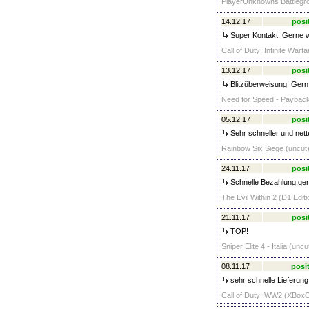
PlayerUnknowns Battlegr
14.12.17
posi
Super Kontakt! Gerne w
Call of Duty: Infinite War
13.12.17
posi
Blitzüberweisung! Gern
Need for Speed - Paybac
05.12.17
posi
Sehr schneller und nett
Rainbow Six Siege (uncut
24.11.17
posi
Schnelle Bezahlung,ger
The Evil Within 2 (D1 Edit
21.11.17
posi
TOP!
Sniper Elite 4 - Italia (un
08.11.17
posit
sehr schnelle Lieferun
Call of Duty: WW2 (XBoxO