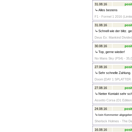
31.08.16
posi
Alles bestens
F1 - Formel 1 2016 (Limite
31.08.16
posi
Schnell wie der blitz. g
Deus Ex: Mankind Divided 
30.08.16
posi
Top, gerne wieder!
No Mans Sky (PS4) - 35,
27.08.16
posi
Sehr schnelle Zahlung.
Doom [DAY 1 SPLATTER G
27.08.16
posi
Netter Kontakt sehr sch
Assetto Corsa (D1 Edition
24.08.16
posit
kein Kommenter abgegebe
Sherlock Holmes - The De
16.08.16
posi