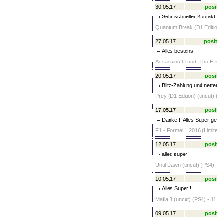
30.05.17
posi
Sehr schneller Kontakt
Quantum Break (D1 Editio
27.05.17
posit
Alles bestens
Assassins Creed: The Ezio
20.05.17
posi
Blitz-Zahlung und nette
Prey (D1 Edition) (uncut)
17.05.17
posi
Danke !! Alles Super gela
F1 - Formel 1 2016 (Limit
12.05.17
posi
alles super!
Until Dawn (uncut) (PS4) -
10.05.17
posi
Alles Super !!
Mafia 3 (uncut) (PS4) - 11
09.05.17
posi