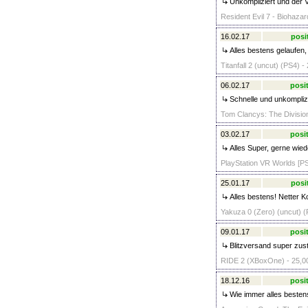
Unkompliziert und der V
Resident Evil 7 - Biohazar
16.02.17
posi
Alles bestens gelaufen,
Titanfall 2 (uncut) (PS4) -
06.02.17
posit
Schnelle und unkompliz
Tom Clancys: The Divisio
03.02.17
posit
Alles Super, gerne wied
PlayStation VR Worlds [P
25.01.17
posi
Alles bestens! Netter K
Yakuza 0 (Zero) (uncut) (
09.01.17
posit
Blitzversand super zust
RIDE 2 (XBoxOne) - 25,0
18.12.16
posit
Wie immer alles besten