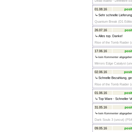
Dead Island - Definitive Ed
01.08.16
posit
Sehr schnelle Lieferung,
Quantum Break (D1 Editio
26.07.16
posi
Alles top. Danke!
Rise of the Tomb Raider (
17.06.16
posi
kein Kommenter abgegebe
Mirrors Edge Catalyst (un
02.06.16
posit
Schnelle Bezahlung, ge
Rise of the Tomb Raider (
01.06.16
posit
Top Ware - Schneller V
31.05.16
posi
kein Kommenter abgegebe
Dark Souls 3 (uncut) (PS4
09.05.16
posit