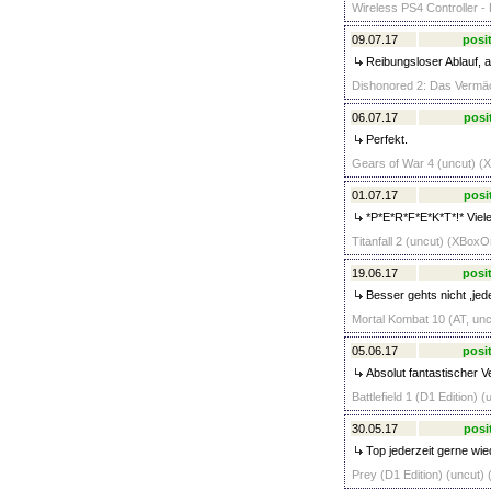
Wireless PS4 Controller -
09.07.17
posit
Reibungsloser Ablauf, 
Dishonored 2: Das Vermäc
06.07.17
posi
Perfekt.
Gears of War 4 (uncut) (
01.07.17
posi
*P*E*R*F*E*K*T*!* Viele
Titanfall 2 (uncut) (XBoxO
19.06.17
posit
Besser gehts nicht ,jede
Mortal Kombat 10 (AT, un
05.06.17
posit
Absolut fantastischer Ve
Battlefield 1 (D1 Edition)
30.05.17
posi
Top jederzeit gerne wie
Prey (D1 Edition) (uncut)