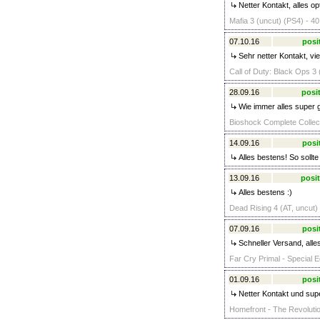
Netter Kontakt, alles op
Mafia 3 (uncut) (PS4) - 40
07.10.16
posi
Sehr netter Kontakt, vi
Call of Duty: Black Ops
28.09.16
posit
Wie immer alles super g
Bioshock Complete Collect
14.09.16
posi
Alles bestens! So sollte
13.09.16
posit
Alles bestens :)
Dead Rising 4 (AT, uncut)
07.09.16
posi
Schneller Versand, alle
Far Cry Primal - Special E
01.09.16
posi
Netter Kontakt und sup
Homefront - The Revolutio