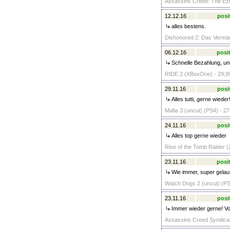
Assassins Creed: The Ezio
12.12.16
posi
alles bestens.
Dishonored 2: Das Vermäch
06.12.16
posit
Schnelle Bezahlung, un
RIDE 2 (XBoxOne) - 29,9
29.11.16
posi
Alles tutti, gerne wieder
Mafia 3 (uncut) (PS4) - 27
24.11.16
posi
Alles top gerne wieder
Rise of the Tomb Raider (2
23.11.16
posit
Wie immer, super gelau
Watch Dogs 2 (uncut) (PS
23.11.16
posi
Immer wieder gerne! Vo
Assassins Creed Syndicate