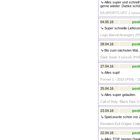
Alles super und schnell
gerne wieder. Danke sch
EA SPORTS UFC 2 (uncut
04.05.16
posi
Super schnelle Lieferu
Lego Marvel Avengers (PS
28.04.16
posit
Bis zum nächsten Mal..
Dark Souls 3 (uncut) (PS4
27.04.16
posi
Alles supi!
Formel 1 - 2015 (PS4) - 1
25.04.16
posi
Alles super gelaufen.
Call of Duty: Black Ops 
23.04.16
posi
Spiel,wurde schon vor 
Resident Evil Origins Coll
22.04.16
posi
Alles TOP, besten Dank