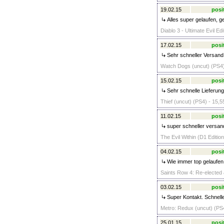
19.02.15
posi
Alles super gelaufen, ge
Diablo 3 - Ultimate Evil Ed
17.02.15
posi
Sehr schneller Versand,
Watch Dogs (uncut) (PS4)
15.02.15
posi
Sehr schnelle Lieferun
Thief (uncut) (PS4) - 15,5
11.02.15
posi
super schneller versan
The Evil Within (D1 Editio
04.02.15
posi
Wie immer top gelaufen
Saints Row 4: Re-elected &
03.02.15
posi
Super Kontakt. Schnelle
Metro: Redux (uncut) (PS4
25.01.15
posi