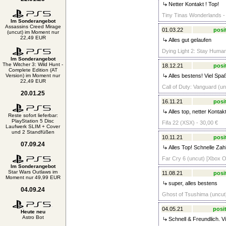
Netter Kontakt ! Top!
Tiny Tinas Wonderlands - 
Im Sonderangebot
Assassins Creed Mirage
01.03.22
posi
(uncut) im Moment nur
22,49 EUR
Alles gut gelaufen
Dying Light 2: Stay Huma
Im Sonderangebot
The Witcher 3: Wild Hunt -
18.12.21
posi
Complete Edition (AT
Version) im Moment nur
Alles bestens! Viel Spa
22,49 EUR
Call of Duty: Vanguard (un
20.01.25
16.11.21
posi
Alles top, netter Kontak
Reste sofort lieferbar:
PlayStation 5 Disc
Fifa 22 (XSX) - 30,00 €
Laufwerk SLIM + Cover
und 2 Standfüßen
10.11.21
posi
07.09.24
Alles Top! Schnelle Zah
Far Cry 6 (uncut) [Xbox O
Im Sonderangebot
Star Wars Outlaws im
11.08.21
posi
Moment nur 49,99 EUR
super, alles bestens
04.09.24
Ghost of Tsushima (uncut)
04.05.21
posit
Heute neu
Astro Bot
Schnell & Freundlich. V