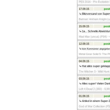
PES 2016 - Pro Evolution 
17.09.15
posi
Blitzversand von Super
Batman: Arkham Knight (un
15.09.15
posit
1a... Schnelle Abwicklun
Mad Max (uncut) (PS4) - 
12.09.15
posit
kein Kommenter abgegebe
Metal Gear Solid 5: The P
04.09.15
posi
Hat alles super geklappt
The Witcher 3 - Wild Hunt
03.09.15
posi
Alles super! Vielen Dan
Left 4 Dead 2 (360) - 6,99
01.09.15
posi
Artikel in einem Super-
God of War Collection (PS 