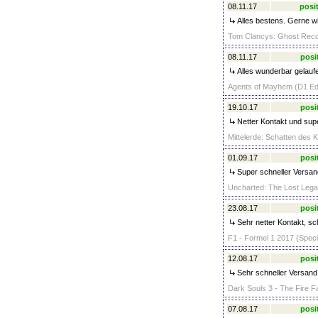
08.11.17
posit
Alles bestens. Gerne wi
Tom Clancys: Ghost Recon
08.11.17
posi
Alles wunderbar gelaufe
Agents of Mayhem (D1 Edi
19.10.17
posi
Netter Kontakt und supe
Mittelerde: Schatten des 
01.09.17
posi
Super schneller Versand
Uncharted: The Lost Legac
23.08.17
posi
Sehr netter Kontakt, sc
F1 - Formel 1 2017 (Speci
12.08.17
posi
Sehr schneller Versand
Dark Souls 3 - The Fire F
07.08.17
posi