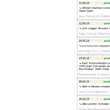
13.06.19
posi
Wirklich Hammer schnel
Vielen Dank
Metro Exodus (D1 Edition
12.06.19
posi
sehr zügiger Versand, a
Rage 2 (uncut) (XBoxOne)
29.05.19
posi
kein Kommenter abgegebe
Devil May Cry 5 - Sonder
24.04.19
posi
Kauf, Kommunikation und
100% jeder Zeit wieder wa
beschreiben. Vielen Dank, 
Mortal Kombat 11 (uncut) 
08.04.19
posit
Alles in Minuten erhalte
Jump Force (XBoxOne) - 
28.03.19
posi
Alles perfekt. Schnelle
Spider-Man [Spiderman] (