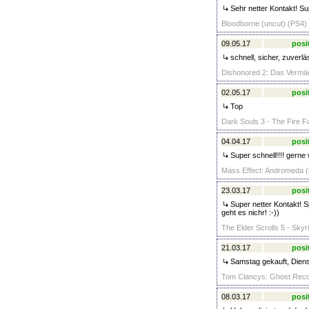
Sehr netter Kontakt! Sup
Bloodborne (uncut) (PS4) 
09.05.17
posi
schnell, sicher, zuverläs
Dishonored 2: Das Vermäc
02.05.17
posi
Top
Dark Souls 3 - The Fire F
04.04.17
posi
Super schnell!!!! gerne
Mass Effect: Andromeda (
23.03.17
posi
Super netter Kontakt! S
geht es nichr! :-))
The Elder Scrolls 5 - Skyr
21.03.17
posi
Samstag gekauft, Dienst
Tom Clancys: Ghost Recon
08.03.17
posi