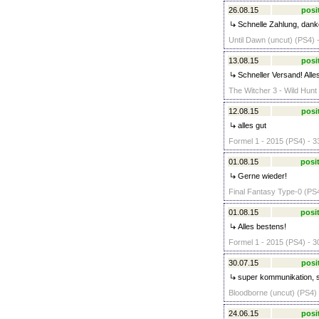
26.08.15
posi
Schnelle Zahlung, dank
Until Dawn (uncut) (PS4) 
13.08.15
posi
Schneller Versand! Alle
The Witcher 3 - Wild Hunt 
12.08.15
posi
alles gut
Formel 1 - 2015 (PS4) - 3
01.08.15
posit
Gerne wieder!
Final Fantasy Type-0 (PS4
01.08.15
posit
Alles bestens!
Formel 1 - 2015 (PS4) - 3
30.07.15
posi
super kommunikation, s
Bloodborne (uncut) (PS4) 
24.06.15
posi