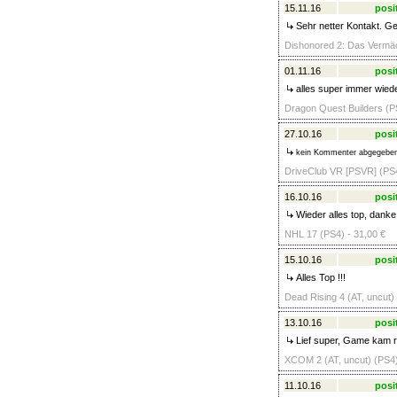
15.11.16
posi
Sehr netter Kontakt. Ge
Dishonored 2: Das Vermäc
01.11.16
posi
alles super immer wiede
Dragon Quest Builders (P
27.10.16
posi
kein Kommenter abgegebe
DriveClub VR [PSVR] (PS4
16.10.16
posi
Wieder alles top, danke
NHL 17 (PS4) - 31,00 €
15.10.16
posi
Alles Top !!!
Dead Rising 4 (AT, uncut)
13.10.16
posi
Lief super, Game kam r
XCOM 2 (AT, uncut) (PS4)
11.10.16
posi