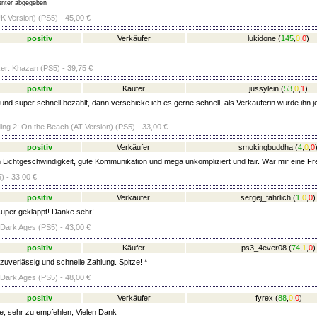
nter abgegeben
 (UK Version) (PS5) - 45,00 €
positiv
Verkäufer
lukidone
(
145
,
0
,
0
)
ker: Khazan (PS5) - 39,75 €
positiv
Käufer
jussylein
(
53
,
0
,
1
)
und super schnell bezahlt, dann verschicke ich es gerne schnell, als Verkäuferin würde ihn je
ing 2: On the Beach (AT Version) (PS5) - 33,00 €
positiv
Verkäufer
smokingbuddha
(
4
,
0
,
0
 Lichtgeschwindigkeit, gute Kommunikation und mega unkompliziert und fair. War mir eine Fre
) - 33,00 €
positiv
Verkäufer
sergej_fährlich
(
1
,
0
,
0
)
super geklappt! Danke sehr!
ark Ages (PS5) - 43,00 €
positiv
Käufer
ps3_4ever08
(
74
,
1
,
0
)
zuverlässig und schnelle Zahlung. Spitze! *
ark Ages (PS5) - 48,00 €
positiv
Verkäufer
fyrex
(
88
,
0
,
0
)
ze, sehr zu empfehlen, Vielen Dank