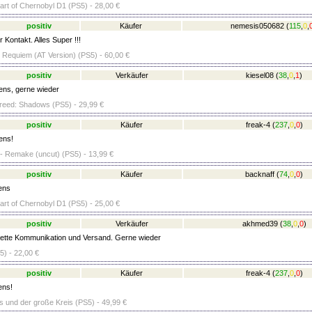
eart of Chernobyl D1 (PS5) - 28,00 €
positiv
Käufer
nemesis050682
(
115
,
0
,
 Kontakt. Alles Super !!!
l Requiem (AT Version) (PS5) - 60,00 €
positiv
Verkäufer
kiesel08
(
38
,
0
,
1
)
ens, gerne wieder
reed: Shadows (PS5) - 29,99 €
positiv
Käufer
freak-4
(
237
,
0
,
0
)
ens!
 Remake (uncut) (PS5) - 13,99 €
positiv
Käufer
backnaff
(
74
,
0
,
0
)
ens
eart of Chernobyl D1 (PS5) - 25,00 €
positiv
Verkäufer
akhmed39
(
38
,
0
,
0
)
ette Kommunikation und Versand. Gerne wieder
5) - 22,00 €
positiv
Käufer
freak-4
(
237
,
0
,
0
)
ens!
s und der große Kreis (PS5) - 49,99 €