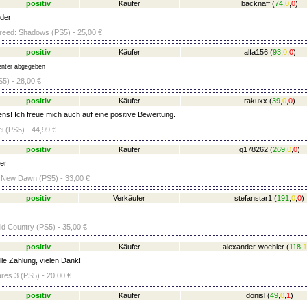
positiv
Käufer
backnaff
(
74
,
0
,
0
)
der
reed: Shadows (PS5) - 25,00 €
positiv
Käufer
alfa156
(
93
,
0
,
0
)
nter abgegeben
S5) - 28,00 €
positiv
Käufer
rakuxx
(
39
,
0
,
0
)
ens! Ich freue mich auch auf eine positive Bewertung.
i (PS5) - 44,99 €
positiv
Käufer
q178262
(
269
,
0
,
0
)
er
 New Dawn (PS5) - 33,00 €
positiv
Verkäufer
stefanstar1
(
191
,
0
,
0
)
ld Country (PS5) - 35,00 €
positiv
Käufer
alexander-woehler
(
118
,
1
lle Zahlung, vielen Dank!
ares 3 (PS5) - 20,00 €
positiv
Käufer
donisl
(
49
,
0
,
1
)