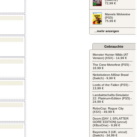
72,99 €
Marvels Wolverine
(PS5)
75,99 €
...mehr anzeigen
Gebrauchte
Monster Hunter Wilds (AT
Version) (XSX) - 14,99 €
The Crew Motorfest (PS5) -
16,99 €
Nickelodeon AllStar Brawl
(Switch) - 9,99 €
Lords of the Fallen (PS5) -
13,99 €
Landwirtschafts-Simulator
22: Platinum-Edition (PS5) -
24,99 €
RoboCop: Rogue City
(XSX) - 49,99 €
Doom [DAY 1 SPLATTER
GORE EDITION] (uncut)
(XBoxOne) - 9,99 €
Bayonetta 3 (UK, uncut)
(Switch) - 34,99 €