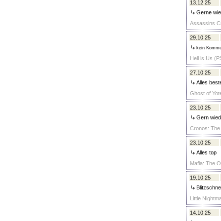
13.12.25
Gerne wie
Assassins C
29.10.25
kein Komme
Hell is Us (P
27.10.25
Alles best
Ghost of Yote
23.10.25
Gern wied
Cronos: The
23.10.25
Alles top
Mafia: The O
19.10.25
Blitzschne
Little Nightm
14.10.25