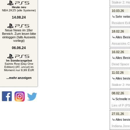
Stalker 2: H
Heute neu
NBA 2K25 (alle Systeme)
10.03.26
Sehr netter
14.08.24
Resident Evi
Neue News im 18er
18.02.26
Bereich. Zum lesen bitte
einloggen (falls Ausweis
Alles Best
vorliegt)
Assassins C
06.06.24
16.02.26
Alles Best
Im Sonderangebot
Saints Row (Day One
Dead Space -
Edition) (AT, uncut) im
Moment nur 9,99 EUR
11.02.26
...mehr anzeigen
Alles best
Stalker 2: H
08.02.26
Schnelle n
Lies of P (PS
27.01.26
Alles best
Indiana Jone