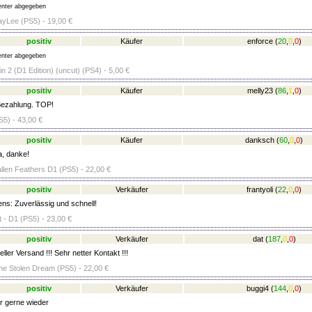
nter abgegeben
yLee (PS5) - 19,00 €
positiv
Käufer
enforce
(
20
,
0
,
0
)
nter abgegeben
in 2 (D1 Edition) (uncut) (PS4) - 5,00 €
positiv
Käufer
melly23
(
86
,
1
,
0
)
Bezahlung. TOP!
5) - 43,00 €
positiv
Käufer
danksch
(
60
,
0
,
0
)
a, danke!
len Feathers D1 (PS5) - 22,00 €
positiv
Verkäufer
frantyoli
(
22
,
0
,
0
)
ens: Zuverlässig und schnell!
 - D1 (PS5) - 23,00 €
positiv
Verkäufer
dat
(
187
,
0
,
0
)
ler Versand !!! Sehr netter Kontakt !!!
he Stolen Dream (PS5) - 22,00 €
positiv
Verkäufer
buggi4
(
144
,
0
,
0
)
r gerne wieder