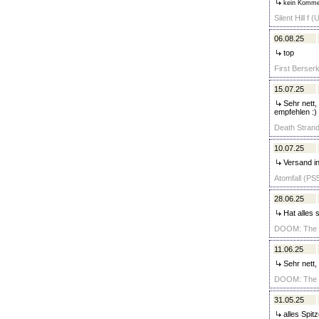
kein Komme
Silent Hill f
06.08.25
top
First Berser
15.07.25
Sehr nett, 
empfehlen :)
Death Strand
10.07.25
Versand in
Atomfall (PS5
28.06.25
Hat alles 
DOOM: The D
11.06.25
Sehr nett, 
DOOM: The D
31.05.25
alles Spit