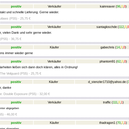
positiv
Verkäufer
kainreaver
(
96
,
0
,
0
)
akt und schnelle Lieferung. Gerne wieder.
tlaws (PS5) - 25,75 €
positiv
Verkäufer
santagloschde
(
112
,
0
,
0
r, vielen Dank und sehr gerne wieder.
 (PS5) - 36,75 €
positiv
Käufer
gabechris
(
14
,
0
,
0
)
ens immer wieder gerne
positiv
Verkäufer
phantom91
(
62
,
0
,
0
)
arheiten ließen sich dann doch klären, alles in Ordnung!
The Veilguard (PS5) - 25,75 €
positiv
Käufer
d_stenzler1710@yahoo.de
(
r, danke
nge: Double Exposure (PS5) - 32,00 €
positiv
Verkäufer
traffic
(
111
,
0
,
1
)
nter abgegeben
5) - 46,00 €
positiv
Käufer
thadragon1
(
70
,
2
,
1
)
nter abgegeben