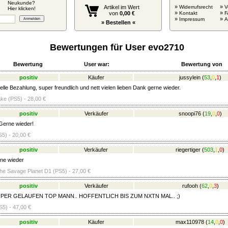
Neukunde?
»
»
Artikel im Wert
Widerrufsrecht
V
Hier klicken!
»
»
von
0,00 €
Kontakt
F
»
»
Impressum
» Bestellen «
Bewertungen für User evo2710
Bewertung
User war:
Bewertung von
positiv
Käufer
jussylein
(
53
,
0
,
1
)
lle Bezahlung, super freundlich und nett vielen lieben Dank gerne wieder.
e (PS5) - 28,00 €
positiv
Verkäufer
snoopi76
(
19
,
0
,
0
)
 Gerne wieder!
S5) - 20,00 €
positiv
Verkäufer
riegertiger
(
503
,
1
,
0
)
ne wieder
he Savage Planet D1 (PS5) - 27,00 €
positiv
Verkäufer
rufooh
(
62
,
0
,
3
)
PER GELAUFEN TOP MANN.. HOFFENTLICH BIS ZUM NXTN MAL.. ;)
5) - 47,00 €
positiv
Käufer
max110978
(
14
,
0
,
0
)