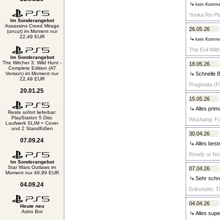
kein Komme
Yooka Re-Pla
Im Sonderangebot
Assassins Creed Mirage
26.05.26
(uncut) im Moment nur
22,49 EUR
kein Komme
The Evil With
Im Sonderangebot
The Witcher 3: Wild Hunt -
18.05.26
Complete Edition (AT
Version) im Moment nur
Schnelle 
22,49 EUR
Pragmata (PS
20.01.25
15.05.26
Alles prim
Reste sofort lieferbar:
PlayStation 5 Disc
Wuchang: Fal
Laufwerk SLIM + Cover
und 2 Standfüßen
30.04.26
07.09.24
Alles best
Ready or Not
Im Sonderangebot
Star Wars Outlaws im
07.04.26
Moment nur 49,99 EUR
Sehr schnel
04.09.24
Eriksholm: T
04.04.26
Heute neu
Astro Bot
Alles supe