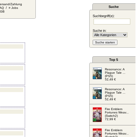
ersand/Zahlung
Suche
/ »
AQ
Jobs
AGB
Suchbegriff(e):
Suche in:
Top 5
Resonance: A
Plague Tale ...
(PS5)
52,49 €
Resonance: A
Plague Tale ...
(PS5)
52,49 €
Fire Emblem
Fortunes Weav...
(Switch2)
72,99 €
Fire Emblem
Fortunes Weav...
(Switch2)