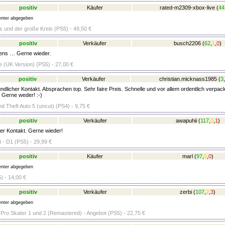
positiv
Käufer
rated-m2309-xbox-live
(
44
nter abgegeben
s und der große Kreis (PS5) - 49,50 €
positiv
Verkäufer
busch2206
(
62
,
1
,
0
)
ens … Gerne wieder.
e (UK Version) (PS5) - 27,00 €
positiv
Verkäufer
christian.micknass1985
(
3
,
dlicher Kontakt. Absprachen top. Sehr faire Preis. Schnelle und vor allem ordentlich verpack
 Gerne weder! :-)
d Theft Auto 5 (uncut) (PS4) - 9,75 €
positiv
Verkäufer
awapuhii
(
117
,
0
,
1
)
er Kontakt. Gerne wieder!
 - D1 (PS5) - 29,99 €
positiv
Käufer
marl
(
97
,
0
,
0
)
nter abgegeben
 - 14,00 €
positiv
Verkäufer
zerbi
(
107
,
2
,
3
)
nter abgegeben
ro Skater 1 und 2 (Remastered) - Angebot (PS5) - 22,75 €