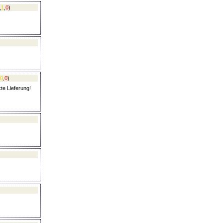
,
1
,
0
)
0
,
0
)
te Lieferung!