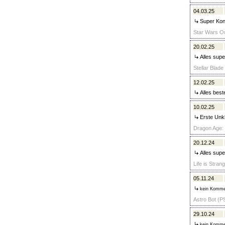
04.03.25
Super Kont
Star Wars Ou
20.02.25
Alles supe
Stellar Blade
12.02.25
Alles best
10.02.25
Erste Unkl
Dragon Age: 
20.12.24
Alles supe
Life is Stra
05.11.24
kein Komme
Astro Bot (PS
29.10.24
kein Komme