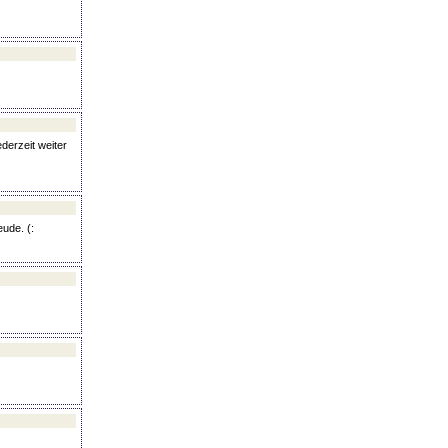
derzeit weiter
)
ude. (: