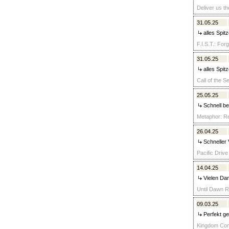
Deliver us t
31.05.25
alles Spit
F.I.S.T.: For
31.05.25
alles Spit
Call of the S
25.05.25
Schnell bez
Metaphor: Re
26.04.25
Schneller V
Pacific Drive
14.04.25
Vielen Dan
Until Dawn R
09.03.25
Perfekt ge
Kingdom Come