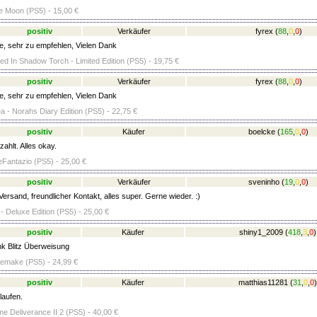
he Moon (PS5) - 15,00 €
positiv
Verkäufer
fyrex
(
88
,
0
,
0
)
ze, sehr zu empfehlen, Vielen Dank
ged In Shadow Torch - Limited Edition (PS5) - 19,75 €
positiv
Verkäufer
fyrex
(
88
,
0
,
0
)
ze, sehr zu empfehlen, Vielen Dank
ea - Norahs Diary Edition (PS5) - 22,75 €
positiv
Käufer
boelcke
(
165
,
0
,
0
)
ahlt. Alles okay.
Fantazio (PS5) - 25,00 €
positiv
Verkäufer
sveninho
(
19
,
0
,
0
)
ersand, freundlicher Kontakt, alles super. Gerne wieder. :)
 - Deluxe Edition (PS5) - 25,00 €
positiv
Käufer
shiny1_2009
(
418
,
3
,
0
)
k Blitz Überweisung
emake (PS5) - 24,99 €
positiv
Käufer
matthias11281
(
31
,
0
,
0
)
laufen.
 Deliverance II 2 (PS5) - 40,00 €