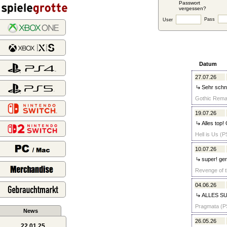
Passwort
vergessen?
Pass
User
Datum
27.07.26
Sehr schne
Gothic Remak
19.07.26
Alles top!
Hell is Us (P
10.07.26
super! ger
Revenge of t
04.06.26
ALLES SU
Pragmata (PS
News
26.05.26
22.01.25