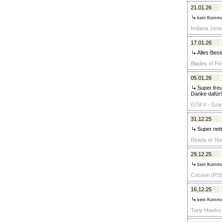
21.01.26
kein Komme
Indiana Jone
17.01.26
Alles Best
Blades of Fir
05.01.26
Super freun
Danke dafür!
GTA V - Gran
31.12.25
Super nett
Ready or Not
29.12.25
kein Komme
Cocoon (PS5)
16.12.25
kein Komme
Tony Hawks P