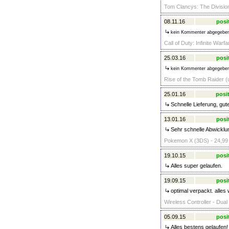
Tom Clancys: The Divisio
08.11.16
posi
kein Kommenter abgegebe
Call of Duty: Infinite Warf
25.03.16
posi
kein Kommenter abgegebe
Rise of the Tomb Raider (
25.01.16
posit
Schnelle Lieferung, gut
13.01.16
posi
Sehr schnelle Abwicklun
Pokemon X (3DS) - 24,99
19.10.15
posi
Alles super gelaufen.
19.09.15
posi
optimal verpackt. alles
Wireless Controller - Dua
05.09.15
posi
Alles bestens gelaufen!