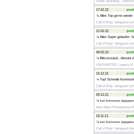
Death Stranding - Director
17.02.22
posi
Alles Top gerne wieder
Call of Duty: Vanguard (un
12.02.22
posi
Alles Super gelaufen. S
Call of Duty: Vanguard (un
09.02.22
posi
Blitzversand...Absolut 
UNCHARTED: Legacy of Thi
10.12.21
posi
Top! Schnelle Kommunik
Call of Duty: Vanguard (un
09.12.21
posi
kein Kommenter abgegebe
Alan Wake Remastered (P
19.11.21
posi
kein Kommenter abgegebe
Call of Duty: Vanguard (un