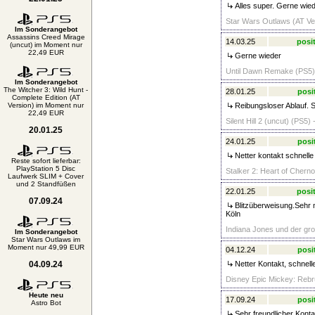
Alles super. Gerne wied
Star Wars Outlaws (AT Ver
Im Sonderangebot
Assassins Creed Mirage
14.03.25
posit
(uncut) im Moment nur
22,49 EUR
Gerne wieder
Until Dawn Remake (PS5) 
Im Sonderangebot
The Witcher 3: Wild Hunt -
28.01.25
posi
Complete Edition (AT
Version) im Moment nur
Reibungsloser Ablauf. 
22,49 EUR
Silent Hill 2 (uncut) (PS5) 
20.01.25
24.01.25
posi
Netter kontakt schnell
Reste sofort lieferbar:
PlayStation 5 Disc
Stalker 2: Heart of Cherno
Laufwerk SLIM + Cover
und 2 Standfüßen
22.01.25
posit
07.09.24
Blitzüberweisung.Sehr 
Köln
Indiana Jones und der gro
Im Sonderangebot
Star Wars Outlaws im
Moment nur 49,99 EUR
04.12.24
posi
04.09.24
Netter Kontakt, schnell
Disney Epic Mickey: Rebr
Heute neu
17.09.24
posi
Astro Bot
Sehr freundlicher Konta