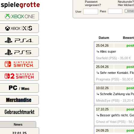
Passwort
Neukunde?
vergessen?
Hier klicken
Pass
User
Datum
Bewer
25.04.26
posi
Alles super
Starfield (PS5) - 35,00 €
25.04.26
posi
Sehr netter Kontakt. Fl
Pragmata (PS5) - 50,00 €
10.02.26
posi
Schnelle Zahlung via P
MindsEye (PS5) - 15,20 €
17.10.25
posi
Besser geht's nicht. Ge
Ghost of Yotei (PS5) - 56,
News
24.09.25
posi
22.01.25