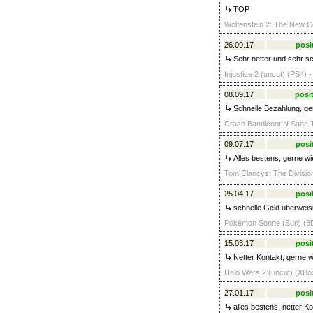
TOP
Wolfenstein 2: The New Co
26.09.17
posi
Sehr netter und sehr sc
Injustice 2 (uncut) (PS4) -
08.09.17
posit
Schnelle Bezahlung, ge
Crash Bandicoot N.Sane Tr
09.07.17
posi
Alles bestens, gerne wi
Tom Clancys: The Divisio
25.04.17
posi
schnelle Geld überwei
Pokemon Sonne (Sun) (3D
15.03.17
posi
Netter Kontakt, gerne w
Halo Wars 2 (uncut) (XBo
27.01.17
posi
alles bestens, netter K