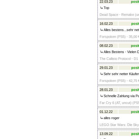
22.03.23
posit
Top
Dead Space - Remake (unc
16.02.23
posi
Alles bestens...sehr ne
Forspoken (PS5) - 35,00 
08.02.23
posit
Alles Bestens - Vielen 
The Callisto Protocol - D1
29.01.23
posi
Sehr sehr netter Käufer.
Forspoken (PS5) - 42,75 
28.01.23
posi
Schnelle Zahlung via P
Far Cry 6 (AT, uncut) (PS5
01.12.22
posit
alles roger
LEGO Star Wars: Die Skyw
13.09.22
posi