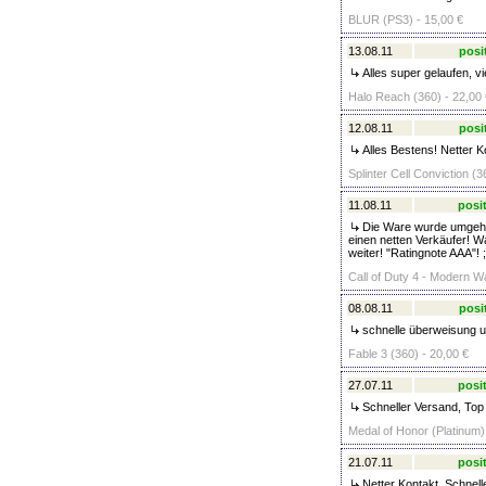
BLUR (PS3) - 15,00 €
13.08.11
posi
Alles super gelaufen, 
Halo Reach (360) - 22,00 
12.08.11
posi
Alles Bestens! Netter K
Splinter Cell Conviction (3
11.08.11
posit
Die Ware wurde umgehe
einen netten Verkäufer! W
weiter! "Ratingnote AAA"! ;
Call of Duty 4 - Modern Wa
08.08.11
posi
schnelle überweisung un
Fable 3 (360) - 20,00 €
27.07.11
posit
Schneller Versand, Top P
Medal of Honor (Platinum)
21.07.11
posit
Netter Kontakt, Schnell