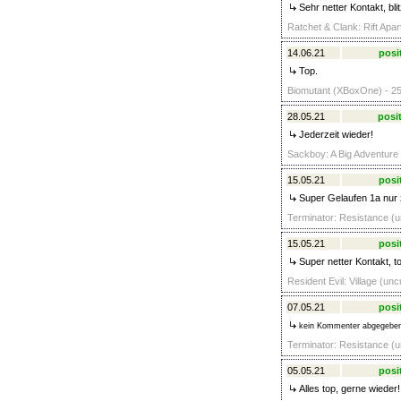
Sehr netter Kontakt, bli
Ratchet & Clank: Rift Apar
14.06.21
posi
Top.
Biomutant (XBoxOne) - 25
28.05.21
posit
Jederzeit wieder!
Sackboy: A Big Adventure 
15.05.21
posi
Super Gelaufen 1a nur 
Terminator: Resistance (u
15.05.21
posi
Super netter Kontakt, to
Resident Evil: Village (unc
07.05.21
posi
kein Kommenter abgegebe
Terminator: Resistance (u
05.05.21
posi
Alles top, gerne wieder!