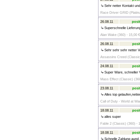
Sehr netter Kontakt und
Race Driver GRID (Platin
26.08.11
posit
Superschnelle Lieferung
Alan Wake (360) - 15,00 €
26.08.11
posi
Sehr sehr sehr netter Ve
Assassins Creed (Classic)
24.08.11
posi
Super Ware, schneller V
Mass Effect (Classic) (360
23.08.11
posi
Alles top gelaufen,nett
Call of Duty - World at Wa
18.08.11
posi
alles super
Fable 2 (Classic) (360) - 
18.08.11
posi
Schnelle Zahlung aund 