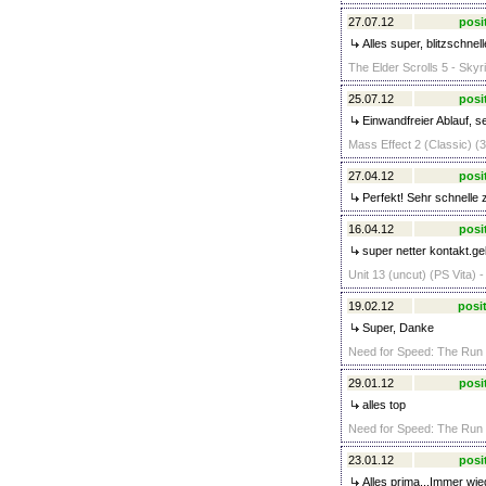
27.07.12
posi
Alles super, blitzschnel
The Elder Scrolls 5 - Skyr
25.07.12
posi
Einwandfreier Ablauf, se
Mass Effect 2 (Classic) (3
27.04.12
posi
Perfekt! Sehr schnelle 
16.04.12
posi
super netter kontakt.ge
Unit 13 (uncut) (PS Vita) -
19.02.12
posit
Super, Danke
Need for Speed: The Run (
29.01.12
posi
alles top
Need for Speed: The Run (
23.01.12
posi
Alles prima...Immer wie