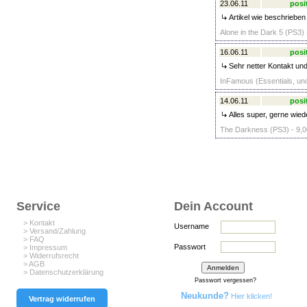
23.06.11
posi
Artikel wie beschrieben 
Alone in the Dark 5 (PS3) 
16.06.11
posi
Sehr netter Kontakt und
InFamous (Essentials, unc
14.06.11
posi
Alles super, gerne wied
The Darkness (PS3) - 9,0
Service
Dein Account
> Kontakt
Username
> Versand/Zahlung
> FAQ
Passwort
> Impressum
> Widerrufsrecht
> AGB
> Datenschutzerklärung
Passwort vergessen?
Neukunde?
Hier klicken!
Vertrag widerrufen