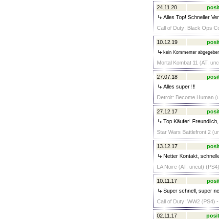
24.11.20
posi
Alles Top! Schneller Ve
Call of Duty: Black Ops Co
10.12.19
posi
kein Kommenter abgegebe
Mortal Kombat 11 (AT, unc
27.07.18
posi
Alles super !!!
Detroit: Become Human (u
27.12.17
posi
Top Käufer! Freundlich, 
Star Wars Battlefront 2 (u
13.12.17
posi
Netter Kontakt, schnell
LA Noire (AT, uncut) (PS4)
10.11.17
posi
Super schnell, super net
Call of Duty: WW2 (PS4) -
02.11.17
posit