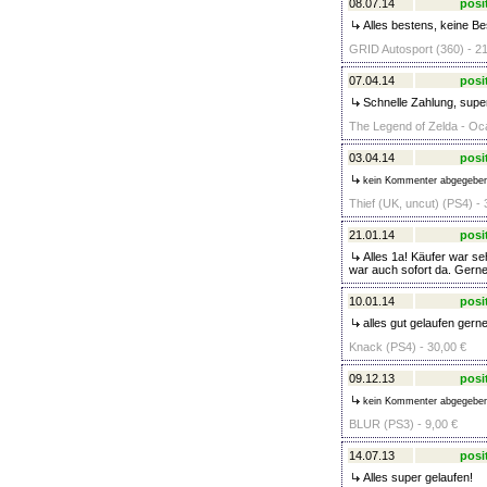
08.07.14
posi
Alles bestens, keine B
GRID Autosport (360) - 21
07.04.14
posi
Schnelle Zahlung, super
The Legend of Zelda - Oca
03.04.14
posi
kein Kommenter abgegebe
Thief (UK, uncut) (PS4) - 
21.01.14
posi
Alles 1a! Käufer war seh
war auch sofort da. Gerne
10.01.14
posi
alles gut gelaufen gerne
Knack (PS4) - 30,00 €
09.12.13
posi
kein Kommenter abgegebe
BLUR (PS3) - 9,00 €
14.07.13
posi
Alles super gelaufen!