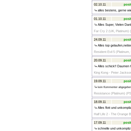
02.10.11
posi
alles bestens, gerne wi
01.10.11
posi
Alles Super, Vielen Da
Far Cry 2 (UK, Platinum) 
24.09.11
posi
Alles top gelaufen,nett
Resident Evil 5 (Platinum,
20.09.11
posi
Alles schick!! Daumen h
King Kong - Peter Jackson
19.09.11
posi
kein Kommenter abgegebe
Resistance (Platinum) (PS
18.09.11
posi
Alles flott und unkompli
Half Life 2 - The Orange B
17.09.11
posit
schnelle und unkomplizi