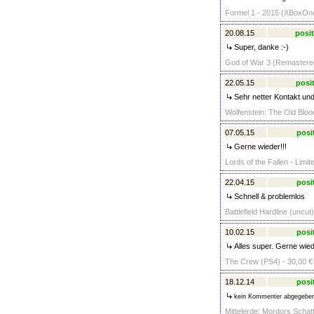
Formel 1 - 2015 (XBoxOne
20.08.15
posit
Super, danke :-)
God of War 3 (Remastered)
22.05.15
posit
Sehr netter Kontakt un
Wolfenstein: The Old Bloo
07.05.15
posi
Gerne wieder!!!
Lords of the Fallen - Limit
22.04.15
posi
Schnell & problemlos
Battlefield Hardline (uncut
10.02.15
posi
Alles super. Gerne wied
The Crew (PS4) - 30,00 €
18.12.14
posi
kein Kommenter abgegebe
Mittelerde: Mordors Schat