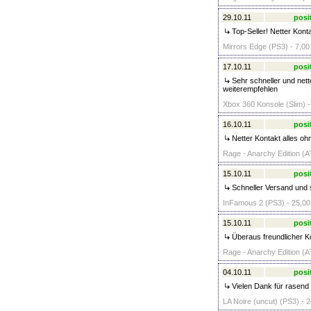
29.10.11
posi
Top-Seller! Netter Kont
Mirrors Edge (PS3) - 7,00
17.10.11
posi
Sehr schneller und nett
weiterempfehlen
Xbox 360 Konsole (Slim) 
16.10.11
posi
Netter Kontakt alles oh
Rage - Anarchy Edition (AT
15.10.11
posi
Schneller Versand und se
InFamous 2 (PS3) - 25,00
15.10.11
posi
Überaus freundlicher Ko
Rage - Anarchy Edition (AT
04.10.11
posi
Vielen Dank für rasend 
LA Noire (uncut) (PS3) - 2