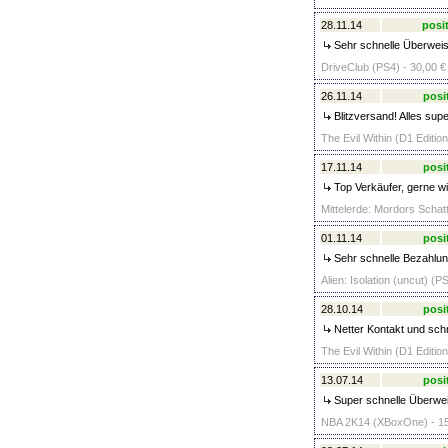
28.11.14
posit
Sehr schnelle Überweis
DriveClub (PS4) - 30,00 €
26.11.14
posi
Blitzversand! Alles supe
The Evil Within (D1 Editio
17.11.14
posi
Top Verkäufer, gerne wi
Mittelerde: Mordors Schat
01.11.14
posi
Sehr schnelle Bezahlung
Alien: Isolation (uncut) (P
28.10.14
posi
Netter Kontakt und sch
The Evil Within (D1 Editio
13.07.14
posi
Super schnelle Überwe
NBA 2K14 (XBoxOne) - 15