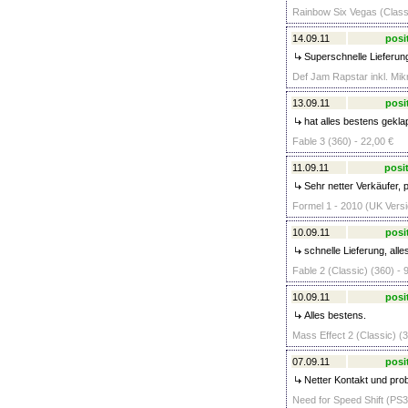
Rainbow Six Vegas (Classi
14.09.11
posi
Superschnelle Lieferung
Def Jam Rapstar inkl. Mik
13.09.11
posi
hat alles bestens gekla
Fable 3 (360) - 22,00 €
11.09.11
posit
Sehr netter Verkäufer, 
Formel 1 - 2010 (UK Versi
10.09.11
posi
schnelle Lieferung, all
Fable 2 (Classic) (360) - 
10.09.11
posi
Alles bestens.
Mass Effect 2 (Classic) (3
07.09.11
posi
Netter Kontakt und prob
Need for Speed Shift (PS3