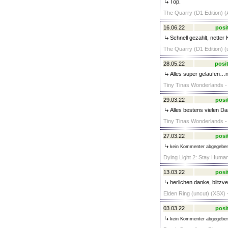
Top.
The Quarry (D1 Edition) (
16.06.22
posi
Schnell gezahlt, netter 
The Quarry (D1 Edition) (
28.05.22
posit
Alles super gelaufen…ne
Tiny Tinas Wonderlands - 
29.03.22
posi
Alles bestens vielen D
Tiny Tinas Wonderlands - 
27.03.22
posi
kein Kommenter abgegebe
Dying Light 2: Stay Huma
13.03.22
posi
herlichen danke, blitzve
Elden Ring (uncut) (XSX) 
03.03.22
posi
kein Kommenter abgegebe