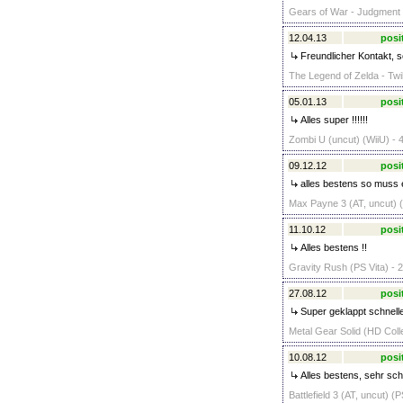
Gears of War - Judgment (
12.04.13
posi
Freundlicher Kontakt, sc
The Legend of Zelda - Twil
05.01.13
posi
Alles super !!!!!!
Zombi U (uncut) (WiiU) - 
09.12.12
posi
alles bestens so muss e
Max Payne 3 (AT, uncut) (
11.10.12
posi
Alles bestens !!
Gravity Rush (PS Vita) - 
27.08.12
posi
Super geklappt schnell
Metal Gear Solid (HD Colle
10.08.12
posi
Alles bestens, sehr sch
Battlefield 3 (AT, uncut) (