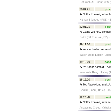
Returnal (AT, uncut) (PS5)
30.04.21
posi
Netter Kontakt, schnell
Hitman 3 (uncut) (PS5) - 
22.01.21
posi
Game wie neu. Schnelle
Dirt 5 (D1 Edition) (PS5) -
29.12.20
posi
sehr schneller versand
Watch Dogs Legion (uncut
19.12.20
posit
t!!!!Netter Kontakt, 1A 
Immortals Fenyx Rising (P
18.12.20
posi
Top Abwicklung und 1A 
Godfall (uncut) (PS5) - 45
11.12.20
posit
Netter Kontakt, sehr sc
Assassins Creed: Valhalla