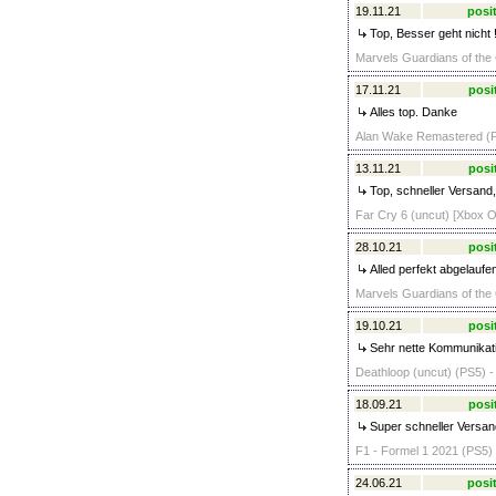
19.11.21
posit
Top, Besser geht nicht !
Marvels Guardians of the 
17.11.21
posi
Alles top. Danke
Alan Wake Remastered (P
13.11.21
posi
Top, schneller Versand,
Far Cry 6 (uncut) [Xbox O
28.10.21
posi
Alled perfekt abgelaufe
Marvels Guardians of the 
19.10.21
posi
Sehr nette Kommunikati
Deathloop (uncut) (PS5) -
18.09.21
posi
Super schneller Versand
F1 - Formel 1 2021 (PS5) 
24.06.21
posit