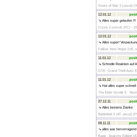
Gears of War 3 (uncut) (3
12.01.12
posi
Alles super gelaufen !!!
Crysis 2 (uncut) (PC) - 20
12.01.12
posi
Alles super! Verpackung
Fallout: New Vegas (UK, u
11.01.12
posit
Schnelle Reaktion auf A
GTA - Grand Theft Auto: E
11.01.12
posi
Hat alles super schnell
The Elder Scrolls 5 - Skyr
27.12.11
posi
Alles bestens.Danke
Battlefield 3 (AT, uncut) (
09.11.11
posit
alles war hervorragend 
Rage - Anarchy Edition (AT