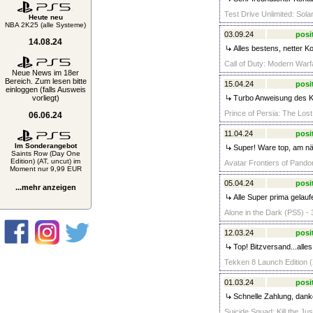
Test Drive Unlimited: Sol
Heute neu
NBA 2K25 (alle Systeme)
03.09.24
posi
14.08.24
Alles bestens, netter K
Call of Duty: Modern War
Neue News im 18er
Bereich. Zum lesen bitte
15.04.24
posi
einloggen (falls Ausweis
vorliegt)
Turbo Anweisung des Ka
Prince of Persia: The Los
06.06.24
11.04.24
posi
Im Sonderangebot
Super! Ware top, am nä
Saints Row (Day One
Edition) (AT, uncut) im
Avatar Frontiers of Pando
Moment nur 9,99 EUR
05.04.24
posi
...mehr anzeigen
Alle Super prima gelauf
Alone in the Dark (PS5) - 
12.03.24
posi
Top! Bitzversand...al
Tekken 8 Launch Edition (
01.03.24
posi
Schnelle Zahlung, dank
Suicide Squad: Kill the Ju