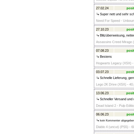
27.02.24
posi
Super nett und sehr sc
Need For Speed - Unbound
27.10.23
posi
Blitzüberweisung, nette
Assassins Creed Mirage (
07.08.23
posi
Bestens
Hogwarts Legacy (XSX) - 
03.07.23
posit
Schnelle Lieferung, ger
Lego 2K Drive (XSX) - 40,
13.06.23
posit
Schneller Versand und n
Dead Island 2 - Pulp Editi
06.06.23
posi
kein Kommenter abgegebe
Diablo 4 (uncut) (PS5) - 6