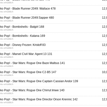
its erhältlich
ko Pop! - Blade Runner 2049: Wallace 478
12,
its erhältlich
ko Pop! - Blade Runner 2049:Sapper 480
12,
its erhältlich
ko Pop! - Bombshells - Batgirl 168
12,
its erhältlich
ko Pop! - Bombshells - Katana 169
12,
its erhältlich
ko Pop! - Disney Frozen: Kristoff 83
12,
its erhältlich
ko Pop! - Marvel Civil War: Agent 13 131
12,
its erhältlich
ko Pop! - Star Wars: Rogue One Baze Malbus 141
12,
its erhältlich
ko Pop! - Star Wars: Rogue One C2-B5 147
10,
its erhältlich
ko Pop! - Star Wars: Rogue One Captain Cassian Andor 139
12,
its erhältlich
ko Pop! - Star Wars: Rogue One Chirrut Imwe 140
12,
its erhältlich
ko Pop! - Star Wars: Rogue One Director Orson Krennic 142
12,
its erhältlich