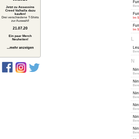
Fun
Bere
Jetzt zu Assassins
Creed Valhalla dazu
Fun
kaufen!
Drei verschiedene T-Shirts
Im 
zur Auswahl!
Fun
21.07.20
Im 
Ein paar Merch
L
Neuheiten!
Leu
...mehr anzeigen
Bere
N
Nin
Bere
Nin
Bere
Nin
Bere
Nin
Bere
Nin
Bere
Nin
Bere