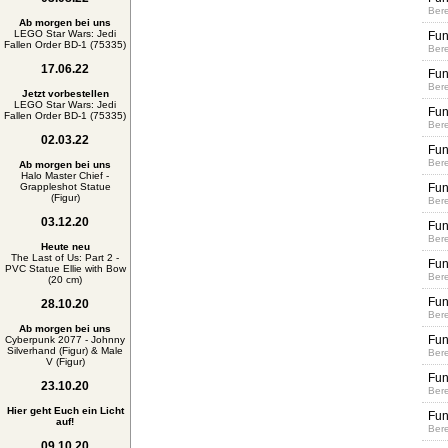
Bere
Ab morgen bei uns
LEGO Star Wars: Jedi
Fun
Fallen Order BD-1 (75335)
Bere
17.06.22
Fun
Bere
Jetzt vorbestellen
LEGO Star Wars: Jedi
Fun
Fallen Order BD-1 (75335)
Bere
02.03.22
Fun
Bere
Ab morgen bei uns
Halo Master Chief -
Grappleshot Statue
Fun
(Figur)
Bere
03.12.20
Fun
Bere
Heute neu
The Last of Us: Part 2 -
Fun
PVC Statue Ellie with Bow
Bere
(20 cm)
Fun
28.10.20
Bere
Ab morgen bei uns
Fun
Cyberpunk 2077 - Johnny
Silverhand (Figur) & Male
Bere
V (Figur)
Fun
23.10.20
Bere
Hier geht Euch ein Licht
Fun
auf!
Bere
09.10.20