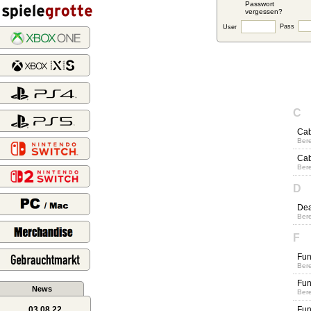
Passwort
vergessen?
Pass
User
C
Cab
Bere
Cab
Bere
D
Dea
Bere
F
Fun
Bere
Fun
News
Bere
03.08.22
Fun