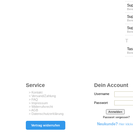
Sup
Bere
Sup
Bere
Sup
Bere
T
Tas
Bere
Service
Dein Account
> Kontakt
Username
> Versand/Zahlung
> FAQ
Passwort
> Impressum
> Widerrufsrecht
> AGB
> Datenschutzerklärung
Passwort vergessen?
Neukunde?
Hier klick
Vertrag widerrufen