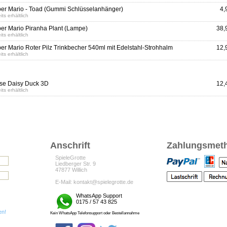
er Mario - Toad (Gummi Schlüsselanhänger)
4,
its erhältlich
er Mario Piranha Plant (Lampe)
38,
its erhältlich
er Mario Roter Pilz Trinkbecher 540ml mit Edelstahl-Strohhalm
12,
its erhältlich
se Daisy Duck 3D
12,
its erhältlich
Anschrift
Zahlungsmet
SpieleGrotte
Liedberger Str. 9
47877 Willich
E-Mail: kontakt@spielegrotte.de
WhatsApp Support
0175 / 57 43 825
en!
Kein WhatsApp Telefonsupport oder Bestellannahme