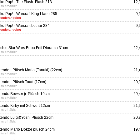
ko Pop! - The Flash: Flash 213
12,
its erhältlich
ko Pop! - Warcraft King Llane 285
9,
Sonderangebot
ko Pop! - Warcraft Lothar 284
9,
Sonderangebot
chte Star Wars Boba Fett Diorama 31cm
22,
its erhältlich
tendo - Plüsch Mario (Tanuki) (22cm)
21,
its erhältlich
tendo - Plüsch Toad (17cm)
20,
its erhältlich
tendo Bowser jr. Plüsch 19cm
29,
its erhältlich
tendo Kirby mit Schwert 12cm
21,
its erhältlich
tendo Luigi&Yoshi Plüsch 22cm
20,
its erhältlich
tendo Mario Doktor plüsch 24cm
19,
its erhältlich