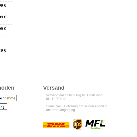
99 €
99 €
99 €
49 €
hoden
Versand
Versand am selben Tag bei Bestellung
bis 11:00 Uhr
SameDay - Lieferung am selben Abend in
unserer Umgebung.