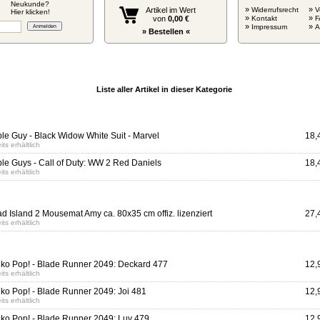
Neukunde?
»
»
Artikel im Wert
Widerrufsrecht
V
Hier klicken!
»
»
von
0,00 €
Kontakt
F
»
»
Impressum
» Bestellen «
Liste aller Artikel in dieser Kategorie
le Guy - Black Widow White Suit - Marvel
18,
its erhältlich
le Guys - Call of Duty: WW 2 Red Daniels
18,
its erhältlich
d Island 2 Mousemat Amy ca. 80x35 cm offiz. lizenziert
27,
its erhältlich
ko Pop! - Blade Runner 2049: Deckard 477
12,
its erhältlich
ko Pop! - Blade Runner 2049: Joi 481
12,
its erhältlich
ko Pop! - Blade Runner 2049: Luv 479
12,