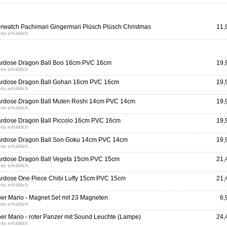
rwatch Pachimari Gingermari Plüsch Plüsch Christmas
11,
its erhältlich
rdose Dragon Ball Boo 16cm PVC 16cm
19,
its erhältlich
rdose Dragon Ball Gohan 16cm PVC 16cm
19,
its erhältlich
rdose Dragon Ball Muten Roshi 14cm PVC 14cm
19,
its erhältlich
rdose Dragon Ball Piccolo 16cm PVC 16cm
19,
its erhältlich
rdose Dragon Ball Son Goku 14cm PVC 14cm
19,
its erhältlich
rdose Dragon Ball Vegeta 15cm PVC 15cm
21,
its erhältlich
rdose One Piece Chibi Luffy 15cm PVC 15cm
21,
its erhältlich
er Mario - Magnet Set mit 23 Magneten
6,
its erhältlich
er Mario - roter Panzer mit Sound Leuchte (Lampe)
24,
its erhältlich