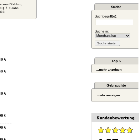
ersand/Zahlung
Suche
/ »
AQ
Jobs
AGB
Suchbegriff(e):
Suche in:
49 €
Top 5
...mehr anzeigen
49 €
Gebrauchte
49 €
...mehr anzeigen
99 €
Kundenbewertung
99 €
99 €