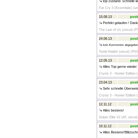
top zustand. schnelle li
Far Cry 3 (Essentials) (un
15.08.13
posit
Perfekt gelaufen ! Dank
The Last of Us (uncut) (P
24.06.13
posi
kein Kommenter abgegebe
Tomb Raider (uncut) (PS3)
12.05.13
posi
Alles Top gerne wieder
Crysis 3 - Hunter Edition 
23.04.13
posi
Sehr schnelle Überweis
Crysis 3 - Hunter Edition 
12.11.12
posi
Alles bestens!
Sniper Elite V2 (AT, uncut
10.11.12
posi
Alles Bestens!!Blitzsch