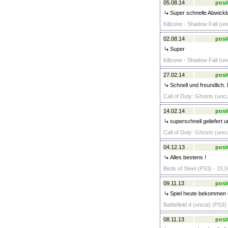
05.08.14
posi
Super schnelle Abwickl
Killzone - Shadow Fall (un
02.08.14
posi
Super
Killzone - Shadow Fall (un
27.02.14
posi
Schnell und freundlich.
Call of Duty: Ghosts (uncu
14.02.14
posi
superschnell geliefert u
Call of Duty: Ghosts (uncu
04.12.13
posi
Alles bestens !
Birds of Steel (PS3) - 15,0
09.11.13
posi
Spiel heute bekommen u
Battlefield 4 (uncut) (PS3)
08.11.13
posi