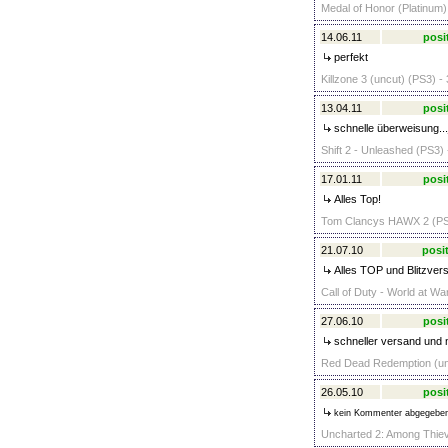
Medal of Honor (Platinum)
14.06.11
posi
perfekt
Killzone 3 (uncut) (PS3) -
13.04.11
posi
schnelle überweisung...
Shift 2 - Unleashed (PS3) 
17.01.11
posi
Alles Top!
Tom Clancys HAWX 2 (PS3
21.07.10
posit
Alles TOP und Blitzver
Call of Duty - World at Wa
27.06.10
posi
schneller versand und n
Red Dead Redemption (unc
26.05.10
posi
kein Kommenter abgegebe
Uncharted 2: Among Thiev