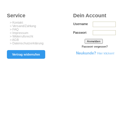
Service
Dein Account
> Kontakt
Username
> Versand/Zahlung
> FAQ
Passwort
> Impressum
> Widerrufsrecht
> AGB
> Datenschutzerklärung
Passwort vergessen?
Neukunde?
Hier klicken!
Vertrag widerrufen