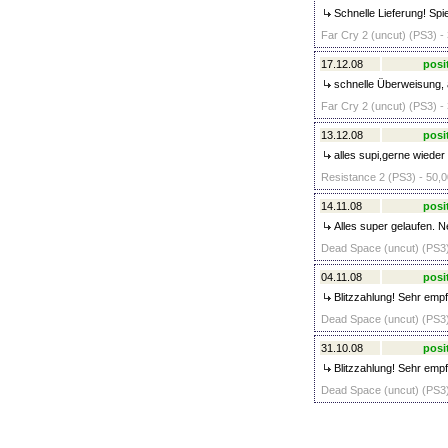
Schnelle Lieferung! Spi
Far Cry 2 (uncut) (PS3) -
17.12.08
posi
schnelle Überweisung, 
Far Cry 2 (uncut) (PS3) -
13.12.08
posi
alles supi,gerne wieder
Resistance 2 (PS3) - 50,0
14.11.08
posi
Alles super gelaufen. Ne
Dead Space (uncut) (PS3)
04.11.08
posi
Blitzzahlung! Sehr em
Dead Space (uncut) (PS3)
31.10.08
posi
Blitzzahlung! Sehr e
Dead Space (uncut) (PS3)