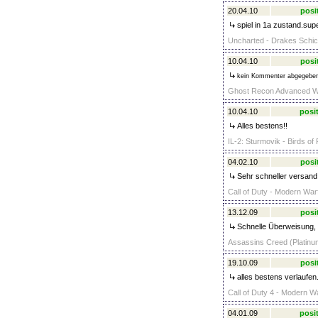
20.04.10
posi
spiel in 1a zustand.sup
Uncharted - Drakes Schick
10.04.10
posi
kein Kommenter abgegebe
Ghost Recon Advanced War
10.04.10
posit
Alles bestens!!
IL-2: Sturmovik - Birds of
04.02.10
posi
Sehr schneller versand,
Call of Duty - Modern War
13.12.09
posi
Schnelle Überweisung, a
Assassins Creed (Platinum
19.10.09
posi
alles bestens verlaufen.
Call of Duty 4 - Modern W
04.01.09
posit