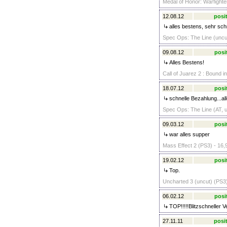
Medal of Honor: Warfighter
12.08.12
posit
alles bestens, sehr sch
Spec Ops: The Line (uncut
09.08.12
posi
Alles Bestens!
Call of Juarez 2 : Bound i
18.07.12
posi
schnelle Bezahlung...a
Spec Ops: The Line (AT, u
09.03.12
posi
war alles supper
Mass Effect 2 (PS3) - 16,
19.02.12
posi
Top.
Uncharted 3 (uncut) (PS3)
06.02.12
posi
TOP!!!!!Blitzschneller 
27.11.11
posit