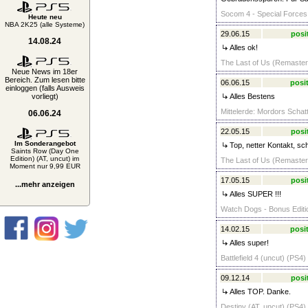
Socom 4 - Special Forces 
Heute neu
NBA 2K25 (alle Systeme)
29.06.15
posi
14.08.24
Alles ok!
The Last of Us (Remastere
Neue News im 18er
Bereich. Zum lesen bitte
06.06.15
posit
einloggen (falls Ausweis
vorliegt)
Alles Bestens
Mittelerde: Mordors Schat
06.06.24
22.05.15
posi
Im Sonderangebot
Top, netter Kontakt, sc
Saints Row (Day One
Edition) (AT, uncut) im
The Last of Us (Remastere
Moment nur 9,99 EUR
17.05.15
posi
...mehr anzeigen
Alles SUPER !!!
Watch Dogs - Bonus Editio
14.02.15
posit
Alles super!
Battlefield 4 (uncut) (PS4)
09.12.14
posi
Alles TOP. Danke.
Destiny (AT, uncut) (PS4) 