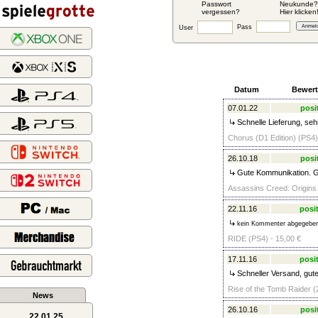
Passwort
Neukunde?
vergessen?
Hier klicken
Pass
User
Datum
Bewer
07.01.22
posi
Schnelle Lieferung, seh
Chorus (D1 Edition) (PS4)
26.10.18
posi
Gute Kommunikation. G
Assassins Creed: Origins 
22.11.16
posit
kein Kommenter abgegebe
RIDE (PS4) - 15,00 €
17.11.16
posit
Schneller Versand, gute
Rise of the Tomb Raider (2
News
26.10.16
posi
22.01.25