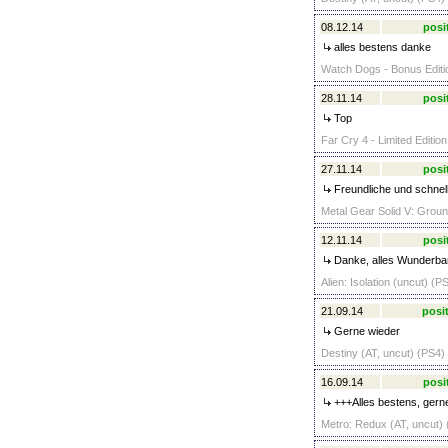
08.12.14
posi
alles bestens danke
Watch Dogs - Bonus Editio
28.11.14
posi
Top
Far Cry 4 - Limited Editio
27.11.14
posi
Freundliche und schnell
Metal Gear Solid V: Groun
12.11.14
posi
Danke, alles Wunderbar 
Alien: Isolation (uncut) (P
21.09.14
posit
Gerne wieder
Destiny (AT, uncut) (PS4) 
16.09.14
posi
+++Alles bestens, gern
Metro: Redux (AT, uncut) 