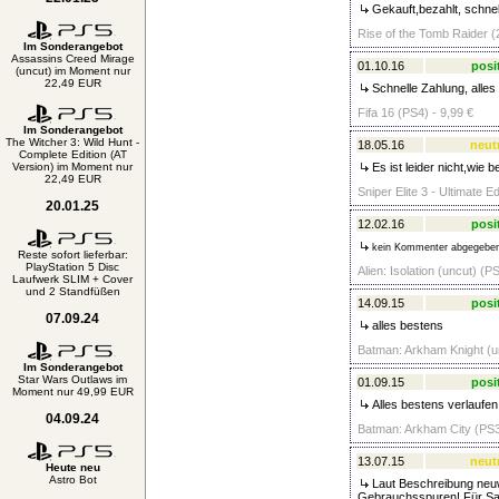
Gekauft,bezahlt, schnell
Rise of the Tomb Raider (2
Im Sonderangebot
Assassins Creed Mirage
01.10.16
posi
(uncut) im Moment nur
22,49 EUR
Schnelle Zahlung, alles
Fifa 16 (PS4) - 9,99 €
Im Sonderangebot
The Witcher 3: Wild Hunt -
18.05.16
neut
Complete Edition (AT
Version) im Moment nur
Es ist leider nicht,wie 
22,49 EUR
Sniper Elite 3 - Ultimate E
20.01.25
12.02.16
posi
kein Kommenter abgegebe
Reste sofort lieferbar:
PlayStation 5 Disc
Alien: Isolation (uncut) (P
Laufwerk SLIM + Cover
und 2 Standfüßen
14.09.15
posi
07.09.24
alles bestens
Batman: Arkham Knight (un
Im Sonderangebot
Star Wars Outlaws im
01.09.15
posi
Moment nur 49,99 EUR
Alles bestens verlaufen
04.09.24
Batman: Arkham City (PS3
13.07.15
neut
Heute neu
Astro Bot
Laut Beschreibung neuwer
Gebrauchsspuren! Für Samm