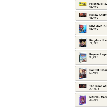
Persona 4 Rev
65,49 €
Hollow Knight
43,49 €
NBA 2K27 (AT
55,49 €
Kingdom Hearts
71,99 €
Rayman Legen
38,49 €
Control Reson
56,49 €
The Blood of 
204,99 €
MARVEL MaXi
33,99 €