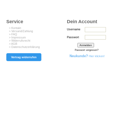
Service
Dein Account
> Kontakt
Username
> Versand/Zahlung
> FAQ
Passwort
> Impressum
> Widerrufsrecht
> AGB
> Datenschutzerklärung
Passwort vergessen?
Neukunde?
Hier klicken!
Vertrag widerrufen