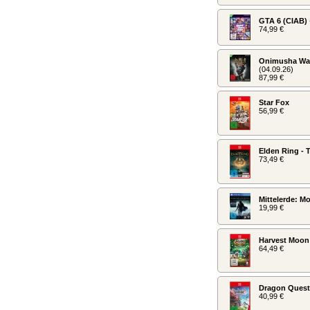
GTA 6 (CIAB)
74,99 €
Onimusha Way
(04.09.26)
87,99 €
Star Fox
56,99 €
Elden Ring - 
73,49 €
Mittelerde: M
19,99 €
Harvest Moon
64,49 €
Dragon Quest 
40,99 €