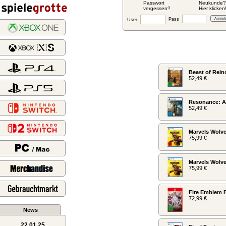
Passwort
Neukunde?
vergessen?
Hier klicken
Pass
User
Beast of Rein
52,49 €
Resonance: A
52,49 €
Marvels Wolve
75,99 €
Marvels Wolve
75,99 €
Fire Emblem 
72,99 €
News
22.01.25