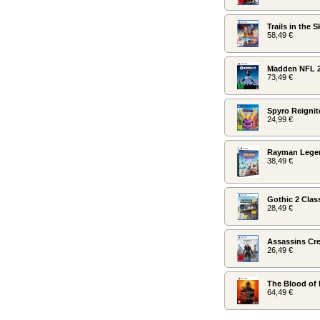
Trails in the 
58,49 €
Madden NFL 
73,49 €
Spyro Reignit
24,99 €
Rayman Legen
38,49 €
Gothic 2 Clas
28,49 €
Assassins Cre
26,49 €
The Blood of 
64,49 €