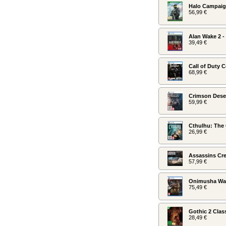
Halo Campaign
56,99 €
Alan Wake 2 -
39,49 €
Call of Duty 
68,99 €
Crimson Dese
59,99 €
Cthulhu: The
26,99 €
Assassins Cre
57,99 €
Onimusha Way 
75,49 €
Gothic 2 Clas
28,49 €