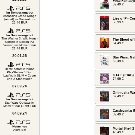
Final Fantas
59,49 €
Im Sonderangebot
Assassins Creed Mirage
Lies of P - Co
(uncut) im Moment nur
66,99 €
22,49 EUR
Im Sonderangebot
The Witcher 3: Wild Hunt -
The Blood of 
Complete Edition (AT
64,49 €
Version) im Moment nur
22,49 EUR
20.01.25
Star Wars: Ga
52,49 €
Reste sofort lieferbar:
PlayStation 5 Disc
GTA 6 (CIAB)
Laufwerk SLIM + Cover
74,99 €
und 2 Standfüßen
07.09.24
Onimusha Way
67,49 €
Im Sonderangebot
Star Wars Outlaws im
Moment nur 49,99 EUR
Castlevania: 
04.09.24
39,49 €
Heute neu
Mortal Shell 2
Astro Bot
48,49 €