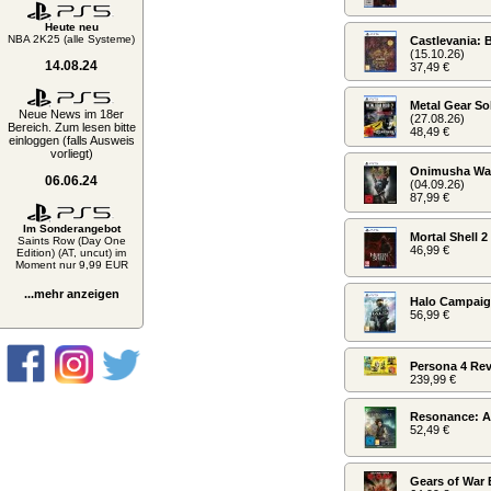
Heute neu
NBA 2K25 (alle Systeme)
Castlevania: 
(15.10.26)
14.08.24
37,49 €
Metal Gear Sol
Neue News im 18er
(27.08.26)
Bereich. Zum lesen bitte
48,49 €
einloggen (falls Ausweis
vorliegt)
Onimusha Way
06.06.24
(04.09.26)
87,99 €
Im Sonderangebot
Mortal Shell 2
Saints Row (Day One
46,99 €
Edition) (AT, uncut) im
Moment nur 9,99 EUR
...mehr anzeigen
Halo Campaign
56,99 €
Persona 4 Revi
239,99 €
Resonance: A
52,49 €
Gears of War 