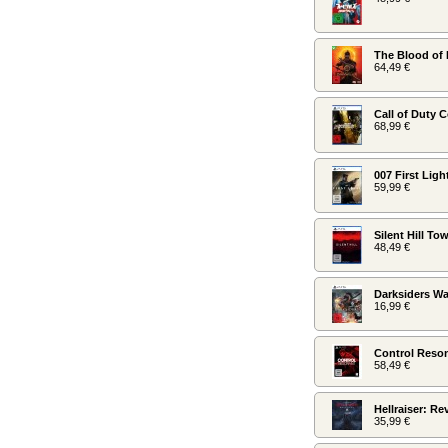
The Blood of
64,49 €
Call of Duty 
68,99 €
007 First Lig
59,99 €
Silent Hill Tow
48,49 €
Darksiders W
16,99 €
Control Reso
58,49 €
Hellraiser: Re
35,99 €