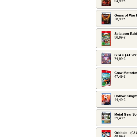
64,99 €
Gears of War
28,99 €
Splatoon Raid
56,99 €
GTA 6 (AT Ver
74,99 €
Crew Motorfe
47,49 €
Hollow Knight
44,49 €
Metal Gear Sol
39,49 €
Orbitals
- (03.
48,99 €