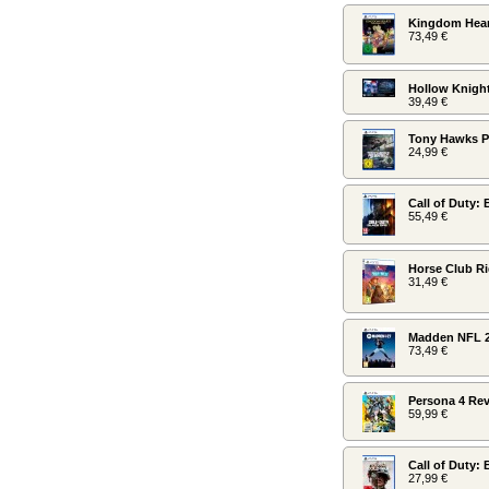
Kingdom Hearts
73,49 €
Hollow Knigh
39,49 €
Tony Hawks Pr
24,99 €
Call of Duty: 
55,49 €
Horse Club R
31,49 €
Madden NFL 2
73,49 €
Persona 4 Rev
59,99 €
Call of Duty: 
27,99 €