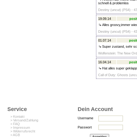
schnell & problemlos
Destiny (uncut) (PS4) - 4
19.09.14
posi
Alles groovy,immer wie
Destiny (uncut) (PS4) - 4
01.07.14
posit
Super zustand, sehr sch
Wolfenstein: The New Ord
16.04.14
posit
Hat alles super geklappt
Call of Duty: Ghosts (uncu
Service
Dein Account
> Kontakt
Username
> Versand/Zahlung
> FAQ
Passwort
> Impressum
> Widerrufsrecht
> AGB