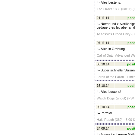
Alles bestens.
The Order 1886 (uncut) (P
21.11.14
posi
Netter und zuverlässige
gedauert, es lag aber an 
Assassins Creed Unity (un
07.11.14
posi
Alles in Ordnung
Call of Duty: Advanced Wa
30.10.14
posit
Super schneller Versa
Lords of the Fallen - Limi
16.10.14
posi
Alles bestens!
Watch Dogs (uncut) (PS4)
09.10.14
posi
Perfekt!
Halo Reach (360) - 5,00 €
24.09.14
posit
Antwort auf meine Mail