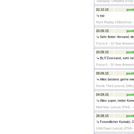
Tearaway Unfolded (PS4) 
02.10.15
posi
top
Rare Replay (XBoxOne) -
20.09.15
posi
Sehr flotter Versand, d
Forza 6 - 10 Year Anniver
20.09.15
posit
BLITZversand, sehr nett
Forza 6 - 10 Year Anniver
09.09.15
posit
Alles bestens gerne wie
Devils Third (uncut) (WiiU
04.09.15
posi
Alles super, netter Kon
Mad Max (uncut) (PS4) - 
26.08.15
posit
Freundlicher Kontakt, G
Until Dawn (uncut) (PS4) 