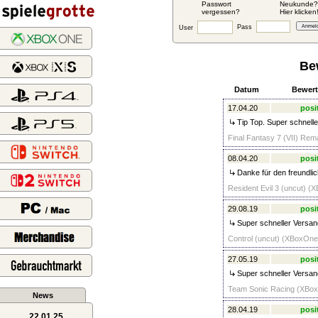
Passwort
Neukunde?
vergessen?
Hier klicken
Pass
User
Be
Datum
Bewer
17.04.20
posi
Tip Top. Super schnelle
Final Fantasy 7 (VII) Rem
08.04.20
posi
Danke für den freundlic
Resident Evil 3 (uncut) (
29.08.19
posi
Super schneller Versand
Control (uncut) (XBoxOne)
27.05.19
posi
Super schneller Versand,
Team Sonic Racing (XBox
News
28.04.19
posi
22.01.25