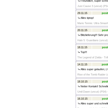
Freundlich, super schne
Just Cause 3 (uncut) (PS4
29.11.15
posit
Alles tiptop!
Mario Tennis: Ultra Smash
20.11.15
posi
Blitzlieferung!!! Sehr pro
Halo 5: Guardians (uncut
18.11.15
posi
Top!!!
The Legend of Zelda - Tri
14.11.15
posit
Alles super gelaufen;-)
Rise of the Tomb Raider (
18.10.15
posi
Netter Kontakt! Schnelle
Until Dawn (uncut) (PS4) 
16.10.15
posi
Alles super und schnell