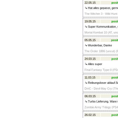
22.05.15
posi
Hat alles gepasst, gern
The Witcher 3 - Wild Hunt 
19.05.15
posi
Super Kommunikation, sc
Mortal Kombat 10 (AT, unc
05.05.15
posit
Wunderbar, Danke
The Order 1886 (uncut) (P
24.03.15
posi
Alles super
Final Fantasy Type-0 (PS4
11.03.15
posi
Reibungsloser ablauf.S
DmC - Devil May Cry (The D
06.03.15
posi
Turbo Lieferung. Ware 
Zombie Army Trilogy (PS4)
26.02.15
posi