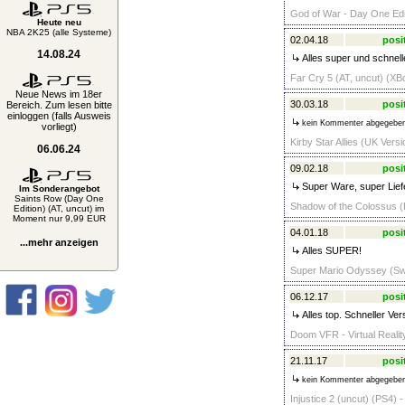
God of War - Day One Edit
Heute neu
NBA 2K25 (alle Systeme)
02.04.18
posi
14.08.24
Alles super und schnell
Far Cry 5 (AT, uncut) (XB
Neue News im 18er
30.03.18
posi
Bereich. Zum lesen bitte
einloggen (falls Ausweis
kein Kommenter abgegebe
vorliegt)
Kirby Star Allies (UK Versi
06.06.24
09.02.18
posi
Super Ware, super Liefe
Im Sonderangebot
Saints Row (Day One
Shadow of the Colossus 
Edition) (AT, uncut) im
Moment nur 9,99 EUR
04.01.18
posi
...mehr anzeigen
Alles SUPER!
Super Mario Odyssey (Swi
06.12.17
posi
Alles top. Schneller Ve
Doom VFR - Virtual Reality
21.11.17
posi
kein Kommenter abgegebe
Injustice 2 (uncut) (PS4) -