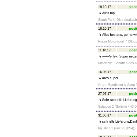
19.10.17
posi
Alles top
South Park: Die rektakulä
18.10.17
posit
Alles bestens, gerne wi
Forza Motorsport 7 (XBox
11.10.17
posi
+++Perfekt.Super netter
Mittelerde: Schatten des 
16.08.17
posi
alles super
Crash Bandicoot N.Sane Tr
27.07.17
posit
Sehr schnelle Lieferung
Splatoon 2 (Switch) - 43,0
31.05.17
posit
schnelle Lieferung,Dan
Injustice 2 (uncut) (PS4) -