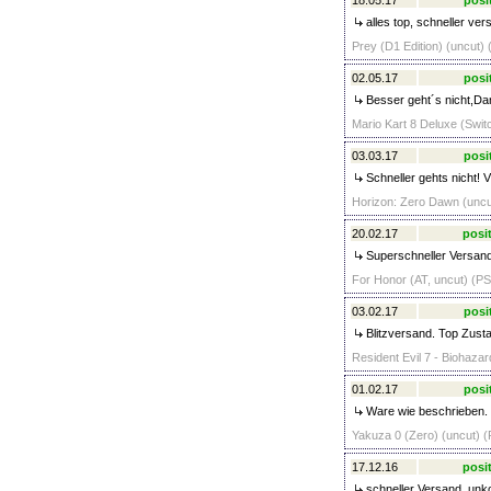
18.05.17
posi
alles top, schneller ver
Prey (D1 Edition) (uncut) 
02.05.17
posi
Besser geht´s nicht,Da
Mario Kart 8 Deluxe (Switc
03.03.17
posi
Schneller gehts nicht! V
Horizon: Zero Dawn (uncut
20.02.17
posit
Superschneller Versand,
For Honor (AT, uncut) (PS
03.02.17
posi
Blitzversand. Top Zust
Resident Evil 7 - Biohazar
01.02.17
posi
Ware wie beschrieben. 
Yakuza 0 (Zero) (uncut) (
17.12.16
posit
schneller Versand, unko