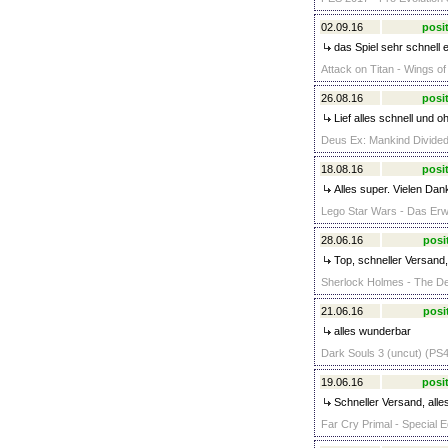
02.09.16
posit
das Spiel sehr schnell e
Attack on Titan - Wings o
26.08.16
posit
Lief alles schnell und 
Deus Ex: Mankind Divided 
18.08.16
posit
Alles super. Vielen Dan
Lego Star Wars - Das Erw
28.06.16
posi
Top, schneller Versand,
Sherlock Holmes - The De
21.06.16
posi
alles wunderbar
Dark Souls 3 (uncut) (PS4
19.06.16
posit
Schneller Versand, alle
Far Cry Primal - Special E