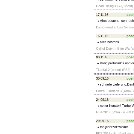
Dead Rising 4 (AT, uncut)
17.11.16
posi
Alles bestens, sehr sch
Dishonored 2: Das Vermäch
16.11.16
posi
alles bestens
Call of Duty: Infinite Warf
08.11.16
posi
Völlig problemlos und e
Titanfall 2 (uncut) (PS4) -
30.09.16
posi
schnelle Lieferung,Dan
Forza - Horizon 3 (XBoxO
24.09.16
posi
netter Kontakt! Turbo 
NBA 2K17 (PS4) - 45,00 €
20.09.16
posi
top jederzeit wieder
PES 2017 - Pro Evolution 