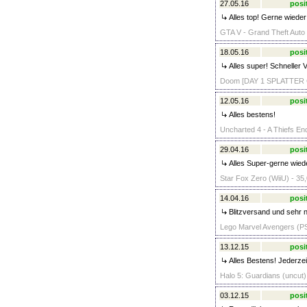
27.05.16
posi
Alles top! Gerne wieder
GTA V - Grand Theft Auto
18.05.16
posi
Alles super! Schneller 
Doom [DAY 1 SPLATTER G
12.05.16
posi
Alles bestens!
Uncharted 4 - A Thiefs En
29.04.16
posi
Alles Super-gerne wied
Star Fox Zero (WiiU) - 35
14.04.16
posi
Blitzversand und sehr n
Lego Marvel Avengers (PS
13.12.15
posi
Alles Bestens! Jederzei
Halo 5: Guardians (uncut
03.12.15
posi