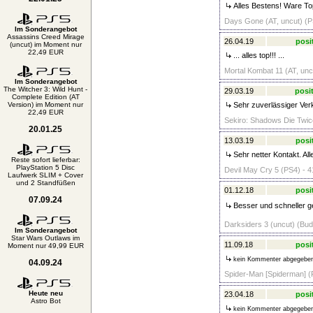
Alles Bestens! Ware Top
Days Gone (AT, uncut) (P
Im Sonderangebot
Assassins Creed Mirage
26.04.19
posi
(uncut) im Moment nur
22,49 EUR
... alles top!!! ...
Mortal Kombat 11 (AT, unc
Im Sonderangebot
The Witcher 3: Wild Hunt -
29.03.19
posit
Complete Edition (AT
Version) im Moment nur
Sehr zuverlässiger Verk
22,49 EUR
Sekiro: Shadows Die Twice
20.01.25
13.03.19
posi
Sehr netter Kontakt. Al
Reste sofort lieferbar:
PlayStation 5 Disc
Devil May Cry 5 (PS4) - 4
Laufwerk SLIM + Cover
und 2 Standfüßen
01.12.18
posi
07.09.24
Besser und schneller ge
Darksiders 3 (uncut) (Bud
Im Sonderangebot
Star Wars Outlaws im
11.09.18
posi
Moment nur 49,99 EUR
kein Kommenter abgegebe
04.09.24
Spider-Man [Spiderman] (
Heute neu
23.04.18
posi
Astro Bot
kein Kommenter abgegebe