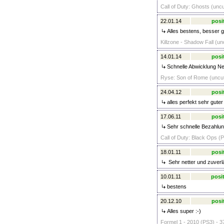
Call of Duty: Ghosts (uncu
22.01.14
posi
Alles bestens, besser g
Killzone - Shadow Fall (un
14.01.14
posi
Schnelle Abwicklung Ne
Ryse: Son of Rome (uncut
24.04.12
posi
alles perfekt sehr guter
17.06.11
posi
Sehr schnelle Bezahlu
Call of Duty: Black Ops (P
18.01.11
posi
Sehr netter und zuverl
10.01.11
posit
bestens
20.12.10
posi
Alles super :-)
Formel 1 - 2010 (PS3) - 3