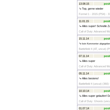
13.08.15
posi
Top, gerne wieder
Formel 1 - 2015 (PS4) - 3
11.01.15
posit
Alles super! Schnelle Za
Call of Duty: Advanced Wa
15.11.14
posi
kein Kommenter abgegebe
Battlefield 4 (AT, uncut) (
07.11.14
posi
Alles super
Call of Duty: Advanced Wa
05.11.14
posi
Alles bestens!
Battlefield 4 (uncut) (360)
10.10.14
posi
Alles super gelaufen! D
Call of Duty: Ghosts (unc
01.07.14
posi