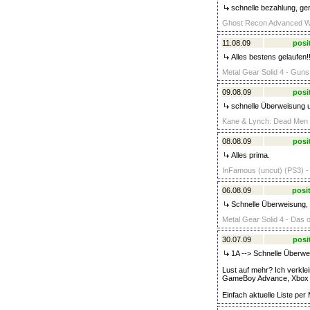
schnelle bezahlung, ge
Ghost Recon Advanced War
11.08.09
posi
Alles bestens gelaufen!!
Metal Gear Solid 4 - Guns 
09.08.09
posi
schnelle Überweisung 
Kane & Lynch: Dead Men (C
08.08.09
posi
Alles prima.
InFamous (uncut) (PS3) -
06.08.09
posit
Schnelle Überweisung, 
Metal Gear Solid 4 - Das o
30.07.09
posi
1A --> Schnelle Überwe
Lust auf mehr? Ich verkle
GameBoy Advance, Xbox 
Einfach aktuelle Liste per