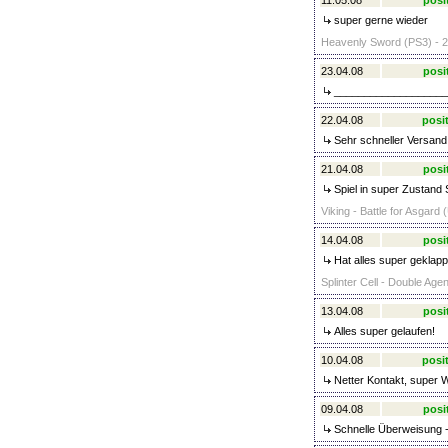
11.05.08
posi
super gerne wieder
Heavenly Sword (PS3) - 2
23.04.08
posi
___________________
22.04.08
posit
Sehr schneller Versand
21.04.08
posi
Spiel in super Zustand 
Viking - Battle for Asgard 
14.04.08
posi
Hat alles super geklapp
Splinter Cell - Double Agen
13.04.08
posi
Alles super gelaufen!
10.04.08
posit
Netter Kontakt, super W
09.04.08
posi
Schnelle Überweisung - 