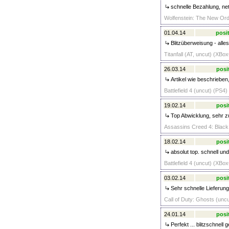
schnelle Bezahlung, net
Wolfenstein: The New Orde
01.04.14
posit
Blitzüberweisung - alle
Titanfall (AT, uncut) (XBo
26.03.14
posi
Artikel wie beschrieben
Battlefield 4 (uncut) (PS4)
19.02.14
posi
Top Abwicklung, sehr z
Assassins Creed 4: Black 
18.02.14
posi
absolut top. schnell und
Battlefield 4 (uncut) (XBo
03.02.14
posi
Sehr schnelle Lieferun
Call of Duty: Ghosts (unc
24.01.14
posi
Perfekt ... blitzschnell