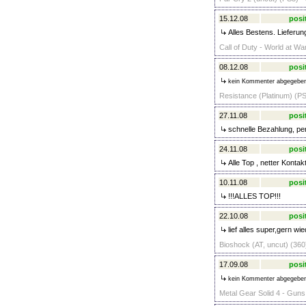
15.12.08
posi
Alles Bestens. Lieferung
Call of Duty - World at Wa
08.12.08
posi
kein Kommenter abgegebe
Resistance (Platinum) (PS
27.11.08
posi
schnelle Bezahlung, per
24.11.08
posi
Alle Top , netter Kontak
10.11.08
posi
!!!ALLES TOP!!!
22.10.08
posi
lief alles super,gern wie
Bioshock (AT, uncut) (360
17.09.08
posi
kein Kommenter abgegebe
Metal Gear Solid 4 - Guns 