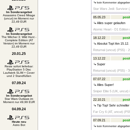
kein Kommenter abgegebe
Star Wars Jedi: Survivor 
Im Sonderangebot
Assassins Creed Mirage
05.05.23
posi
(uncut) im Moment nur
22,49 EUR
Alles super gelaufen
Atomic Heart - D1 Edition 
Im Sonderangebot
The Witcher 3: Wild Hunt -
18.12.22
posi
Complete Edition (AT
Version) im Moment nur
Absolut Top! Am 15.12. m
22,49 EUR
Returnal (uncut) (PS5) - 2
20.01.25
13.12.22
posi
Super
Reste sofort lieferbar:
PlayStation 5 Disc
Returnal (uncut) (PS5) - 3
Laufwerk SLIM + Cover
und 2 Standfüßen
07.07.22
posi
07.09.24
Alles Super!
Sniper Elite 5 (UK, uncut)
Im Sonderangebot
Star Wars Outlaws im
22.10.21
posi
Moment nur 49,99 EUR
Tip Top! Sehr schneller
04.09.24
Far Cry 6 (AT, uncut) (PS5
07.09.21
posi
Heute neu
Astro Bot
kein Kommenter abgegebe