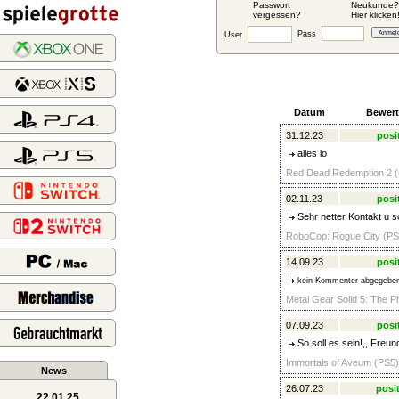
Passwort
Neukunde?
vergessen?
Hier klicken
Pass
User
Datum
Bewer
31.12.23
posi
alles io
Red Dead Redemption 2 (u
02.11.23
posi
Sehr netter Kontakt u s
RoboCop: Rogue City (PS5
14.09.23
posi
kein Kommenter abgegebe
Metal Gear Solid 5: The P
07.09.23
posi
So soll es sein!,, Freund
Immortals of Aveum (PS5)
News
26.07.23
posit
22.01.25