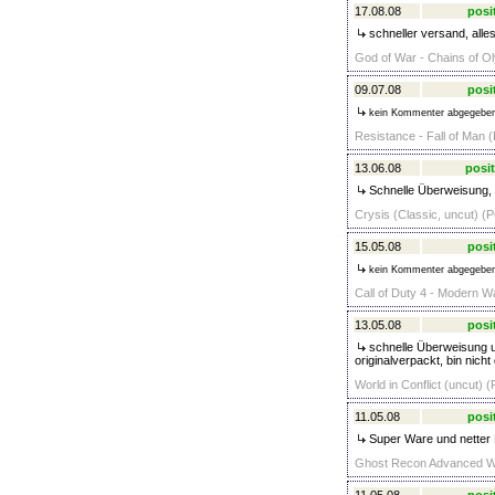
17.08.08
posi
schneller versand, alles
God of War - Chains of Ol
09.07.08
posi
kein Kommenter abgegebe
Resistance - Fall of Man (
13.06.08
posit
Schnelle Überweisung, g
Crysis (Classic, uncut) (P
15.05.08
posi
kein Kommenter abgegebe
Call of Duty 4 - Modern W
13.05.08
posi
schnelle Überweisung u
originalverpackt, bin nic
World in Conflict (uncut) (
11.05.08
posi
Super Ware und netter 
Ghost Recon Advanced War