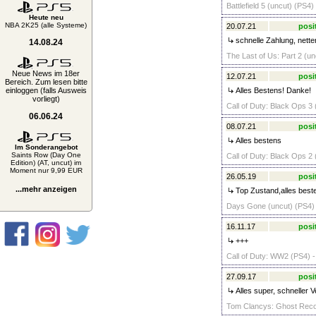
Battlefield 5 (uncut) (PS4)
Heute neu
NBA 2K25 (alle Systeme)
20.07.21
posi
schnelle Zahlung, nette
14.08.24
The Last of Us: Part 2 (un
Neue News im 18er
12.07.21
posi
Bereich. Zum lesen bitte
einloggen (falls Ausweis
Alles Bestens! Danke!
vorliegt)
Call of Duty: Black Ops
06.06.24
08.07.21
posi
Alles bestens
Im Sonderangebot
Saints Row (Day One
Call of Duty: Black Ops 2 
Edition) (AT, uncut) im
Moment nur 9,99 EUR
26.05.19
posi
...mehr anzeigen
Top Zustand,alles best
Days Gone (uncut) (PS4) 
16.11.17
posi
+++
Call of Duty: WW2 (PS4) -
27.09.17
posi
Alles super, schneller 
Tom Clancys: Ghost Recon