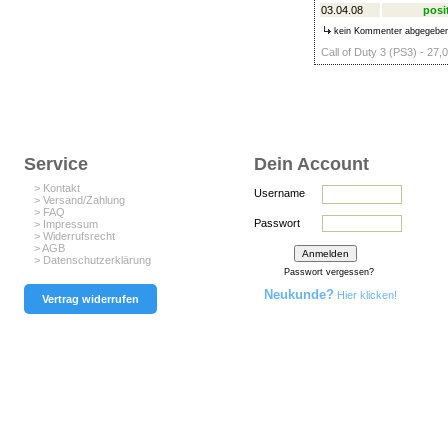
03.04.08
posi
kein Kommenter abgegebe
Call of Duty 3 (PS3) - 27,
Service
Dein Account
> Kontakt
Username
> Versand/Zahlung
> FAQ
Passwort
> Impressum
> Widerrufsrecht
> AGB
> Datenschutzerklärung
Passwort vergessen?
Neukunde?
Hier klicken!
Vertrag widerrufen