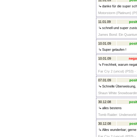
12.01.09
posi
danke für die super sch
Motorstorm (Platinum) (PS
11.01.09
posit
schnell und super zusta
James Bond: Ein Quantum 
10.01.09
posi
Super gelaufen !
10.01.09
nega
Frechheit, warum negat
Far Cry 2 (uncut) (PS3) -
07.01.09
posi
Schnelle Überweisung, n
Shaun White Snowboarding 
30.12.08
posit
alles bestens
Tomb Raider: Underworld 
30.12.08
posi
Alles wunderbar; gerne
Far Cry 2 (uncut) (PS3) -