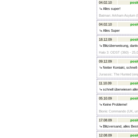
04.02.10
posit
Alles super!
Batman: Arkham Asylum (P
04.02.10
posi
Alles Super
18.12.09
posi
Blitzüberweisung, danke
Halo 3: ODST (360) - 25,
09.12.09
posi
Netter Kontakt, schnell g
Jurassic: The Hunted (eng
11.10.09
posi
schnell überwiesen alle
05.10.09
posi
Keine Probleme!
Bionic Commando (UK, unc
17.08.09
posi
Blitzversand, alles Bes
12.08.09
posi