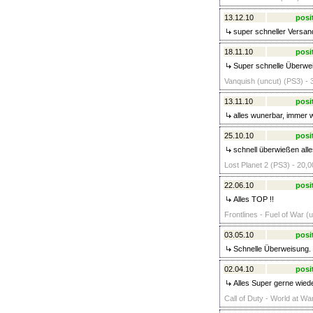
13.12.10
posi
super schneller Versand
18.11.10
posi
Super schnelle Überweis
Vanquish (uncut) (PS3) - 
13.11.10
posi
alles wunerbar, immer 
25.10.10
posi
schnell überwießen all
Lost Planet 2 (PS3) - 20,0
22.06.10
posi
Alles TOP !!
Frontlines - Fuel of War (u
03.05.10
posi
Schnelle Überweisung. 
02.04.10
posi
Alles Super gerne wiede
Call of Duty - World at Wa