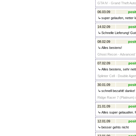
GTA IV - Grand Theft Auto 
06.03.09
posit
super gelaufen, netter k
14.02.09
posi
Schnelle Lieferung! Gu
08.02.09
posit
Alles bestens!
Ghost Recon - Advanced W
07.02.09
posi
Alles bestens, sehr nett
Splinter Cell - Double Agen
30.01.09
posit
schnell bezahlt! danke!
Ridge Racer 7 (Platinum) 
21.01.09
posi
Alles super gelauafen. P
12.01.09
posi
besser gehts nicht