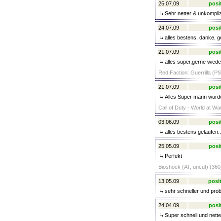
25.07.09
posi
Sehr netter & unkomplizi
24.07.09
posi
alles bestens, danke, g
21.07.09
posi
alles super,gerne wiede
Red Faction: Guerrilla (PS
21.07.09
posi
Alles Super mann würde
Call of Duty - World at Wa
03.06.09
posi
alles bestens gelaufen..
25.05.09
posi
Perfekt
Bioshock (AT, uncut) (360
13.05.09
posit
sehr schneller und prob
24.04.09
posi
Super schnell und nette