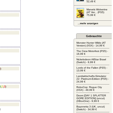
52,49 €
Marvels Wolverine
(AT Ver... (PS5)
75,99 €
...mehr anzeigen
Gebrauchte
Monster Hunter Wilds (AT
Version) (XSX) - 14,99 €
The Crew Motorfest (PS5) -
16,99 €
Nickelodeon AllStar Brawl
(Switch) - 9,99 €
Lords of the Fallen (PS5) -
0
)
13,99 €
Landwirtschafts-Simulator
22: Platinum-Edition (PS5) -
24,99 €
9
,
0
,
0
)
RoboCop: Rogue City
(XSX) - 49,99 €
Doom [DAY 1 SPLATTER
GORE EDITION] (uncut)
(XBoxOne) - 9,99 €
Bayonetta 3 (UK, uncut)
!
(Switch) - 34,99 €