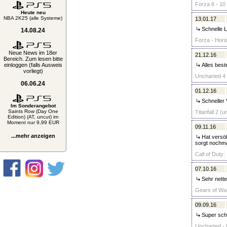
Forza 6 - 10
Heute neu
NBA 2K25 (alle Systeme)
13.01.17
Schnelle L
14.08.24
Forza - Hori
Neue News im 18er
21.12.16
Bereich. Zum lesen bitte
einloggen (falls Ausweis
Alles best
vorliegt)
Uncharted 4 
06.06.24
01.12.16
Schneller 
Im Sonderangebot
Saints Row (Day One
Titanfall 2 (
Edition) (AT, uncut) im
Moment nur 9,99 EUR
09.11.16
...mehr anzeigen
Hat versöh
sorgt nochma
Call of Duty:
07.10.16
Sehr nette
Gears of War
09.09.16
Super schn
Uncharted - 