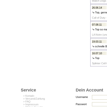
Watch Dogs 
26.06.14
Top, gerne
Call of Duty
07.08.11
Top so mac
LA Noire (unc
19.03.11
schnelle B
16.07.10
Top
Splinter Cell
Service
Dein Account
> Kontakt
Username
> Versand/Zahlung
> FAQ
Passwort
> Impressum