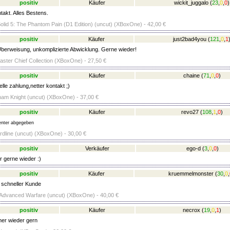
positiv
Käufer
wickit_juggalo
(
23
,
0
,
0
)
takt. Alles Bestens.
olid 5: The Phantom Pain (D1 Edition) (uncut) (XBoxOne) - 42,00 €
positiv
Käufer
just2bad4you
(
121
,
0
,
1
berweisung, unkomplizierte Abwicklung. Gerne wieder!
aster Chief Collection (XBoxOne) - 27,50 €
positiv
Käufer
chaine
(
71
,
0
,
0
)
le zahlung,netter kontakt ;)
am Knight (uncut) (XBoxOne) - 37,00 €
positiv
Käufer
revo27
(
108
,
1
,
0
)
nter abgegeben
ardline (uncut) (XBoxOne) - 30,00 €
positiv
Verkäufer
ego-d
(
3
,
0
,
0
)
r gerne wieder :)
positiv
Käufer
kruemmelmonster
(
30
,
0
,
 schneller Kunde
: Advanced Warfare (uncut) (XBoxOne) - 40,00 €
positiv
Käufer
necrox
(
19
,
0
,
1
)
er wieder gern