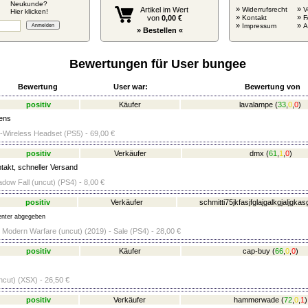
Neukunde?
»
»
Artikel im Wert
Widerrufsrecht
V
Hier klicken!
»
»
von
0,00 €
Kontakt
F
»
»
Impressum
» Bestellen «
Bewertungen für User bungee
Bewertung
User war:
Bewertung von
positiv
Käufer
lavalampe
(
33
,
0
,
0
)
ens
ireless Headset (PS5) - 69,00 €
positiv
Verkäufer
dmx
(
61
,
1
,
0
)
takt, schneller Versand
adow Fall (uncut) (PS4) - 8,00 €
positiv
Verkäufer
schmitti75jkfasjfglajgalkgjaljgkas
nter abgegeben
- Modern Warfare (uncut) (2019) - Sale (PS4) - 28,00 €
positiv
Käufer
cap-buy
(
66
,
0
,
0
)
cut) (XSX) - 26,50 €
positiv
Verkäufer
hammerwade
(
72
,
0
,
1
)