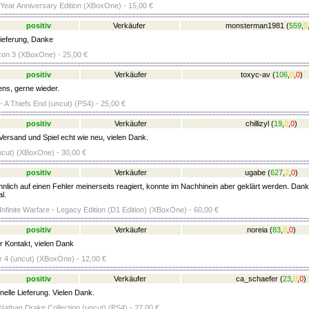
 Year Anniversary Edition (XBoxOne) - 15,00 €
positiv
Verkäufer
monsterman1981
(
559
,
0
ieferung, Danke
zon 3 (XBoxOne) - 25,00 €
positiv
Verkäufer
toxyc-av
(
106
,
0
,
0
)
ens, gerne wieder.
- A Thiefs End (uncut) (PS4) - 25,00 €
positiv
Verkäufer
chillizyl
(
19
,
0
,
0
)
Versand und Spiel echt wie neu, vielen Dank.
uncut) (XBoxOne) - 30,00 €
positiv
Verkäufer
ugabe
(
627
,
2
,
0
)
nlich auf einen Fehler meinerseits reagiert, konnte im Nachhinein aber geklärt werden. Dank
l.
 Infinite Warfare - Legacy Edition (D1 Edition) (XBoxOne) - 60,00 €
positiv
Verkäufer
noreia
(
83
,
0
,
0
)
r Kontakt, vielen Dank
 4 (uncut) (XBoxOne) - 12,00 €
positiv
Verkäufer
ca_schaefer
(
23
,
0
,
0
)
elle Lieferung. Vielen Dank.
Nathan Drake Collection (uncut) (PS4) - 27,00 €