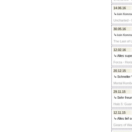
14.06.16
kein Komme
Uncharted - 
30.05.16
kein Komme
The Last of 
12.02.16
Alles super
Forza - Hori
20.12.15
Schneller 
Mortal Komba
29.11.15
Sehr freun
Halo 5: Guar
12.11.15
Alles lief 
Gears of War