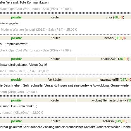
ller Versand. Tolle Kommunikation.
 Black Ops Cold War (uncut) - Sale (PS4) - 40,00 €
positiv
Käufer
cnor
(
66
,
0
,
2
)
nter abgegeben
- Modern Warfare (uncut) (2019) - Sale (PS4) - 25,00 €
positiv
Käufer
neosis
(
98
,
0
,
0
)
s - Empfehlenswert !
 Black Ops Cold War (uncut) - Sale (PS4) - 47,99 €
positiv
Käufer
charlie2310
(
36
,
0
,
1
)
inwandfrei geklappt, Vielen Dank!
ome Human (uncut) (PS4) - 42,00 €
positiv
Verkäufer
metalmaster55
(
267
,
0
,
e Beschrieben. Sehr schneller Versand. Insgesamt eine perfekte Abwicklung. Gerne wieder
(uncut) (XBoxOne) - 26,00 €
positiv
Käufer
x-ultim@temasterchief-x
(
3
eisung. Die Firma dankt! ;)
ty (uncut) (XBoxOne) - 22,00 €
positiv
Käufer
zellarso
(
149
,
0
,
0
)
erbar gelaufen! Sehr schnelle Zahlung und ein freundlicher Kontakt. Jederzeit wieder. Danke