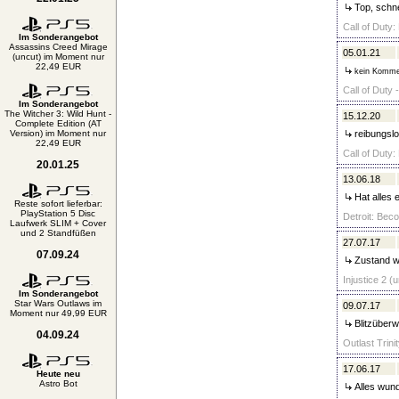
Top, schne
Call of Duty:
Im Sonderangebot
Assassins Creed Mirage
05.01.21
(uncut) im Moment nur
22,49 EUR
kein Komme
Call of Duty 
Im Sonderangebot
The Witcher 3: Wild Hunt -
15.12.20
Complete Edition (AT
Version) im Moment nur
reibungslo
22,49 EUR
Call of Duty:
20.01.25
13.06.18
Hat alles e
Reste sofort lieferbar:
PlayStation 5 Disc
Detroit: Bec
Laufwerk SLIM + Cover
und 2 Standfüßen
27.07.17
07.09.24
Zustand wi
Injustice 2 
Im Sonderangebot
Star Wars Outlaws im
09.07.17
Moment nur 49,99 EUR
Blitzüberw
04.09.24
Outlast Trini
17.06.17
Heute neu
Astro Bot
Alles wund