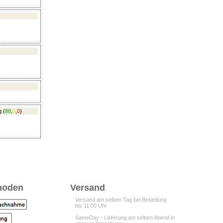
g
(
88
,
0
,
0
)
hoden
Versand
Versand am selben Tag bei Bestellung
bis 11:00 Uhr
SameDay - Lieferung am selben Abend in