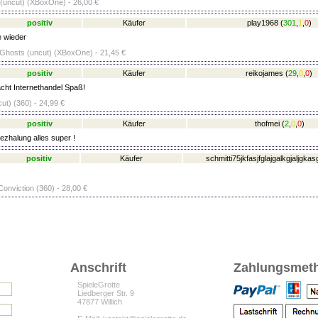
(uncut) (XBoxOne) - 26,00 €
positiv
Käufer
play1968
(
301
,
1
,
0
)
 wieder
: Ghosts (uncut) (XBoxOne) - 21,45 €
positiv
Käufer
reikojames
(
29
,
0
,
0
)
ht Internethandel Spaß!
ut) (360) - 24,99 €
positiv
Käufer
thofmei
(
2
,
0
,
0
)
ezhalung alles super !
positiv
Käufer
schmitti75jkfasjfglajgalkgjaljgkas
 Conviction (360) - 28,00 €
Anschrift
Zahlungsmet
SpieleGrotte
Liedberger Str. 9
47877 Willich