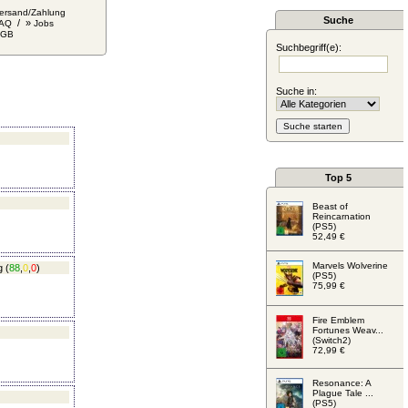
ersand/Zahlung
Suche
/ »
AQ
Jobs
AGB
Suchbegriff(e):
Suche in:
Top 5
Beast of
Reincarnation
(PS5)
52,49 €
Marvels Wolverine
g
(
88
,
0
,
0
)
(PS5)
75,99 €
Fire Emblem
Fortunes Weav...
(Switch2)
72,99 €
Resonance: A
Plague Tale ...
(PS5)