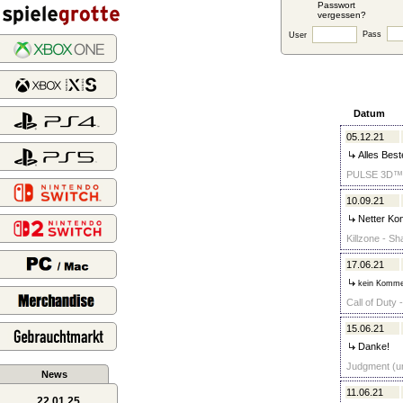
Passwort
vergessen?
Pass
User
Datum
05.12.21
Alles Best
PULSE 3D™-W
10.09.21
Netter Kon
Killzone - Sh
17.06.21
kein Komme
Call of Duty 
15.06.21
Danke!
Judgment (un
News
11.06.21
22.01.25