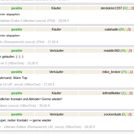
positiv
Käufer
derdoktor1337
(
62
,
1
,
0
nter abgegeben
Nathan Drake Collection (uncut) (PS4) - 29,99 €
positiv
Käufer
salahadin
(
85
,
0
,
0
)
nter abgegeben
Us (Remastered) (uncut) (PS4) - 27,00 €
positiv
Verkäufer
maddin360
(
49
,
0
,
0
)
 gelaufen :) :) :)
zon 2 (XBoxOne) - 10,00 €
positiv
Verkäufer
mike_broker
(
79
,
0
,
1
)
Versand. Ware Top
t 10 (AT, uncut) (XBoxOne) - 27,50 €
positiv
Käufer
leftmidfielder
(
11
,
0
,
0
)
dlicher Kontakt und Abholer! Gerne wieder!
dians (uncut) (XBoxOne) - 35,00 €
positiv
Verkäufer
zockerdude
(
6
,
0
,
0
)
super, netter Kontakt -> gerne wieder
 - Ultimate Edition (Remastered) (AT, uncut) (XBoxOne) - 29,00 €