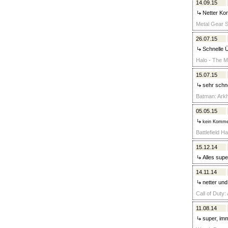
14.09.15
Netter Kon
Metal Gear S
26.07.15
Schnelle Ü
Halo - The M
15.07.15
sehr schnel
Batman: Arkh
05.05.15
kein Komme
Battlefield H
15.12.14
Alles supe
14.11.14
netter und
Call of Duty
11.08.14
super, imm