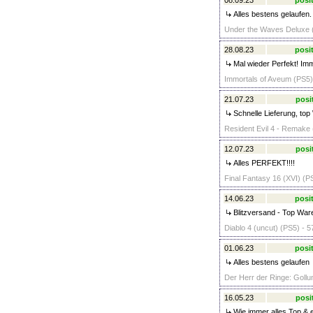
08.09.23
posit
Alles bestens gelaufen.
Under the Waves Deluxe (
28.08.23
posit
Mal wieder Perfekt! Im
Immortals of Aveum (PS5)
21.07.23
posi
Schnelle Lieferung, top
Resident Evil 4 - Remake 
12.07.23
posi
Alles PERFEKT!!!!
Final Fantasy 16 (XVI) (P
14.06.23
posit
Blitzversand - Top Ware
Diablo 4 (uncut) (PS5) - 5
01.06.23
posit
Alles bestens gelaufen
Der Herr der Ringe: Gollu
16.05.23
posi
Wie immer alles Top & e