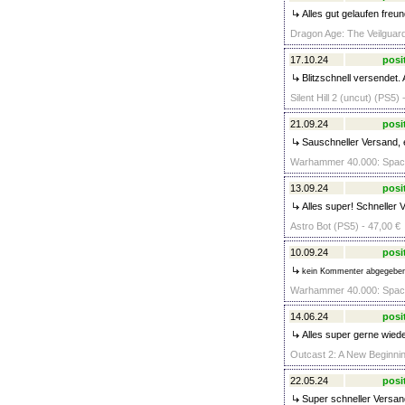
Alles gut gelaufen freun
Dragon Age: The Veilguard
17.10.24
posi
Blitzschnell versendet. 
Silent Hill 2 (uncut) (PS5) 
21.09.24
posi
Sauschneller Versand, e
Warhammer 40.000: Space 
13.09.24
posi
Alles super! Schneller V
Astro Bot (PS5) - 47,00 €
10.09.24
posi
kein Kommenter abgegebe
Warhammer 40.000: Space 
14.06.24
posi
Alles super gerne wieder
Outcast 2: A New Beginnin
22.05.24
posi
Super schneller Versand