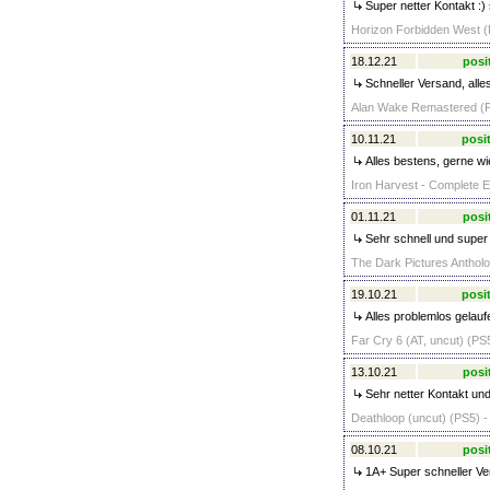
Super netter Kontakt :)
Horizon Forbidden West (
18.12.21
posi
Schneller Versand, alle
Alan Wake Remastered (P
10.11.21
posit
Alles bestens, gerne wi
Iron Harvest - Complete Ed
01.11.21
posi
Sehr schnell und super 
The Dark Pictures Antholo
19.10.21
posit
Alles problemlos gelauf
Far Cry 6 (AT, uncut) (PS5
13.10.21
posi
Sehr netter Kontakt und
Deathloop (uncut) (PS5) -
08.10.21
posi
1A+ Super schneller Ve