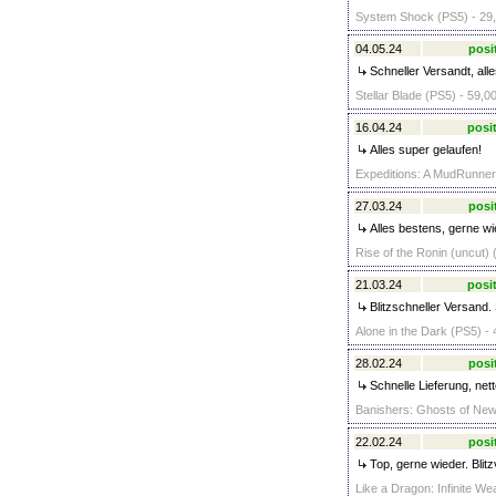
System Shock (PS5) - 29,
04.05.24
posi
Schneller Versandt, all
Stellar Blade (PS5) - 59,0
16.04.24
posit
Alles super gelaufen!
Expeditions: A MudRunner
27.03.24
posi
Alles bestens, gerne wi
Rise of the Ronin (uncut) 
21.03.24
posit
Blitzschneller Versand. 
Alone in the Dark (PS5) - 
28.02.24
posi
Schnelle Lieferung, nett
Banishers: Ghosts of New
22.02.24
posi
Top, gerne wieder. Blit
Like a Dragon: Infinite We