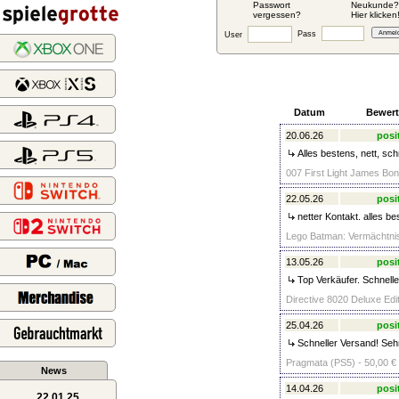
Passwort
Neukunde?
vergessen?
Hier klicken
Pass
User
Datum
Bewer
20.06.26
posi
Alles bestens, nett, sc
007 First Light James Bon
22.05.26
posi
netter Kontakt. alles b
Lego Batman: Vermächtnis 
13.05.26
posi
Top Verkäufer. Schnelle
Directive 8020 Deluxe Edit
25.04.26
posi
Schneller Versand! Sehr
Pragmata (PS5) - 50,00 €
News
14.04.26
posi
22.01.25