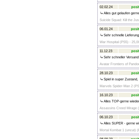
02.02.24
posi
Alles gut gelaufen gerne
Suicide Squad: Kill the Ju
06.01.24
posit
Sehr schnelle Lieferung,
War Hospital (PS5) - 25,0
11.12.23
posi
Sehr schneller Versand
Avatar Frontiers of Pando
28.10.23
posi
Spiel in super Zustand, 
Marvels Spider-Man 2 (PS
16.10.23
posi
Alles TOP-gerne wieder
Assassins Creed Mirage (
06.10.23
posi
Alles SUPER - gerne wi
Mortal Kombat 1 (uncut) (