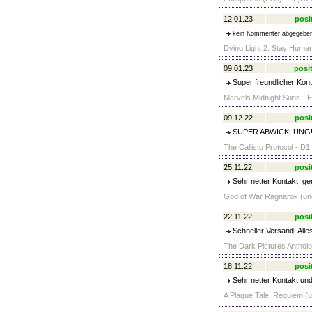
12.01.23
posi
kein Kommenter abgegebe
Dying Light 2: Stay Human
09.01.23
posit
Super freundlicher Konta
Marvels Midnight Suns - E
09.12.22
posi
SUPER ABWICKLUNG! 
The Callisto Protocol - D1
25.11.22
posi
Sehr netter Kontakt, ge
God of War Ragnarök (unc
22.11.22
posi
Schneller Versand. Alle
The Dark Pictures Antholo
18.11.22
posi
Sehr netter Kontakt und
A Plague Tale: Requiem (u