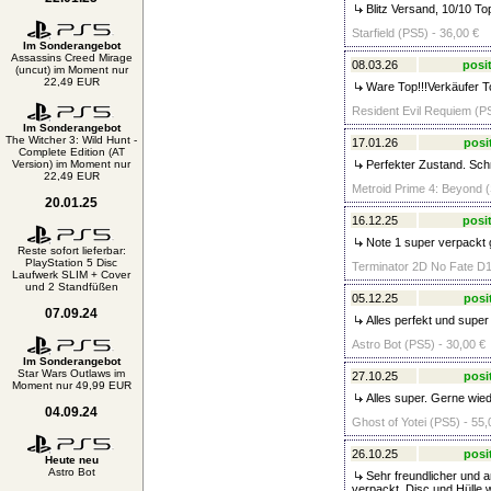
Blitz Versand, 10/10 To
Starfield (PS5) - 36,00 €
Im Sonderangebot
Assassins Creed Mirage
08.03.26
posit
(uncut) im Moment nur
22,49 EUR
Ware Top!!!Verkäufer To
Resident Evil Requiem (PS
Im Sonderangebot
The Witcher 3: Wild Hunt -
17.01.26
posi
Complete Edition (AT
Version) im Moment nur
Perfekter Zustand. Schn
22,49 EUR
Metroid Prime 4: Beyond (
20.01.25
16.12.25
posit
Note 1 super verpackt 
Reste sofort lieferbar:
PlayStation 5 Disc
Terminator 2D No Fate D1
Laufwerk SLIM + Cover
und 2 Standfüßen
05.12.25
posi
07.09.24
Alles perfekt und super 
Astro Bot (PS5) - 30,00 €
Im Sonderangebot
Star Wars Outlaws im
27.10.25
posi
Moment nur 49,99 EUR
Alles super. Gerne wie
04.09.24
Ghost of Yotei (PS5) - 55,
26.10.25
posi
Heute neu
Astro Bot
Sehr freundlicher und 
verpackt. Disc und Hülle 