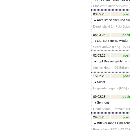
Star Wars Jedi: Survivor 
03.05.23
posi
Alles lief schnell und S
Dead Island 2 - Pulp Editi
08.03.23
posit
top. sehr gerne wieder!
Scars Above (PS5) - 22,0
02.03.23
posi
Top! Besser gehts nicht
Atomic Heart - D1 Edition 
15.02.23
posi
Super!
Hogwarts Legacy (PS5) - 
09.02.23
posit
Sehr gut
Dead Space - Remake (unc
29.01.23
posi
Blitzversand ! Und sehr
Forspoken (PS5) - 42,75 