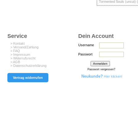
Tormented Souls (uncut) (
Service
Dein Account
> Kontakt
Username
> Versand/Zahlung
> FAQ
Passwort
> Impressum
> Widerrufsrecht
> AGB
> Datenschutzerklärung
Passwort vergessen?
Neukunde?
Hier klicken!
Vertrag widerrufen