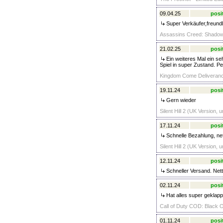
09.04.25
posi
Super Verkäufer,freundli
Assassins Creed: Shadow
21.02.25
posi
Ein weiteres Mal ein se
Spiel in super Zustand. Pe
Kingdom Come Deliverance
19.11.24
posi
Gern wieder
Silent Hill 2 (UK Version, 
17.11.24
posi
Schnelle Bezahlung, net
Silent Hill 2 (UK Version, 
12.11.24
posi
Schneller Versand. Nett
02.11.24
posi
Hat alles super geklapp
Call of Duty COD: Black O
01.11.24
posi