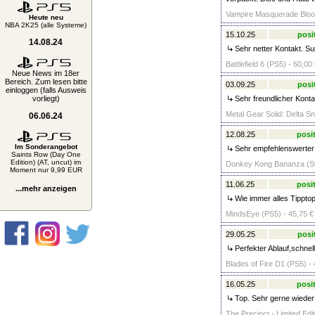
Vampire Masquerade Blood
Heute neu
NBA 2K25 (alle Systeme)
15.10.25
posi
14.08.24
Sehr netter Kontakt. Su
Battlefield 6 (PS5) - 60,00
Neue News im 18er
Bereich. Zum lesen bitte
03.09.25
posi
einloggen (falls Ausweis
vorliegt)
Sehr freundlicher Konta
Metal Gear Solid: Delta S
06.06.24
12.08.25
posit
Im Sonderangebot
Sehr empfehlenswerter V
Saints Row (Day One
Edition) (AT, uncut) im
Donkey Kong Bananza (Sw
Moment nur 9,99 EUR
11.06.25
posit
...mehr anzeigen
Wie immer alles Tipptop
MindsEye (PS5) - 45,75 €
29.05.25
posi
Perfekter Ablauf,schnel
Blades of Fire D1 (PS5) - 
16.05.25
posit
Top. Sehr gerne wieder!
The Precinct - Limited Edi