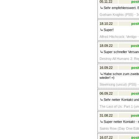
05.11.22
posi
Sehr empfehlenswert. Bl
Gotham Knights (PS5) - 3
18.10.22
posi
Super!
Alfred Hitchcock: Vertigo -
18.09.22
posit
Super schneller Versan
Destroy All Humans 2: Re
16.09.22
posi
Habe schon zum zweiten
wieder! =)
Steelrising (uncut) (PS5) 
06.09.22
posi
Sehr netter Kontakt und
The Last of Us: Part 1 (un
31.08.22
posit
Super netter Kontakt - 
Saints Row (Day One Editi
16.07.22
posi