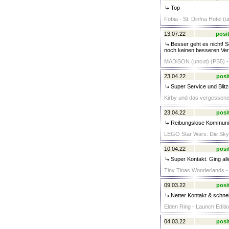
Top
Fobia - St. Dinfna Hotel (
13.07.22
posit
Besser geht es nicht! S
noch keinen besseren Verk
MADiSON (uncut) (PS5) -
23.04.22
posi
Super Service und Blitz
Kirby und das vergessene
23.04.22
posi
Reibungslose Kommunika
LEGO Star Wars: Die Skyw
10.04.22
posi
Super Kontakt. Ging all
Tiny Tinas Wonderlands - 
09.03.22
posi
Netter Kontakt & schnel
Elden Ring - Launch Editio
04.03.22
posi