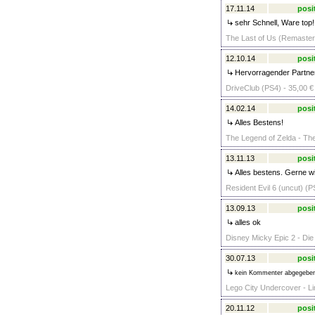
17.11.14
posi
sehr Schnell, Ware top
The Last of Us (Remastere
12.10.14
posi
Hervorragender Partner,
DriveClub (PS4) - 35,00 €
14.02.14
posi
Alles Bestens!
The Legend of Zelda - Th
13.11.13
posi
Alles bestens. Gerne wi
Resident Evil 6 (uncut) (P
13.09.13
posi
alles ok
Disney Micky Epic 2 - Die
30.07.13
posi
kein Kommenter abgegebe
Lego City Undercover - Lim
20.11.12
posi