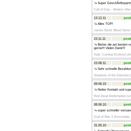
Super GeschÃ¤ftspartne
Call of Duty - Modern Warf
13.12.11
posi
Alles TOP!
James Bond: Blood Stone 
23.11.11
posit
Bisher die am besten ve
gerne!!! Vielen Dank!!!
Halo: Combat Evolved (Ann
23.08.11
posi
Sehr schnelle Bezahlu
Shadows of the Damned (A
09.06.10
posi
Netter Kontakt und supe
Red Dead Redemption (unc
08.06.10
posi
super schneller versan
God of War 3 (Essentials,
31.05.10
posi