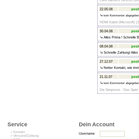
Clive Barkers Jericho (un
22.05.08
posi
kein Kommenter abgegebe
HDMI Kabel (Microsoft) (3
30.04.08
posi
Alles Prima ! Schnelle 
08.04.08
posi
Schnelle Zahlung! Alles
27.12.07
posi
Netter Kontakt, wie imme
21.11.07
posi
kein Kommenter abgegebe
Die Simpsons - Das Spiel 
Service
Dein Account
> Kontakt
Username
> Versand/Zahlung