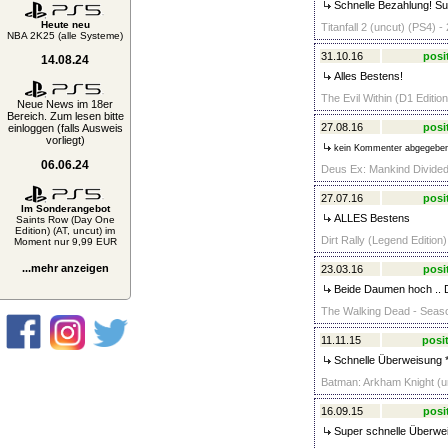
Schnelle Bezahlung! S
Heute neu
Titanfall 2 (uncut) (PS4) -
NBA 2K25 (alle Systeme)
31.10.16
posi
14.08.24
Alles Bestens!
The Evil Within (D1 Editio
Neue News im 18er
Bereich. Zum lesen bitte
27.08.16
posi
einloggen (falls Ausweis
vorliegt)
kein Kommenter abgegebe
06.06.24
Deus Ex: Mankind Divided 
27.07.16
posi
Im Sonderangebot
ALLES Bestens
Saints Row (Day One
Edition) (AT, uncut) im
Dirt Rally (Legend Edition
Moment nur 9,99 EUR
...mehr anzeigen
23.03.16
posi
Beide Daumen hoch .. D
The Walking Dead - Seaso
11.11.15
posit
Schnelle Überweisung * 
Batman: Arkham Knight (un
16.09.15
posi
Super schnelle Überweis