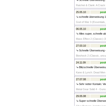
Schnelle Überweisung. A
Ratchet & Clank: A Crack 
25.05.10
posi
schnelle überweisung 
God of War 3 (Essentials,
06.05.10
posi
Alles super, schnelle ab
Mass Effect 2 (Classic) (3
27.03.10
posi
Schnelle Überweisung - 
Bioshock 2 (Classic, uncut
24.11.09
posi
Blitzschnelle Überweisu
Kane & Lynch: Dead Men (
27.07.08
posi
Sehr netter Kontakt. Ve
Metal Gear Solid 4 - Guns 
29.05.08
posi
Super-schnelle Überwei