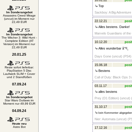
10.01.22
posi
Top
Im Sonderangebot
Sackboy: A Big Adventure 
Assassins Creed Mirage
(uncut) im Moment nur
22.12.21
posi
22,49 EUR
Alles bestens. Danke!
Marvels Guardians of the 
Im Sonderangebot
The Witcher 3: Wild Hunt -
Complete Edition (AT
10.12.20
posi
Version) im Moment nur
22,49 EUR
Alles wunderbar â˜ºï¸
20.01.25
Days Gone (uncut) (PS4) 
15.06.18
posi
Reste sofort lieferbar:
PlayStation 5 Disc
Bestens
Laufwerk SLIM + Cover
und 2 Standfüßen
Call of Duty: Black Ops 
07.09.24
03.11.17
posi
alles bestens
Im Sonderangebot
Prey (D1 Edition) (uncut) 
Star Wars Outlaws im
Moment nur 49,99 EUR
31.10.17
posi
04.09.24
kein Kommenter abgegebe
Nier: Automata (uncut) (P
Heute neu
Astro Bot
17.12.16
posi