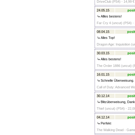
DriveClub (PS4) - 14,99 €
24.05.15
posi
Allles bestens!
Far Cry 4 (uncut) (PS4) -
08.04.15
posit
Alles Top!
Dragon Age: Inquisition (u
30.03.15
posi
Alles bestens!
The Order 1886 (uncut) (P
16.01.15
posi
Schnelle Überweisung. 
Call of Duty: Advanced Wa
30.12.14
posi
Blitzüberweisung, Dank
Thief (uncut) (PS4) - 22,0
04.12.14
posi
Perfekt
The Walking Dead - Game o