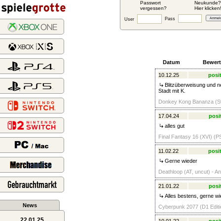
Passwort
Neukunde?
vergessen?
Hier klicken
Pass
User
Datum
Bewer
10.12.25
posit
Blitzüberweisung und n
Stadt mit K.
Donkey Kong Bananza (Sw
17.04.24
posi
alles gut
Final Fantasy 16 (XVI) (P
11.02.22
posit
Gerne wieder
Deathloop (AT, uncut) - A
21.01.22
posi
Alles bestens, gerne wi
News
Cyberpunk 2077 (D1 Editio
22.01.25