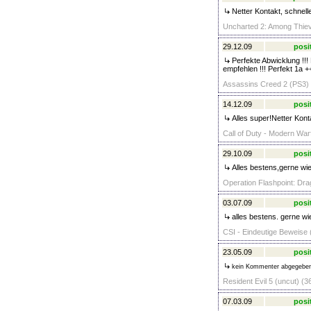
Netter Kontakt, schnell
Uncharted 2: Among Thiev
29.12.09
posi
Perfekte Abwicklung !!! 
empfehlen !!! Perfekt 1a +
Assassins Creed 2 (PS3) 
14.12.09
posi
Alles super!Netter Konta
Call of Duty - Modern Warf
29.10.09
posi
Alles bestens,gerne wie
Operation Flashpoint: Dra
03.07.09
posi
alles bestens. gerne wi
CSI - Eindeutige Beweise 
23.05.09
posi
kein Kommenter abgegebe
Resident Evil 5 (uncut) (3
07.03.09
posi