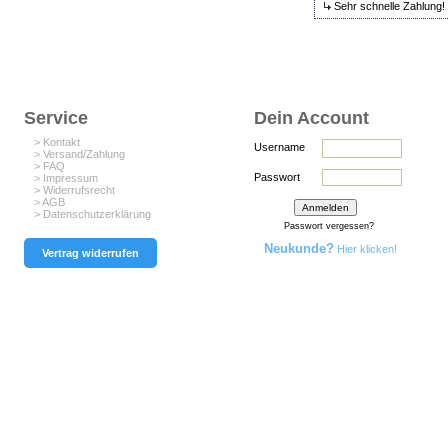
Sehr schnelle Zahlung!
Service
Dein Account
> Kontakt
Username
> Versand/Zahlung
> FAQ
Passwort
> Impressum
> Widerrufsrecht
> AGB
> Datenschutzerklärung
Passwort vergessen?
Neukunde?
Hier klicken!
Vertrag widerrufen