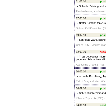
31.05.10
posi
Schnelle Zahlung, viele
Fernbedienung - schwarz 
17.05.10
posi
Netter Kontakt, top Zus
Splinter Cell Conviction (3
19.02.10
posi
Sehr gute Ware, schnell
Call of Duty - Modern Warf
12.02.10
nega
Trotz gegebener Informa
gegeben! Sehr unfreundlic
Assassins Creed 2 (PS3) 
10.02.10
posi
schnelle Bezahlung, Top
Call of Duty - Modern War
06.02.10
posi
Sehr schneller Versan
Killzone 2 (uncut) (PS3) -
04.01.10
posit