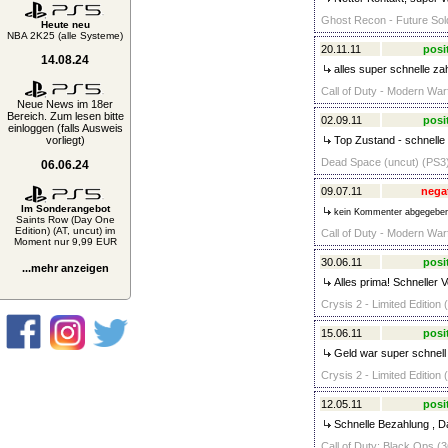
Ghost Recon - Future Sold
Heute neu
NBA 2K25 (alle Systeme)
20.11.11
posi
14.08.24
alles super schnelle za
Call of Duty - Modern Warf
Neue News im 18er
Bereich. Zum lesen bitte
02.09.11
posi
einloggen (falls Ausweis
vorliegt)
Top Zustand - schnelle 
Dead Space (uncut) (PS3)
06.06.24
09.07.11
nega
Im Sonderangebot
kein Kommenter abgegebe
Saints Row (Day One
Edition) (AT, uncut) im
Call of Duty - Modern War
Moment nur 9,99 EUR
30.06.11
posi
...mehr anzeigen
Alles prima! Schneller 
Crysis 2 - Limited Edition 
15.06.11
posi
Geld war super schnell
Crysis 2 - Limited Edition 
12.05.11
posi
Schnelle Bezahlung , Da
Call of Duty: Black Ops (3