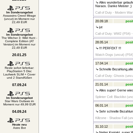
Alles wunderbar gelaufe
Naraos. Danke Meister ;)
Im Sonderangebot
Call of Duty - Modern War
Assassins Creed Mirage
(uncut) im Moment nur
20.09.18
posi
22,49 EUR
jut
Call of Duty: WW2 (PS4) -
Im Sonderangebot
The Witcher 3: Wild Hunt -
Complete Edition (AT
28.05.14
posi
Version) im Moment nur
22,49 EUR
!!! PERFEKT !!!
20.01.25
Watch Dogs (uncut) (PS4)
17.04.14
posi
Reste sofort lieferbar:
Schnelle Bezahlung,alles 
PlayStation 5 Disc
Laufwerk SLIM + Cover
Call of Duty: Ghosts (uncu
und 2 Standfüßen
21.01.14
posi
07.09.24
Alles super! Gerne wied
Splinter Cell: Blacklist (un
Im Sonderangebot
Star Wars Outlaws im
Moment nur 49,99 EUR
06.01.14
posi
04.09.24
Sehr schnelle Bezahlung
Killzone - Shadow Fall (un
Heute neu
31.10.12
posi
Astro Bot
Netter Kontakt, super W