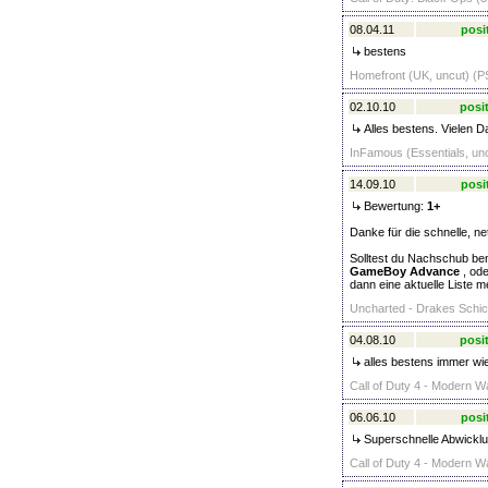
08.04.11
posi
bestens
Homefront (UK, uncut) (PS
02.10.10
posit
Alles bestens. Vielen D
InFamous (Essentials, unc
14.09.10
posi
Bewertung:
1+
Danke für die schnelle, ne
Solltest du Nachschub ben
GameBoy Advance
, od
dann eine aktuelle Liste 
Uncharted - Drakes Schick
04.08.10
posit
alles bestens immer wi
Call of Duty 4 - Modern W
06.06.10
posi
Superschnelle Abwicklu
Call of Duty 4 - Modern W