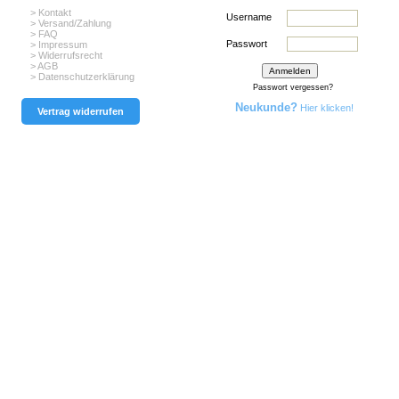
> Kontakt
Username
> Versand/Zahlung
> FAQ
Passwort
> Impressum
> Widerrufsrecht
> AGB
> Datenschutzerklärung
Passwort vergessen?
Neukunde?
Hier klicken!
Vertrag widerrufen