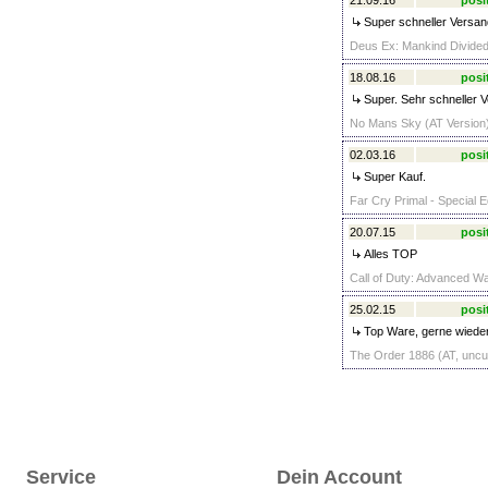
21.09.16
posi
Super schneller Versand
Deus Ex: Mankind Divided 
18.08.16
posi
Super. Sehr schneller 
No Mans Sky (AT Version)
02.03.16
posi
Super Kauf.
Far Cry Primal - Special E
20.07.15
posi
Alles TOP
Call of Duty: Advanced Wa
25.02.15
posi
Top Ware, gerne wieder
The Order 1886 (AT, uncut
Service
Dein Account