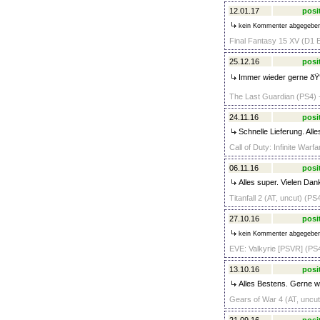
12.01.17
posi
kein Kommenter abgegebe
Final Fantasy 15 XV (D1 E
25.12.16
posi
Immer wieder gerne ðŸ‘
The Last Guardian (PS4) 
24.11.16
posi
Schnelle Lieferung. Alle
Call of Duty: Infinite Warf
06.11.16
posi
Alles super. Vielen Dan
Titanfall 2 (AT, uncut) (PS
27.10.16
posi
kein Kommenter abgegebe
EVE: Valkyrie [PSVR] (PS4
13.10.16
posi
Alles Bestens. Gerne w
Gears of War 4 (AT, uncu