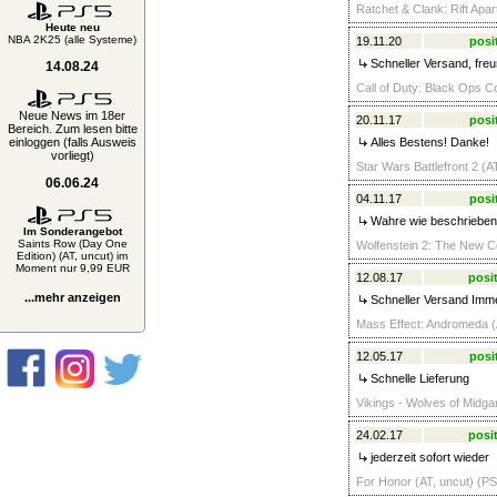
Ratchet & Clank: Rift Apar
Heute neu
NBA 2K25 (alle Systeme)
19.11.20
posi
Schneller Versand, freu
14.08.24
Call of Duty: Black Ops C
Neue News im 18er
20.11.17
posi
Bereich. Zum lesen bitte
einloggen (falls Ausweis
Alles Bestens! Danke!
vorliegt)
Star Wars Battlefront 2 (A
06.06.24
04.11.17
posi
Wahre wie beschrieben
Im Sonderangebot
Saints Row (Day One
Wolfenstein 2: The New Co
Edition) (AT, uncut) im
Moment nur 9,99 EUR
12.08.17
posit
...mehr anzeigen
Schneller Versand Imme
Mass Effect: Andromeda (A
12.05.17
posi
Schnelle Lieferung
Vikings - Wolves of Midgar
24.02.17
posit
jederzeit sofort wieder
For Honor (AT, uncut) (PS