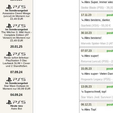
Alles Super. Immer wie
Stellar Blade (PS5) - 38,0
Im Sonderangebot
Assassins Creed Mirage
17.11.23
posi
(uncut) im Moment nur
22,49 EUR
Alles bestens, danke
Starfield (XSX) - 55,00 €
Im Sonderangebot
The Witcher 3: Wild Hunt -
30.10.23
posi
Complete Edition (AT
Version) im Moment nur
Alles bestens!
22,49 EUR
Marvels Spider-Man 2 (AT 
20.01.25
07.07.23
posi
Alles super!
Reste sofort lieferbar:
PlayStation 5 Disc
Returnal (uncut) (PS5) - 2
Laufwerk SLIM + Cover
und 2 Standfüßen
15.05.23
posit
07.09.24
Alles super- Vielen Dan
Hogwarts Legacy (PS5) - 
Im Sonderangebot
Star Wars Outlaws im
13.05.23
posi
Moment nur 49,99 EUR
Superschnell, top!
04.09.24
Star Wars Jedi: Survivor 
06.12.21
posi
Heute neu
Astro Bot
Alles Top!