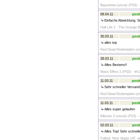
Bayonetta (uncut) (PS3) -
08.04.11
posi
Einfache Abwicklung. Su
Half Life 2 - The Orange B
30.03.11
posi
alles top
Red Dead Redemption (un
28.03.11
posi
Alles Bestens!!
Mass Effect 2 (PS3) - 44,
11.03.11
posit
Sehr schneller Versand,
Red Dead Redemption (unc
11.03.11
posit
Alles super gelaufen
Killzone 3 (uncut) (PS3) -
02.03.11
posi
Alles Top! Sehr schnell
Fallout: New Vegas (AT, u