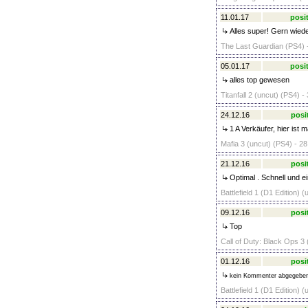
11.01.17
posit
Alles super! Gern wiede
The Last Guardian (PS4) 
05.01.17
posit
alles top gewesen
Titanfall 2 (uncut) (PS4) -
24.12.16
posi
1 A Verkäufer, hier ist
Mafia 3 (uncut) (PS4) - 28
21.12.16
posi
Optimal . Schnell und ei
Battlefield 1 (D1 Edition) 
09.12.16
posi
Top
Call of Duty: Black Ops 
01.12.16
posi
kein Kommenter abgegebe
Battlefield 1 (D1 Edition) 