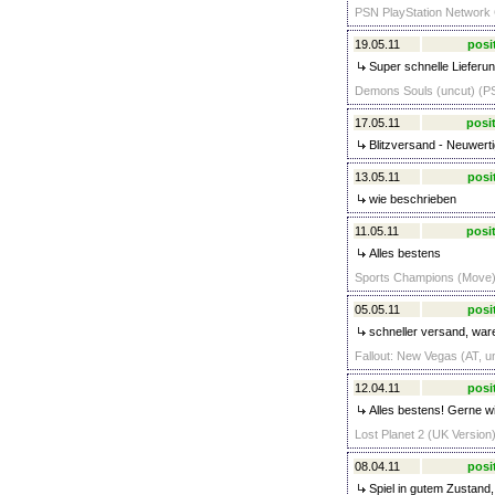
PSN PlayStation Network
19.05.11
posi
Super schnelle Lieferun
Demons Souls (uncut) (PS
17.05.11
posit
Blitzversand - Neuwert
13.05.11
posi
wie beschrieben
11.05.11
posit
Alles bestens
Sports Champions (Move) 
05.05.11
posi
schneller versand, war
Fallout: New Vegas (AT, u
12.04.11
posi
Alles bestens! Gerne w
Lost Planet 2 (UK Version)
08.04.11
posi
Spiel in gutem Zustand,