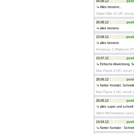
04.09.12
posi
Alles bestens...
Sniper Elite V2 (AT, uncut
26.08.12
posi
alles bestens
13.08.12
posit
alles bestens
InFamous 2 (Platinum) (PS
10.07.12
posi
Einfache Abwicklung. Sc
Max Payne 3 (AT, uncut) (
28.06.12
posi
Netter Kontakt. Schnell
Max Payne 3 (AT, uncut) (
28.05.12
posi
alles super und schnell
Silent Hill Downpour (uncu
14.04.12
posi
Netter Kontakt - Schnel