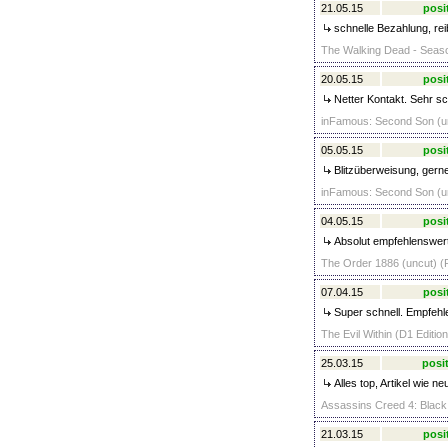
21.05.15
posi
schnelle Bezahlung, re
The Walking Dead - Seaso
20.05.15
posi
Netter Kontakt. Sehr sc
inFamous: Second Son (un
05.05.15
posi
Blitzüberweisung, gerne
inFamous: Second Son (un
04.05.15
posi
Absolut empfehlenswert
The Order 1886 (uncut) (P
07.04.15
posi
Super schnell. Empfehl
The Evil Within (D1 Editio
25.03.15
posit
Alles top, Artikel wie ne
Assassins Creed 4: Black 
21.03.15
posi