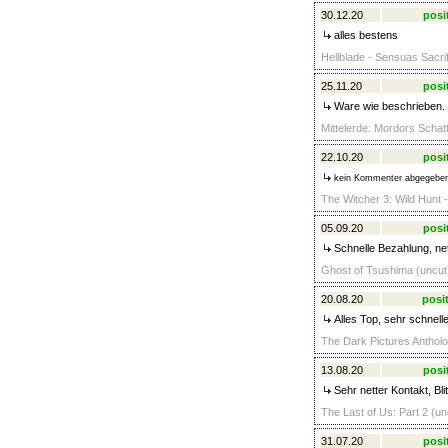
30.12.20
posi
alles bestens
Hellblade - Sensuas Sacrif
25.11.20
posi
Ware wie beschrieben. 
Mittelerde: Mordors Schatt
22.10.20
posi
kein Kommenter abgegebe
The Witcher 3: Wild Hunt -
05.09.20
posi
Schnelle Bezahlung, nett
Ghost of Tsushima (uncut)
20.08.20
posit
Alles Top, sehr schnelle
The Dark Pictures Antholo
13.08.20
posi
Sehr netter Kontakt, Bl
The Last of Us: Part 2 (un
31.07.20
posi