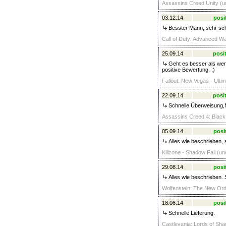
Assassins Creed Unity (un
03.12.14
posi
Besster Mann, sehr sch
Call of Duty: Advanced Wa
25.09.14
posit
Geht es besser als wenn 
positive Bewertung. ;)
Fallout: New Vegas - Ultim
22.09.14
posit
Schnelle Überweisung,N
Assassins Creed 4: Black 
05.09.14
posi
Alles wie beschrieben, 
Killzone - Shadow Fall (un
29.08.14
posi
Alles wie beschrieben. 
Wolfenstein: The New Orde
18.06.14
posi
Schnelle Lieferung.
Castlevania: Lords of Sha