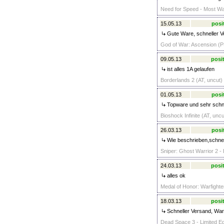
Need for Speed - Most Wan
15.05.13
posi
Gute Ware, schneller Ve
God of War: Ascension (P
09.05.13
posit
ist alles 1A gelaufen
Borderlands 2 (AT, uncut)
01.05.13
posi
Topware und sehr schne
Bioshock Infinite (AT, unc
26.03.13
posi
Wie beschrieben,schnell 
Sniper: Ghost Warrior 2 - 
24.03.13
posit
alles ok
Medal of Honor: Warfighte
18.03.13
posit
Schneller Versand, War
Dead Space 3 - Limited Edi