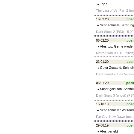
Top !
The Last of Us: Part 2 (un
16.03.20
posi
Sehr schnelle Lieferung
Dark Souls 2 (PS3) - 5,00
06.02.20
posi
Alles top. Gerne wieder
Metro Exodus (D1 Edition)
21.01.20
posi
Guter Zustand. Schnell
Dishonored 2: Das Vermäch
03.01.20
posit
Super gelaufen! Schnel
Dark Souls 3 (uncut) (PS4
15.10.19
posi
Sehr schneller Versand.
Far Cry: New Dawn (uncut
29.08.19
posi
Alles perfekt