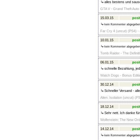
alles bestens und saus
GTA V - Grand Theft Auto 
15.03.15
posi
kein Kommenter abgegebe
Far Cry 4 (uncut) (PS4) -
10.01.15
posi
kein Kommenter abgegebe
Tomb Raider - The Definiti
06.01.15
posi
schnelle Bezahlung, jed
Watch Dogs - Bonus Editio
30.12.14
posi
Schneller Versand - alle
Alien: Isolation (uncut) (P
18.12.14
posi
Sehr nett. Ich danke für
Wolfenstein: The New Ord
14.12.14
posi
kein Kommenter abgegebe