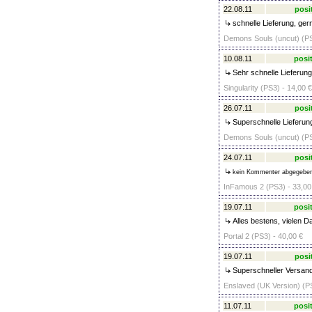
22.08.11
posi
schnelle Lieferung, ger
Demons Souls (uncut) (PS
10.08.11
posit
Sehr schnelle Lieferung
Singularity (PS3) - 14,00 €
26.07.11
posi
Superschnelle Lieferung
Demons Souls (uncut) (PS
24.07.11
posi
kein Kommenter abgegebe
InFamous 2 (PS3) - 33,00
19.07.11
posit
Alles bestens, vielen D
Portal 2 (PS3) - 40,00 €
19.07.11
posi
Superschneller Versand,
Enslaved (UK Version) (PS
11.07.11
posit