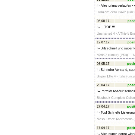
Alles prima verlaufen - 
Horizon: Zero Dawn (uncut
08.08.17
posi
!!! TOP !!!
Uncharted 4 - A Thiefs En
12.07.17
posi
Blitzschnell und super 
Mafia 3 (uncut) (PS4) - 16
08.05.17
posit
Schneller Versand, sup
Sniper Elite 4 - Italia (unc
29.04.17
posi
Perfekt! Absolut schnel
Bioshock Complete Collect
27.04.17
posit
Top! Schnelle Lieferun
Mass Effect: Andromeda (
17.04.17
posit
Alles super, gerne wiede