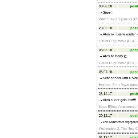
03.06.18
posit
Super.
Watch Dogs 2 (uncut) (PS
28.05.18
posi
Alles ok. gerne wieder
Call of Duty: WW2 (PS4) -
08.05.18
posi
Alles bestens )))
Call of Duty: WW2 (PS4) -
05.04.18
posi
Sehr schnell und zuverl
Horizon: Zero Dawn (uncut
23.12.17
posit
Alles super gelaufen!!!
Mass Effect: Andromeda (
20.12.17
posi
kein Kommenter abgegebe
Wolfenstein 2: The New C
01.12.17
posi