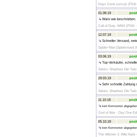
Days Gone (uncut) (PS4) 
01.08.19
posi
Ware wie beschrieben. S
Call of Duty: WW2 (PS4) -
12.07.19
posit
Schneller Versand, nett
Spider-Man [Spiderman] (
03.06.19
posi
Top-Verkäufer, schnelle
Sekiro: Shadows Die Twice
29.03.19
posi
Sehr schnelle Zahlung 
Sekiro: Shadows Die Twice
11.10.18
posit
kein Kommenter abgegebe
God of War - Day One Edit
05.10.18
posi
kein Kommenter abgegebe
The Witcher 3: Wild Hunt -