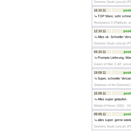
Demons Souls (uncut) (PS
16.10.11
posit
TOP Ware, sehr schnell
Resistance 3 (Platinum, u
12.10.11
posit
Alles ok. Schneller Ver
Demons Souls (uncut) (PS
04.10.11
posi
Prompte Lieferung, Ware
Gears of War 3 (AT, uncut
19.09.11
posit
Super, schneller Versan
Shadows of the Damned (A
15.09.11
posi
Alles super gelaufen.
Medal of Honor (360) - 10
09.09.11
posi
alles super. gerne wiede
Demons Souls (uncut) (PS