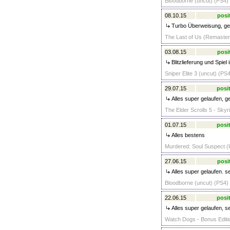
Bloodborne (uncut) (PS4) 
08.10.15
posi
Turbo Überweisung, ge
The Last of Us (Remastere
03.08.15
posi
Blitzlieferung und Spie
Sniper Elite 3 (uncut) (PS4
29.07.15
posit
Alles super gelaufen, g
The Elder Scrolls 5 - Skyr
01.07.15
posit
Alles bestens
Murdered: Soul Suspect (U
27.06.15
posi
Alles super gelaufen. s
Bloodborne (uncut) (PS4) 
22.06.15
posit
Alles super gelaufen, s
Watch Dogs - Bonus Editio