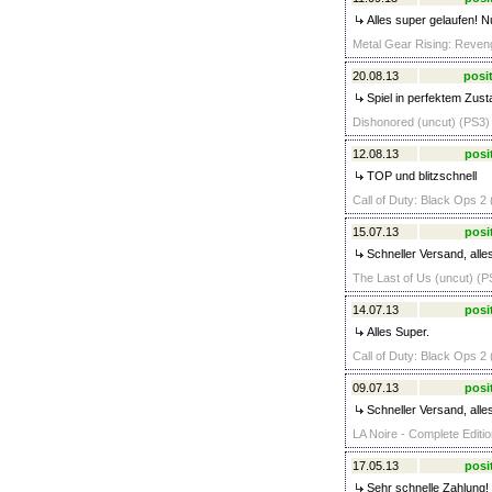
Alles super gelaufen! N
Metal Gear Rising: Reven
20.08.13
posit
Spiel in perfektem Zust
Dishonored (uncut) (PS3) 
12.08.13
posi
TOP und blitzschnell
Call of Duty: Black Ops 2 
15.07.13
posi
Schneller Versand, alle
The Last of Us (uncut) (P
14.07.13
posi
Alles Super.
Call of Duty: Black Ops 2 
09.07.13
posi
Schneller Versand, alles
LA Noire - Complete Editio
17.05.13
posi
Sehr schnelle Zahlung! 