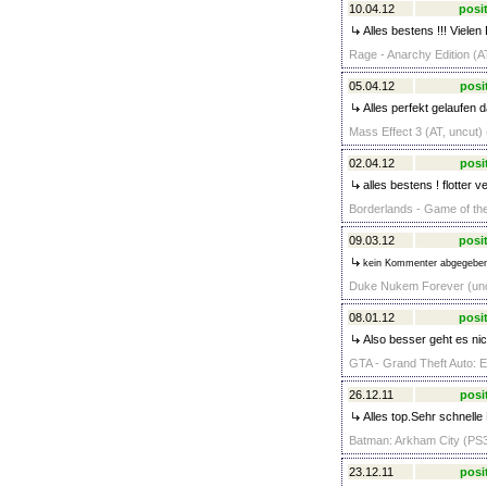
10.04.12
posit
Alles bestens !!! Vielen 
Rage - Anarchy Edition (AT
05.04.12
posi
Alles perfekt gelaufen 
Mass Effect 3 (AT, uncut) 
02.04.12
posi
alles bestens ! flotter 
Borderlands - Game of the
09.03.12
posit
kein Kommenter abgegebe
Duke Nukem Forever (uncu
08.01.12
posit
Also besser geht es nic
GTA - Grand Theft Auto: E
26.12.11
posi
Alles top.Sehr schnelle
Batman: Arkham City (PS3
23.12.11
posi