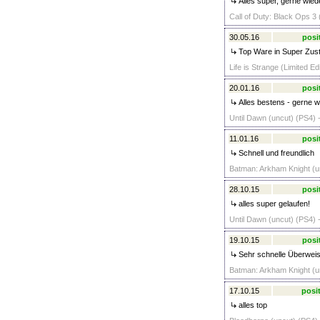
Alles super, gerne wied
Call of Duty: Black Ops 
30.05.16
posi
Top Ware in Super Zust
Life is Strange (Limited Ed
20.01.16
posi
Alles bestens - gerne w
Until Dawn (uncut) (PS4) 
11.01.16
posi
Schnell und freundlich
Batman: Arkham Knight (un
28.10.15
posi
alles super gelaufen!
Until Dawn (uncut) (PS4) 
19.10.15
posi
Sehr schnelle Überweis
Batman: Arkham Knight (un
17.10.15
posit
alles top