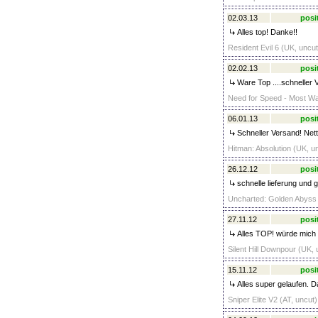
02.03.13
posi
Alles top! Danke!!
Resident Evil 6 (UK, uncut
02.02.13
posi
Ware Top ....schneller V
Need for Speed - Most Wan
06.01.13
posi
Schneller Versand! Nett
Hitman: Absolution (UK, u
26.12.12
posi
schnelle lieferung und g
Uncharted: Golden Abyss (
27.11.12
posi
Alles TOP! würde mich 
Silent Hill Downpour (UK, 
15.11.12
posi
Alles super gelaufen. D
Sniper Elite V2 (AT, uncut