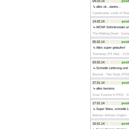
04.03.14
posit
alles ok...danke...
Castlevania: Lords of Sha
14.02.14
posi
WOW! Sofortkontakt und
The Walking Dead - Game 
05.02.14
posit
Alles super gelaufen!
Tearaway (PS Vita) - 13,5
03.02.14
posi
Schnelle Lieferung und 
Beyond - Two Souls (PS3)
27.01.14
posi
alles bestens
Gran Turismo 6 (PS3) - 3
17.01.14
posit
Super Ware, schnelle L
Batman: Arkham Origins - 
16.01.14
posit