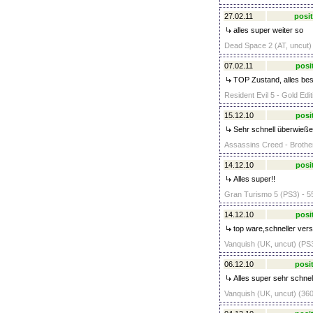
27.02.11
posit
alles super weiter so
Dead Space 2 (AT, uncut) 
07.02.11
posi
TOP Zustand, alles be
Resident Evil 5 - Gold Edi
15.12.10
posi
Sehr schnell überwieße
Assassins Creed - Brothe
14.12.10
posi
Alles super!!
Gran Turismo 5 (PS3) - 5
14.12.10
posi
top ware,schneller ver
Vanquish (UK, uncut) (PS3
06.12.10
posit
Alles super sehr schnel
Vanquish (UK, uncut) (360