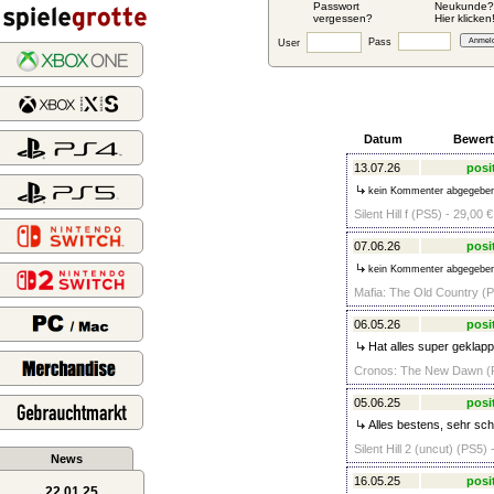
Passwort
Neukunde?
vergessen?
Hier klicken
Pass
User
Datum
Bewer
13.07.26
posi
kein Kommenter abgegebe
Silent Hill f (PS5) - 29,00 €
07.06.26
posi
kein Kommenter abgegebe
Mafia: The Old Country (P
06.05.26
posi
Hat alles super geklappt
Cronos: The New Dawn (P
05.06.25
posi
Alles bestens, sehr sc
Silent Hill 2 (uncut) (PS5) 
News
16.05.25
posi
22.01.25