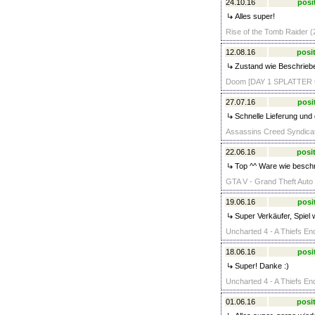
24.10.16
posi
Alles super!
Rise of the Tomb Raider (2
12.08.16
posit
Zustand wie Beschrieben
Doom [DAY 1 SPLATTER G
27.07.16
posi
Schnelle Lieferung und 
Assassins Creed Syndicate
22.06.16
posit
Top ^^ Ware wie beschr
GTA V - Grand Theft Auto 
19.06.16
posi
Super Verkäufer, Spiel 
Uncharted 4 - A Thiefs En
18.06.16
posi
Super! Danke :)
Uncharted 4 - A Thiefs En
01.06.16
posit