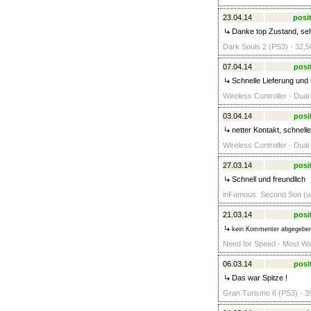
23.04.14
posit
Danke top Zustand, sehr
Dark Souls 2 (PS3) - 32,5
07.04.14
posi
Schnelle Lieferung und 
Wireless Controller - Dua
03.04.14
posi
netter Kontakt, schnelle
Wireless Controller - Dua
27.03.14
posi
Schnell und freundlich
inFamous: Second Son (un
21.03.14
posi
kein Kommenter abgegebe
Need for Speed - Most Wan
06.03.14
posi
Das war Spitze !
Gran Turismo 6 (PS3) - 3