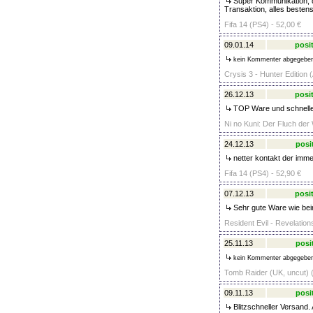
Super Kommunikation, di
Transaktion, alles bestens
Fifa 14 (PS4) - 52,00 €
09.01.14
posit
kein Kommenter abgegebe
Crysis 3 - Hunter Edition 
26.12.13
posit
TOP Ware und schnelle
Ni no Kuni: Der Fluch der
24.12.13
posi
netter kontakt der imme
Fifa 14 (PS4) - 52,90 €
07.12.13
posit
Sehr gute Ware wie beim
Resident Evil - Revelation
25.11.13
posi
kein Kommenter abgegebe
Tomb Raider (UK, uncut) (
09.11.13
posi
Blitzschneller Versand.