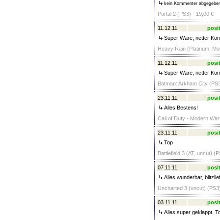
kein Kommenter abgegebe
Portal 2 (PS3) - 19,00 €
11.12.11
posit
Super Ware, netter Kont
Heavy Rain (Platinum, Mo
11.12.11
posit
Super Ware, netter Kont
Batman: Arkham City (PS3
23.11.11
posit
Alles Bestens!
Call of Duty - Modern War
23.11.11
posit
Top
Battlefield 3 (AT, uncut) (
07.11.11
posit
Alles wunderbar, blitzlie
Uncharted 3 (uncut) (PS3)
03.11.11
posit
Alles super geklappt. T