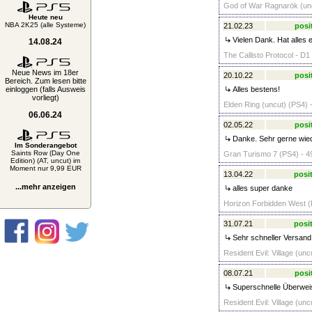
God of War Ragnarök (unc
Heute neu
NBA 2K25 (alle Systeme)
21.02.23
posi
Vielen Dank. Hat alles 
14.08.24
The Callisto Protocol - D1
Neue News im 18er
20.10.22
posi
Bereich. Zum lesen bitte
einloggen (falls Ausweis
Alles bestens!
vorliegt)
Elden Ring (uncut) (PS4) 
06.06.24
02.05.22
posi
Danke. Sehr gerne wied
Im Sonderangebot
Saints Row (Day One
Gran Turismo 7 (PS4) - 4
Edition) (AT, uncut) im
Moment nur 9,99 EUR
13.04.22
posit
...mehr anzeigen
alles super danke
Horizon Forbidden West (
31.07.21
posit
Sehr schneller Versand 
Resident Evil: Village (unc
08.07.21
posi
Superschnelle Überweis
Resident Evil: Village (unc