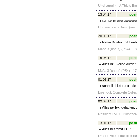
Uncharted 4 - A Thiefs En
13.04.17
posi
kein Kommenter abgegebe
Horizon: Zero Dawn (uncut
20.03.17
posi
Netter Kontakt!!Schnelle
Mafia 3 (uncut) (PS4) - 18
15.03.17
posi
Alles ok. Gerne wieder!!
Mafia 3 (uncut) (PS4) - 17
01.03.17
posi
schnelle Lieferung, all
Bioshock Complete Collect
02.02.17
posi
Alles perfekt gelaufen.
Resident Evil 7 - Biohazar
13.01.17
posit
Alles bestens! TOP!!!
Dragon Age: Inquisition (u