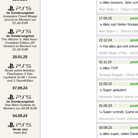
Alles bestens. Sehr sch
Alan Wake 2 - Deluxe Edit
Im Sonderangebot
Assassins Creed Mirage
17.04.25
posi
(uncut) im Moment nur
22,49 EUR
Alles top! Netter Konta
Alan Wake 2 - Deluxe Edit
Im Sonderangebot
The Witcher 3: Wild Hunt -
22.12.24
posi
Complete Edition (AT
Version) im Moment nur
Hat alles gut und unkomp
22,49 EUR
Stellar Blade (PS5) - 44,0
20.01.25
02.11.23
posi
Alles TOP
Reste sofort lieferbar:
PlayStation 5 Disc
Strange Brigade - DEAL (P
Laufwerk SLIM + Cover
und 2 Standfüßen
22.09.23
posi
07.09.24
Super gelaufen!
Nintendo Switch Sports (in
Im Sonderangebot
Star Wars Outlaws im
01.09.23
posi
Moment nur 49,99 EUR
Super schnell, Game ei
04.09.24
Assassins Creed: Odyssey
03.08.23
posi
Heute neu
Astro Bot
alles super, vielen Dank