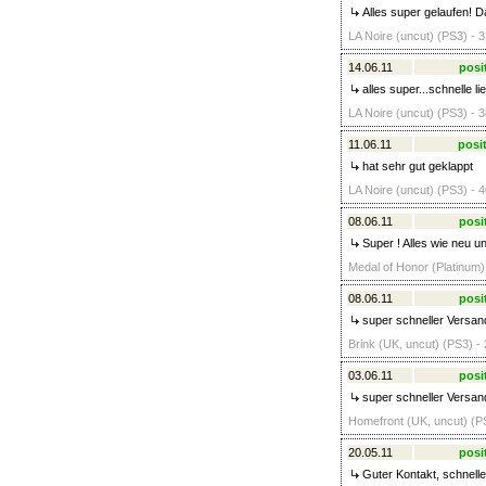
Alles super gelaufen! D
LA Noire (uncut) (PS3) - 3
14.06.11
posi
alles super...schnelle lie
LA Noire (uncut) (PS3) - 3
11.06.11
posit
hat sehr gut geklappt
LA Noire (uncut) (PS3) - 4
08.06.11
posi
Super ! Alles wie neu
Medal of Honor (Platinum)
08.06.11
posi
super schneller Versand
Brink (UK, uncut) (PS3) - 
03.06.11
posi
super schneller Versand,
Homefront (UK, uncut) (PS
20.05.11
posi
Guter Kontakt, schnell