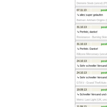
Demons Souls (uncut) (PS
07.11.13
posit
alles super gelaufen
Batman: Arkham Origins (D
31.10.13
posi
Perfekt, danke!
Resistance - Burning Skies
31.10.13
posi
Perfekt. Danke!
Killzone Mercenary (uncut)
24.10.13
posi
Sehr schneller Versand
24.10.13
posi
Sehr schneller Versand
GTA V - Grand Theft Auto 
19.09.13
posi
Schneller Versand und n
Metro: Last Light (UK, unc
11.09.13
posi