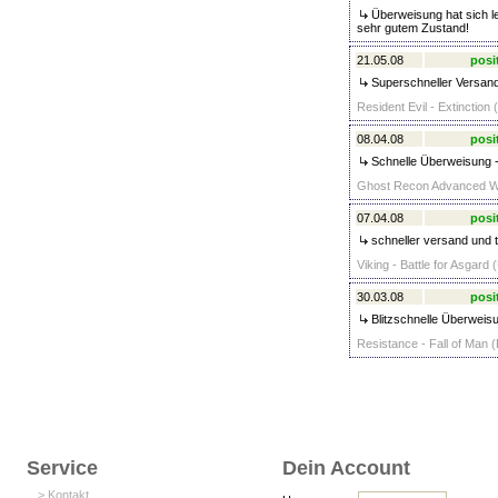
Überweisung hat sich le
sehr gutem Zustand!
21.05.08
posi
Superschneller Versand!
Resident Evil - Extinction
08.04.08
posi
Schnelle Überweisung 
Ghost Recon Advanced War
07.04.08
posi
schneller versand und t
Viking - Battle for Asgard
30.03.08
posi
Blitzschnelle Überweisun
Resistance - Fall of Man (
Service
Dein Account
> Kontakt