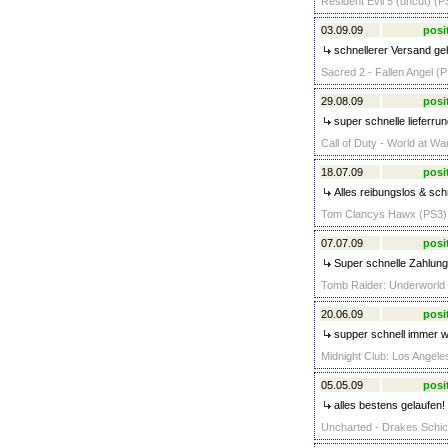
Resident Evil 5 (uncut) (P
03.09.09
posi
schnellerer Versand geh
Sacred 2 - Fallen Angel (P
29.08.09
posi
super schnelle lieferrun
Call of Duty - World at Wa
18.07.09
posi
Alles reibungslos & schn
Tom Clancys Hawx (PS3) 
07.07.09
posi
Super schnelle Zahlung. 
Tomb Raider: Underworld 
20.06.09
posi
supper schnell immer w
Midnight Club: Los Angele
05.05.09
posi
alles bestens gelaufen!
Uncharted - Drakes Schick