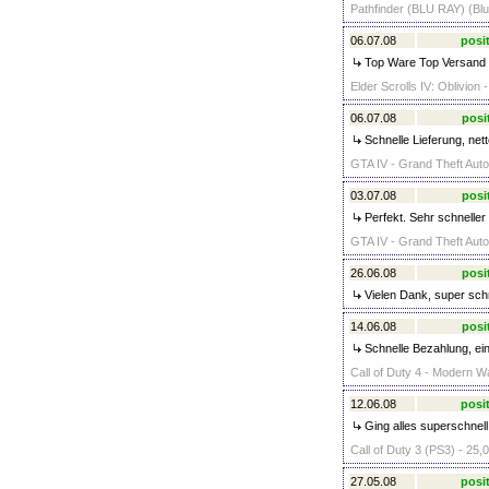
Pathfinder (BLU RAY) (Blu
06.07.08
posit
Top Ware Top Versand e
Elder Scrolls IV: Oblivion
06.07.08
posi
Schnelle Lieferung, nett
GTA IV - Grand Theft Auto
03.07.08
posi
Perfekt. Sehr schneller
GTA IV - Grand Theft Auto 
26.06.08
posi
Vielen Dank, super schne
14.06.08
posi
Schnelle Bezahlung, ein
Call of Duty 4 - Modern W
12.06.08
posit
Ging alles superschnell 
Call of Duty 3 (PS3) - 25,
27.05.08
posit