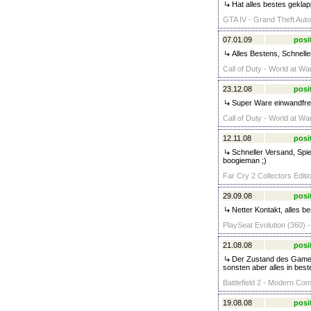
Hat alles bestes geklap
GTA IV - Grand Theft Auto 
07.01.09
posi
Alles Bestens, Schnell
Call of Duty - World at Wa
23.12.08
posi
Super Ware einwandfrei
Call of Duty - World at Wa
12.11.08
posi
Schneller Versand, Spiel
boogieman ;)
Far Cry 2 Collectors Editi
29.09.08
posi
Netter Kontakt, alles b
PlaySeat Evolution (360) 
21.08.08
posi
Der Zustand des Games 
sonsten aber alles in bes
Battlefield 2 - Modern Com
19.08.08
posi