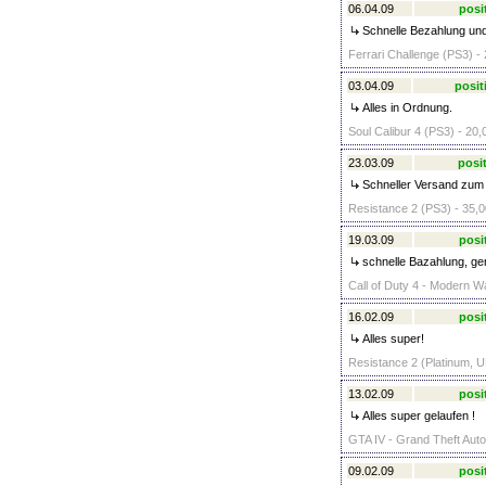
06.04.09
posi
Schnelle Bezahlung und
Ferrari Challenge (PS3) - 
03.04.09
posit
Alles in Ordnung.
Soul Calibur 4 (PS3) - 20,
23.03.09
posit
Schneller Versand zum
Resistance 2 (PS3) - 35,0
19.03.09
posi
schnelle Bazahlung, ge
Call of Duty 4 - Modern Wa
16.02.09
posi
Alles super!
Resistance 2 (Platinum, U
13.02.09
posi
Alles super gelaufen !
GTA IV - Grand Theft Auto
09.02.09
posi