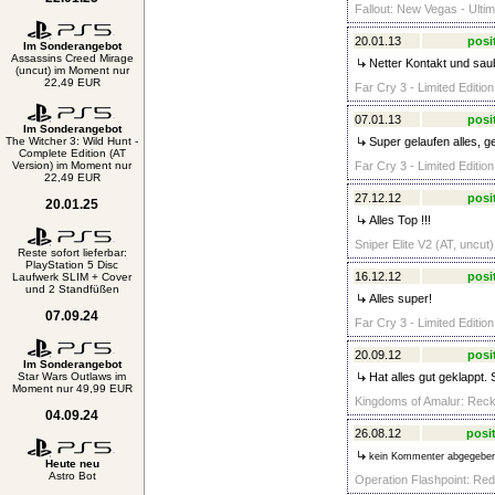
Fallout: New Vegas - Ultim
20.01.13
posi
Im Sonderangebot
Assassins Creed Mirage
Netter Kontakt und saub
(uncut) im Moment nur
22,49 EUR
Far Cry 3 - Limited Editio
07.01.13
posi
Im Sonderangebot
The Witcher 3: Wild Hunt -
Super gelaufen alles, g
Complete Edition (AT
Version) im Moment nur
Far Cry 3 - Limited Editio
22,49 EUR
27.12.12
posi
20.01.25
Alles Top !!!
Sniper Elite V2 (AT, uncut
Reste sofort lieferbar:
PlayStation 5 Disc
16.12.12
posi
Laufwerk SLIM + Cover
und 2 Standfüßen
Alles super!
07.09.24
Far Cry 3 - Limited Editio
20.09.12
posi
Im Sonderangebot
Star Wars Outlaws im
Hat alles gut geklappt. 
Moment nur 49,99 EUR
Kingdoms of Amalur: Recko
04.09.24
26.08.12
posit
kein Kommenter abgegebe
Heute neu
Astro Bot
Operation Flashpoint: Red