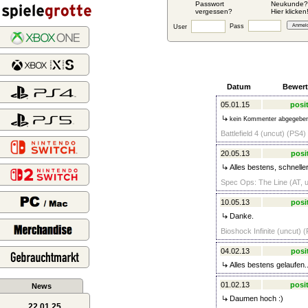
Passwort
Neukunde?
vergessen?
Hier klicken
Pass
User
Datum
Bewer
05.01.15
posit
kein Kommenter abgegebe
Battlefield 4 (uncut) (PS4)
20.05.13
posi
Alles bestens, schnelle
Spec Ops: The Line (AT, u
10.05.13
posi
Danke.
Bioshock Infinite (uncut) 
04.02.13
posi
Alles bestens gelaufen..
01.02.13
posit
News
Daumen hoch :)
22.01.25