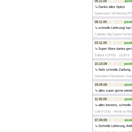
09.11.09
posi
Danke alles Spitze
Superstars V8 Racing (PS
08.11.09
posit
schnelle Lieferung! top
Cabelas Big Game Hunter 
03.11.09
posit
Super Ware danke gern
Fallout 3 (PS3) - 10,00 €
15.10.09
posit
Sehr schnelle Zahlung, 
Operation Flashpoint: Dra
29.09.09
posi
alles super gerne wiede
11.09.09
posi
alles bestens, schnelle
Call of Duty - World at Wa
07.09.09
posi
Schnelle Lieferung, Arti