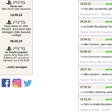
19.03.12
posi
Heute neu
Hat alles wunderbar gek
NBA 2K25 (alle Systeme)
Resident Evil 5 - offiziel
14.08.24
26.04.11
posit
Neue News im 18er
schnelle Bezahlung! Net
Bereich. Zum lesen bitte
einloggen (falls Ausweis
James Bond: Ein Quantum 
vorliegt)
19.04.11
posi
06.06.24
alles bestens, gern wie
02.08.10
posi
Im Sonderangebot
Saints Row (Day One
kein Kommenter abgegebe
Edition) (AT, uncut) im
Moment nur 9,99 EUR
God of War Collection (en
...mehr anzeigen
29.07.10
posi
Alles bestens. Jederzei
Panzer Tactics (DS) - 12,
07.05.10
posi
schnelle Lieferung, gute
31.03.10
posi
Sehr schnelle Bezahlung
Saboteur (PS3) - 27,00 €