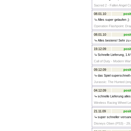
Sacred 2 - Fallen Angel Co
08.01.10
posit
Alles super gelaufen ;)
Operation Flashpoint: Dra
08.01.10
posi
Alles bestens! Sehr zu
19.12.09
posi
Schnelle Lieferung, 1 A 
Call of Duty - Modern War
09.12.09
posit
das Spiel superschnell 
Jurassic: The Hunted (eng
04.12.09
posi
schnelle Lieferung alles
Wireless Racing Wheel Le
21.11.09
posit
super schneller versand
Disneys Oben (PS3) - 29,