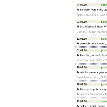
24.03.10
posit
Schneller Versand,Gute
Metal Gear Solid 4 - Das o
23.03.10
posi
Blitzlieferung!! Super W
Colin McRae Dirt Platinum
12.03.10
posi
ware wie beschrieben, 
01.02.10
posi
Alles Top, schnelle Lie
SAW: Das Spiel (PS3) - 3
28.01.10
posi
kein Kommenter abgegebe
Dead Space (uncut) (PS3)
18.01.10
posi
Alles prima gelaufen, g
Tekken 6 - Arcade Stick B
12.01.10
posit
einfach genial , danke