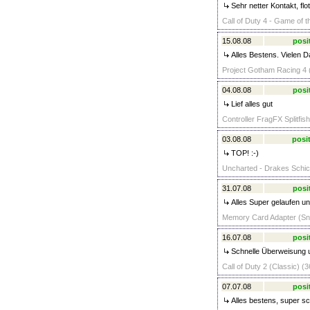
Sehr netter Kontakt, flo
Call of Duty 4 - Game of t
15.08.08
posi
Alles Bestens. Vielen D
Project Gotham Racing 4 (
04.08.08
posi
Lief alles gut
Controller FragFX Splitfis
03.08.08
posit
TOP! :-)
Uncharted - Drakes Schic
31.07.08
posi
Alles Super gelaufen un
Memory Card Adapter (Sna
16.07.08
posi
Schnelle Überweisung u
Call of Duty 2 (Classic) (3
07.07.08
posi
Alles bestens, super s