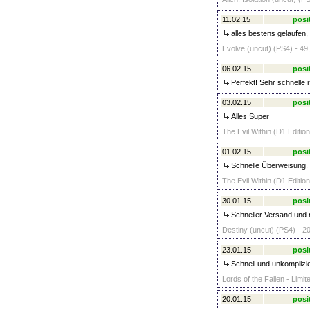
11.02.15
posi
alles bestens gelaufen,
Evolve (uncut) (PS4) - 49
06.02.15
posi
Perfekt! Sehr schnelle 
03.02.15
posi
Alles Super
The Evil Within (D1 Editio
01.02.15
posi
Schnelle Überweisung. 
The Evil Within (D1 Editio
30.01.15
posi
Schneller Versand und n
Destiny (uncut) (PS4) - 2
23.01.15
posi
Schnell und unkomplizie
Lords of the Fallen - Limit
20.01.15
posi