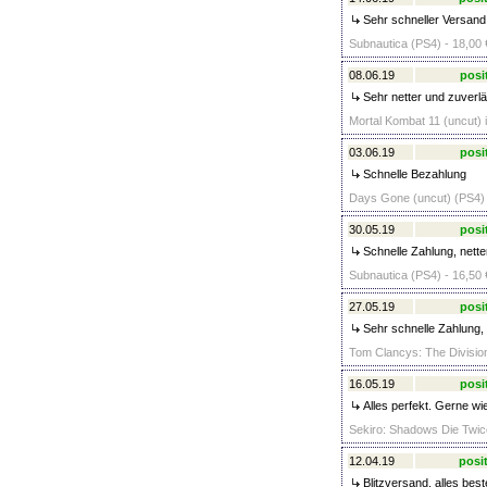
Sehr schneller Versand.
Subnautica (PS4) - 18,00 
08.06.19
posi
Sehr netter und zuverlä
Mortal Kombat 11 (uncut) 
03.06.19
posi
Schnelle Bezahlung
Days Gone (uncut) (PS4) 
30.05.19
posi
Schnelle Zahlung, netter
Subnautica (PS4) - 16,50 
27.05.19
posi
Sehr schnelle Zahlung, 
Tom Clancys: The Division
16.05.19
posi
Alles perfekt. Gerne wi
Sekiro: Shadows Die Twice
12.04.19
posit
Blitzversand, alles bes