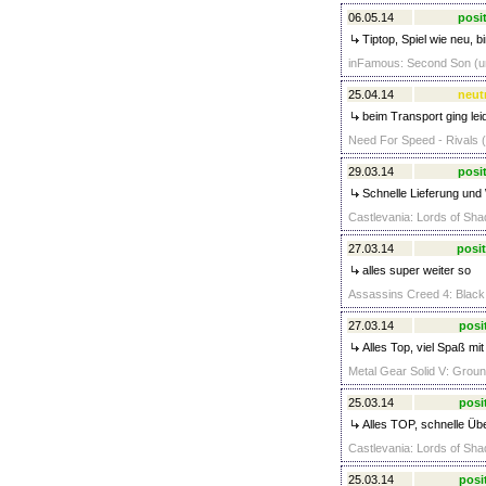
06.05.14
posit
Tiptop, Spiel wie neu, b
inFamous: Second Son (un
25.04.14
neutr
beim Transport ging lei
Need For Speed - Rivals (
29.03.14
posit
Schnelle Lieferung und
Castlevania: Lords of Sha
27.03.14
posit
alles super weiter so
Assassins Creed 4: Black 
27.03.14
posi
Alles Top, viel Spaß mit
Metal Gear Solid V: Groun
25.03.14
posi
Alles TOP, schnelle Übe
Castlevania: Lords of Sha
25.03.14
posi