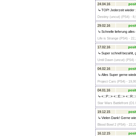
24.04.16
posi
TOP! Jederzeit wieder :
Destiny (uncut) (PS4) - 8,
29.02.16
posi
Schnelle lieferung alles
Life is Strange (PS4) - 22
17.02.16
posit
Super schnell bezahlt, 
Until Dawn (uncut) (PS4) 
04.02.16
posi
Alles Super gerne wied
Project Cars (PS4) - 19,9
04.01.16
posit
«:::P:::» «:::E:::» «:::R:::
Star Wars Battlefront (D1 
19.12.15
posi
Vielen Dank! Gerne wie
Blood Bowl 2 (PS4) - 22,2
16.12.15
posi