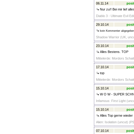
06.11.14
posi
Nur zu!! Bei mir lief al
Diablo 3 - Ultimate Evil Ed
29.10.14
posi
kein Kommenter abgegebe
Shadow Warrior (UK, uncu
23.10.14
posi
Alles Bestens. TOP
Mittelerde: Mordors Schat
17.10.14
posi
top
Mittelerde: Mordors Schat
15.10.14
posi
W O W - SUPER SCHNE
Infamous: First Light (unc
15.10.14
posi
Alles Top gerne wieder
Alien: Isolation (uncut) (P
07.10.14
posit