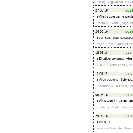
Divinity Original Sin: Enh
27.05.16
posit
Alles super,gerne wieder
Ratchet & Clank [Playstati
24.05.16
posit
kein Kommenter abgegebe
Project Cars (Game of the
18.05.16
posi
Blitzüberweisung!! Alles
GTA V - Grand Theft Auto 
11.05.16
posi
Alles bestens! Sofortbe
Uncharted 4 - A Thiefs En
08.05.16
posi
Alles wunderbar geklap
Ratchet & Clank [Playstati
24.04.16
posi
Alles top
Destiny - König der Beses