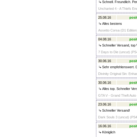
Schnell. Freundlich. Per
Uncharted 4 - A Thiefs En
25.08.16
posi
Alles bestens
Assetto Corsa (D1 Edition
04.08.16
posi
Schneller Versand, top 
7 Days to Die (uncut) (PS
30.06.16
posi
Sehr empfehlenswert. 
Divinity Original Sin: Enh
30.06.16
posi
Alles top. Schneller Ve
GTA V - Grand Theft Auto 
23.06.16
posi
Schneller Versand!
Dark Souls 3 (uncut) (PS4
16.06.16
posi
Königlich