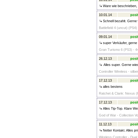
Ware wie beschrieben, 
10.01.14
posi
Schnell bezahlt. Gerne 
Battlefield 4 (uncut) (PS4)
09.01.14
posi
super Verkäufer, gerne
Gran Turismo 6 (PS3) - 4
26.12.13
posi
Alles super. Gerne wied
Controller Wireless - silbe
17.12.13
posi
alles bestens
Ratchet & Clank: Nexus (
17.12.13
posi
Alles Tip-Top. Klare We
God of War - Collection Vo
11.12.13
posi
Netter Kontakt. Alles pr
Wireless Controller - Dua