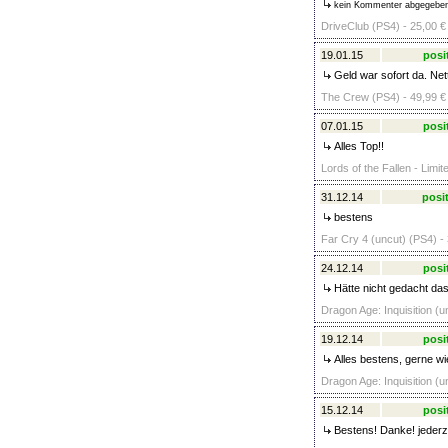
kein Kommenter abgegebe
DriveClub (PS4) - 25,00 €
19.01.15
posi
Geld war sofort da. Net
The Crew (PS4) - 49,99 €
07.01.15
posi
Alles Top!!
Lords of the Fallen - Limit
31.12.14
posit
bestens
Far Cry 4 (uncut) (PS4) -
24.12.14
posi
Hätte nicht gedacht das
Dragon Age: Inquisition (u
19.12.14
posi
Alles bestens, gerne wi
Dragon Age: Inquisition (u
15.12.14
posi
Bestens! Danke! jederz