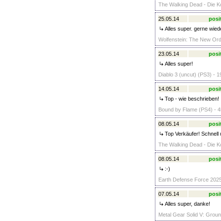
The Walking Dead - Die Ko
25.05.14
posi
Alles super. gerne wied
Wolfenstein: The New Ord
23.05.14
posi
Alles super!
Diablo 3 (uncut) (PS3) - 1
14.05.14
posi
Top - wie beschrieben!
Bound by Flame (PS4) - 4
08.05.14
posi
Top Verkäufer! Schnell 
The Walking Dead - Die Ko
08.05.14
posi
:-)
Earth Defense Force 2025
07.05.14
posi
Alles super, danke!
Metal Gear Solid V: Groun