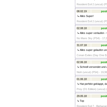
Resident Evil 2 (uncut) (P
08.02.19
posi
Alles Super!
Resident Evil 2 (uncut) (P
02.08.18
posi
Alles super verlaufen -
No Mans Sky (PS4) - 17,
31.07.18
posi
Alles super gelaufen un
Conan Exiles (Day One Edi
02.06.18
posit
Schnell versendet und a
Nioh (uncut) (PS4) - 19,9
01.06.18
posi
Hat perfekt geklappt, d
Prey (D1 Edition) (uncut) 
29.05.18
posit
Top
Resident Evil 7 - Biohazar