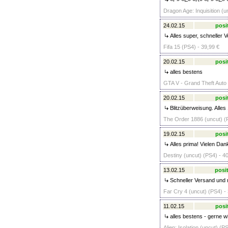
Dragon Age: Inquisition (u
24.02.15
posi
Alles super, schneller 
Fifa 15 (PS4) - 39,99 €
20.02.15
posi
alles bestens
GTA V - Grand Theft Auto 
20.02.15
posi
Blitzüberweisung. Alles 
The Order 1886 (uncut) (P
19.02.15
posi
Alles prima! Vielen Dan
Destiny (uncut) (PS4) - 4
13.02.15
posit
Schneller Versand und ne
Far Cry 4 (uncut) (PS4) -
11.02.15
posi
alles bestens - gerne wi
Alien: Isolation (uncut) (P