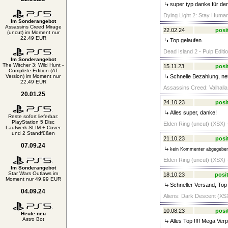
super typ danke für den
Dying Light 2: Stay Huma
Im Sonderangebot
Assassins Creed Mirage
22.02.24
posi
(uncut) im Moment nur
22,49 EUR
Top gelaufen.
Dead Island 2 - Pulp Editi
Im Sonderangebot
The Witcher 3: Wild Hunt -
15.11.23
posi
Complete Edition (AT
Version) im Moment nur
Schnelle Bezahlung, net
22,49 EUR
Assassins Creed: Valhalla
20.01.25
24.10.23
posi
Alles super, danke!
Reste sofort lieferbar:
PlayStation 5 Disc
Elden Ring (uncut) (XSX) 
Laufwerk SLIM + Cover
und 2 Standfüßen
21.10.23
posi
07.09.24
kein Kommenter abgegebe
Elden Ring (uncut) (XSX) 
Im Sonderangebot
Star Wars Outlaws im
18.10.23
posit
Moment nur 49,99 EUR
Schneller Versand, Top 
04.09.24
Aliens: Dark Descent (XSX
10.08.23
posi
Heute neu
Astro Bot
Alles Top !!!! Mega Verp