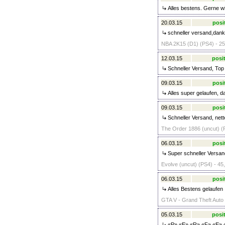
Alles bestens. Gerne w
20.03.15
posi
schneller versand,dan
NBA 2K15 (D1) (PS4) - 25
12.03.15
posit
Schneller Versand, Top 
09.03.15
posi
Alles super gelaufen, d
09.03.15
posi
Schneller Versand, nette
The Order 1886 (uncut) (P
06.03.15
posi
Super schneller Versand
Evolve (uncut) (PS4) - 45
06.03.15
posi
Alles Bestens gelaufen 
GTA V - Grand Theft Auto 
05.03.15
posit
«P» «E» «R» «F» «E» 