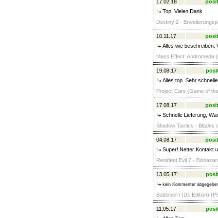
17.02.18
posit
Top! Vielen Dank
Destiny 2 - Erweiterungs
10.11.17
posit
Alles wie beschreiben. 
Mass Effect: Andromeda (
19.08.17
posi
Alles top. Sehr schnel
Project Cars (Game of the
17.08.17
posit
Schnelle Lieferung, War
Shadow Tactics - Blades o
04.08.17
posit
Super! Netter Kontakt u
Resident Evil 7 - Biohazar
13.05.17
posi
kein Kommenter abgegebe
Battleborn (D1 Edition) (P
11.05.17
posi