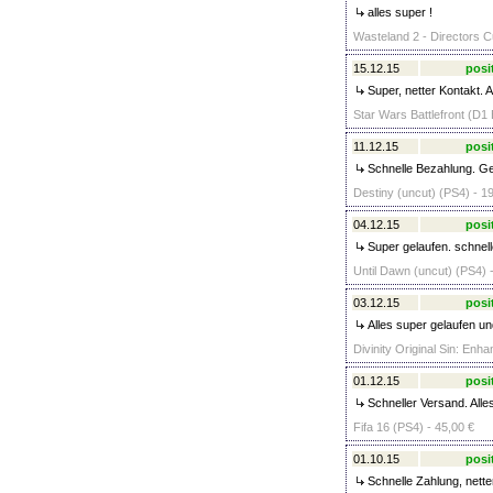
alles super !
Wasteland 2 - Directors C
15.12.15
posi
Super, netter Kontakt. A
Star Wars Battlefront (D1 
11.12.15
posi
Schnelle Bezahlung. Ge
Destiny (uncut) (PS4) - 1
04.12.15
posi
Super gelaufen. schnell
Until Dawn (uncut) (PS4) 
03.12.15
posi
Alles super gelaufen un
Divinity Original Sin: Enh
01.12.15
posi
Schneller Versand. Alle
Fifa 16 (PS4) - 45,00 €
01.10.15
posi
Schnelle Zahlung, nette