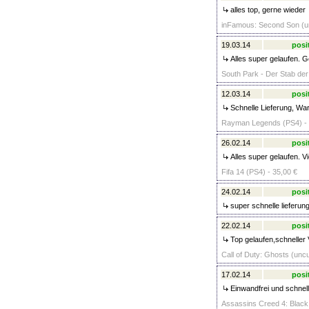
alles top, gerne wieder
inFamous: Second Son (un
19.03.14
posi
Alles super gelaufen. G
South Park - Der Stab der
12.03.14
posi
Schnelle Lieferung, War
Rayman Legends (PS4) - 
26.02.14
posi
Alles super gelaufen. V
Fifa 14 (PS4) - 35,00 €
24.02.14
posi
super schnelle lieferun
22.02.14
posi
Top gelaufen,schneller
Call of Duty: Ghosts (uncu
17.02.14
posi
Einwandfrei und schnell
Assassins Creed 4: Black 