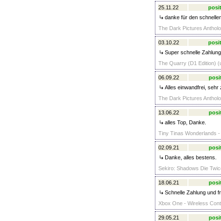
25.11.22
posit
danke für den schnellen
The Dark Pictures Anthol
03.10.22
posit
Super schnelle Zahlung 
The Quarry (D1 Edition) (
06.09.22
posi
Alles einwandfrei, sehr
The Dark Pictures Antholo
13.06.22
posi
alles Top, Danke.
Tiny Tinas Wonderlands - 
02.09.21
posi
Danke, alles bestens.
Sekiro: Shadows Die Twic
18.06.21
posi
Schnelle Zahlung und fr
Xbox One - Wireless Contro
29.05.21
posi