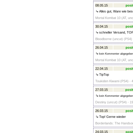
08.05.15
posi
Alles gut, Ware wie bes
Mortal Kombat 10 (AT, unc
30.04.15
posi
schneller Versand, TO
Bloodborne (uncut) (PS4) 
26.04.15
posi
kein Kommenter abgegebe
Mortal Kombat 10 (AT, unc
22.04.15
posi
TipTop
Toukiden Kiwami (PS4) - 
27.03.15
posit
kein Kommenter abgegebe
Destiny (uncut) (PS4) - 1
26.03.15
posi
Top! Gerne wieder
Borderlands: The Handsom
24.03.15
posi