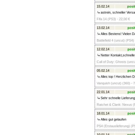
15.02.14
posit
astrein, schneller Vers
Fifa 14 (PS3) - 22,00 €
13.02.14
posi
Alles Bestens! Vielen D
Battlefield 4 (uncut) (PS4)
12.02.14
posi
Netter Kontakt,schnelle 
Call of Duty: Ghosts (uncu
05.02.14
posi
Alles top ! Herzlichen D
Vanquish (uncut) (360) - 7
22.01.14
posi
Sehr schnelle Lieferung
Ratchet & Clank: Nexus (
18.01.14
posi
Alles gut gelaufen
PS4 (Erstauslieferung) (P
10.01.14
posit