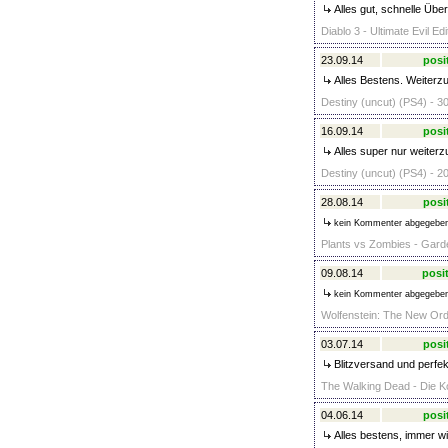
Alles gut, schnelle Übe
Diablo 3 - Ultimate Evil Ed
23.09.14
posi
Alles Bestens. Weiterz
Destiny (uncut) (PS4) - 3
16.09.14
posi
Alles super nur weiterz
Destiny (uncut) (PS4) - 2
28.08.14
posi
kein Kommenter abgegebe
Plants vs Zombies - Gard
09.08.14
posit
kein Kommenter abgegebe
Wolfenstein: The New Ord
03.07.14
posi
Blitzversand und perfek
The Walking Dead - Die Ko
04.06.14
posi
Alles bestens, immer wi