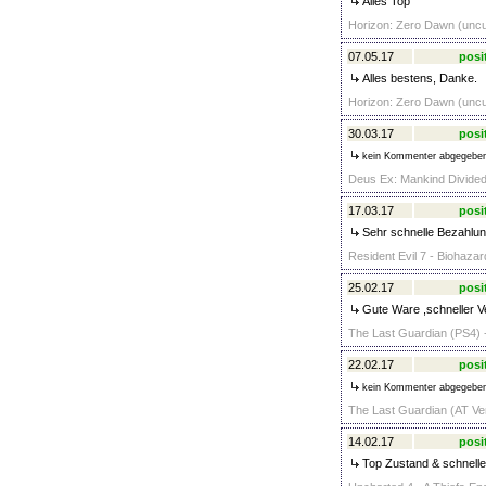
Alles Top
Horizon: Zero Dawn (uncut
07.05.17
posi
Alles bestens, Danke.
Horizon: Zero Dawn (uncut
30.03.17
posi
kein Kommenter abgegebe
Deus Ex: Mankind Divided 
17.03.17
posi
Sehr schnelle Bezahlung
Resident Evil 7 - Biohazar
25.02.17
posi
Gute Ware ,schneller V
The Last Guardian (PS4) 
22.02.17
posi
kein Kommenter abgegebe
The Last Guardian (AT Ver
14.02.17
posi
Top Zustand & schneller