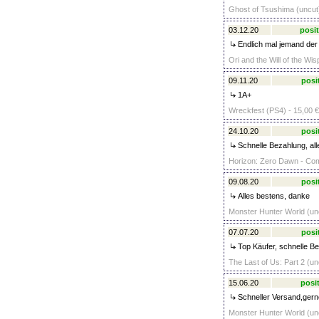
Ghost of Tsushima (uncut)
03.12.20
posit
Endlich mal jemand der w
Ori and the Will of the W
09.11.20
posi
1A+
Wreckfest (PS4) - 15,00 €
24.10.20
posi
Schnelle Bezahlung, all
Horizon: Zero Dawn - Compl
09.08.20
posi
Alles bestens, danke
Monster Hunter World (unc
07.07.20
posi
Top Käufer, schnelle Be
The Last of Us: Part 2 (un
15.06.20
posit
Schneller Versand,gern
Monster Hunter World (unc