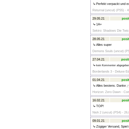
Perfekt verpackt und ex
Returnal (uncut) (PS5) - 4
29.05.21
posi
1A+
Sekiro: Shadows Die Twice
28.05.21
posi
Alles super
Demons Souls (uncut) (PS
27.04.21
posit
kein Kommenter abgegebe
Borderlands 3 - Deluxe Edi
01.04.21
posit
Alles bestens. Danke ;-
Horizon: Zero Dawn - Compl
16.02.21
posi
TOP!
Nioh 2 (uncut) (PS4) - 26,
09.01.21
posi
Zügiger Versand, Spiel 