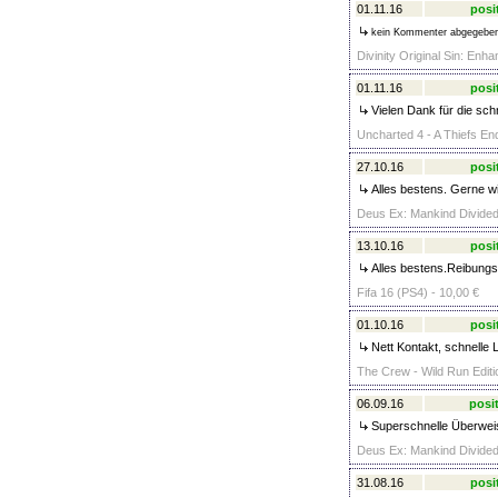
01.11.16
posi
kein Kommenter abgegebe
Divinity Original Sin: Enh
01.11.16
posi
Vielen Dank für die sch
Uncharted 4 - A Thiefs En
27.10.16
posi
Alles bestens. Gerne w
Deus Ex: Mankind Divided 
13.10.16
posi
Alles bestens.Reibungsl
Fifa 16 (PS4) - 10,00 €
01.10.16
posi
Nett Kontakt, schnelle L
The Crew - Wild Run Editi
06.09.16
posit
Superschnelle Überweisu
Deus Ex: Mankind Divided 
31.08.16
posi