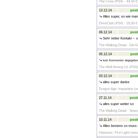
The Crew (PS4) - 44,44 €
13.12.14
posi
Alles super, so wie man
DriveClub (PS4) - 29,00 €
06.12.14
posi
Sehr netter Kontakt -- 
The Walking Dead - Die Ko
05.12.14
posi
kein Kommenter abgegebe
The Wolf Among Us (PS4) 
03.12.14
posi
alles super danke
Dragon Age: Inquisition (u
27.11.14
posit
alles super weiter so
The Walking Dead - Seaso
10.11.14
posit
Alles bestens so muss 
Infamous: First Light (unc