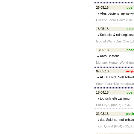
26.05.18
posi
Alles bestens, gerne wie
Horizon: Zero Dawn (uncut
18.05.18
posi
Schnelle & reibungslose
God of War - Day One Edit
13.05.18
posi
Alles Bestens!
Monster Hunter World (unc
07.05.18
nega
ACHTUNG! Sellt Artikel e
South Park: Die rektakulä
18.04.18
posi
top schnelle zahlung !
Far Cry 5 (uncut) (PS4) -
31.03.18
posit
das Spiel schnell erhalt
Titan Quest (PS4) - 25,00