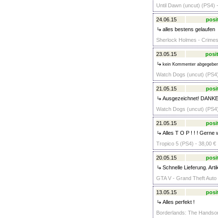
Until Dawn (uncut) (PS4) 
24.06.15
posi
alles bestens gelaufen
Sherlock Holmes - Crimes
23.05.15
posit
kein Kommenter abgegebe
Watch Dogs (uncut) (PS4)
21.05.15
posi
Ausgezeichnet! DANK
Watch Dogs (uncut) (PS4)
21.05.15
posi
Alles T O P ! ! ! Gerne 
Tropico 5 (PS4) - 38,00 €
20.05.15
posi
Schnelle Lieferung. Arti
GTA V - Grand Theft Auto 
13.05.15
posi
Alles perfekt !
Borderlands: The Handsom