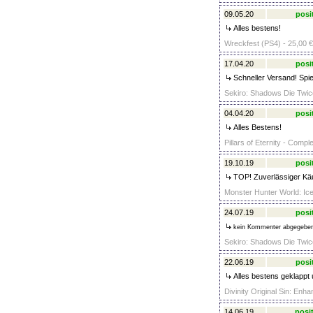
09.05.20
posi
Alles bestens!
Wreckfest (PS4) - 25,00 €
17.04.20
posi
Schneller Versand! Spiel
Sekiro: Shadows Die Twice
04.04.20
posi
Alles Bestens!
Pillars of Eternity - Compl
19.10.19
posi
TOP! Zuverlässiger Käu
Monster Hunter World: Ice
24.07.19
posi
kein Kommenter abgegebe
Sekiro: Shadows Die Twice
22.06.19
posi
Alles bestens geklappt 
Divinity Original Sin: Enh
14.06.19
posit