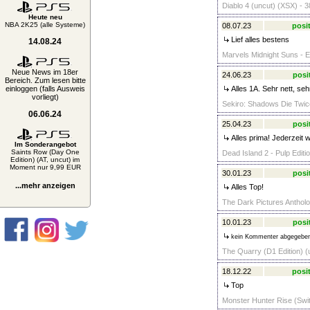
Diablo 4 (uncut) (XSX) - 3
Heute neu
NBA 2K25 (alle Systeme)
08.07.23
posit
Lief alles bestens
14.08.24
Marvels Midnight Suns - E
Neue News im 18er
24.06.23
posi
Bereich. Zum lesen bitte
einloggen (falls Ausweis
Alles 1A. Sehr nett, sehr
vorliegt)
Sekiro: Shadows Die Twic
06.06.24
25.04.23
posi
Alles prima! Jederzeit w
Im Sonderangebot
Saints Row (Day One
Dead Island 2 - Pulp Editi
Edition) (AT, uncut) im
Moment nur 9,99 EUR
30.01.23
posi
...mehr anzeigen
Alles Top!
The Dark Pictures Antholo
10.01.23
posi
kein Kommenter abgegebe
The Quarry (D1 Edition) (
18.12.22
posit
Top
Monster Hunter Rise (Swit