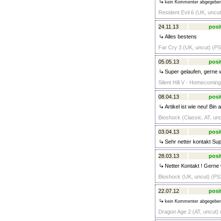
kein Kommenter abgegebe
Resident Evil 6 (UK, uncut
24.11.13
posi
Alles bestens
Far Cry 3 (UK, uncut) (PS
05.05.13
posi
Super gelaufen, gerne 
Silent Hill V - Homecoming
08.04.13
posi
Artikel ist wie neu! Bin
Bioshock (Classic, AT, unc
03.04.13
posi
Sehr netter kontakt Su
28.03.13
posi
Netter Kontakt ! Gerne 
Bioshock (UK, uncut) (PS3
22.07.12
posi
kein Kommenter abgegebe
Dragon Age 2 (AT, uncut) 