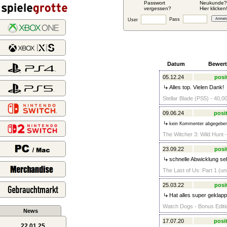
Passwort
Neukunde?
vergessen?
Hier klicken
Pass
User
Datum
Bewer
05.12.24
posi
Alles top. Vielen Dank!
Stellar Blade (PS5) - 40,0
09.06.24
posit
kein Kommenter abgegebe
The Witcher 3: Wild Hunt -
23.09.22
posi
schnelle Abwicklung se
The Last of Us: Part 1 (un
25.03.22
posi
Hat alles super geklapp
Watch Dogs - Bonus Editio
News
17.07.20
posit
22.01.25