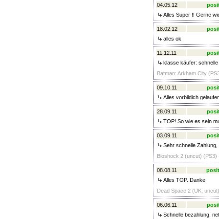
04.05.12
posi
Alles Super !! Gerne wi
18.02.12
posi
alles ok
11.12.11
posi
klasse käufer: schnell
Batman: Arkham City (PS3
09.10.11
posi
Alles vorbildich gelaufe
28.09.11
posi
TOP! So wie es sein mu
03.09.11
posi
Sehr schnelle Zahlung, 
Bioshock 2 (uncut) (PS3) 
08.08.11
posit
Alles TOP. Danke
Dead Space 2 (UK, uncut)
06.06.11
posi
Schnelle bezahlung, nett