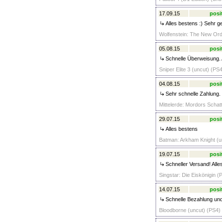
17.09.15
posi
Alles bestens :) Sehr ge
Wolfenstein: The New Ord
05.08.15
posi
Schnelle Überweisung. A
Sniper Elite 3 (uncut) (PS4
04.08.15
posi
Sehr schnelle Zahlung.
Mittelerde: Mordors Schat
29.07.15
posi
Alles bestens
Batman: Arkham Knight (un
19.07.15
posi
Schneller Versand! Alles
Singstar: Die Eiskönigin (
14.07.15
posi
Schnelle Bezahlung und 
Bloodborne (uncut) (PS4) 