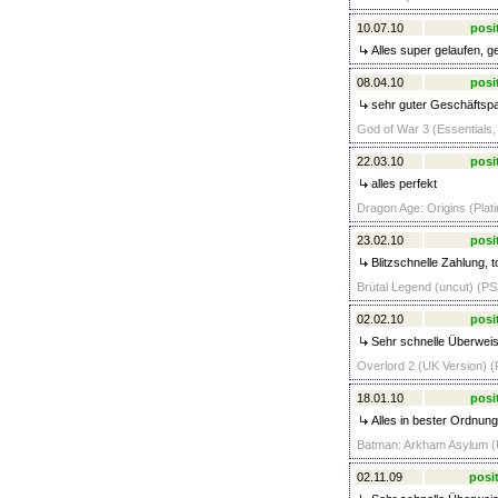
10.07.10
posi
Alles super gelaufen, ge
08.04.10
posi
sehr guter Geschäftspart
God of War 3 (Essentials,
22.03.10
posi
alles perfekt
Dragon Age: Origins (Plat
23.02.10
posi
Blitzschnelle Zahlung, 
Brütal Legend (uncut) (PS
02.02.10
posi
Sehr schnelle Überweis
Overlord 2 (UK Version) (
18.01.10
posi
Alles in bester Ordnung
Batman: Arkham Asylum (U
02.11.09
posit