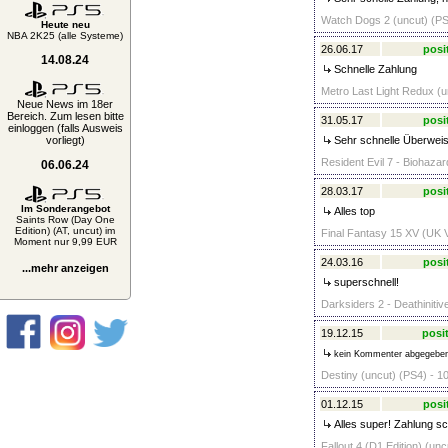
Watch Dogs 2 (uncut) (PS
Heute neu
NBA 2K25 (alle Systeme)
26.06.17
posi
14.08.24
Schnelle Zahlung
Metro Last Light Redux (u
Neue News im 18er
Bereich. Zum lesen bitte
31.05.17
posi
einloggen (falls Ausweis
vorliegt)
Sehr schnelle Überweis
Resident Evil 7 - Biohazar
06.06.24
28.03.17
posi
Im Sonderangebot
Alles top
Saints Row (Day One
Edition) (AT, uncut) im
Final Fantasy 15 XV (UK V
Moment nur 9,99 EUR
24.03.16
posi
...mehr anzeigen
superschnell!
Darksiders 2 - Deathinitiv
19.12.15
posit
kein Kommenter abgegebe
Destiny (uncut) (PS4) - 1
01.12.15
posi
Alles super! Zahlung s
Fallout 4 (D1 Edition) (unc