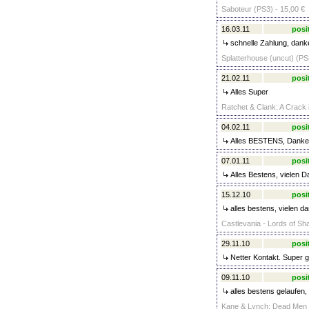
Saboteur (PS3) - 15,00 €
16.03.11
posi
schnelle Zahlung, dank
Splatterhouse (uncut) (PS
21.02.11
posi
Alles Super
Ratchet & Clank: A Crack 
04.02.11
posi
Alles BESTENS, Danke
07.01.11
posi
Alles Bestens, vielen D
15.12.10
posi
alles bestens, vielen d
Castlevania - Lords of Sh
29.11.10
posi
Netter Kontakt. Super ge
09.11.10
posi
alles bestens gelaufen,
Kane & Lynch: Dead Men (