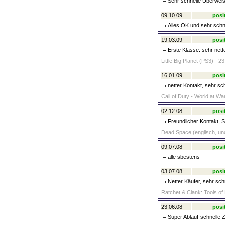
Sehr schnelle Überwei
09.10.09
posi
Alles OK und sehr schn
19.03.09
posi
Erste Klasse. sehr nett
Little Big Planet (PS3) - 2
16.01.09
posi
netter Kontakt, sehr sc
Call of Duty - World at Wa
02.12.08
posi
Freundlicher Kontakt, S
Dead Space (englisch, unc
09.07.08
posi
alle sbestens
03.07.08
posi
Netter Käufer, sehr sch
Ratchet & Clank: Tools of
23.06.08
posi
Super Ablauf-schnelle 