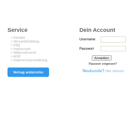
Service
Dein Account
> Kontakt
Username
> Versand/Zahlung
> FAQ
Passwort
> Impressum
> Widerrufsrecht
> AGB
> Datenschutzerklärung
Passwort vergessen?
Neukunde?
Hier klicken!
Vertrag widerrufen