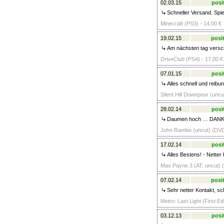
02.03.15
posi
Schneller Versand. Spie
Minecraft (PS3) - 14,00 €
19.02.15
posit
Am nächsten tag verschi
DriveClub (PS4) - 17,00 €
07.01.15
posi
Alles schnell und reibu
Silent Hill Downpour (uncu
28.02.14
posi
Daumen hoch … DANKE fü
John Rambo (uncut) (DVD)
17.02.14
posi
Alles Bestens! - Netter 
Max Payne 3 (AT, uncut) (
07.02.14
posit
Sehr netter Kontakt, sc
Metro: Last Light (First Ed
03.12.13
posi