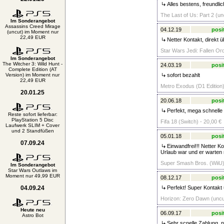
Alles bestens, freundlic
The Last of Us: Part 2 (un
Im Sonderangebot
Assassins Creed Mirage
04.12.19
posi
(uncut) im Moment nur
22,49 EUR
Netter Kontakt, direkt ü
Star Wars Jedi: Fallen Ord
Im Sonderangebot
The Witcher 3: Wild Hunt -
24.03.19
posi
Complete Edition (AT
Version) im Moment nur
sofort bezahlt
22,49 EUR
Metro Exodus (D1 Edition)
20.01.25
20.06.18
posi
Perfekt, mega schnelle 
Reste sofort lieferbar:
PlayStation 5 Disc
Fifa 18 (Switch) - 20,00 €
Laufwerk SLIM + Cover
und 2 Standfüßen
05.01.18
posi
07.09.24
Einwandfrei!!! Netter Ko
Urlaub war und er warten 
Super Smash Bros. (WiiU)
Im Sonderangebot
Star Wars Outlaws im
Moment nur 49,99 EUR
08.12.17
posi
04.09.24
Perfekt! Super Kontakt 
Horizon: Zero Dawn (uncut
Heute neu
06.09.17
posi
Astro Bot
Sehr scnelle Zahlung, n