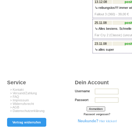
13.12.08
posi
reibungslos!!!! immer w
Fallout 3 (360) - 39,00 €
25.11.08
posi
Alles bestens. Schnelle 
Far Cry 2 (Classic) (uncut
23.11.08
posi
alles super
Service
Dein Account
> Kontakt
Username
> Versand/Zahlung
> FAQ
Passwort
> Impressum
> Widerrufsrecht
> AGB
> Datenschutzerklärung
Passwort vergessen?
Neukunde?
Hier klicken!
Vertrag widerrufen