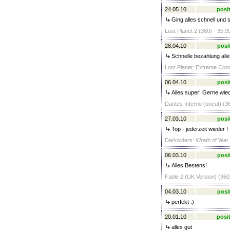
24.05.10
posit
Ging alles schnell und s
Lost Planet 2 (360) - 35,9
28.04.10
posi
Schnelle bezahlung all
Lost Planet: Extreme Condi
06.04.10
posi
Alles super! Gerne wied
Dantes Inferno (uncut) (36
27.03.10
posi
Top - jederzeit wieder !
Darksiders: Wrath of War 
06.03.10
posi
Alles Bestens!
Fable 2 (UK Version) (360
04.03.10
posi
perfekt :)
20.01.10
posit
alles gut