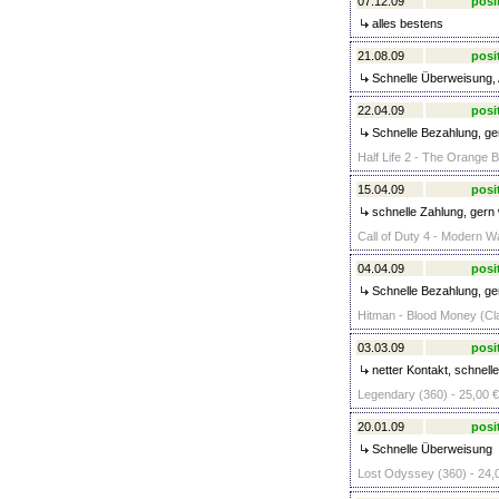
07.12.09
posi
alles bestens
21.08.09
posi
Schnelle Überweisung, 
22.04.09
posi
Schnelle Bezahlung, ge
Half Life 2 - The Orange B
15.04.09
posi
schnelle Zahlung, gern
Call of Duty 4 - Modern Wa
04.04.09
posi
Schnelle Bezahlung, ger
Hitman - Blood Money (Cla
03.03.09
posi
netter Kontakt, schnell
Legendary (360) - 25,00 €
20.01.09
posi
Schnelle Überweisung
Lost Odyssey (360) - 24,