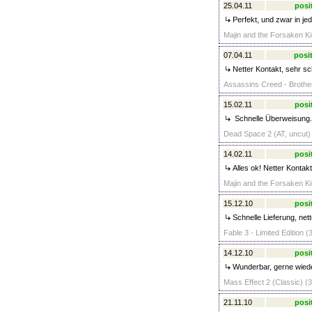
25.04.11
posi
Perfekt, und zwar in jed
Majin and the Forsaken K
07.04.11
posit
Netter Kontakt, sehr sch
Assassins Creed - Brother
15.02.11
posi
Schnelle Überweisung.
Dead Space 2 (AT, uncut) 
14.02.11
posi
Alles ok! Netter Kontakt
Majin and the Forsaken K
15.12.10
posi
Schnelle Lieferung, net
Fable 3 - Limited Edition (
14.12.10
posi
Wunderbar, gerne wied
Mass Effect 2 (Classic) (3
21.11.10
posi