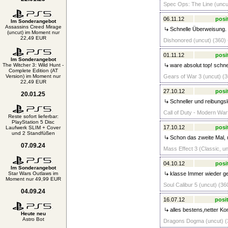
Spec Ops: The Line (uncut
06.11.12
posi
Im Sonderangebot
Assassins Creed Mirage
Schnelle Überweisung. 
(uncut) im Moment nur
22,49 EUR
Dishonored (uncut) (360) 
01.11.12
posi
Im Sonderangebot
The Witcher 3: Wild Hunt -
ware absolut top! schne
Complete Edition (AT
Version) im Moment nur
Gears of War 3 (uncut) (3
22,49 EUR
27.10.12
posi
20.01.25
Schneller und reibungsl
Call of Duty - Modern Warf
Reste sofort lieferbar:
PlayStation 5 Disc
17.10.12
posi
Laufwerk SLIM + Cover
und 2 Standfüßen
Schon das zweite Mal, 
07.09.24
Mass Effect 3 (Classic, un
04.10.12
posi
Im Sonderangebot
Star Wars Outlaws im
klasse Immer wieder g
Moment nur 49,99 EUR
Soul Calibur 5 (uncut) (36
04.09.24
16.07.12
posit
alles bestens,netter Ko
Heute neu
Astro Bot
Dragons Dogma (uncut) (3