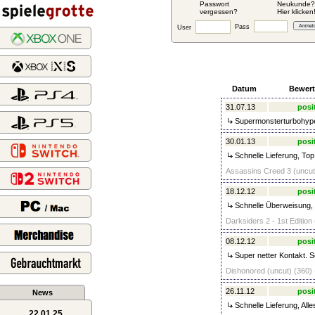
Passwort
Neukunde?
vergessen?
Hier klicken
Pass
User
Datum
Bewer
31.07.13
posi
Supermonsterturbohype
30.01.13
posi
Schnelle Lieferung, Top
Assassins Creed 3 (uncut)
18.12.12
posi
Schnelle Überweisung, n
Darksiders 2 - 1st Edition
08.12.12
posi
Super netter Kontakt. S
Dishonored (uncut) (360) 
26.11.12
posi
News
Schnelle Lieferung, Alle
22.01.25