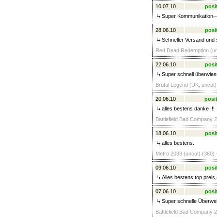
10.07.10
posi
Super Kommunikation--s
28.06.10
posi
Schneller Versand und s
Red Dead Redemption (unc
22.06.10
posi
Super schnell überwies
Brütal Legend (UK, uncut)
20.06.10
posit
alles bestens danke !!!
Battlefield Bad Company 2
18.06.10
posi
alles bestens.
Metro 2033 (uncut) (360) 
09.06.10
posi
Alles bestens,top preis,
07.06.10
posi
Super schnelle Überwei
Battlefield Bad Company 2