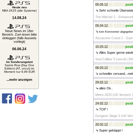
05.05.12
posi
Heute neu
Sehr schnelle Überweis
NBA 2K25 (alle Systeme)
The Witcher 2 - Enhanced 
14.08.24
05.04.12
posi
Neue News im 18er
kein Kommenter abgegebe
Bereich. Zum lesen bitte
einloggen (falls Ausweis
Assassins Creed 2 - Game 
vorliegt)
15.03.12
posit
06.06.24
Alles Super gerne wied
Soul Calibur 5 (uncut) (36
Im Sonderangebot
Saints Row (Day One
06.03.12
posit
Edition) (AT, uncut) im
Moment nur 9,99 EUR
schneller versand...nett
...mehr anzeigen
29.02.12
posi
alles Ok..
Metro 2033 (UK Version) (
24.02.12
posi
TOP !
Dungeon Siege 3 (UK Versi
20.02.12
posi
Super geklappt !