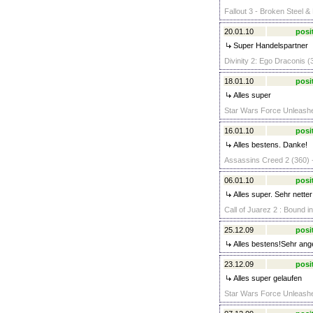
Fallout 3 - Broken Steel &
20.01.10
posi
Super Handelspartner
Divinity 2: Ego Draconis (
18.01.10
posi
Alles super
Star Wars Force Unleashed
16.01.10
posi
Alles bestens. Danke!
Assassins Creed 2 (360) 
06.01.10
posi
Alles super. Sehr netter
Call of Juarez 2 : Bound i
25.12.09
posi
Alles bestens!Sehr an
23.12.09
posi
Alles super gelaufen
Star Wars Force Unleashed