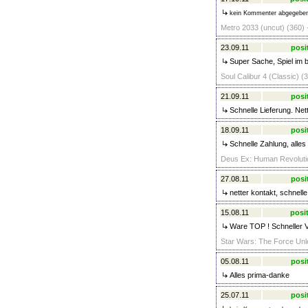
kein Kommenter abgegebe
Metro 2033 (uncut) (360) 
23.09.11
posi
Super Sache, Spiel im 
Soul Calibur 4 (Classic) (
21.09.11
posi
Schnelle Lieferung. Net
18.09.11
posi
Schnelle Zahlung, alles
Deus Ex: Human Revolutio
27.08.11
posi
netter kontakt, schnell
15.08.11
posit
Ware TOP ! Schneller 
Star Wars: The Force Unl
05.08.11
posi
Alles prima-danke
25.07.11
posi