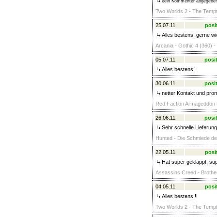
kein Kommenter abgegebe
Two Worlds 2 - The Tempta
25.07.11
posi
Alles bestens, gerne wi
Arcania - Gothic 4 (360) -
05.07.11
posit
Alles bestens!
30.06.11
posit
netter Kontakt und pro
Red Faction Armageddon (
26.06.11
posit
Sehr schnelle Lieferun
Hunted - Die Schmiede der
22.05.11
posi
Hat super geklappt, sup
Assassins Creed - Brother
04.05.11
posi
Alles bestens!!!
Two Worlds 2 - The Tempta