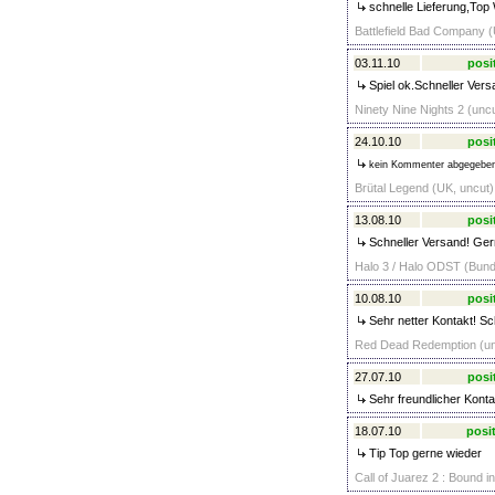
schnelle Lieferung,Top
Battlefield Bad Company (
03.11.10
posi
Spiel ok.Schneller Ver
Ninety Nine Nights 2 (uncu
24.10.10
posi
kein Kommenter abgegebe
Brütal Legend (UK, uncut)
13.08.10
posi
Schneller Versand! Ger
Halo 3 / Halo ODST (Bundl
10.08.10
posi
Sehr netter Kontakt! Sc
Red Dead Redemption (unc
27.07.10
posi
Sehr freundlicher Kontak
18.07.10
posit
Tip Top gerne wieder
Call of Juarez 2 : Bound i