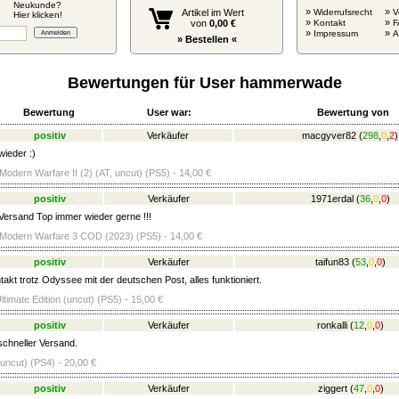
Neukunde?
»
»
Artikel im Wert
Widerrufsrecht
V
Hier klicken!
»
»
von
0,00 €
Kontakt
F
»
»
Impressum
» Bestellen «
Bewertungen für User hammerwade
Bewertung
User war:
Bewertung von
positiv
Verkäufer
macgyver82
(
298
,
0
,
2
)
wieder :)
 Modern Warfare II (2) (AT, uncut) (PS5) - 14,00 €
positiv
Verkäufer
1971erdal
(
36
,
0
,
0
)
Versand Top immer wieder gerne !!!
: Modern Warfare 3 COD (2023) (PS5) - 14,00 €
positiv
Verkäufer
taifun83
(
53
,
0
,
0
)
akt trotz Odyssee mit der deutschen Post, alles funktioniert.
ltimate Edition (uncut) (PS5) - 15,00 €
positiv
Verkäufer
ronkalli
(
12
,
0
,
0
)
schneller Versand.
ncut) (PS4) - 20,00 €
positiv
Verkäufer
ziggert
(
47
,
0
,
0
)