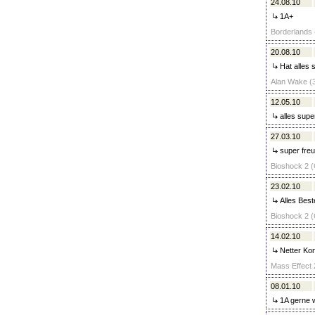
24.08.10
1A+
Borderlands 
20.08.10
Hat alles s
Alan Wake (3
12.05.10
alles supe
27.03.10
super freu
Bioshock 2 (C
23.02.10
Alles Best
Bioshock 2 (C
14.02.10
Netter Kon
Mass Effect 2
08.01.10
1A gerne 