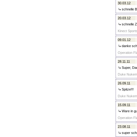
30.03.12
schnelle B
20.03.12
schnelle Z
Kinect Sports
09.01.12
danke sch
Operation Fl
28.11.11
Super, Da
Duke Nukem F
26.09.11
Spitze!!!
Duke Nukem F
15.09.11
Ware in gu
Operation Fl
23.08.11
super schn