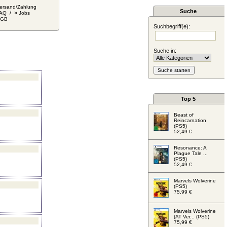
ersand/Zahlung
Suche
/ »
AQ
Jobs
AGB
Suchbegriff(e):
Suche in:
Top 5
Beast of
Reincarnation
(PS5)
52,49 €
Resonance: A
Plague Tale ...
(PS5)
52,49 €
Marvels Wolverine
(PS5)
75,99 €
Marvels Wolverine
(AT Ver... (PS5)
75,99 €