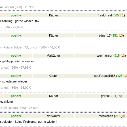
AT, uncut) (360) - 29,99 €
positiv
Käufer
freak4real
(
305
,
1
,
1
)
ezahlung...gerne wieder...thx!
) (360) - 29,99 €
positiv
Käufer
tidus_17
(
151
,
1
,
3
)
- Future Soldier (AT, uncut) (360) - 46,00 €
positiv
Verkäufer
alexmercer
(
215
,
4
,
3
)
r geklappt. Gerne wieder
 uncut) (360) - 17,99 €
positiv
Käufer
soulforged1985
(
125
,
0
,
ns. jederzeit wieder
 uncut) (360) - 16,00 €
positiv
Käufer
gerri81
(
24
,
0
,
0
)
ezahlung !!
V2 (AT, uncut) (360) - 35,00 €
positiv
Verkäufer
medicrash
(
21
,
0
,
0
)
a gelaufen, keine Probleme, gerne wieder!