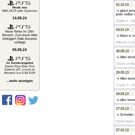
01.10.14
Heute neu
gleich jem
NBA 2K25 (alle Systeme)
jeder selber 
14.08.24
Diablo 3 - Ul
03.01.14
Neue News im 18er
Bereich. Zum lesen bitte
Ware in 1A
einloggen (falls Ausweis
vorliegt)
Killzone 3 (u
06.06.24
30.08.13
Alles best
Im Sonderangebot
Gears of War
Saints Row (Day One
Edition) (AT, uncut) im
29.05.13
Moment nur 9,99 EUR
Alles best
...mehr anzeigen
Crysis 3 - Hu
29.04.13
alles beste
27.03.13
Schneller 
Dead Space 3 
07.02.13