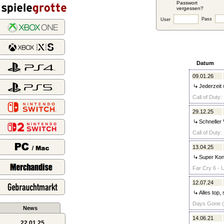
Passwort
vergessen?
Pass
User
Datum
09.01.26
Jederzeit 
Call of Duty:
29.12.25
Schneller 
Call of Duty
13.04.25
Super Kont
Far Cry 6 - U
12.07.24
Alles top, 
Days Gone (u
News
14.06.21
22.01.25