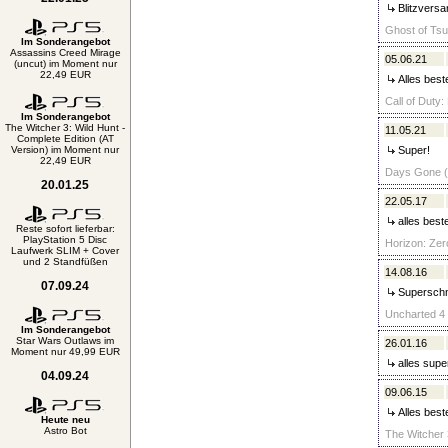
Blitzversa
Ghost of Tsu
Im Sonderangebot
Assassins Creed Mirage
05.06.21
(uncut) im Moment nur
22,49 EUR
Alles best
Call of Duty:
Im Sonderangebot
The Witcher 3: Wild Hunt -
11.05.21
Complete Edition (AT
Version) im Moment nur
Super!
22,49 EUR
Days Gone (u
20.01.25
22.05.17
alles best
Reste sofort lieferbar:
PlayStation 5 Disc
Horizon: Zer
Laufwerk SLIM + Cover
und 2 Standfüßen
14.08.16
07.09.24
Superschne
Uncharted 4 
Im Sonderangebot
Star Wars Outlaws im
26.01.16
Moment nur 49,99 EUR
alles supe
04.09.24
09.06.15
Alles best
Heute neu
Astro Bot
The Witcher 3