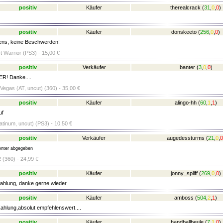
positiv
Käufer
therealcrack
(
31
,
0
,
0
)
positiv
Käufer
donskeeto
(
256
,
0
,
0
)
ens, keine Beschwerden!
t Warrior (PS3) - 15,00 €
positiv
Verkäufer
banter
(
3
,
0
,
0
)
R! Danke....
Vegas (AT, uncut) (360) - 35,00 €
positiv
Käufer
alingo-hh
(
60
,
1
,
1
)
uf
latinum, uncut) (PS3) - 10,50 €
positiv
Verkäufer
augedessturms
(
21
,
0
,
0
nter abgegeben
 (360) - 24,99 €
positiv
Käufer
jonny_spliff
(
269
,
0
,
0
)
ahlung, danke gerne wieder
positiv
Käufer
amboss
(
504
,
2
,
1
)
ahlung,absolut empfehlenswert....
positiv
Käufer
handballbeule
(
7
,
1
,
0
)