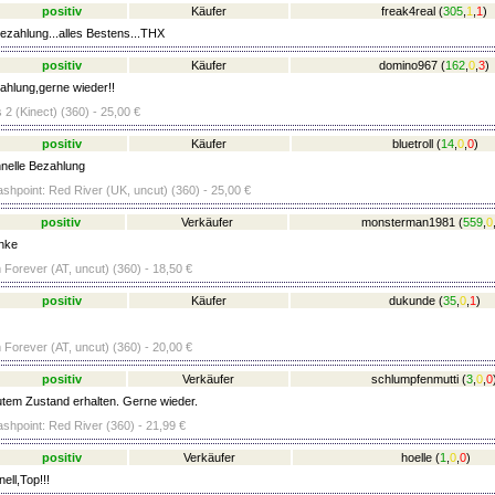
positiv
Käufer
freak4real
(
305
,
1
,
1
)
ezahlung...alles Bestens...THX
positiv
Käufer
domino967
(
162
,
0
,
3
)
ahlung,gerne wieder!!
 2 (Kinect) (360) - 25,00 €
positiv
Käufer
bluetroll
(
14
,
0
,
0
)
nelle Bezahlung
ashpoint: Red River (UK, uncut) (360) - 25,00 €
positiv
Verkäufer
monsterman1981
(
559
,
0
nke
orever (AT, uncut) (360) - 18,50 €
positiv
Käufer
dukunde
(
35
,
0
,
1
)
orever (AT, uncut) (360) - 20,00 €
positiv
Verkäufer
schlumpfenmutti
(
3
,
0
,
0
tem Zustand erhalten. Gerne wieder.
ashpoint: Red River (360) - 21,99 €
positiv
Verkäufer
hoelle
(
1
,
0
,
0
)
ell,Top!!!