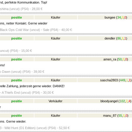
nd, perfekte Kommunikation. Top!
shima (uncut) (PS4) - 28,00 €
positiv
Käufer
bungee
(
34
,
0
,
0
)
ens, netter Kontakt. Gerne wieder
 Black Ops Cold War (uncut) - Sale (PS4) - 40,00 €
positiv
Käufer
dendler
(
86
,
1
,
1
)
ncut) (PS4) - 15,00 €
positiv
Käufer
amen_ra
(
50
,
0
,
0
)
ens!
o Dawn (uncut) (PS4) - 39,00 €
positiv
Käufer
sascha2803
(
449
,
1
,
1
)
lle Zahlung, jederzeit gerne wieder. DANKE!
- A Thiefs End (uncut) (PS4) - 30,00 €
positiv
Verkäufer
bloodyangel
(
102
,
2
,
4
)
r
positiv
Käufer
manu_87
(
55
,
1
,
0
)
ens. Gerne wieder.
 - Wild Hunt (D1 Edition) (uncut) (PS4) - 52,50 €