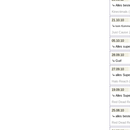
Alles best
Kinectimals (
21.10.10
kein Komme
Just Cause 2
05.10.10
Alles supe
28.09.10
Gut!
27.09.10
alles Supe
Halo Reach (
19.09.10
Alles Supe
Red Dead Red
25.08.10
alles best
Red Dead Red