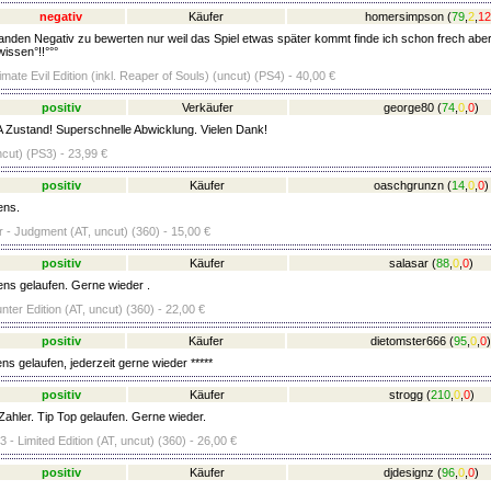
negativ
Käufer
homersimpson
(
79
,
2
,
12
anden Negativ zu bewerten nur weil das Spiel etwas später kommt finde ich schon frech abe
wissen°!!°°°
timate Evil Edition (inkl. Reaper of Souls) (uncut) (PS4) - 40,00 €
positiv
Verkäufer
george80
(
74
,
0
,
0
)
 Zustand! Superschnelle Abwicklung. Vielen Dank!
ncut) (PS3) - 23,99 €
positiv
Käufer
oaschgrunzn
(
14
,
0
,
0
)
ens.
 - Judgment (AT, uncut) (360) - 15,00 €
positiv
Käufer
salasar
(
88
,
0
,
0
)
ens gelaufen. Gerne wieder .
nter Edition (AT, uncut) (360) - 22,00 €
positiv
Käufer
dietomster666
(
95
,
0
,
0
)
ns gelaufen, jederzeit gerne wieder *****
positiv
Käufer
strogg
(
210
,
0
,
0
)
Zahler. Tip Top gelaufen. Gerne wieder.
- Limited Edition (AT, uncut) (360) - 26,00 €
positiv
Käufer
djdesignz
(
96
,
0
,
0
)