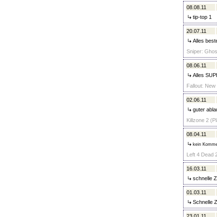
08.08.11
tip-top 1
20.07.11
Alles best
Sniper: Ghos
08.06.11
Alles SUPE
Fallout: New 
02.06.11
guter abla
Killzone 2 (P
08.04.11
kein Komme
Left 4 Dead 2
16.03.11
schnelle Z
01.03.11
Schnelle Z
23.01.11