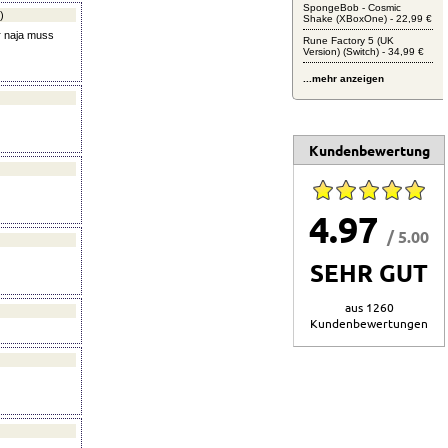
SpongeBob - Cosmic
)
Shake (XBoxOne) - 22,99 €
r naja muss
Rune Factory 5 (UK
Version) (Switch) - 34,99 €
...mehr anzeigen
Kundenbewertung
4.97
/ 5.00
SEHR GUT
aus 1260
Kundenbewertungen