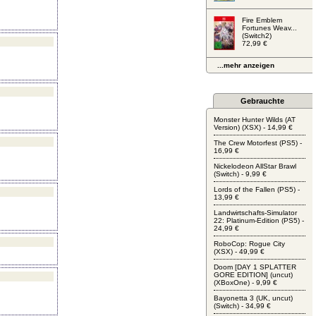
Fire Emblem
Fortunes Weav...
(Switch2)
72,99 €
...mehr anzeigen
Gebrauchte
Monster Hunter Wilds (AT
Version) (XSX) - 14,99 €
The Crew Motorfest (PS5) -
16,99 €
Nickelodeon AllStar Brawl
(Switch) - 9,99 €
Lords of the Fallen (PS5) -
13,99 €
Landwirtschafts-Simulator
22: Platinum-Edition (PS5) -
24,99 €
RoboCop: Rogue City
(XSX) - 49,99 €
Doom [DAY 1 SPLATTER
GORE EDITION] (uncut)
(XBoxOne) - 9,99 €
Bayonetta 3 (UK, uncut)
(Switch) - 34,99 €