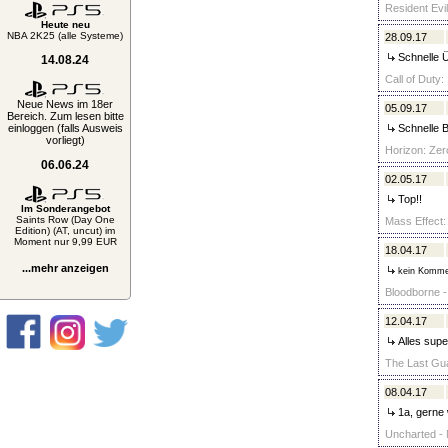
Resident Evi
Heute neu
NBA 2K25 (alle Systeme)
28.09.17
Schnelle Ü
14.08.24
Call of Duty:
Neue News im 18er
05.09.17
Bereich. Zum lesen bitte
einloggen (falls Ausweis
Schnelle B
vorliegt)
Horizon: Zer
06.06.24
02.05.17
Top!!
Im Sonderangebot
Saints Row (Day One
Mass Effect:
Edition) (AT, uncut) im
Moment nur 9,99 EUR
18.04.17
...mehr anzeigen
kein Komme
Bloodborne -
12.04.17
Alles supe
The Last Gua
08.04.17
1a, gerne 
Uncharted - 