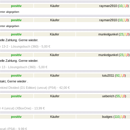
positiv
Käufer
rayman2910
(
10
,
1
,
0
)
nter abgegeben
positiv
Käufer
rayman2910
(
10
,
1
,
0
)
nter abgegeben
positiv
Käufer
munkelgunkel
(
23
,
0
,
0
)
lle Zahlung. Gerne wieder.
y 13-2 - Lösungsbuch (360) - 5,00 €
positiv
Käufer
munkelgunkel
(
23
,
0
,
0
)
lle Zahlung. Gerne wieder.
y 13 - Lösungsbuch (360) - 5,00 €
positiv
Käufer
tutu2011
(
92
,
1
,
0
)
akt, Gerne wieder .
kind Divided (D1 Edition) (uncut) (PS4) - 42,00 €
positiv
Käufer
ueberich
(
55
,
0
,
0
)
 4 (uncut) (XBoxOne) - 13,99 €
positiv
Käufer
budges
(
110
,
0
,
0
)
cut) (PS4) - 9,99 €