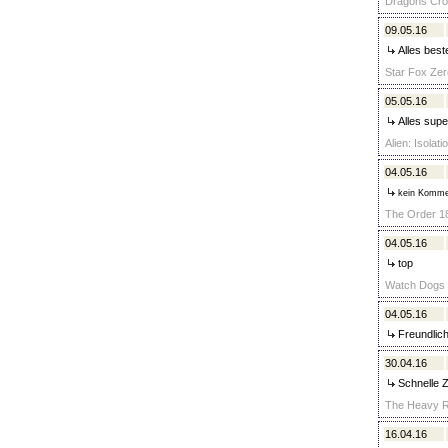
Dragons Crow
09.05.16
Alles best
Star Fox Zer
05.05.16
Alles supe
Alien: Isolat
04.05.16
kein Komme
The Order 18
04.05.16
top
Watch Dogs -
04.05.16
Freundlich
30.04.16
Schnelle 
The Heavy Ra
16.04.16