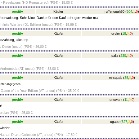
l - Revelations (HD Remastered) (PS4) - 15,00 €
positiv
Käufer
ruffenough80
(
204
,
1
,
0
)
berweisung. Sehr Nice. Danke für den Kauf sehr gern wieder mal.
 Infinite Warfare (D1 Edition) (uncut) (PS4) - 15,99 €
positiv
Käufer
cryler
(
18
,
0
,
0
)
ezahlung, alles top.
o Dawn (uncut) (PS4) - 36,00 €
positiv
Käufer
salla
(
230
,
0
,
0
)
 Andromeda (AT, uncut) (PS4) - 33,00 €
positiv
Käufer
mrsquab
(
38
,
0
,
0
)
nter abgegeben
 Game of the Year Edition (AT, uncut) (PS4) - 35,00 €
positiv
Käufer
snowant
(
11
,
0
,
0
)
r!
rdian (PS4) - 25,00 €
positiv
Käufer
ugabe
(
627
,
2
,
0
)
wieder!
Nathan Drake Collection (AT, uncut) (PS4) - 17,50 €