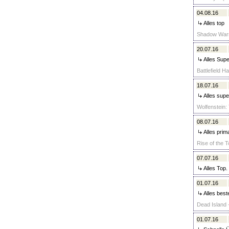
04.08.16
Alles top
Shadow Warri
20.07.16
Alles Supe
Battlefield H
18.07.16
Alles supe
Wolfenstein:
08.07.16
Alles prim
Rise of the 
07.07.16
Alles Top.
01.07.16
Alles best
Dead Island -
01.07.16