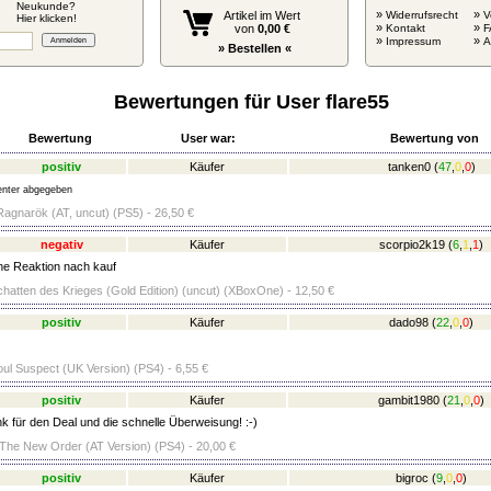
Neukunde?
»
»
Artikel im Wert
Widerrufsrecht
V
Hier klicken!
»
»
von
0,00 €
Kontakt
F
»
»
Impressum
» Bestellen «
Bewertungen für User flare55
Bewertung
User war:
Bewertung von
positiv
Käufer
tanken0
(
47
,
0
,
0
)
nter abgegeben
agnarök (AT, uncut) (PS5) - 26,50 €
negativ
Käufer
scorpio2k19
(
6
,
1
,
1
)
ne Reaktion nach kauf
Schatten des Krieges (Gold Edition) (uncut) (XBoxOne) - 12,50 €
positiv
Käufer
dado98
(
22
,
0
,
0
)
ul Suspect (UK Version) (PS4) - 6,55 €
positiv
Käufer
gambit1980
(
21
,
0
,
0
)
k für den Deal und die schnelle Überweisung! :-)
 The New Order (AT Version) (PS4) - 20,00 €
positiv
Käufer
bigroc
(
9
,
0
,
0
)