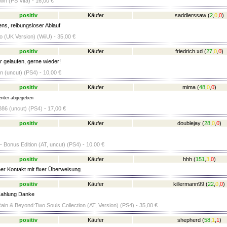
n (PS Vita) - 16,00 €
positiv
Käufer
saddlerssaw
(
2
,
0
,
0
)
ens, reibungsloser Ablauf
o (UK Version) (WiiU) - 35,00 €
positiv
Käufer
friedrich.xd
(
27
,
0
,
0
)
r gelaufen, gerne wieder!
ion (uncut) (PS4) - 10,00 €
positiv
Käufer
mima
(
48
,
0
,
0
)
nter abgegeben
86 (uncut) (PS4) - 17,00 €
positiv
Käufer
doublejay
(
28
,
0
,
0
)
 Bonus Edition (AT, uncut) (PS4) - 10,00 €
positiv
Käufer
hhh
(
151
,
3
,
0
)
er Kontakt mit fixer Überweisung.
positiv
Käufer
killermann99
(
22
,
0
,
0
)
Zahlung Danke
in & Beyond:Two Souls Collection (AT, Version) (PS4) - 35,00 €
positiv
Käufer
shepherd
(
58
,
1
,
1
)