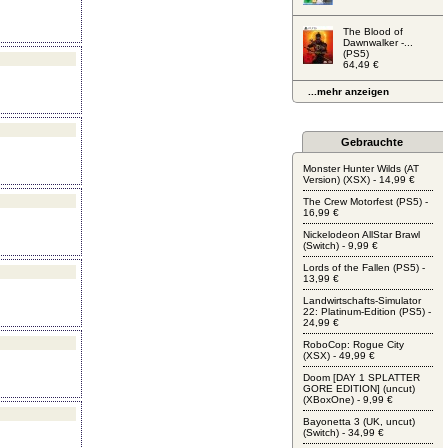
The Blood of
Dawnwalker -...
(PS5)
64,49 €
...mehr anzeigen
Gebrauchte
Monster Hunter Wilds (AT
Version) (XSX) - 14,99 €
The Crew Motorfest (PS5) -
16,99 €
Nickelodeon AllStar Brawl
(Switch) - 9,99 €
Lords of the Fallen (PS5) -
13,99 €
Landwirtschafts-Simulator
22: Platinum-Edition (PS5) -
24,99 €
RoboCop: Rogue City
(XSX) - 49,99 €
Doom [DAY 1 SPLATTER
GORE EDITION] (uncut)
(XBoxOne) - 9,99 €
Bayonetta 3 (UK, uncut)
(Switch) - 34,99 €