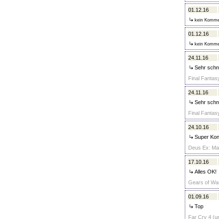
01.12.16
kein Komme
01.12.16
kein Komme
24.11.16
Sehr schne
Final Fantas
24.11.16
Sehr schne
Final Fantas
24.10.16
Super Kont
Deus Ex: Man
17.10.16
Alles OK!
Gears of War
01.09.16
Top
Far Cry 4 (un