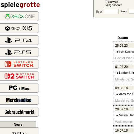
Passwort
vergessen?
Pass
User
Datum
28.09.23
kein Komme
God of War R
01.02.20
Leider kei
Mittelerde: 
09.08.18
Alles top !
Murdered: So
20.07.18
Vielen Dan
Wolfenstein:
News
16.07.18
22.01.25