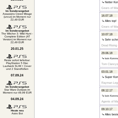
Netter Kon
Gears of War
Im Sonderangebot
Assassins Creed Mirage
16.07.18
(uncut) im Moment nur
22,49 EUR
Alles top!
Gears of War
Im Sonderangebot
The Witcher 3: Wild Hunt -
10.07.18
Complete Edition (AT
Version) im Moment nur
Sehr schne
22,49 EUR
Dead Rising 
20.01.25
29.06.18
kein Komme
Reste sofort lieferbar:
PlayStation 5 Disc
Tom Clancys:
Laufwerk SLIM + Cover
und 2 Standfüßen
03.01.18
07.09.24
Super Kont
Rayman Legen
Im Sonderangebot
Star Wars Outlaws im
08.12.17
Moment nur 49,99 EUR
kein Komme
04.09.24
Agents of Ma
09.10.17
Heute neu
Astro Bot
Alles best