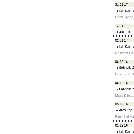
31.01.17
kein Komme
Dead Space (
13.01.17
alles ok
02.01.17
kein Komme
Resident Evi
06.12.16
Schnelle Z
Enslaved (UK
06.12.16
Schnelle Z
Mass Effect 2
05.12.16
Alles Top,
Battlefield H
01.12.16
kein Komme