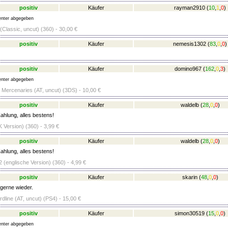
positiv
Käufer
rayman2910
(
10
,
1
,
0
)
nter abgegeben
Classic, uncut) (360) - 30,00 €
positiv
Käufer
nemesis1302
(
83
,
0
,
0
)
positiv
Käufer
domino967
(
162
,
0
,
3
)
nter abgegeben
l Mercenaries (AT, uncut) (3DS) - 10,00 €
positiv
Käufer
waldelb
(
28
,
0
,
0
)
ahlung, alles bestens!
 Version) (360) - 3,99 €
positiv
Käufer
waldelb
(
28
,
0
,
0
)
ahlung, alles bestens!
 (englische Version) (360) - 4,99 €
positiv
Käufer
skarin
(
48
,
0
,
0
)
 gerne wieder.
ardline (AT, uncut) (PS4) - 15,00 €
positiv
Käufer
simon30519
(
15
,
0
,
0
)
nter abgegeben