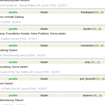
berweisung.Alles bestens.
eed Syndicate - Special Edition (AT, uncut) (PS4) - 25,00 €
positiv
Käufer
freedspeed
(
69
,
0
,
0
)
ens schnelle Zahlung
r 5 (PS4) - 25,00 €
positiv
Käufer
dryden
(
26
,
0
,
0
)
ung. Freundlicher Kontakt. Keine Probleme. Gerne wieder.
 Catalyst (uncut) (PS4) - 37,50 €
positiv
Käufer
icemaneins
(
10
,
0
,
0
)
ahlung! Danke!
Us (Remastered) (uncut) (PS4) - 25,00 €
positiv
Käufer
drdy
(
36
,
1
,
1
)
ezahlung. Gerne wieder!
 Game of the Year Edition (AT, uncut) (PS4) - 35,00 €
positiv
Käufer
ps3_4ever08
(
74
,
1
,
0
)
ens! Danke!
 A Thiefs End (AT, uncut) (PS4) - 40,00 €
positiv
Käufer
deamon
(
46
,
0
,
0
)
berweisung. Klasse!