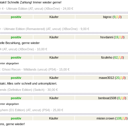
takt! Schnelle Zahlung! Immer wieder gerne!
 4 - Ultimate Edition (AT, uncut) (XBoxOne) - 24,00 €
positiv
Käufer
bigroc
(
9
,
0
,
0
)
 - Ultimate Edition (Remastered) (AT, uncut) (XBoxOne) - 9,00 €
positiv
Käufer
hsvdanni
(
19
,
0
,
0
)
lle Bezahlung, gerne wieder
4 (AT, uncut) (XBoxOne) - 10,00 €
positiv
Käufer
fizulinho
(
62
,
0
,
0
)
nter abgegeben
 Ghost Recon - Wildlands (uncut) (PS4) - 15,00 €
positiv
Käufer
mawe3012
(
20
,
0
,
0
)
akt. Alles sehr schnell und unkompliziert.
ds (Definitive Edition) (Switch) - 30,00 €
positiv
Käufer
benboat1508
(
0
,
0
,
0
)
nter abgegeben
yhem (D1 Edition) (AT, uncut) (PS4) - 25,00 €
positiv
Käufer
mister.crown
(
108
,
0
,
0
)
ens, gerne wieder!