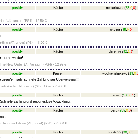
positiv
Käufer
misterbeatz
(
53
,
0
,
0
)
or (UK, uncut) (PS4) - 12,50 €
positiv
Käufer
exciter
(
85
,
0
,
0
)
r
ardline (AT, uncut) (PS4) - 8,00 €
positiv
Käufer
derernie
(
52
,
1
,
1
)
r, gerne wieder!
 The New Order (AT Version) (PS4) - 12,99 €
positiv
Käufer
wookiehelmke76
(
13
,
0
,
a gelaufen, sehr schnelle Zahlung per Überweisung!!!
Tomb Raider (AT, uncut) (XBoxOne) - 25,00 €
positiv
Käufer
.:cosmo:.
(
189
,
0
,
1
)
 Schnelle Zahlung und reibungslose Abwicklung.
positiv
Käufer
gerd
(
255
,
0
,
0
)
ens.
 Definitive Edition (AT, uncut) (PS4) - 25,00 €
positiv
Käufer
friedel25
(
30
,
0
,
0
)