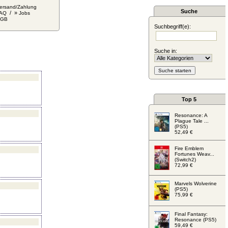
ersand/Zahlung
Suche
/ »
AQ
Jobs
AGB
Suchbegriff(e):
Suche in:
Top 5
Resonance: A
Plague Tale ...
(PS5)
52,49 €
Fire Emblem
Fortunes Weav...
(Switch2)
72,99 €
Marvels Wolverine
(PS5)
75,99 €
Final Fantasy:
Resonance (PS5)
59,49 €