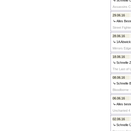
Schnelle Ü
Assassins Cr
29.06.16
Alles Best
Street Fighte
28.06.16
1A Abwickl
Mirrors Edge
18.06.16
Schnelle Z
The Last of 
08.06.16
Schnelle B
Bloodborne -
06.06.16
Alles best
Uncharted 4 -
02.06.16
Schnelle Ü