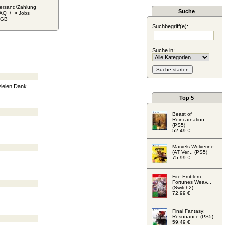
ersand/Zahlung
Suche
/ »
AQ
Jobs
AGB
Suchbegriff(e):
Suche in:
ielen Dank.
Top 5
Beast of
Reincarnation
(PS5)
52,49 €
Marvels Wolverine
(AT Ver... (PS5)
75,99 €
Fire Emblem
Fortunes Weav...
(Switch2)
72,99 €
Final Fantasy:
Resonance (PS5)
59,49 €