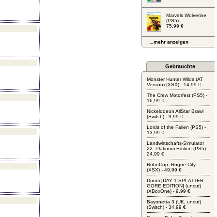
Marvels Wolverine
(PS5)
75,99 €
...mehr anzeigen
Gebrauchte
Monster Hunter Wilds (AT
Version) (XSX) - 14,99 €
The Crew Motorfest (PS5) -
16,99 €
Nickelodeon AllStar Brawl
(Switch) - 9,99 €
Lords of the Fallen (PS5) -
13,99 €
Landwirtschafts-Simulator
22: Platinum-Edition (PS5) -
24,99 €
RoboCop: Rogue City
(XSX) - 49,99 €
Doom [DAY 1 SPLATTER
GORE EDITION] (uncut)
(XBoxOne) - 9,99 €
Bayonetta 3 (UK, uncut)
(Switch) - 34,99 €