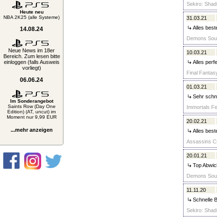
Sekiro: Shad
Heute neu
NBA 2K25 (alle Systeme)
31.03.21
Alles best
14.08.24
Demons Souls
Neue News im 18er
10.03.21
Bereich. Zum lesen bitte
einloggen (falls Ausweis
Alles perfe
vorliegt)
Final Fantas
06.06.24
01.03.21
Sehr schne
Im Sonderangebot
Saints Row (Day One
Immortals Fe
Edition) (AT, uncut) im
Moment nur 9,99 EUR
20.02.21
...mehr anzeigen
Alles best
Assassins Cr
20.01.21
Top Abwick
Demons Souls
11.11.20
Schnelle B
Sekiro: Shad