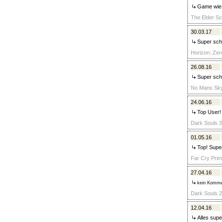
Game wie b
The Elder Scr
30.03.17
Super schn
Horizon: Zer
26.08.16
Super schn
No Mans Sky
24.06.16
Top User! 
Dark Souls 3
01.05.16
Top! Super
Far Cry Prima
27.04.16
kein Komme
Dark Souls 2 
12.04.16
Alles supe