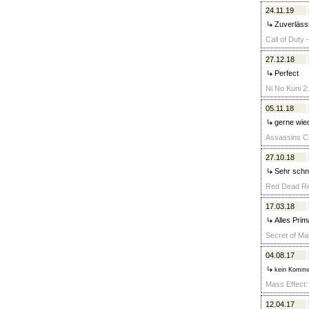
24.11.19
Zuverlässi
Call of Duty 
27.12.18
Perfect
Ni No Kuni 2
05.11.18
gerne wied
Assassins Cr
27.10.18
Sehr schne
Red Dead Red
17.03.18
Alles Prim
Secret of Man
04.08.17
kein Komme
Mass Effect:
12.04.17