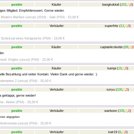
positiv
Käufer
bangkokkid
(
202
,
0
,
0
)
ges Mitglied. Empfehlenswert. Gerne wieder.
- Modern Warfare (uncut) (2019) - Sale (PS4) - 52,00 €
positiv
Verkäufer
superfritz
(
12
,
0
,
0
)
: Schicksal eines Königreichs (PS4) - 19,00 €
positiv
Käufer
captainkrokette
(
99
,
0
,
0
er.
eed: Origins (uncut) (PS4) - 22,00 €
positiv
Käufer
kampi
(
19
,
0
,
0
)
lle Bezahlung und netter Kontakt. Vielen Dank und gerne wieder. :)
emption 2 (uncut) (PS4) - 55,00 €
positiv
Verkäufer
soryu
(
100
,
0
,
2
)
a geklappt, gerne wieder!
a - Aktion (PS4) - 25,00 €
positiv
Verkäufer
warboon
(
335
,
0
,
2
)
nter abgegeben
 Andromeda (uncut) (PS4) - 25,00 €
positiv
Verkäufer
kair19
(
6
,
0
,
0
)