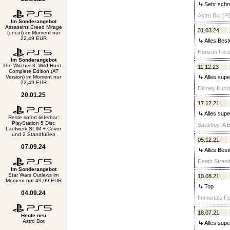
Sehr schne
Astro Bot (PS
Im Sonderangebot
Assassins Creed Mirage
31.03.24
(uncut) im Moment nur
22,49 EUR
Alles Best
Horizon Forb
Im Sonderangebot
The Witcher 3: Wild Hunt -
11.12.23
Complete Edition (AT
Version) im Moment nur
Alles super
22,49 EUR
Disney Illusi
20.01.25
17.12.21
Alles supe
Reste sofort lieferbar:
PlayStation 5 Disc
Sackboy: A B
Laufwerk SLIM + Cover
und 2 Standfüßen
05.12.21
07.09.24
Alles Best
Death Strandi
Im Sonderangebot
Star Wars Outlaws im
10.08.21
Moment nur 49,99 EUR
Top
04.09.24
Immortals Fe
18.07.21
Heute neu
Astro Bot
Alles supe