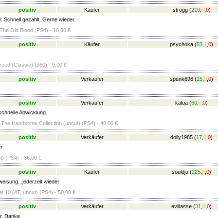
positiv
Käufer
strogg
(
210
,
0
,
0
)
. Schnell gezahlt. Gerne wieder.
 The Old Blood (PS4) - 18,00 €
positiv
Käufer
psychoka
(
53
,
1
,
0
)
eed (Classic) (360) - 9,00 €
positiv
Verkäufer
spunk696
(
15
,
0
,
0
)
positiv
Verkäufer
kalua
(
60
,
0
,
0
)
schnelle Abwicklung.
 The Handsome Collection (uncut) (PS4) - 40,00 €
positiv
Verkäufer
dolly1985
(
17
,
0
,
0
)
r
t) (PS4) - 36,00 €
positiv
Käufer
souldja
(
225
,
0
,
0
)
eisung...jederzeit wieder
t 10 (AT, uncut) (PS4) - 50,00 €
positiv
Verkäufer
evillasse
(
31
,
0
,
0
)
r. Danke