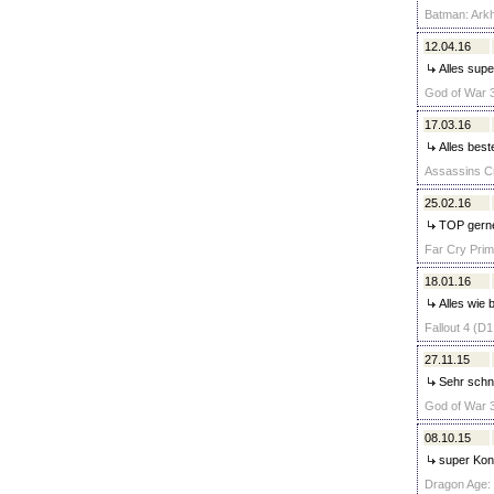
Batman: Arkh
12.04.16
Alles supe
God of War 3
17.03.16
Alles best
Assassins Cr
25.02.16
TOP gerne
Far Cry Prima
18.01.16
Alles wie 
Fallout 4 (D1
27.11.15
Sehr schne
God of War 3
08.10.15
super Kont
Dragon Age: I