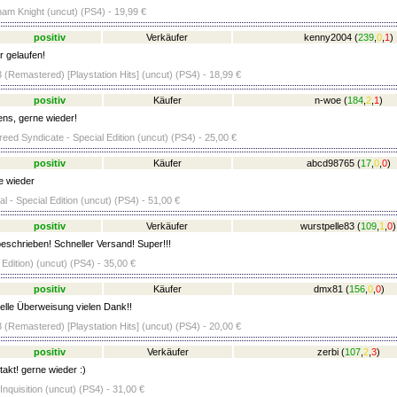
am Knight (uncut) (PS4) - 19,99 €
positiv
Verkäufer
kenny2004
(
239
,
0
,
1
)
r gelaufen!
 (Remastered) [Playstation Hits] (uncut) (PS4) - 18,99 €
positiv
Käufer
n-woe
(
184
,
2
,
1
)
ens, gerne wieder!
eed Syndicate - Special Edition (uncut) (PS4) - 25,00 €
positiv
Käufer
abcd98765
(
17
,
0
,
0
)
 wieder
l - Special Edition (uncut) (PS4) - 51,00 €
positiv
Verkäufer
wurstpelle83
(
109
,
1
,
0
)
beschrieben! Schneller Versand! Super!!!
 Edition) (uncut) (PS4) - 35,00 €
positiv
Käufer
dmx81
(
156
,
0
,
0
)
lle Überweisung vielen Dank!!
 (Remastered) [Playstation Hits] (uncut) (PS4) - 20,00 €
positiv
Verkäufer
zerbi
(
107
,
2
,
3
)
akt! gerne wieder :)
nquisition (uncut) (PS4) - 31,00 €