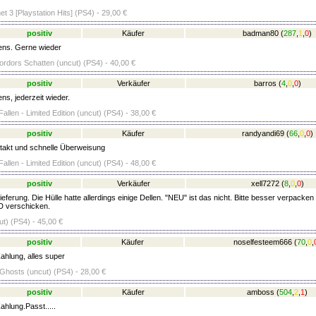
net 3 [Playstation Hits] (PS4) - 29,00 €
positiv
Käufer
badman80
(
287
,
1
,
0
)
ens. Gerne wieder
Mordors Schatten (uncut) (PS4) - 40,00 €
positiv
Verkäufer
barros
(
4
,
0
,
0
)
ns, jederzeit wieder.
Fallen - Limited Edition (uncut) (PS4) - 38,00 €
positiv
Käufer
randyandi69
(
66
,
0
,
0
)
takt und schnelle Überweisung
Fallen - Limited Edition (uncut) (PS4) - 48,00 €
positiv
Verkäufer
xell7272
(
8
,
0
,
0
)
eferung. Die Hülle hatte allerdings einige Dellen. "NEU" ist das nicht. Bitte besser verpacken
D verschicken.
ut) (PS4) - 45,00 €
positiv
Käufer
noselfesteem666
(
70
,
0
,
ahlung, alles super
 Ghosts (uncut) (PS4) - 28,00 €
positiv
Käufer
amboss
(
504
,
2
,
1
)
ahlung.Passt.....