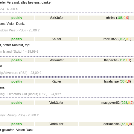
ller Versand, alles bestens, danke!
5) - 45,00 €
positiv
Verkäufer
chriko
(
106
,
0
,
0
)
ens. Vielen Dank.
idden West (PS5) - 23,00 €
positiv
Käufer
redrum2k
(
102
,
0
,
0
)
, netter Kontakt, top!
on Island (Switch) - 19,99 €
positiv
Verkäufer
thepache
(
112
,
1
,
1
)
r!
ig Adventure (PS4) - 23,00 €
positiv
Käufer
lavalampe
(
33
,
0
,
0
)
ens
ng - Directors Cut (uncut) (PS5) - 24,99 €
positiv
Verkäufer
macgyver82
(
298
,
0
,
2
)
nyx Rising (PS5) - 20,00 €
positiv
Verkäufer
dersuchi94
(
43
,
0
,
0
)
r gelaufen! Vielen Dank!