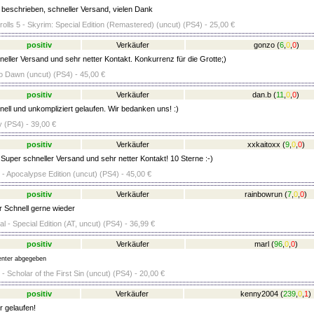
eschrieben, schneller Versand, vielen Dank
olls 5 - Skyrim: Special Edition (Remastered) (uncut) (PS4) - 25,00 €
positiv
Verkäufer
gonzo
(
6
,
0
,
0
)
eller Versand und sehr netter Kontakt. Konkurrenz für die Grotte;)
o Dawn (uncut) (PS4) - 45,00 €
positiv
Verkäufer
dan.b
(
11
,
0
,
0
)
ell und unkompliziert gelaufen. Wir bedanken uns! :)
 (PS4) - 39,00 €
positiv
Verkäufer
xxkaitoxx
(
9
,
0
,
0
)
Super schneller Versand und sehr netter Kontakt! 10 Sterne :-)
 - Apocalypse Edition (uncut) (PS4) - 45,00 €
positiv
Verkäufer
rainbowrun
(
7
,
0
,
0
)
 Schnell gerne wieder
l - Special Edition (AT, uncut) (PS4) - 36,99 €
positiv
Verkäufer
marl
(
96
,
0
,
0
)
nter abgegeben
- Scholar of the First Sin (uncut) (PS4) - 20,00 €
positiv
Verkäufer
kenny2004
(
239
,
0
,
1
)
r gelaufen!