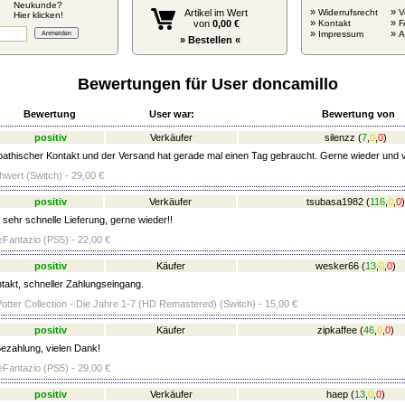
Neukunde?
»
»
Artikel im Wert
Widerrufsrecht
V
Hier klicken!
»
»
von
0,00 €
Kontakt
F
»
»
Impressum
» Bestellen «
Bewertungen für User doncamillo
Bewertung
User war:
Bewertung von
positiv
Verkäufer
silenzz
(
7
,
0
,
0
)
thischer Kontakt und der Versand hat gerade mal einen Tag gebraucht. Gerne wieder und v
ert (Switch) - 29,00 €
positiv
Verkäufer
tsubasa1982
(
116
,
0
,
0
)
sehr schnelle Lieferung, gerne wieder!!
Fantazio (PS5) - 22,00 €
positiv
Käufer
wesker66
(
13
,
0
,
0
)
takt, schneller Zahlungseingang.
otter Collection - Die Jahre 1-7 (HD Remastered) (Switch) - 15,00 €
positiv
Käufer
zipkaffee
(
46
,
0
,
0
)
ezahlung, vielen Dank!
Fantazio (PS5) - 29,00 €
positiv
Verkäufer
haep
(
13
,
0
,
0
)