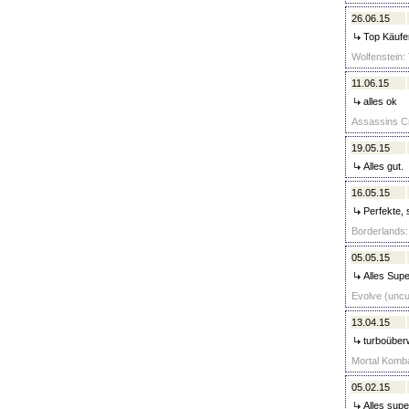
26.06.15
Top Käufer
Wolfenstein:
11.06.15
alles ok
Assassins Cr
19.05.15
Alles gut.
16.05.15
Perfekte, 
Borderlands:
05.05.15
Alles Supe
Evolve (uncu
13.04.15
turboüberw
Mortal Komba
05.02.15
Alles supe