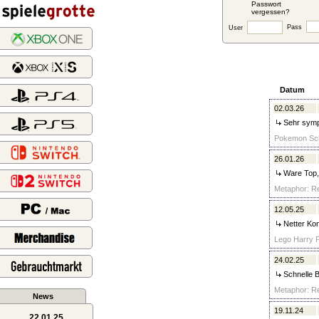
Passwort
vergessen?
Pass
User
Datum
02.03.26
Sehr sympa
Pokemon Schw
26.01.26
Ware Top, 
Metaphor: Re
12.05.25
Netter Kon
Lego Harry P
24.02.25
Schnelle B
Metaphor: Re
News
19.11.24
22.01.25