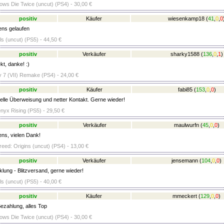
ows Die Twice (uncut) (PS4) - 30,00 €
positiv
Käufer
wiesenkamp18
(
41
,
0
,
0
ens gelaufen
 (uncut) (PS5) - 44,50 €
positiv
Verkäufer
sharky1588
(
136
,
0
,
1
)
kt, danke! :)
y 7 (VII) Remake (PS4) - 24,00 €
positiv
Käufer
fabi85
(
153
,
0
,
0
)
lle Überweisung und netter Kontakt. Gerne wieder!
nyx Rising (PS5) - 29,50 €
positiv
Verkäufer
maulwurfn
(
45
,
0
,
0
)
ens, vielen Dank!
eed: Origins (uncut) (PS4) - 13,00 €
positiv
Verkäufer
jensemann
(
104
,
0
,
0
)
lung - Blitzversand, gerne wieder!
 (uncut) (PS5) - 40,00 €
positiv
Käufer
mmeckert
(
129
,
0
,
0
)
ezahlung, alles Top
ows Die Twice (uncut) (PS4) - 30,00 €