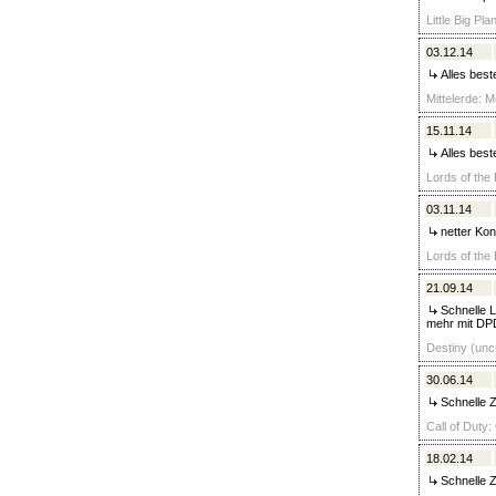
Little Big Pla
03.12.14
Alles best
Mittelerde: 
15.11.14
Alles beste
Lords of the 
03.11.14
netter Kon
Lords of the 
21.09.14
Schnelle Li
mehr mit DP
Destiny (unc
30.06.14
Schnelle Z
Call of Duty:
18.02.14
Schnelle Z