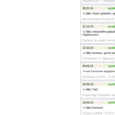
Resident Evil 7 - Biohazar
30.01.16
posit
Alles Super gelaufen, g
Mortal Kombat 10 (uncut) 
21.12.15
posit
Alles einwandfrei gelau
Papierkuvert.
Rainbow Six Siege (uncut)
13.10.15
posit
Alles bestens, gerne w
The Witcher 3 - Wild Hunt 
09.09.15
posi
kein Kommenter abgegebe
InFamous 2 (PS3) - 27,00
03.09.15
posi
Alles Top!
Dragon Age: Inquisition (u
19.06.15
posi
Alles bestens!
Tropico 5 (PS4) - 37,00 €