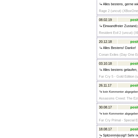
Alles bestens, gerne wi
Rage 2 (uncut) (XBoxOne)
08.02.19
posi
Einwandfreier Zustand,s
Resident Evil 2 (uncut) (
20.12.18
posi
Alles Bestens! Danke!
Conan Exiles (Day One Ed
03.10.18
posi
Alles bestens gelaufen,
Far Cry 5 - Gold Edition (
26.11.17
posi
kein Kommenter abgegebe
Assassins Creed: The Ezio
30.08.17
posi
kein Kommenter abgegebe
Far Cry Primal - Special E
18.08.17
posi
Spitzenmässig!! Sehr ne