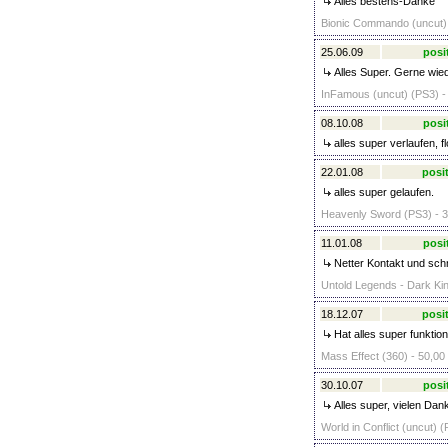
Alles bestens-Danke
Bionic Commando (uncut) 
25.06.09
posi
Alles Super. Gerne wied
InFamous (uncut) (PS3) -
08.10.08
posi
alles super verlaufen, f
22.01.08
posit
alles super gelaufen.
Heavenly Sword (PS3) - 3
11.01.08
posi
Netter Kontakt und schn
Untold Legends - Dark Ki
18.12.07
posit
Hat alles super funktioni
Mass Effect (360) - 50,00
30.10.07
posi
Alles super, vielen Dank
World in Conflict (uncut) (