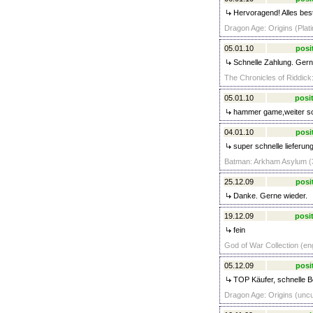
Hervoragend! Alles bes
Dragon Age: Origins (Plat
05.01.10
posi
Schnelle Zahlung. Gern
The Chronicles of Riddick
05.01.10
posit
hammer game,weiter s
04.01.10
posi
super schnelle lieferu
Batman: Arkham Asylum (3
25.12.09
posi
Danke. Gerne wieder.
19.12.09
posit
fein
God of War Collection (en
05.12.09
posi
TOP Käufer, schnelle B
Dragon Age: Origins (uncu