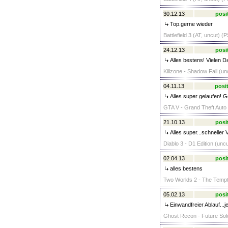
30.12.13
posi
Top.gerne wieder
Battlefield 3 (AT, uncut) (
24.12.13
posi
Alles bestens! Vielen D
Killzone - Shadow Fall (un
04.11.13
posit
Alles super gelaufen! G
GTA V - Grand Theft Auto 
21.10.13
posi
Alles super...schneller
Diablo 3 - D1 Edition (unc
02.04.13
posi
alles bestens
Two Worlds 2 - The Tempt
05.02.13
posi
Einwandfreier Ablauf...j
Ghost Recon - Future Sold