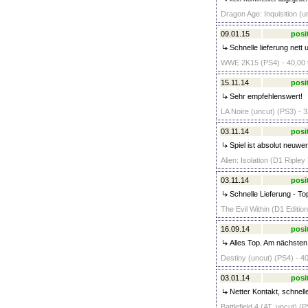
Dragon Age: Inquisition (u
09.01.15
posi
Schnelle lieferung nett 
WWE 2K15 (PS4) - 40,00 
15.11.14
posi
Sehr empfehlenswert!
LA Noire (uncut) (PS3) - 3
03.11.14
posi
Spiel ist absolut neuwer
Alien: Isolation (D1 Ripley
03.11.14
posi
Schnelle Lieferung - T
The Evil Within (D1 Editio
16.09.14
posi
Alles Top. Am nächsten 
Destiny (uncut) (PS4) - 4
03.01.14
posi
Netter Kontakt, schnell
Battlefield 4 (AT, uncut) (