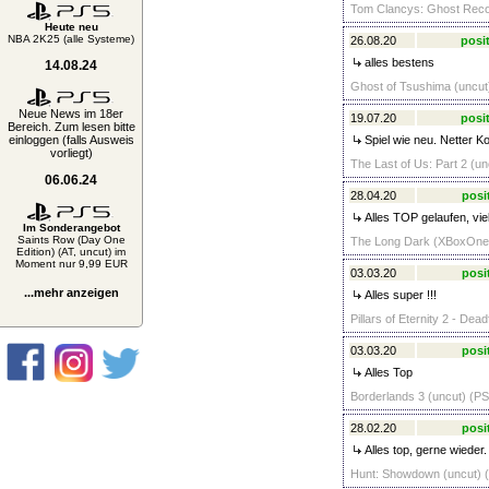
Tom Clancys: Ghost Recon 
Heute neu
NBA 2K25 (alle Systeme)
26.08.20
posit
alles bestens
14.08.24
Ghost of Tsushima (uncut)
Neue News im 18er
19.07.20
posit
Bereich. Zum lesen bitte
einloggen (falls Ausweis
Spiel wie neu. Netter Ko
vorliegt)
The Last of Us: Part 2 (un
06.06.24
28.04.20
posi
Alles TOP gelaufen, vie
Im Sonderangebot
Saints Row (Day One
The Long Dark (XBoxOne)
Edition) (AT, uncut) im
Moment nur 9,99 EUR
03.03.20
posi
...mehr anzeigen
Alles super !!!
Pillars of Eternity 2 - Dea
03.03.20
posi
Alles Top
Borderlands 3 (uncut) (PS
28.02.20
posi
Alles top, gerne wieder.
Hunt: Showdown (uncut) 