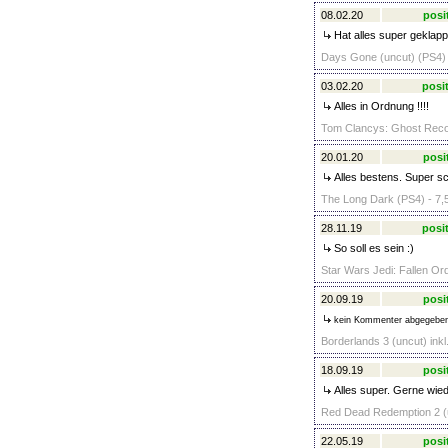
08.02.20
posi
Hat alles super geklapp
Days Gone (uncut) (PS4) 
03.02.20
posit
Alles in Ordnung !!!!
Tom Clancys: Ghost Recon 
20.01.20
posi
Alles bestens. Super sc
The Long Dark (PS4) - 7,
28.11.19
posit
So soll es sein :)
Star Wars Jedi: Fallen Or
20.09.19
posi
kein Kommenter abgegebe
Borderlands 3 (uncut) ink
18.09.19
posi
Alles super. Gerne wie
Red Dead Redemption 2 (
22.05.19
posi