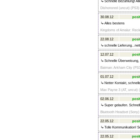
Schnelle Bezahlung! All
Dishonored (uncut) (PS3) 
30.08.12
posi
Alles bestens
Kingdoms of Amalur: Recko
22.08.12
posi
schnelle Lieferung...ne
12.07.12
posi
Schnelle Überweisung, a
Batman: Arkham City (PS3
01.07.12
posi
Netter Kontakt, schnell
Max Payne 3 (AT, uncut) (
02.06.12
posi
Super gelaufen. Schnell
Bluetooth Headset (Sony) 
22.05.12
posi
Tolle Kommunikation! Sc
22.05.12
posit