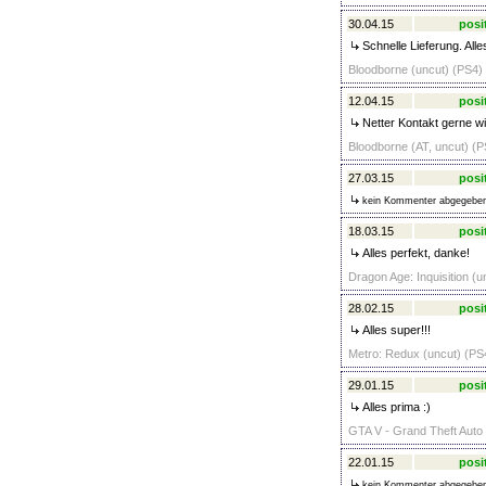
30.04.15
posi
Schnelle Lieferung. Alle
Bloodborne (uncut) (PS4) 
12.04.15
posi
Netter Kontakt gerne w
Bloodborne (AT, uncut) (P
27.03.15
posi
kein Kommenter abgegebe
18.03.15
posi
Alles perfekt, danke!
Dragon Age: Inquisition (u
28.02.15
posi
Alles super!!!
Metro: Redux (uncut) (PS4
29.01.15
posi
Alles prima :)
GTA V - Grand Theft Auto 
22.01.15
posi
kein Kommenter abgegebe