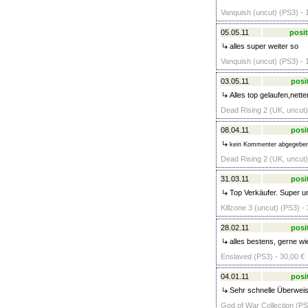
Vanquish (uncut) (PS3) - 
05.05.11
posit
alles super weiter so
Vanquish (uncut) (PS3) - 
03.05.11
posi
Alles top gelaufen,nett
Dead Rising 2 (UK, uncut)
08.04.11
posi
kein Kommenter abgegebe
Dead Rising 2 (UK, uncut)
31.03.11
posi
Top Verkäufer. Super un
Killzone 3 (uncut) (PS3) -
28.02.11
posi
alles bestens, gerne wie
Enslaved (PS3) - 30,00 €
04.01.11
posi
Sehr schnelle Überweisu
God of War Collection (PS