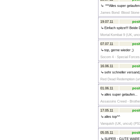
***Alles super gelaufen
James Bond: Blood Stone 
19.07.11
posi
Einfach spitze!!! Beide
Mortal Kombat 9 (UK, uncu
07.07.11
posi
top, gerne wieder ;)
Socom 4 - Special Forces 
16.06.11
posi
sehr schneller versan
Red Dead Redemption (unc
01.06.11
posi
alles super gelaufen...
Assassins Creed - Brothe
17.05.11
posi
alles top^^
Vanquish (UK, uncut) (PS3
05.05.11
posit
SUPER - GUTE WARE,