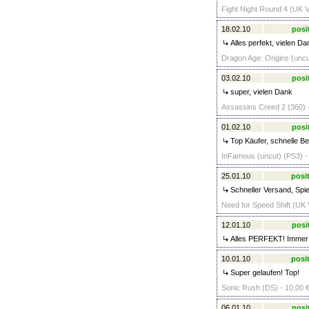
Fight Night Round 4 (UK V
18.02.10
posi
Alles perfekt, vielen Da
Dragon Age: Origins (uncu
03.02.10
posi
super, vielen Dank
Assassins Creed 2 (360) 
01.02.10
posi
Top Käufer, schnelle Be
InFamous (uncut) (PS3) -
25.01.10
posit
Schneller Versand, Spie
Need for Speed Shift (UK 
12.01.10
posi
Alles PERFEKT! Immer 
10.01.10
posit
Super gelaufen! Top!
Sonic Rush (DS) - 10,00 
06.01.10
posi