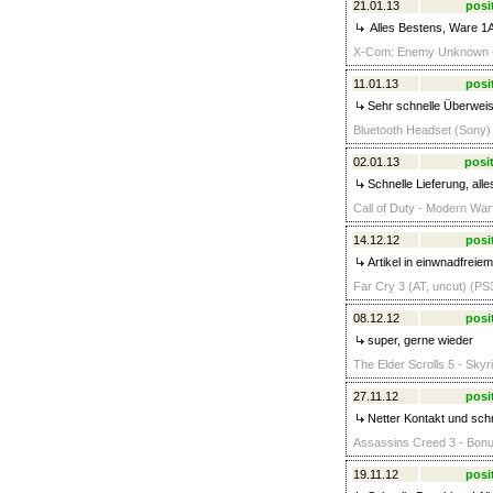
21.01.13
posi
Alles Bestens, Ware 1A+
X-Com: Enemy Unknown - D
11.01.13
posi
Sehr schnelle Überweis
Bluetooth Headset (Sony) 
02.01.13
posit
Schnelle Lieferung, alle
Call of Duty - Modern War
14.12.12
posi
Artikel in einwnadfreiem
Far Cry 3 (AT, uncut) (PS3
08.12.12
posi
super, gerne wieder
The Elder Scrolls 5 - Skyr
27.11.12
posi
Netter Kontakt und schne
Assassins Creed 3 - Bonus
19.11.12
posi