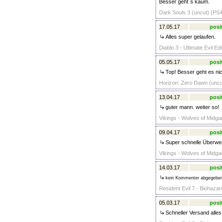
Besser geht´s kaum.
Dark Souls 3 (uncut) (PS4
17.05.17
posi
Alles super gelaufen.
Diablo 3 - Ultimate Evil Ed
05.05.17
posi
Top! Besser geht es nich
Horizon: Zero Dawn (uncut
13.04.17
posi
guter mann. weiter so!
Vikings - Wolves of Midgar
09.04.17
posi
Super schnelle Überwei
Vikings - Wolves of Midgar
14.03.17
posi
kein Kommenter abgegebe
Resident Evil 7 - Biohazar
05.03.17
posi
Schneller Versand alles