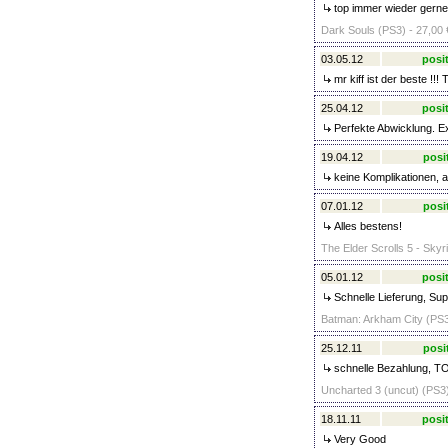
top immer wieder gerne
Dark Souls (PS3) - 27,00 
03.05.12
posit
mr kiff ist der best
25.04.12
posit
Perfekte Abwicklung. Ex
19.04.12
posi
keine Komplikationen, a
07.01.12
posi
Alles bestens!
The Elder Scrolls 5 - Skyr
05.01.12
posit
Schnelle Lieferung, Sup
Batman: Arkham City (PS3
25.12.11
posi
schnelle Bezahlung, T
Uncharted 3 (uncut) (PS3)
18.11.11
posit
Very Good