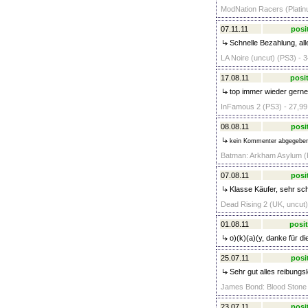
ModNation Racers (Platin
07.11.11
posi
Schnelle Bezahlung, all
LA Noire (uncut) (PS3) - 3
17.08.11
posit
top immer wieder gerne
InFamous 2 (PS3) - 27,99
08.08.11
posi
kein Kommenter abgegebe
Batman: Arkham Asylum (P
07.08.11
posi
Klasse Käufer, sehr sc
Dead Rising 2 (UK, uncut)
01.08.11
posit
o)(k)(a)(y, danke für d
25.07.11
posi
Sehr gut alles reibungsl
James Bond: Blood Stone 
23.07.11
posi