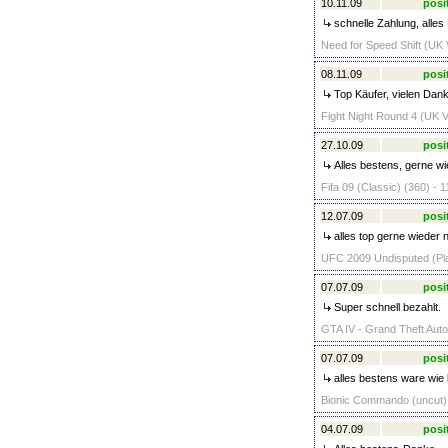
10.11.09
posi
schnelle Zahlung, alles
Need for Speed Shift (UK 
08.11.09
posi
Top Käufer, vielen Dank
Fight Night Round 4 (UK V
27.10.09
posi
Alles bestens, gerne wi
Fifa 09 (Classic) (360) - 1
12.07.09
posi
alles top gerne wieder 
UFC 2009 Undisputed (Pla
07.07.09
posi
Super schnell bezahlt.
GTA IV - Grand Theft Auto
07.07.09
posi
alles bestens ware wie
Bionic Commando (uncut) 
04.07.09
posi