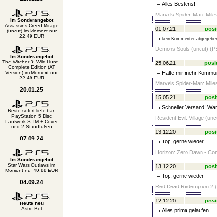
Alles Bestens!
Marvels Spider-Man: Miles
Im Sonderangebot
Assassins Creed Mirage
01.07.21
posi
(uncut) im Moment nur
22,49 EUR
kein Kommenter abgegebe
Demons Souls (uncut) (PS
Im Sonderangebot
The Witcher 3: Wild Hunt -
25.06.21
posit
Complete Edition (AT
Version) im Moment nur
Hätte mir mehr Kommunik
22,49 EUR
Marvels Spider-Man: Miles
20.01.25
15.05.21
posi
Schneller Versand! War
Reste sofort lieferbar:
PlayStation 5 Disc
Resident Evil: Village (un
Laufwerk SLIM + Cover
und 2 Standfüßen
13.12.20
posi
07.09.24
Top, gerne wieder
Horizon: Zero Dawn - Compl
Im Sonderangebot
Star Wars Outlaws im
13.12.20
posi
Moment nur 49,99 EUR
Top, gerne wieder
04.09.24
Red Dead Redemption 2 (u
12.12.20
posi
Heute neu
Astro Bot
Alles prima gelaufen