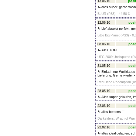
13.06.10
posit
alles super. gerne wied
BLUR (PS3) - 44,50 €
12.06.10
posi
Lief absolut perfekt, ge
Little Big Planet (PS3) - 0,
08.06.10
posi
Alles TOP!
UFC 2009 Undisputed (Pla
31.05.10
posi
Einfach nur Weltklasse 
Lieferúng. Gerne wieder -
Red Dead Redemption (unc
28.05.10
posi
Alles super gelaufen, i
22.03.10
posi
alles bestens !!!
Darksiders: Wrath of War 
22.02.10
posi
alles ideal gelaufen: sc