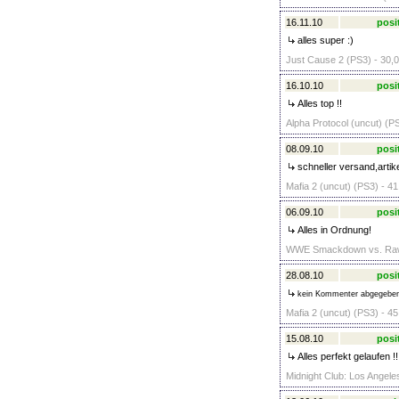
16.11.10
posi
alles super :)
Just Cause 2 (PS3) - 30,0
16.10.10
posi
Alles top !!
Alpha Protocol (uncut) (PS
08.09.10
posi
schneller versand,artike
Mafia 2 (uncut) (PS3) - 41
06.09.10
posi
Alles in Ordnung!
WWE Smackdown vs. Raw 
28.08.10
posi
kein Kommenter abgegebe
Mafia 2 (uncut) (PS3) - 45
15.08.10
posi
Alles perfekt gelaufen !!!
Midnight Club: Los Angele