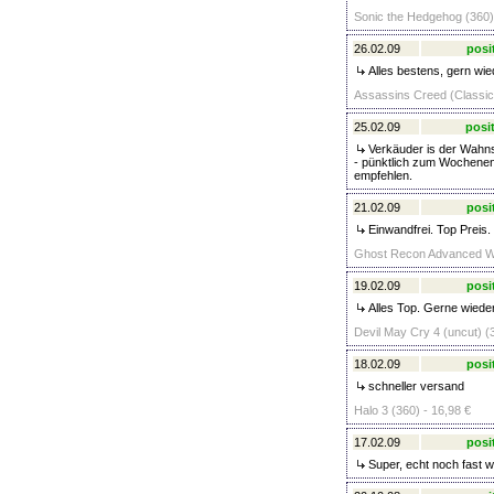
Sonic the Hedgehog (360)
26.02.09
posi
Alles bestens, gern wie
Assassins Creed (Classic)
25.02.09
posit
Verkäuder is der Wahns
- pünktlich zum Wochenen
empfehlen.
21.02.09
posi
Einwandfrei. Top Preis.
Ghost Recon Advanced Warf
19.02.09
posi
Alles Top. Gerne wieder
Devil May Cry 4 (uncut) (
18.02.09
posi
schneller versand
Halo 3 (360) - 16,98 €
17.02.09
posi
Super, echt noch fast 