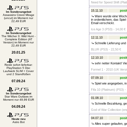
Need for Speed Shift (Plat
15.11.10
posi
Im Sonderangebot
Assassins Creed Mirage
Ware wurde eine Woche 
(uncut) im Moment nur
in ordentlichem, das Spi
22,49 EUR
Email verschickt.
Ice Age 3 (PS3) - 14,00 €
Im Sonderangebot
The Witcher 3: Wild Hunt -
12.11.10
posi
Complete Edition (AT
Version) im Moment nur
Schnelle Lieferung und s
22,49 EUR
BLUR (PS3) - 22,50 €
20.01.25
12.10.10
posit
sehr netter Kontakt! Vi
Reste sofort lieferbar:
PlayStation 5 Disc
Formel 1 - 2010 (UK Versi
Laufwerk SLIM + Cover
und 2 Standfüßen
07.09.10
posi
07.09.24
Spiel wie angegeben, in
Fifa 10 (Platinum) (PS3) -
Im Sonderangebot
Star Wars Outlaws im
01.08.10
posi
Moment nur 49,99 EUR
Schnelle Bezahlung, gerne
04.09.24
God of War Collection (en
04.07.10
posi
Heute neu
Astro Bot
Alles super gelaufen, g