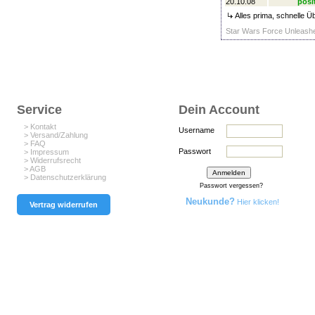
20.10.08
posi
Alles prima, schnelle Ü
Star Wars Force Unleashe
Service
Dein Account
> Kontakt
Username
> Versand/Zahlung
> FAQ
Passwort
> Impressum
> Widerrufsrecht
> AGB
> Datenschutzerklärung
Passwort vergessen?
Neukunde?
Hier klicken!
Vertrag widerrufen