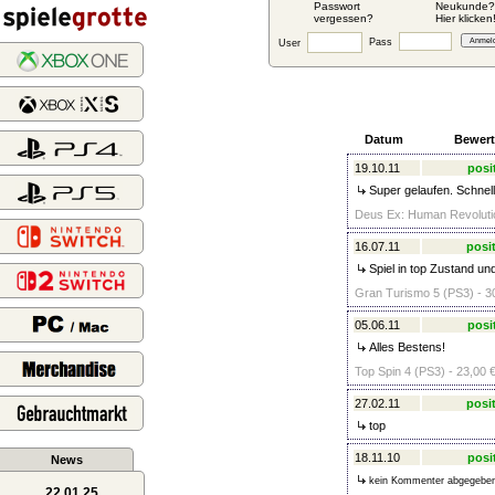
Passwort
Neukunde?
vergessen?
Hier klicken
Pass
User
Datum
Bewer
19.10.11
posi
Super gelaufen. Schnell.
Deus Ex: Human Revolutio
16.07.11
posit
Spiel in top Zustand und
Gran Turismo 5 (PS3) - 3
05.06.11
posi
Alles Bestens!
Top Spin 4 (PS3) - 23,00 
27.02.11
posit
top
18.11.10
posi
News
kein Kommenter abgegebe
22.01.25