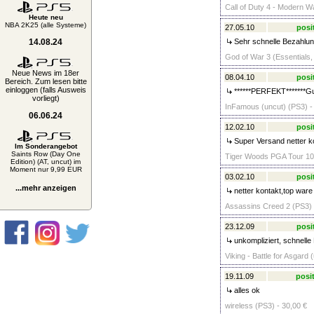
Call of Duty 4 - Modern W
Heute neu
NBA 2K25 (alle Systeme)
27.05.10
posi
14.08.24
Sehr schnelle Bezahlun
God of War 3 (Essentials,
Neue News im 18er
08.04.10
posi
Bereich. Zum lesen bitte
einloggen (falls Ausweis
******PERFEKT*******Gut
vorliegt)
InFamous (uncut) (PS3) -
06.06.24
12.02.10
posi
Super Versand netter ko
Im Sonderangebot
Saints Row (Day One
Tiger Woods PGA Tour 10 
Edition) (AT, uncut) im
Moment nur 9,99 EUR
03.02.10
posi
...mehr anzeigen
netter kontakt,top war
Assassins Creed 2 (PS3) 
23.12.09
posi
unkompliziert, schnelle 
Viking - Battle for Asgard 
19.11.09
posit
alles ok
wireless (PS3) - 30,00 €