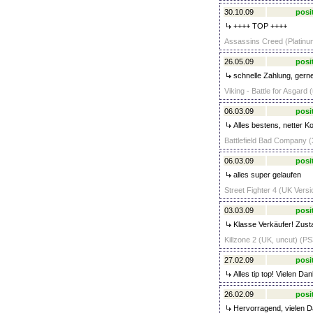
30.10.09
posi
++++ TOP ++++
Assassins Creed (Platinum
26.05.09
posi
schnelle Zahlung, gern
Viking - Battle for Asgard 
06.03.09
posi
Alles bestens, netter Ko
Battlefield Bad Company (
06.03.09
posi
alles super gelaufen
Street Fighter 4 (UK Versi
03.03.09
posi
Klasse Verkäufer! Zusta
Killzone 2 (UK, uncut) (PS
27.02.09
posi
Alles tip top! Vielen Da
26.02.09
posi
Hervorragend, vielen D