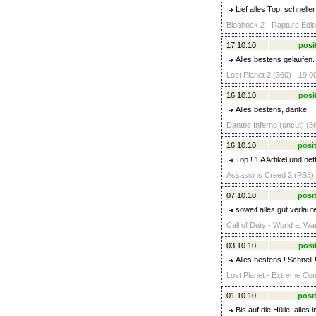
Lief alles Top, schnelle
Bioshock 2 - Rapture Edit
17.10.10
posi
Alles bestens gelaufen.
Lost Planet 2 (360) - 19,0
16.10.10
posi
Alles bestens, danke.
Dantes Inferno (uncut) (36
16.10.10
posit
Top ! 1 A Artikel und ne
Assassins Creed 2 (PS3) 
07.10.10
posit
soweit alles gut verlauf
Call of Duty - World at Wa
03.10.10
posi
Alles bestens ! Schnell 
Lost Planet - Extreme Cond
01.10.10
posit
Bis auf die Hülle, alles