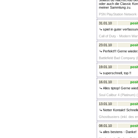
Solltest du Nachschub be
oder auch die Classic Kons
meiner Sammlung zu.
PSN PlayStation Network
31.01.10
posi
spiel in guter verfassu
Call of Duty - Modern Warf
23.01.10
posi
Perfekt!!! Gerne wieder.
Battlefield Bad Company (
19.01.10
posi
superschnell, top !!
16.01.10
posi
Alles tiptop! Gerne wied
Soul Calibur 4 (Platinum) 
13.01.10
posi
Netter Kontakt! Schnell
Ghostbusters (inkl. des er
08.01.10
posi
alles bestens - Danke!