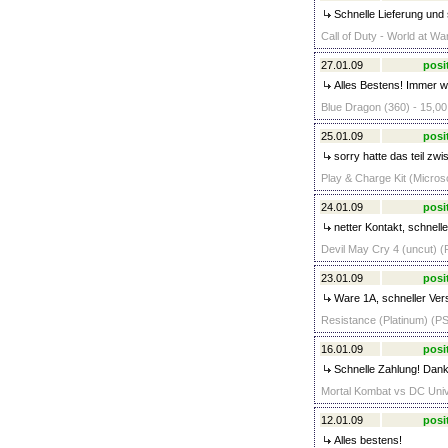
Schnelle Lieferung und
Call of Duty - World at Wa
27.01.09
posi
Alles Bestens! Immer w
Blue Dragon (360) - 15,00
25.01.09
posi
sorry hatte das teil zwi
Play & Charge Kit (Microso
24.01.09
posi
netter Kontakt, schnelle
Devil May Cry 4 (uncut) (
23.01.09
posi
Ware 1A, schneller Vers
Resistance (Platinum) (PS
16.01.09
posi
Schnelle Zahlung! Dank
Mortal Kombat vs DC Univ
12.01.09
posi
Alles bestens!