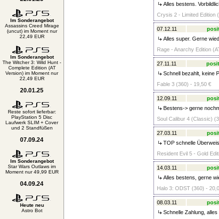
Alles bestens. Vorbildli
Crysis 2 - Limited Edition 
Im Sonderangebot
Assassins Creed Mirage
07.12.11
posi
(uncut) im Moment nur
22,49 EUR
Alles super. Gerne wied
Rage - Anarchy Edition (AT
Im Sonderangebot
The Witcher 3: Wild Hunt -
27.11.11
posit
Complete Edition (AT
Version) im Moment nur
Schnell bezahlt, keine 
22,49 EUR
Fable 3 (360) - 19,50 €
20.01.25
12.09.11
posi
Bestens-> gerne nochma
Reste sofort lieferbar:
PlayStation 5 Disc
Soul Calibur 4 (Classic) (
Laufwerk SLIM + Cover
und 2 Standfüßen
27.03.11
posi
07.09.24
TOP schnelle Überweisu
Resident Evil 5 - Gold Edi
Im Sonderangebot
Star Wars Outlaws im
14.03.11
posi
Moment nur 49,99 EUR
Alles bestens, gerne wie
04.09.24
Halo 3: ODST (360) - 20,
08.03.11
posi
Heute neu
Astro Bot
Schnelle Zahlung, alles