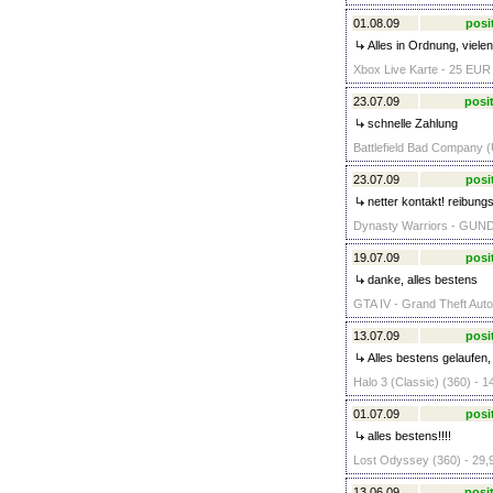
01.08.09
posi
Alles in Ordnung, viele
Xbox Live Karte - 25 EU
23.07.09
posit
schnelle Zahlung
Battlefield Bad Company (
23.07.09
posi
netter kontakt! reibungs
Dynasty Warriors - GUND
19.07.09
posi
danke, alles bestens
GTA IV - Grand Theft Auto 
13.07.09
posi
Alles bestens gelaufen
Halo 3 (Classic) (360) - 1
01.07.09
posi
alles bestens!!!!
Lost Odyssey (360) - 29,
13.06.09
posit