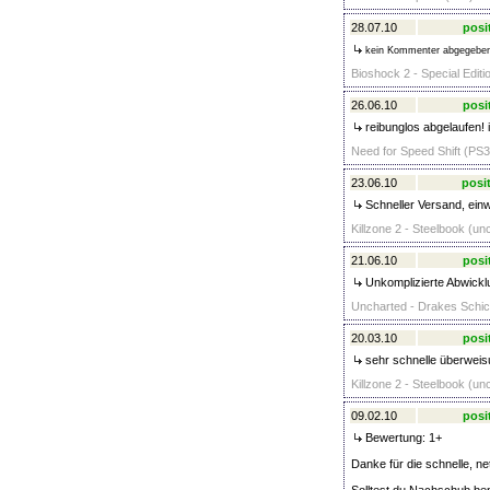
28.07.10
posi
kein Kommenter abgegebe
Bioshock 2 - Special Editi
26.06.10
posi
reibunglos abgelaufen!
Need for Speed Shift (PS3
23.06.10
posit
Schneller Versand, einw
Killzone 2 - Steelbook (un
21.06.10
posi
Unkomplizierte Abwicklu
Uncharted - Drakes Schick
20.03.10
posi
sehr schnelle überweisu
Killzone 2 - Steelbook (un
09.02.10
posi
Bewertung: 1+
Danke für die schnelle, ne