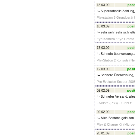
18.03.09
posi
Superschnelle Zahlung, 
Playstation 3 Grundgerät 
18.03.09
posi
sehr sehr sehr schnell
Eye Kamera / Eye Create 
17.03.09
posi
Schnelle überweisung a
PlayStation 2 Konsole (Neu
12.03.09
posit
Schnelle Überweisung, n
Pro Evolution Soccer 2008
02.02.09
posit
Schneller Versand, alle
Folklore (PS3) - 19,99 €
02.02.09
posi
Alles Bestens gelaufe
Play & Charge Kit (Microso
28.01.09
posi