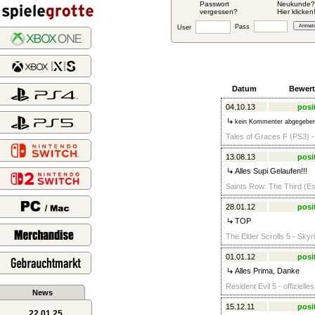
Passwort
Neukunde?
vergessen?
Hier klicken
Pass
User
Datum
Bewer
04.10.13
posi
kein Kommenter abgegebe
Tales of Graces F (PS3) -
13.08.13
posi
Alles Supi Gelaufen!!!
Saints Row: The Third (Es
28.01.12
posi
TOP
The Elder Scrolls 5 - Skyr
01.01.12
posi
Alles Prima, Danke
Resident Evil 5 - offiziel
News
15.12.11
posi
22.01.25