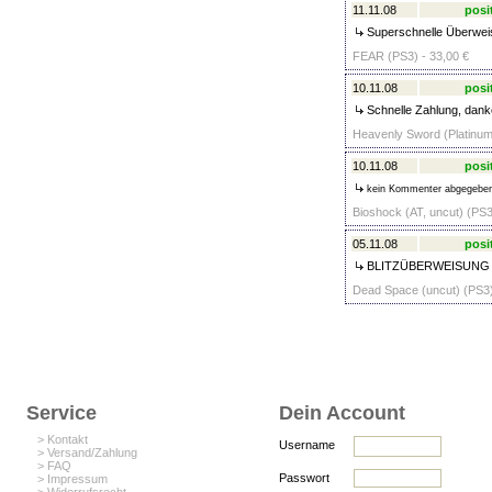
11.11.08
posi
Superschnelle Überwei
FEAR (PS3) - 33,00 €
10.11.08
posi
Schnelle Zahlung, dank
Heavenly Sword (Platinum
10.11.08
posi
kein Kommenter abgegebe
Bioshock (AT, uncut) (PS3
05.11.08
posi
BLITZÜBERWEISUNG !!! 
Dead Space (uncut) (PS3)
Service
Dein Account
> Kontakt
Username
> Versand/Zahlung
> FAQ
Passwort
> Impressum