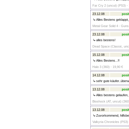
Far Cry 2 (uncut) (PS3) -
23.12.08
posi
Alles Bestens geklappt
Metal Gear Solid 4 - Guns 
23.12.08
posi
alles bestens!
Dead Space (Classic, uncu
15.12.08
posi
Alles Bestens...!!
Halo 3 (360) - 19,90 €
14.12.08
posi
sehr gute käufer..überw
13.12.08
posi
Alles bestens gelaufen, 
Bioshock (AT, uncut) (360
13.12.08
posi
Zuvorkommend, hilfsbere
Valkyria Chronicles (PS3) 