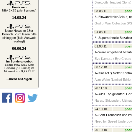
Bluetooth Headset (Sony) 
Heute neu
NBA 2K25 (alle Systeme)
08.03.11
posi
Einwandfreier Ablauf, ne
14.08.24
God of War Collection (PS
Neue News im 18er
04.03.11
posi
Bereich. Zum lesen bitte
einloggen (falls Ausweis
Superschnelle Bezahlung
vorliegt)
01.03.11
posi
06.06.24
Ware umgehend bezahlt
Eye Kamera / Eye Create 
Im Sonderangebot
Saints Row (Day One
08.12.10
posi
Edition) (AT, uncut) im
Moment nur 9,99 EUR
Klasse! :) Netter Kont
...mehr anzeigen
Alan Wake (Limited Edition
20.11.10
posi
Alles Top gelaufen! Ger
Naruto Shippuden: Ultimat
24.10.10
posi
Sehr Freundlich und imm
Need for Speed Undercove
20.10.10
posi