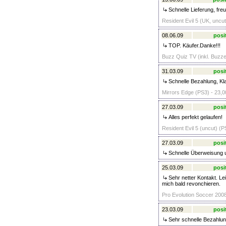
Schnelle Lieferung, fre
Resident Evil 5 (UK, uncut
08.06.09
posi
TOP. Käufer.Danke!!!
Buzz Quiz TV (inkl. Buzzer
31.03.09
posi
Schnelle Bezahlung, Kl
Mirrors Edge (PS3) - 23,0
27.03.09
posi
Alles perfekt gelaufen!
Resident Evil 5 (uncut) (P
27.03.09
posi
Schnelle Überweisung u
25.03.09
posi
Sehr netter Kontakt. Le
mich bald revonchieren.
Pro Evolution Soccer 2008
23.03.09
posi
Sehr schnelle Bezahlun