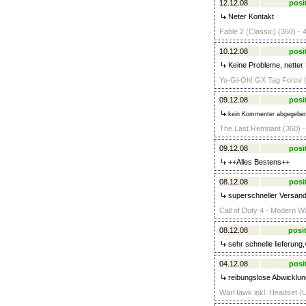
12.12.08
posi
Neter Kontakt
Fable 2 (Classic) (360) - 
10.12.08
posi
Keine Probleme, netter 
Yu-Gi-Oh! GX Tag Force (
09.12.08
posi
kein Kommenter abgegebe
The Last Remnant (360) -
09.12.08
posi
++Alles Bestens++
08.12.08
posi
superschneller Versand,
Call of Duty 4 - Modern W
08.12.08
posit
sehr schnelle lieferung,
04.12.08
posi
reibungslose Abwicklun
WarHawk inkl. Headset (U