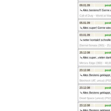
09.01.09
posi
Alles bestens!!! Gerne 
Call of Duty - World at Wa
05.01.09
posi
Alles super! Gerne wied
03.01.09
posi
netter kontakt! schnell
Eternal Sonata (360) - 25,
25.12.08
posi
Alles super...vielen dan
Mirrors Edge (360) - 48,0
23.12.08
posi
Alles Bestens geklappt
Bioshock (AT, uncut) (PS3
23.12.08
posi
Alles Bestens geklappt
Dead Space (uncut) (PS3)
23.12.08
posi
Alles Bestens geklappt