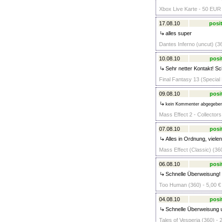
Xbox Live Karte - 50 EU
17.08.10
posit
alles super
Dantes Inferno (uncut) (36
10.08.10
posi
Sehr netter Kontakt! Sc
Final Fantasy 13 (Special 
09.08.10
posi
kein Kommenter abgegebe
Mass Effect 2 - Collectors
07.08.10
posi
Alles in Ordnung, viele
Mass Effect (Classic) (360
06.08.10
posi
Schnelle Überweisung!
Too Human (360) - 5,00 €
04.08.10
posi
Schnelle Überweisung un
Tales of Vesperia (360) - 