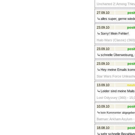
Uncharted 2: Among Thiev
27.09.10
posi
alles super, gerne wied
23.09.10
posit
Sorry! Mein Fehler!
Halo Wars (Classic) (360)
23.09.10
posi
schnelle Überweisung, n
23.09.10
posi
Hey meine Emails kommen 
Star Wars Force Unleashed
13.09.10
neut
Leider sind meine Mails
Lost Odyssey (360) - 15,
10.09.10
posi
kein Kommenter abgegebe
Batman: Arkham Asylum - C
18.08.10
posi
sehr schnelle Bezahlun