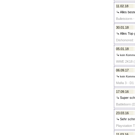
11.02.18
Alles best
Bulletstorm -
30.01.18
Alles Top 
Dishonored: 
05.01.18
kein Komme
WWE 2K18 (P
06.09.17
kein Komme
Mafia 3 - D1 
17.09.16
Super schn
Battleborn (D
23.03.16
Sehr schne
Playstation T
11.03.16