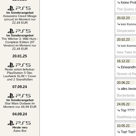
Keine Pro
The Quarry (
Im Sonderangebot
Assassins Creed Mirage
20.02.23
(uncut) im Moment nur
22,49 EUR
kein Komme
Desperados 3
Im Sonderangebot
The Witcher 3: Wild Hunt -
20.02.23
Complete Edition (AT
Version) im Moment nur
kein Komme
22,49 EUR
New Tales fr
20.01.25
16.12.22
Einwandfre
Reste sofort lieferbar:
PlayStation 5 Disc
Streets of R
Laufwerk SLIM + Cover
und 2 Standfüßen
20.06.22
07.09.24
alles best
Borderlands 3
Im Sonderangebot
Star Wars Outlaws im
24.05.22
Moment nur 49,99 EUR
Top ????
04.09.24
Deathloop (u
10.05.22
Heute neu
Astro Bot
Top! Top!!