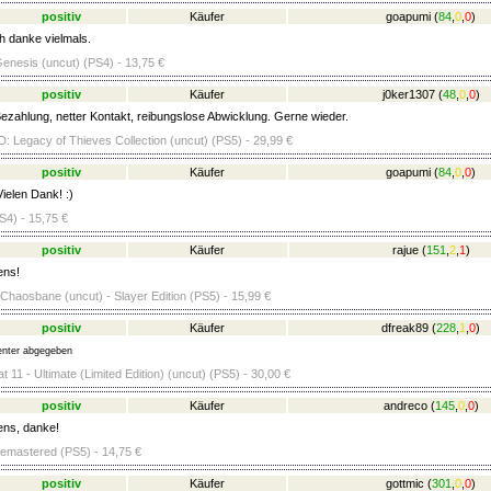
positiv
Käufer
goapumi
(
84
,
0
,
0
)
ch danke vielmals.
enesis (uncut) (PS4) - 13,75 €
positiv
Käufer
j0ker1307
(
48
,
0
,
0
)
ezahlung, netter Kontakt, reibungslose Abwicklung. Gerne wieder.
egacy of Thieves Collection (uncut) (PS5) - 29,99 €
positiv
Käufer
goapumi
(
84
,
0
,
0
)
ielen Dank! :)
S4) - 15,75 €
positiv
Käufer
rajue
(
151
,
2
,
1
)
ens!
aosbane (uncut) - Slayer Edition (PS5) - 15,99 €
positiv
Käufer
dfreak89
(
228
,
1
,
0
)
nter abgegeben
 11 - Ultimate (Limited Edition) (uncut) (PS5) - 30,00 €
positiv
Käufer
andreco
(
145
,
0
,
0
)
ens, danke!
emastered (PS5) - 14,75 €
positiv
Käufer
gottmic
(
301
,
0
,
0
)