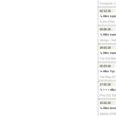
Frostpunk: C
02.12.18
Alles supe
ELEX (PS4) -
05.06.18
Alles supe
Vikings - Wol
29.03.18
Alles super
The Evil With
02.03.18
Alles Top.
The King of 
17.02.18
+ + + alles
Prey (D1 Edit
15.02.18
Alles best
Agents of Ma