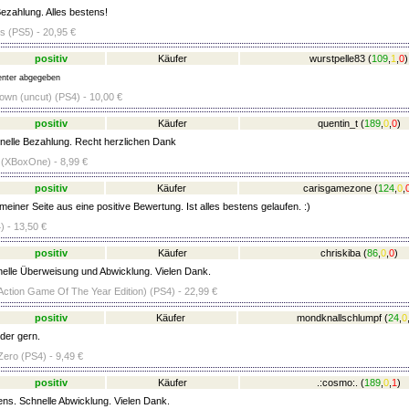
ezahlung. Alles bestens!
s (PS5) - 20,95 €
positiv
Käufer
wurstpelle83
(
109
,
1
,
0
)
nter abgegeben
wn (uncut) (PS4) - 10,00 €
positiv
Käufer
quentin_t
(
189
,
0
,
0
)
elle Bezahlung. Recht herzlichen Dank
 (XBoxOne) - 8,99 €
positiv
Käufer
carisgamezone
(
124
,
0
,
iner Seite aus eine positive Bewertung. Ist alles bestens gelaufen. :)
 - 13,50 €
positiv
Käufer
chriskiba
(
86
,
0
,
0
)
lle Überweisung und Abwicklung. Vielen Dank.
Action Game Of The Year Edition) (PS4) - 22,99 €
positiv
Käufer
mondknallschlumpf
(
24
,
0
der gern.
Zero (PS4) - 9,49 €
positiv
Käufer
.:cosmo:.
(
189
,
0
,
1
)
ens. Schnelle Abwicklung. Vielen Dank.