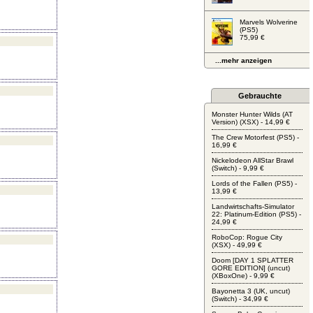
Marvels Wolverine
(PS5)
75,99 €
...mehr anzeigen
Gebrauchte
Monster Hunter Wilds (AT
Version) (XSX) - 14,99 €
The Crew Motorfest (PS5) -
16,99 €
Nickelodeon AllStar Brawl
(Switch) - 9,99 €
Lords of the Fallen (PS5) -
13,99 €
Landwirtschafts-Simulator
22: Platinum-Edition (PS5) -
24,99 €
RoboCop: Rogue City
(XSX) - 49,99 €
Doom [DAY 1 SPLATTER
GORE EDITION] (uncut)
(XBoxOne) - 9,99 €
Bayonetta 3 (UK, uncut)
(Switch) - 34,99 €