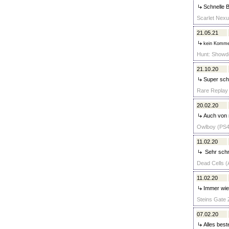
Schnelle B
Scarlet Nexu
21.05.21
kein Komme
Hunt: Showdo
21.10.20
Super schn
Rare Replay
20.02.20
Auch von me
Owlboy (PS4)
11.02.20
Sehr schne
Dead Cells (
11.02.20
Immer wie
Steins Gate 
07.02.20
Alles best