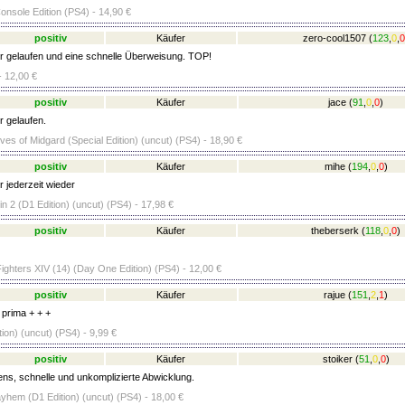
onsole Edition (PS4) - 14,90 €
positiv
Käufer
zero-cool1507
(
123
,
0
,
0
r gelaufen und eine schnelle Überweisung. TOP!
 12,00 €
positiv
Käufer
jace
(
91
,
0
,
0
)
r gelaufen.
ves of Midgard (Special Edition) (uncut) (PS4) - 18,90 €
positiv
Käufer
mihe
(
194
,
0
,
0
)
 jederzeit wieder
in 2 (D1 Edition) (uncut) (PS4) - 17,98 €
positiv
Käufer
theberserk
(
118
,
0
,
0
)
Fighters XIV (14) (Day One Edition) (PS4) - 12,00 €
positiv
Käufer
rajue
(
151
,
2
,
1
)
 prima + + +
ion) (uncut) (PS4) - 9,99 €
positiv
Käufer
stoiker
(
51
,
0
,
0
)
ens, schnelle und unkomplizierte Abwicklung.
yhem (D1 Edition) (uncut) (PS4) - 18,00 €