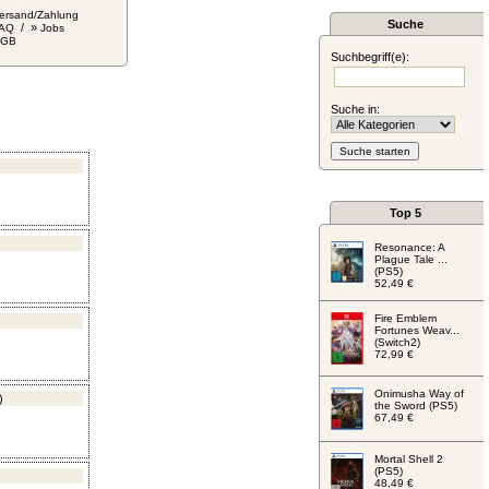
ersand/Zahlung
Suche
/ »
AQ
Jobs
AGB
Suchbegriff(e):
Suche in:
Top 5
Resonance: A
Plague Tale ...
(PS5)
52,49 €
Fire Emblem
Fortunes Weav...
(Switch2)
72,99 €
Onimusha Way of
)
the Sword (PS5)
67,49 €
Mortal Shell 2
(PS5)
48,49 €