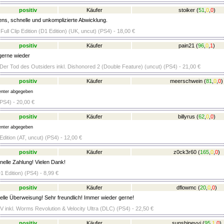
positiv
Käufer
stoiker
(
51
,
0
,
0
)
ens, schnelle und unkomplizierte Abwicklung.
 Full Clip Edition (D1 Edition) (UK, uncut) (PS4) - 18,00 €
positiv
Käufer
pain21
(
96
,
0
,
1
)
gerne wieder
Der Tod des Outsiders inkl. Dishonored 2 (Double Feature) (uncut) (PS4) - 21,00 €
positiv
Käufer
meerschwein
(
81
,
0
,
0
)
nter abgegeben
S4) - 20,00 €
positiv
Käufer
billyrus
(
62
,
0
,
0
)
nter abgegeben
Edition (AT, uncut) (PS4) - 12,00 €
positiv
Käufer
z0ck3r60
(
165
,
0
,
0
)
elle Zahlung! Vielen Dank!
1 Edition) (PS4) - 8,99 €
positiv
Käufer
dflowmc
(
20
,
0
,
0
)
lle Überweisung! Sehr freundlich! Immer wieder gerne!
V inkl. Worms Revolution & Velocity Ultra (DLC) (PS4) - 22,50 €
positiv
Käufer
sunshineyvi
(
95
,
1
,
0
)