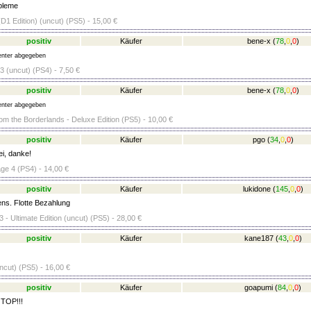
bleme
D1 Edition) (uncut) (PS5) - 15,00 €
positiv
Käufer
bene-x
(
78
,
0
,
0
)
nter abgegeben
 (uncut) (PS4) - 7,50 €
positiv
Käufer
bene-x
(
78
,
0
,
0
)
nter abgegeben
om the Borderlands - Deluxe Edition (PS5) - 10,00 €
positiv
Käufer
pgo
(
34
,
0
,
0
)
i, danke!
age 4 (PS4) - 14,00 €
positiv
Käufer
lukidone
(
145
,
0
,
0
)
ens. Flotte Bezahlung
 - Ultimate Edition (uncut) (PS5) - 28,00 €
positiv
Käufer
kane187
(
43
,
0
,
0
)
ncut) (PS5) - 16,00 €
positiv
Käufer
goapumi
(
84
,
0
,
0
)
 TOP!!!