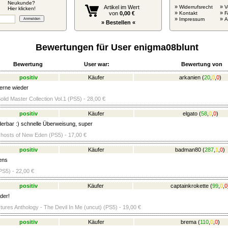
Neukunde?
»
»
Artikel im Wert
Widerrufsrecht
V
Hier klicken!
»
»
von
0,00 €
Kontakt
F
»
»
Impressum
» Bestellen «
Bewertungen für User enigma08blunt
Bewertung
User war:
Bewertung von
positiv
Käufer
arkanien
(
20
,
0
,
0
)
gerne wieder
lid Master Collection Vol.1 (PS5) - 28,00 €
positiv
Käufer
elgato
(
58
,
0
,
0
)
erbar :) schnelle Überweisung, super
hosts of New Eden (PS5) - 17,00 €
positiv
Käufer
badman80
(
287
,
1
,
0
)
ens
S5) - 22,00 €
positiv
Käufer
captainkrokette
(
99
,
0
,
0
der!
tures Anthology - The Devil In Me (uncut) (PS5) - 19,00 €
positiv
Käufer
brema
(
110
,
0
,
0
)