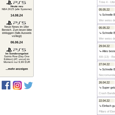
Trine 4 - Ult
Heute neu
NBA 2K25 (alle Systeme)
05.05.22
Schnelle B
14.08.24
Wer weiss de
Neue News im 18er
05.05.22
Bereich. Zum lesen bitte
einloggen (falls Ausweis
Schnelle 
vorliegt)
Wer weiss de
06.06.24
29.04.22
Alles best
Im Sonderangebot
Saints Row (Day One
XIII (13) - R
Edition) (AT, uncut) im
Moment nur 9,99 EUR
27.04.22
...mehr anzeigen
Schnelle B
Necromunda: 
26.04.22
Super gela
Crash Bandic
22.04.22
Einfach gut
Pillars of Ete