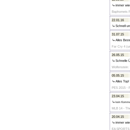
immer wie
Baphomets Fl
22.01.16
Schnell un
31.07.15
Alles Best
Far Cry 4 (u
26.05.15
Schnelle Ü
Wolfenstein:
05.05.15
Alles Top!
PES 2015 - P
23.04.15
kein Komme
MLB 14 - The
20.04.15
immer wie
EA SPORTS UF