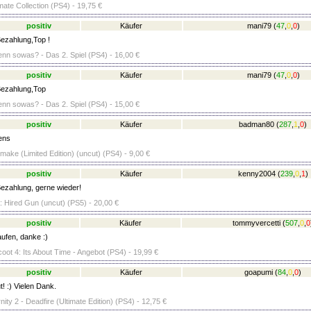
imate Collection (PS4) - 19,75 €
positiv
Käufer
mani79
(
47
,
0
,
0
)
ezahlung,Top !
nn sowas? - Das 2. Spiel (PS4) - 16,00 €
positiv
Käufer
mani79
(
47
,
0
,
0
)
Bezahlung,Top
nn sowas? - Das 2. Spiel (PS4) - 15,00 €
positiv
Käufer
badman80
(
287
,
1
,
0
)
ens
emake (Limited Edition) (uncut) (PS4) - 9,00 €
positiv
Käufer
kenny2004
(
239
,
0
,
1
)
ezahlung, gerne wieder!
Hired Gun (uncut) (PS5) - 20,00 €
positiv
Käufer
tommyvercetti
(
507
,
0
,
0
ufen, danke :)
oot 4: Its About Time - Angebot (PS4) - 19,99 €
positiv
Käufer
goapumi
(
84
,
0
,
0
)
! :) Vielen Dank.
rnity 2 - Deadfire (Ultimate Edition) (PS4) - 12,75 €