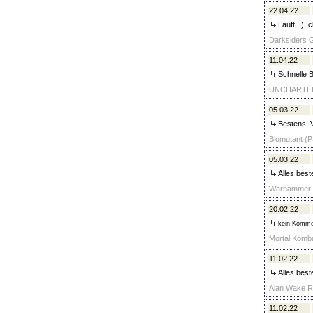
22.04.22
Läuft! :) I
Darksiders G
11.04.22
Schnelle B
UNCHARTED: L
05.03.22
Bestens! V
Biomutant (P
05.03.22
Alles best
Warhammer Ch
20.02.22
kein Komme
Mortal Kombat
11.02.22
Alles best
Alan Wake R
11.02.22