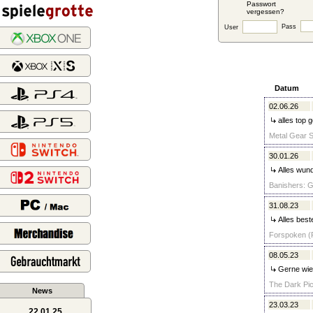
Passwort
vergessen?
Pass
User
Datum
02.06.26
alles top 
Metal Gear So
30.01.26
Alles wund
Banishers: G
31.08.23
Alles best
Forspoken (P
08.05.23
Gerne wie
The Dark Pic
News
23.03.23
22.01.25