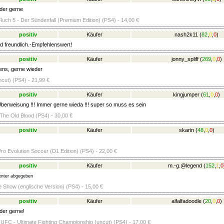
der gerne
uch 5 - Der Sündenfall (Premium Edition) (PS4) - 14,00 €
positiv
Käufer
nash2k11
(
82
,
0
,
0
)
d freundlich.-Empfehlenswert!
positiv
Käufer
jonny_spliff
(
269
,
0
,
0
)
ens, gerne wieder
ncut) (PS4) - 21,99 €
positiv
Käufer
kingjumper
(
61
,
0
,
0
)
berweisung !!! Immer gerne wieda !!! super so muss es sein
 The Old Blood (PS4) - 30,00 €
positiv
Käufer
skarin
(
48
,
0
,
0
)
ro Evolution Soccer (D1 Edition) (PS4) - 22,00 €
positiv
Käufer
m.-g.@legend
(
152
,
1
,
0
nter abgegeben
 Show (englische Version) (PS4) - 15,00 €
positiv
Käufer
alfalfadoodle
(
20
,
0
,
0
)
der gerne!
C - Ultimate Fighting Championship (uncut) (PS4) - 17,00 €