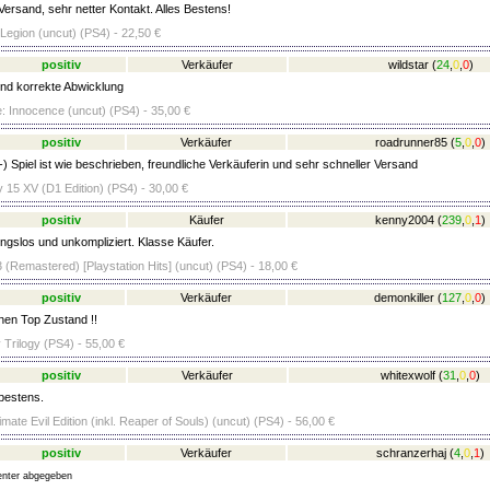
Versand, sehr netter Kontakt. Alles Bestens!
egion (uncut) (PS4) - 22,50 €
positiv
Verkäufer
wildstar
(
24
,
0
,
0
)
nd korrekte Abwicklung
e: Innocence (uncut) (PS4) - 35,00 €
positiv
Verkäufer
roadrunner85
(
5
,
0
,
0
)
-) Spiel ist wie beschrieben, freundliche Verkäuferin und sehr schneller Versand
y 15 XV (D1 Edition) (PS4) - 30,00 €
positiv
Käufer
kenny2004
(
239
,
0
,
1
)
ungslos und unkompliziert. Klasse Käufer.
 (Remastered) [Playstation Hits] (uncut) (PS4) - 18,00 €
positiv
Verkäufer
demonkiller
(
127
,
0
,
0
)
nen Top Zustand !!
Trilogy (PS4) - 55,00 €
positiv
Verkäufer
whitexwolf
(
31
,
0
,
0
)
bestens.
timate Evil Edition (inkl. Reaper of Souls) (uncut) (PS4) - 56,00 €
positiv
Verkäufer
schranzerhaj
(
4
,
0
,
1
)
nter abgegeben