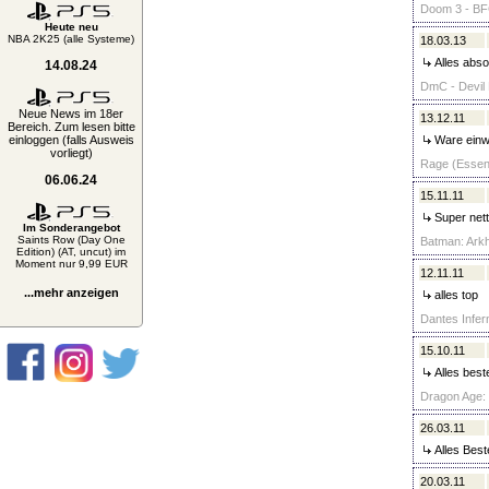
Doom 3 - BFG
Heute neu
NBA 2K25 (alle Systeme)
18.03.13
Alles abso
14.08.24
DmC - Devil 
Neue News im 18er
13.12.11
Bereich. Zum lesen bitte
einloggen (falls Ausweis
Ware einwa
vorliegt)
Rage (Essent
06.06.24
15.11.11
Super nett
Im Sonderangebot
Saints Row (Day One
Batman: Arkh
Edition) (AT, uncut) im
Moment nur 9,99 EUR
12.11.11
...mehr anzeigen
alles top
Dantes Infern
15.10.11
Alles best
Dragon Age: O
26.03.11
Alles Best
20.03.11