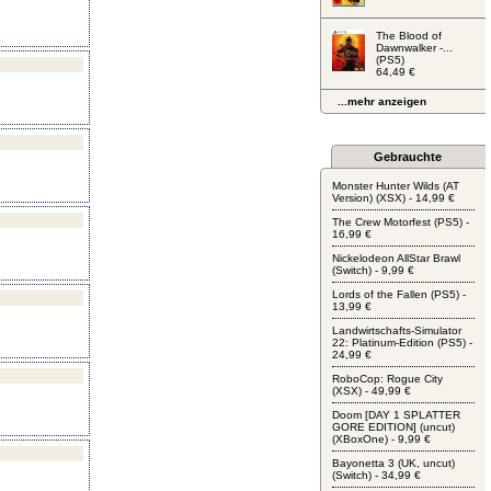
The Blood of
Dawnwalker -...
(PS5)
64,49 €
...mehr anzeigen
Gebrauchte
Monster Hunter Wilds (AT
Version) (XSX) - 14,99 €
The Crew Motorfest (PS5) -
16,99 €
Nickelodeon AllStar Brawl
(Switch) - 9,99 €
Lords of the Fallen (PS5) -
13,99 €
Landwirtschafts-Simulator
22: Platinum-Edition (PS5) -
24,99 €
RoboCop: Rogue City
(XSX) - 49,99 €
Doom [DAY 1 SPLATTER
GORE EDITION] (uncut)
(XBoxOne) - 9,99 €
Bayonetta 3 (UK, uncut)
(Switch) - 34,99 €