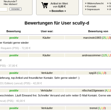
Neukunde?
»
»
Artikel im Wert
Widerrufsrecht
V
Hier klicken!
»
»
von
0,00 €
Kontakt
F
»
»
Impressum
» Bestellen «
Bewertungen für User scully-d
Bewertung
User war:
Bewertung von
positiv
Käufer
marcinokt1983
(
25
,
0
,
0
er Kontakt gerne wieder
l Requiem (PS5) - 72,00 €
positiv
Käufer
andreassimmer
(
125
,
1
,
r!
(PS5) - 37,00 €
positiv
Verkäufer
spg16
(
11
,
0
,
0
)
eferung, top Artikel und freundlicher Kontakt. Sehr gerne wieder! :)
D1 Edition) (uncut) (PS5) - 42,00 €
positiv
Verkäufer
n8schat10gewaex
(
4
,
0
,
beschrieben. Läuft Einwand frei. Schneller Versand und sehr netter E-Mail Kontakt. Gerne wie
ncut) (PS5) - 40,00 €
positiv
Verkäufer
tremol
(
1
,
0
,
0
)