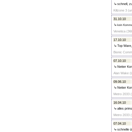
schnell, zu
Killzone 3 (u
31.10.10
kein Komme
Venetica (360
17.10.10
Top Ware,s
Bionic Comma
07.10.10
Netter Kon
Alan Wake (Li
09.06.10
Netter Kon
Metro 2033 (
16.04.10
alles prim
Metro 2033 (
07.04.10
schnelle üb