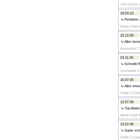
Just Cause 2
19.03.10
Perfekter Z
Heavy Rain (
22.12.09
Alles beste
Assassins Cr
03.11.09
Schnelle Be
Uncharted 2:
16.07.09
Alles einw
Fable 2 (Clas
13.07.09
Top Abwick
Alone in the 
13.07.09
Super schne
Fable 2 (Clas