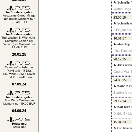
Schneller 
Watch Dogs L
Im Sonderangebot
Assassins Creed Mirage
23.05.19
(uncut) im Moment nur
22,49 EUR
Schnelle u
A Plague Tal
Im Sonderangebot
The Witcher 3: Wild Hunt -
16.01.17
Complete Edition (AT
Version) im Moment nur
alles Top :
22,49 EUR
Final Fantas
20.01.25
28.12.15
Alles reib
Reste sofort lieferbar:
PlayStation 5 Disc
God of War 3
Laufwerk SLIM + Cover
und 2 Standfüßen
24.08.15
07.09.24
Ware in ei
Zombie Army 
Im Sonderangebot
Star Wars Outlaws im
29.12.14
Moment nur 49,99 EUR
War alles 
04.09.24
Diablo 3 - Ul
15.04.13
Heute neu
Astro Bot
kein Komme