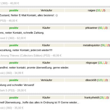
 (360) - 40,00 €
positiv
Verkäufer
raigee
(
10
,
0
,
0
)
ustand, Netter E-Mail Kontakt, alles bestens! :-)
PS3) - 48,00 €
positiv
Käufer
phkaetner
(
60
,
0
,
0
)
ns, netter Kontakt, schnelle Zahlung.
eed 2 (360) - 62,00 €
positiv
Käufer
metalinquisitor
(
56
,
0
,
0
)
zahlung, netter Kontakt, jederzeit wieder!!!!
 Among Thieves (Collectors Edition) (PS3) - 48,99 €
positiv
Käufer
nbgsugar
(
15
,
1
,
1
)
andfrei. netter kontakt. promte überweißung. gerne wieder.
sic) (360) - 34,99 €
positiv
Verkäufer
dibeck68
(
123
,
0
,
0
)
lung und schneller Versand!
Dark 5 (PS3) - 28,00 €
positiv
Käufer
frankythekill
(
29
,
0
,
0
)
ll Überweisung...hoffe das alles in Ordnung ist !!! Gerne wieder...
sic) (360) - 35,00 €