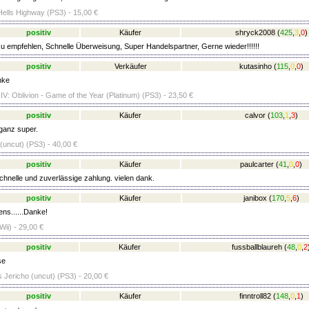
Hells Highway (PS3) - 15,00 €
positiv
Käufer
shryck2008
(
425
,
3
,
0
)
u empfehlen, Schnelle Überweisung, Super Handelspartner, Gerne wieder!!!!!!
positiv
Verkäufer
kutasinho
(
115
,
0
,
0
)
nke
 IV: Oblivion - Game of the Year (Platinum) (PS3) - 23,50 €
positiv
Käufer
calvor
(
103
,
1
,
3
)
ganz super.
uncut) (PS3) - 40,00 €
positiv
Käufer
paulcarter
(
41
,
0
,
0
)
chnelle und zuverlässige zahlung. vielen dank.
positiv
Käufer
janibox
(
170
,
5
,
6
)
ens......Danke!
ii) - 29,00 €
positiv
Käufer
fussballblaureh
(
48
,
0
,
2
se
s Jericho (uncut) (PS3) - 20,00 €
positiv
Käufer
finntroll82
(
148
,
0
,
1
)