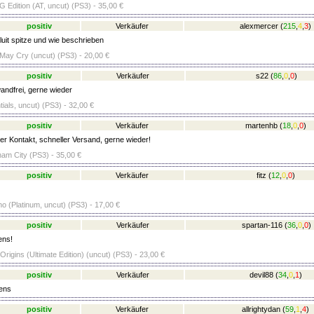
 Edition (AT, uncut) (PS3) - 35,00 €
positiv
Verkäufer
alexmercer
(
215
,
4
,
3
)
luit spitze und wie beschrieben
May Cry (uncut) (PS3) - 20,00 €
positiv
Verkäufer
s22
(
86
,
0
,
0
)
ndfrei, gerne wieder
ials, uncut) (PS3) - 32,00 €
positiv
Verkäufer
martenhb
(
18
,
0
,
0
)
er Kontakt, schneller Versand, gerne wieder!
am City (PS3) - 35,00 €
positiv
Verkäufer
fitz
(
12
,
0
,
0
)
o (Platinum, uncut) (PS3) - 17,00 €
positiv
Verkäufer
spartan-116
(
36
,
0
,
0
)
ens!
rigins (Ultimate Edition) (uncut) (PS3) - 23,00 €
positiv
Verkäufer
devil88
(
34
,
0
,
1
)
ens
positiv
Verkäufer
allrightydan
(
59
,
1
,
4
)