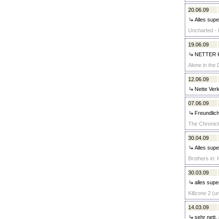
20.06.09
Alles supe
Uncharted - 
19.06.09
NETTER K
Alone in the 
12.06.09
Nette Verk
07.06.09
Freundlich
The Chronicl
30.04.09
Alles supe
Brothers in: 
30.03.09
alles super
Killzone 2 (u
14.03.09
sehr nett, 