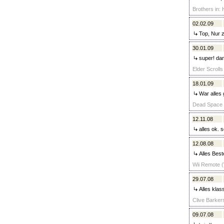
Brothers in: 
02.02.09
Top, Nur z
30.01.09
super! da
Elder Scrolls
18.01.09
War alles 
Dead Space (
12.11.08
alles ok. s
12.08.08
Alles Best
Wii Remote (W
29.07.08
Alles klas
Clive Barker
09.07.08