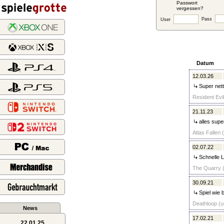
Passwort
vergessen?
Pass
User
Datum
12.03.26
Super nett
Resident Evi
21.11.23
alles supe
Atlas Fallen 
02.07.22
Schnelle Li
The Quarry (
30.09.21
Spiel wie 
Deathloop (u
News
17.02.21
22.01.25