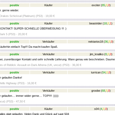
positiv
Käufer
exciter
(
85
,
0
,
0
)
r. gerne wieder.
Drakes Schicksal (Platinum) (PS3) - 19,00 €
positiv
Käufer
beastrider
(
18
,
0
,
1
)
ONTAKT! SUPER-SCHNELLE ÜBERWEISUNG !!! :)
Dark 5 (PS3) - 20,00 €
positiv
Verkäufer
nektarios18
(
36
,
0
,
0
)
äuferhin einfach Top!!! Da macht kaufen Spaß.
positiv
Verkäufer
jim_knaliko
(
8
,
0
,
0
)
er, zuverlässiger Kontakt und sehr schnelle Lieferung. Ware genau wie beschrieben. Daumen
es of Riddick: Assault on Dark Athena (UK, uncut) (PS3) - 36,00 €
positiv
Verkäufer
turrican
(
54
,
0
,
0
)
r gelaufen Danke!
Hells Highway (PS3) - 16,00 €
positiv
Verkäufer
groobe
(
68
,
0
,
0
)
 gelaufen.... immer wider gerne.... TOP!!!! :)))))
ncut) (PS3) - 47,50 €
positiv
Käufer
s04
(
4
,
0
,
0
)
alles glatt gelaufen, Vielen Dank und Glück auf sagt S04