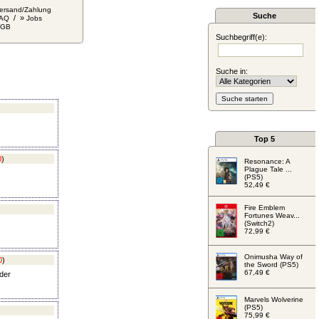
ersand/Zahlung
Suche
/ »
AQ
Jobs
AGB
Suchbegriff(e):
Suche in:
)
Top 5
0
)
Resonance: A
Plague Tale ...
(PS5)
52,49 €
Fire Emblem
Fortunes Weav...
(Switch2)
72,99 €
Onimusha Way of
0
)
the Sword (PS5)
67,49 €
der
Marvels Wolverine
(PS5)
75,99 €