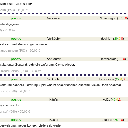
verlässig - alles super!
ncut) (PS3) - 45,00 €
positiv
Verkäufer
313tommygun
(
17
,
0
,
0
)
nter abgegeben
) - 20,00 €
positiv
Verkäufer
devilfish
(
20
,
0
,
0
)
ehr schnell Versand gerne wieder.
ndo (uncut) (PS3) - 10,00 €
positiv
Verkäufer
24stdzocker
(
7
,
0
,
0
)
takt, guter Zustand, schnelle Lieferung. Gerne wieder.
mited Edition) (360) - 30,00 €
positiv
Verkäufer
henni-man
(
22
,
0
,
0
)
takt und schnelle Lieferung. Spiel war im beschriebenen Zustand. Vielen Dank nochmal!!!
uncut) (360) - 28,00 €
positiv
Käufer
yd01
(
48
,
0
,
1
)
a gerne wieder
uncut) (360) - 35,00 €
positiv
Käufer
souldja
(
225
,
0
,
0
)
erweisung...netter kontakt...jederzeit wieder