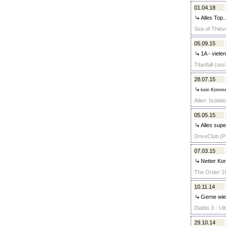
01.04.18
Alles Top.
Sea of Thiev
05.09.15
1A - vielen
Titanfall (un
28.07.15
kein Komme
Alien: Isolat
05.05.15
Alles supe
DriveClub (P
07.03.15
Netter Kon
The Order 18
10.11.14
Gerne wie
Diablo 3 - Ul
29.10.14