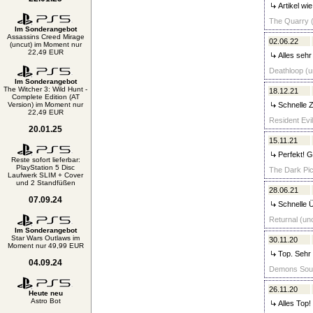
Artikel wie
The Quarry (
Im Sonderangebot
Assassins Creed Mirage
02.06.22
(uncut) im Moment nur
22,49 EUR
Alles sehr
Deathloop (u
Im Sonderangebot
The Witcher 3: Wild Hunt -
18.12.21
Complete Edition (AT
Version) im Moment nur
Schnelle Z
22,49 EUR
Resident Evil
20.01.25
15.11.21
Perfekt! G
Reste sofort lieferbar:
PlayStation 5 Disc
The Dark Pict
Laufwerk SLIM + Cover
und 2 Standfüßen
28.06.21
07.09.24
Schnelle Ü
Returnal (unc
Im Sonderangebot
Star Wars Outlaws im
30.11.20
Moment nur 49,99 EUR
Top. Sehr 
04.09.24
Demons Souls
26.11.20
Heute neu
Astro Bot
Alles Top!