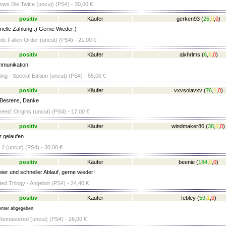
ows Die Twice (uncut) (PS4) - 30,00 €
positiv
Käufer
gerken93
(
25
,
0
,
0
)
elle Zahlung :) Gerne Wieder:)
i: Fallen Order (uncut) (PS4) - 21,00 €
positiv
Käufer
alxhrlms
(
6
,
0
,
0
)
munikation!
ng - Special Edition (uncut) (PS4) - 55,00 €
positiv
Käufer
vxvsolavxv
(
76
,
1
,
0
)
 Bestens, Danke
eed: Origins (uncut) (PS4) - 17,00 €
positiv
Käufer
windmaker86
(
38
,
0
,
0
)
r gelaufen
 2 (uncut) (PS4) - 30,00 €
positiv
Käufer
beenie
(
184
,
0
,
0
)
ier und schneller Ablauf, gerne wieder!
ed Trilogy - Angebot (PS4) - 24,40 €
positiv
Käufer
febley
(
59
,
1
,
0
)
nter abgegeben
Remastered (uncut) (PS4) - 26,00 €