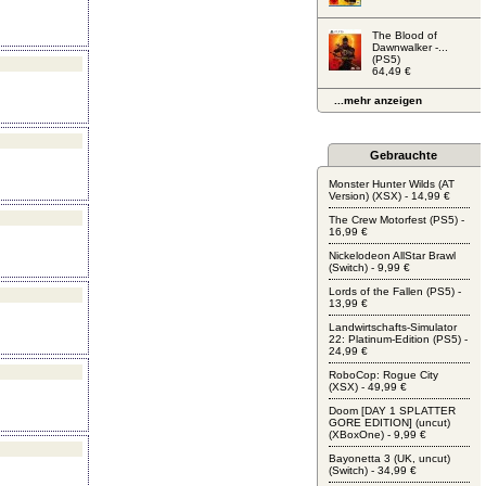
The Blood of
Dawnwalker -...
(PS5)
)
64,49 €
...mehr anzeigen
Gebrauchte
Monster Hunter Wilds (AT
Version) (XSX) - 14,99 €
The Crew Motorfest (PS5) -
16,99 €
Nickelodeon AllStar Brawl
(Switch) - 9,99 €
Lords of the Fallen (PS5) -
13,99 €
Landwirtschafts-Simulator
22: Platinum-Edition (PS5) -
24,99 €
RoboCop: Rogue City
(XSX) - 49,99 €
Doom [DAY 1 SPLATTER
GORE EDITION] (uncut)
(XBoxOne) - 9,99 €
Bayonetta 3 (UK, uncut)
(Switch) - 34,99 €