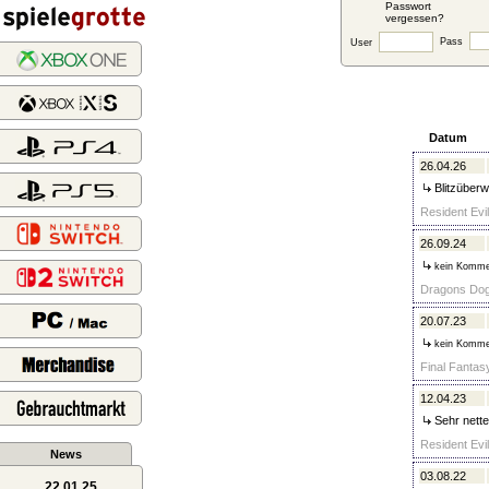
Passwort
vergessen?
Pass
User
Datum
26.04.26
Blitzüberw
Resident Evi
26.09.24
kein Komme
Dragons Dogm
20.07.23
kein Komme
Final Fantas
12.04.23
Sehr nette
Resident Evi
News
03.08.22
22.01.25