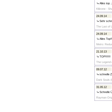
Alles top. 
Killzone - Sh
24.09.14
Sehr schne
The Last of 
24.09.14
Alles Top!!
Metro: Redux
21.10.13
TOP!!!!!!!
The Legend o
09.07.12
schnelle Z
Dark Souls (
31.05.12
Schnelle 
Rayman Origi