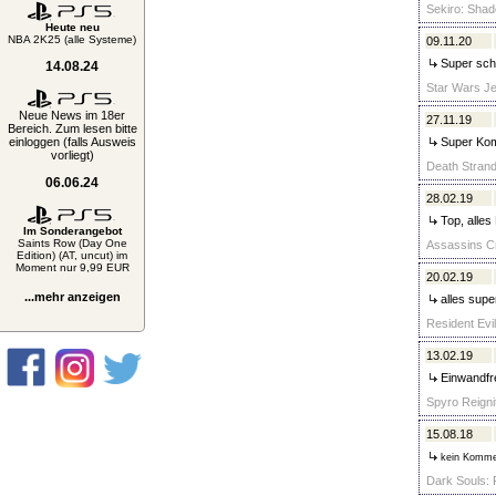
Sekiro: Shad
Heute neu
NBA 2K25 (alle Systeme)
09.11.20
Super schn
14.08.24
Star Wars Jed
Neue News im 18er
27.11.19
Bereich. Zum lesen bitte
einloggen (falls Ausweis
Super Kom
vorliegt)
Death Strandi
06.06.24
28.02.19
Top, alles
Im Sonderangebot
Saints Row (Day One
Assassins Cr
Edition) (AT, uncut) im
Moment nur 9,99 EUR
20.02.19
...mehr anzeigen
alles supe
Resident Evil
13.02.19
Einwandfre
Spyro Reignit
15.08.18
kein Komme
Dark Souls: 