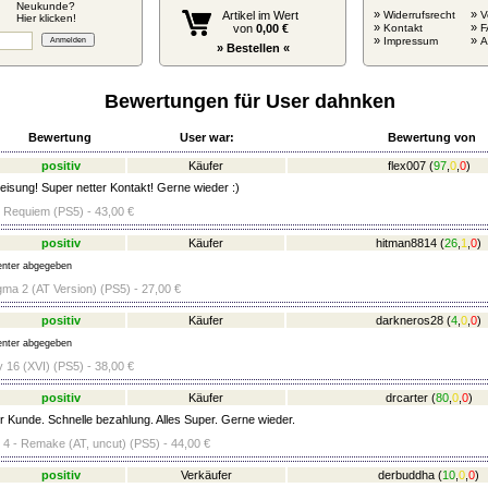
Neukunde?
»
»
Artikel im Wert
Widerrufsrecht
V
Hier klicken!
»
»
von
0,00 €
Kontakt
F
»
»
Impressum
» Bestellen «
Bewertungen für User dahnken
Bewertung
User war:
Bewertung von
positiv
Käufer
flex007
(
97
,
0
,
0
)
eisung! Super netter Kontakt! Gerne wieder :)
l Requiem (PS5) - 43,00 €
positiv
Käufer
hitman8814
(
26
,
1
,
0
)
nter abgegeben
a 2 (AT Version) (PS5) - 27,00 €
positiv
Käufer
darkneros28
(
4
,
0
,
0
)
nter abgegeben
y 16 (XVI) (PS5) - 38,00 €
positiv
Käufer
drcarter
(
80
,
0
,
0
)
r Kunde. Schnelle bezahlung. Alles Super. Gerne wieder.
l 4 - Remake (AT, uncut) (PS5) - 44,00 €
positiv
Verkäufer
derbuddha
(
10
,
0
,
0
)