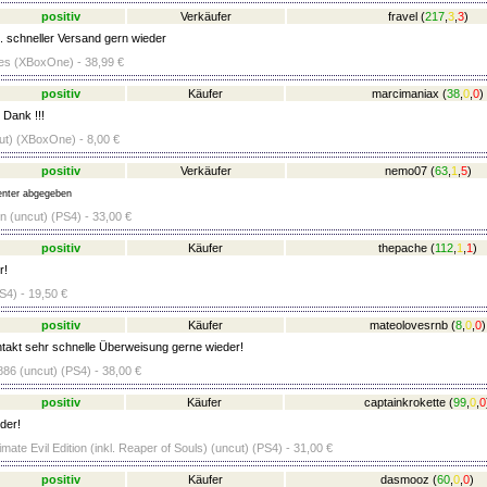
positiv
Verkäufer
fravel
(
217
,
3
,
3
)
.. schneller Versand gern wieder
es (XBoxOne) - 38,99 €
positiv
Käufer
marcimaniax
(
38
,
0
,
0
)
 Dank !!!
cut) (XBoxOne) - 8,00 €
positiv
Verkäufer
nemo07
(
63
,
1
,
5
)
nter abgegeben
ion (uncut) (PS4) - 33,00 €
positiv
Käufer
thepache
(
112
,
1
,
1
)
r!
S4) - 19,50 €
positiv
Käufer
mateolovesrnb
(
8
,
0
,
0
)
takt sehr schnelle Überweisung gerne wieder!
86 (uncut) (PS4) - 38,00 €
positiv
Käufer
captainkrokette
(
99
,
0
,
0
der!
timate Evil Edition (inkl. Reaper of Souls) (uncut) (PS4) - 31,00 €
positiv
Käufer
dasmooz
(
60
,
0
,
0
)