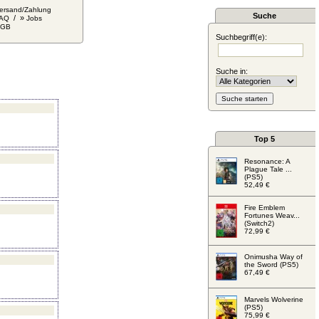
ersand/Zahlung
Suche
/ »
AQ
Jobs
AGB
Suchbegriff(e):
Suche in:
Top 5
Resonance: A
Plague Tale ...
(PS5)
52,49 €
Fire Emblem
Fortunes Weav...
(Switch2)
72,99 €
Onimusha Way of
the Sword (PS5)
67,49 €
Marvels Wolverine
(PS5)
75,99 €