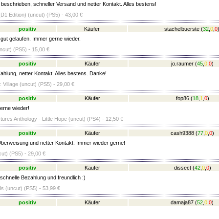
 beschrieben, schneller Versand und netter Kontakt. Alles bestens!
D1 Edition) (uncut) (PS5) - 43,00 €
positiv
Käufer
stachelbuerste
(
32
,
0
,
0
 gut gelaufen. Immer gerne wieder.
ncut) (PS5) - 15,00 €
positiv
Käufer
jo.raumer
(
45
,
0
,
0
)
ahlung, netter Kontakt. Alles bestens. Danke!
: Village (uncut) (PS5) - 29,00 €
positiv
Käufer
fop86
(
18
,
1
,
0
)
erne wieder!
ures Anthology - Little Hope (uncut) (PS4) - 12,50 €
positiv
Käufer
cash9388
(
77
,
0
,
0
)
berweisung und netter Kontakt. Immer wieder gerne!
ut) (PS5) - 29,00 €
positiv
Käufer
dissect
(
42
,
0
,
0
)
schnelle Bezahlung und freundlich :)
 (uncut) (PS5) - 53,99 €
positiv
Käufer
damaja87
(
52
,
0
,
0
)