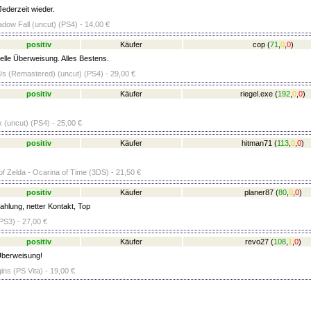
Jederzeit wieder.
adow Fall (uncut) (PS4) - 14,00 €
positiv
Käufer
cop
(
71
,
0
,
0
)
lle Überweisung. Alles Bestens.
Us (Remastered) (uncut) (PS4) - 29,00 €
positiv
Käufer
riegel.exe
(
192
,
0
,
0
)
 (uncut) (PS4) - 25,00 €
positiv
Käufer
hitman71
(
113
,
0
,
0
)
f Zelda - Ocarina of Time (3DS) - 21,50 €
positiv
Käufer
planer87
(
80
,
0
,
0
)
ahlung, netter Kontakt, Top
PS3) - 27,00 €
positiv
Käufer
revo27
(
108
,
1
,
0
)
Überweisung!
ns (PS Vita) - 19,00 €