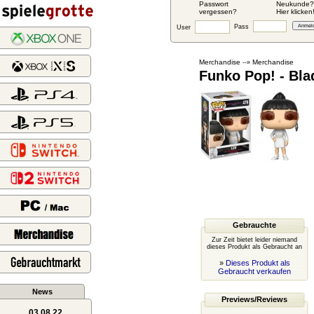
Passwort
Neukunde?
vergessen?
Hier klicken
Pass
User
Merchandise
Merchandise
--»
Funko Pop! - Bla
Gebrauchte
Zur Zeit bietet leider niemand
dieses Produkt als Gebraucht an
»
Dieses Produkt als
Gebraucht verkaufen
News
Previews/Reviews
03.08.22