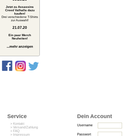
Jetzt zu Assassins
Creed Valhalla dazu
kaufen!
Drei verschiedene T-Shirts
zur Auswahl!
21.07.20
Ein paar Merch
Neuheiten!
...mehr anzeigen
Service
Dein Account
> Kontakt
Username
> Versand/Zahlung
> FAQ
Passwort
> Impressum