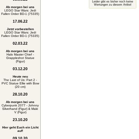
Leider gibt es bisher noch keine
Wertungen zu diesem Artikel
Ab morgen bei uns
LEGO Star Wars: Jedi
Fallen Order BD-1 (75335)
17.06.22
Jetzt vorbestellen
LEGO Star Wars: Jedi
Fallen Order BD-1 (75335)
02.03.22
Ab morgen bei uns
Halo Master Chief -
Grappleshot Statue
(Figur)
03.12.20
Heute neu
The Last of Us: Part 2 -
PVC Statue Ellie with Bow
(20 cm)
28.10.20
Ab morgen bei uns
Cyberpunk 2077 - Johnny
Silverhand (Figur) & Male
V (Figur)
23.10.20
Hier geht Euch ein Licht
auf!
09.10.20