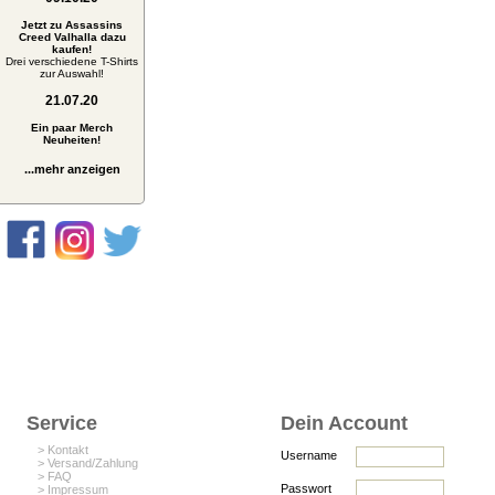
Jetzt zu Assassins
Creed Valhalla dazu
kaufen!
Drei verschiedene T-Shirts
zur Auswahl!
21.07.20
Ein paar Merch
Neuheiten!
...mehr anzeigen
Service
Dein Account
> Kontakt
Username
> Versand/Zahlung
> FAQ
Passwort
> Impressum