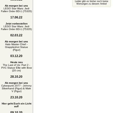
Leider gibt es bisher noch keine
Wertungen zu diesem Artikel
Ab morgen bei uns
LEGO Star Wars: Jedi
Fallen Order BD-1 (75335)
17.06.22
Jetzt vorbestellen
LEGO Star Wars: Jedi
Fallen Order BD-1 (75335)
02.03.22
Ab morgen bei uns
Halo Master Chief -
Grappleshot Statue
(Figur)
03.12.20
Heute neu
The Last of Us: Part 2 -
PVC Statue Ellie with Bow
(20 cm)
28.10.20
Ab morgen bei uns
Cyberpunk 2077 - Johnny
Silverhand (Figur) & Male
V (Figur)
23.10.20
Hier geht Euch ein Licht
auf!
09.10.20