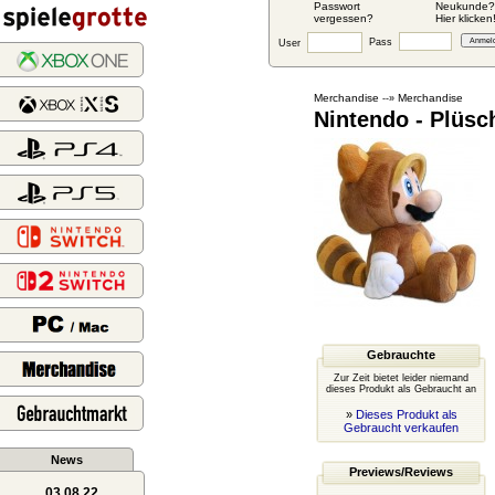
Passwort
Neukunde?
vergessen?
Hier klicken
Pass
User
Merchandise
Merchandise
--»
Nintendo - Plüsc
Gebrauchte
Zur Zeit bietet leider niemand
dieses Produkt als Gebraucht an
»
Dieses Produkt als
Gebraucht verkaufen
News
Previews/Reviews
03.08.22