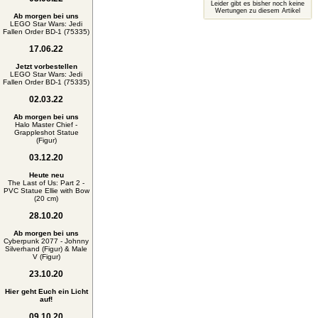
Leider gibt es bisher noch keine
Wertungen zu diesem Artikel
Ab morgen bei uns
LEGO Star Wars: Jedi
Fallen Order BD-1 (75335)
17.06.22
Jetzt vorbestellen
LEGO Star Wars: Jedi
Fallen Order BD-1 (75335)
02.03.22
Ab morgen bei uns
Halo Master Chief -
Grappleshot Statue
(Figur)
03.12.20
Heute neu
The Last of Us: Part 2 -
PVC Statue Ellie with Bow
(20 cm)
28.10.20
Ab morgen bei uns
Cyberpunk 2077 - Johnny
Silverhand (Figur) & Male
V (Figur)
23.10.20
Hier geht Euch ein Licht
auf!
09.10.20