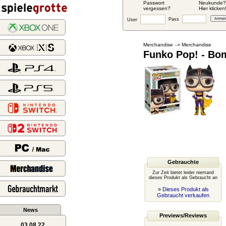
Passwort
Neukunde?
vergessen?
Hier klicken
Pass
User
Merchandise
Merchandise
--»
Funko Pop! - Bom
Gebrauchte
Zur Zeit bietet leider niemand
dieses Produkt als Gebraucht an
»
Dieses Produkt als
Gebraucht verkaufen
News
Previews/Reviews
03.08.22