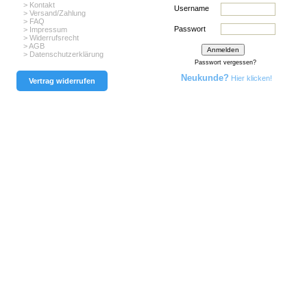
> Kontakt
Username
> Versand/Zahlung
> FAQ
Passwort
> Impressum
> Widerrufsrecht
> AGB
> Datenschutzerklärung
Passwort vergessen?
Neukunde?
Hier klicken!
Vertrag widerrufen