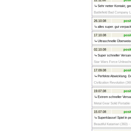
12.11.08
posi
Sehr netter Kontakt, ge
Battlefield Bad Company Li
26.10.08
posi
alles super. gut verpa
17.10.08
posi
Ultraschnelle Überweisun
02.10.08
posit
Super schneller Versan
Star Wars Force Unleashe
17.09.08
posi
Perfekte Abwicklung. D
Civilization Revolution (36
19.07.08
posi
Extrem schneller Versan
Metal Gear Solid Portable
15.07.08
posi
Superklasse! Spiel in 
Beautiful Katamari (360) -