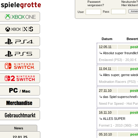
Passwort
Neukunde?
vergessen?
Hier klicken
Pass
User
Datum
Bewer
12.05.11
posi
Absolut super freundlic
Enslaved (PS3) - 20,00 €
11.04.11
posi
Alles super, gerne wied
Modnation Racers (PS3) -
27.11.10
posit
das Spiel superschnell e
Need For Speed - Hot Pursu
16.11.10
posit
ALLES SUPER
Formel 1 - 2010 (360) - 3
News
05.10.10
posi
22.01.25