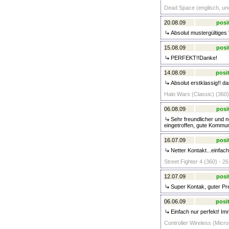
Dead Space (englisch, unc
20.08.09
posi
Absolut mustergültiges 
15.08.09
posi
PERFEKT!!Danke!
14.08.09
posit
Absolut erstklassig!! d
Halo Wars (Classic) (360)
06.08.09
posi
Sehr freundlicher und ne
eingetroffen, gute Kommun
16.07.09
posi
Netter Kontakt...einfac
Street Fighter 4 (360) - 26
12.07.09
posi
Super Kontak, guter Pre
06.06.09
posit
Einfach nur perfekt! Im
Controller Wireless (Micro