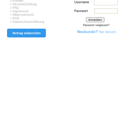
> Kontakt
Username
> Versand/Zahlung
> FAQ
Passwort
> Impressum
> Widerrufsrecht
> AGB
> Datenschutzerklärung
Passwort vergessen?
Neukunde?
Hier klicken!
Vertrag widerrufen