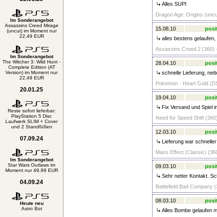
Alles SUPI
Dragon Age: Origins (uncu
Im Sonderangebot
Assassins Creed Mirage
15.08.10
posi
(uncut) im Moment nur
22,49 EUR
alles bestens gelaufen,
Assassins Creed 2 (360) 
Im Sonderangebot
The Witcher 3: Wild Hunt -
28.04.10
posi
Complete Edition (AT
Version) im Moment nur
schnelle Lieferung, nett
22,49 EUR
Pokemon - Heart Gold (DS
20.01.25
19.04.10
posi
Fix Versand und Spiel i
Reste sofort lieferbar:
PlayStation 5 Disc
Need for Speed Shift (360)
Laufwerk SLIM + Cover
und 2 Standfüßen
12.03.10
posi
07.09.24
Lieferung war schneller
Mass Effect (Classic) (360
Im Sonderangebot
Star Wars Outlaws im
09.03.10
posi
Moment nur 49,99 EUR
Sehr netter Kontakt. Sc
04.09.24
Battlefield Bad Company (
08.03.10
posi
Heute neu
Astro Bot
Alles Bombe gelaufen me