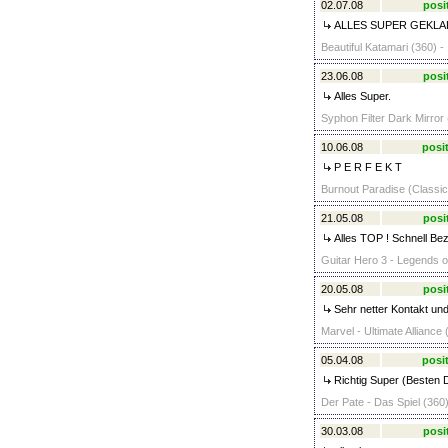
02.07.08
posi
ALLES SUPER GEKLA
Beautiful Katamari (360) -
23.06.08
posi
Alles Super.
Syphon Filter Dark Mirror
10.06.08
posit
P E R F E K T
Burnout Paradise (Classic
21.05.08
posi
Alles TOP ! Schnell Bez
Guitar Hero 3 - Legends of
20.05.08
posi
Sehr netter Kontakt und
Marvel - Ultimate Alliance
05.04.08
posit
Richtig Super (Besten Da
Der Pate - Das Spiel (360)
30.03.08
posi