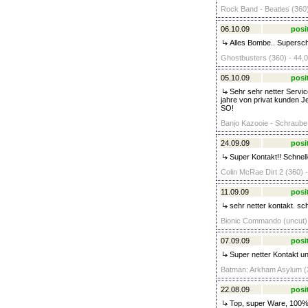
Rock Band - Beatles (360)
06.10.09
posi
Alles Bombe.. Superschne
Ghostbusters (360) - 44,0
05.10.09
posi
Sehr sehr netter Service
jahre von privat kunden Je
SO!
Banjo Kazooie - Schraube 
24.09.09
posi
Super Kontakt!! Schnel
Colin McRae Dirt 2 (360) -
11.09.09
posi
sehr netter kontakt. sch
Bionic Commando (uncut) 
07.09.09
posi
Super netter Kontakt und
Batman: Arkham Asylum (3
22.08.09
posi
Top, super Ware, 100% 