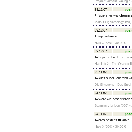
Project Gotham Racing 4 (
29.12.07
posi
Spiel in einwandfreiem 
Metal Slug Anthology (Wii)
09.12.07
posi
top verkäufer
Halo 3 (360) - 30,00 €
02.12.07
posi
Super schnelle Lieferun
Half Life 2 - The Orange B
25.11.07
posi
Alles super! Zustand wa
Die Simpsons - Das Spiel 
24.11.07
posi
Ware wie beschrieben,se
Stuntman: Ignition (360) -
24.11.07
posi
alles bestens!!!Danke!!
Halo 3 (360) - 30,00 €