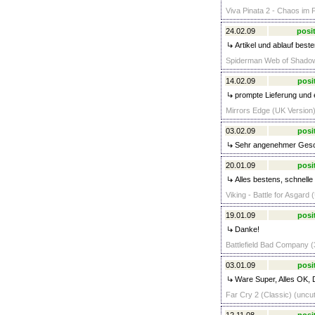
Viva Pinata 2 - Chaos im 
24.02.09
posit
Artikel und ablauf best
Spiderman Web of Shadow
14.02.09
posi
prompte Lieferung und 
Mirrors Edge (UK Version)
03.02.09
posi
Sehr angenehmer Geschäf
20.01.09
posi
Alles bestens, schnelle
Viking - Battle for Asgard 
19.01.09
posi
Danke!
Battlefield Bad Company (
03.01.09
posi
Ware Super, Alles OK,
Far Cry 2 (Classic) (uncut