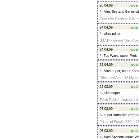
26.04.09
posi
Alles Bestens Gerne wie
Controller Wireless (Micro
24.04.09
posi
allles prima!
GTA IV - Grand Theft Auto 
24.04.09
posi
Top Ware, super Preis, 
23.04.09
posi
Alles super, netter Kon
XBox Live Abo - 12 Mona
22.03.09
posi
alles super
Tomb Raider: Underworld 
07.03.09
posi
super schneller versan
Prince of Persia (360) - 2
06.03.09
posi
Alles Spitzenklasse: Wa