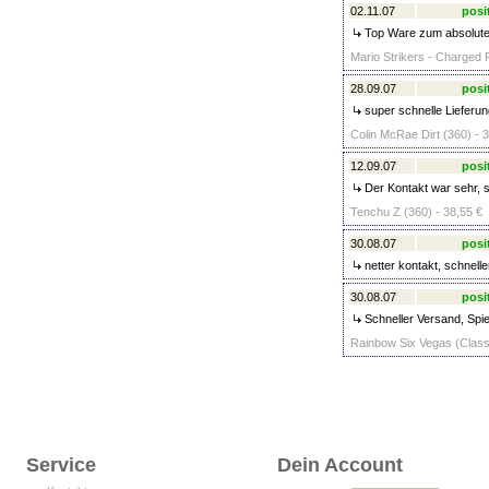
02.11.07
posi
Top Ware zum absoluten 
Mario Strikers - Charged F
28.09.07
posi
super schnelle Lieferung
Colin McRae Dirt (360) - 
12.09.07
posi
Der Kontakt war sehr, se
Tenchu Z (360) - 38,55 €
30.08.07
posi
netter kontakt, schnelle
30.08.07
posi
Schneller Versand, Spiel
Rainbow Six Vegas (Classi
Service
Dein Account