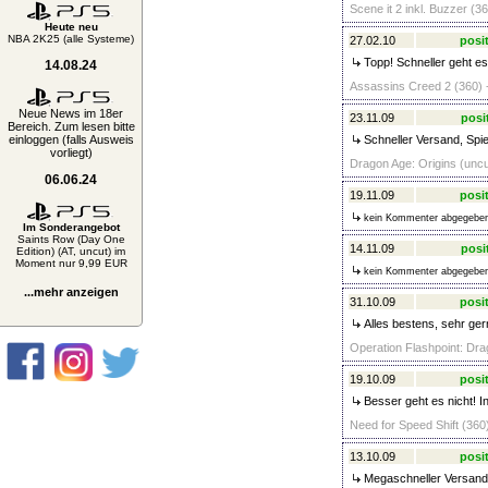
Scene it 2 inkl. Buzzer (36
Heute neu
NBA 2K25 (alle Systeme)
27.02.10
posit
Topp! Schneller geht es 
14.08.24
Assassins Creed 2 (360) 
Neue News im 18er
23.11.09
posi
Bereich. Zum lesen bitte
einloggen (falls Ausweis
Schneller Versand, Spie
vorliegt)
Dragon Age: Origins (uncu
06.06.24
19.11.09
posit
kein Kommenter abgegebe
Im Sonderangebot
Saints Row (Day One
14.11.09
posi
Edition) (AT, uncut) im
Moment nur 9,99 EUR
kein Kommenter abgegebe
...mehr anzeigen
31.10.09
posit
Alles bestens, sehr ger
Operation Flashpoint: Dra
19.10.09
posit
Besser geht es nicht! I
Need for Speed Shift (360)
13.10.09
posit
Megaschneller Versand 