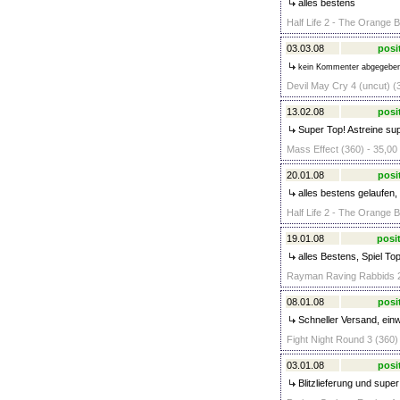
alles bestens
Half Life 2 - The Orange B
03.03.08
posi
kein Kommenter abgegebe
Devil May Cry 4 (uncut) (
13.02.08
posi
Super Top! Astreine sup
Mass Effect (360) - 35,00
20.01.08
posi
alles bestens gelaufen, 
Half Life 2 - The Orange B
19.01.08
posit
alles Bestens, Spiel To
Rayman Raving Rabbids 2 
08.01.08
posi
Schneller Versand, ein
Fight Night Round 3 (360)
03.01.08
posi
Blitzlieferung und super 