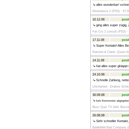
alles wunderbar! schnel
Resistance 2 (PS3) - 47,9
10.12.08
posi
ging alles super zügig,
Far Cry 2 (uncut) (PS3) -
17.11.08
posi
Super Kontakt! Alles Be
Ratchet & Clank: Quest fo
14.11.08
posi
hat alles super gklappt
24.10.08
posi
Schnelle Zahlung, netter
Uncharted - Drakes Schick
30.09.08
posi
kein Kommenter abgegebe
Buzz Quiz TV (inkl. Buzzer
26.08.08
posi
Sehr schneller Kontakt, l
Battlefield Bad Company (