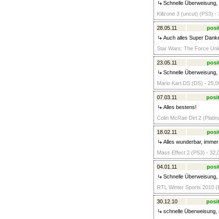
Schnelle Überweisung,
Killzone 3 (uncut) (PS3) -
28.05.11
posi
Auch alles Super Dank
Star Wars: The Force Unl
23.05.11
posi
Schnelle Überweisung, 
Mario Kart DS (DS) - 25,0
07.03.11
posit
Alles bestens!
Colin McRae Dirt 2 (Plati
18.02.11
posi
Alles wunderbar, immer
Mass Effect 2 (PS3) - 32,
04.01.11
posi
Schnelle Überweisung, N
RTL Winter Sports 2010 (
30.12.10
posit
schnelle Überweisung, 