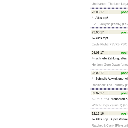
Uncharted: The Lost Legac
23.06.17
posi
Alles top!
EVE: Valkyrie [PSVR] (PS4
23.06.17
posi
Alles top!
Eagle Flight [PSVR] (PS4)
08.03.17
posi
schnelle Zahlung, alles
Horizon: Zero Dawn (uncut
28.02.17
posi
Schnelle Abwicklung. Al
Robinson: The Journey [P
09.02.17
posi
PERFEKT! freundlich & s
Watch Dogs 2 (uncut) (PS
12.12.16
posi
Alles Top. Super Verkäu
Ratchet & Clank [Playstati