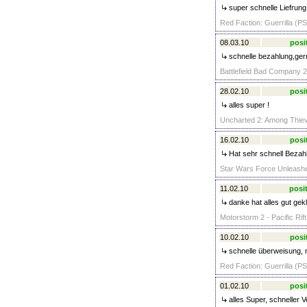
super schnelle Liefrung
Red Faction: Guerrilla (PS
08.03.10
posi
schnelle bezahlung,gern
Battlefield Bad Company 2
28.02.10
posi
alles super !
Uncharted 2: Among Thiev
16.02.10
posi
Hat sehr schnell Bezahl
Star Wars Force Unleashed
11.02.10
posit
danke hat alles gut gek
Motorstorm 2 - Pacific Rif
10.02.10
posi
schnelle überweisung, n
Red Faction: Guerrilla (PS
01.02.10
posi
alles Super, schneller 