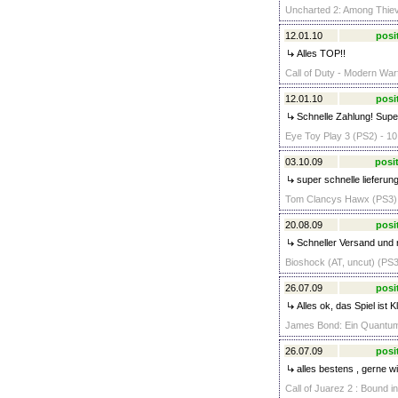
Uncharted 2: Among Thiev
12.01.10
posi
Alles TOP!!
Call of Duty - Modern War
12.01.10
posi
Schnelle Zahlung! Supe
Eye Toy Play 3 (PS2) - 10
03.10.09
posit
super schnelle lieferung
Tom Clancys Hawx (PS3) 
20.08.09
posi
Schneller Versand und n
Bioshock (AT, uncut) (PS3
26.07.09
posi
Alles ok, das Spiel ist K
James Bond: Ein Quantum 
26.07.09
posi
alles bestens , gerne w
Call of Juarez 2 : Bound i