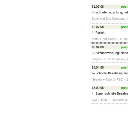
31.07.08
posi
schnelle bezahlung, nett
Battlefield Bad Company (
12.07.08
posi
Perfekt!
Metal Gear Solid 4 - Guns 
18.04.08
posi
Blitzüberweisung! Nett
SingStar PS3 Standalone (
14.04.08
posi
Schnelle Bezahlung, fre
Heavenly Sword (PS3) - 2
18.02.08
posi
Super schnelle Bezahl
Call of Duty 4 - Modern W