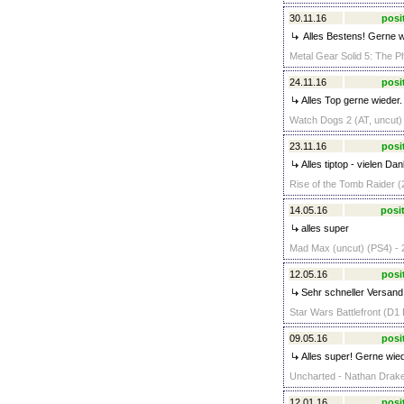
30.11.16
posi
Alles Bestens! Gerne w
Metal Gear Solid 5: The P
24.11.16
posi
Alles Top gerne wieder.
Watch Dogs 2 (AT, uncut) 
23.11.16
posi
Alles tiptop - vielen Dank
Rise of the Tomb Raider (2
14.05.16
posit
alles super
Mad Max (uncut) (PS4) - 
12.05.16
posi
Sehr schneller Versand.
Star Wars Battlefront (D1 
09.05.16
posi
Alles super! Gerne wied
Uncharted - Nathan Drake 
12.01.16
posi