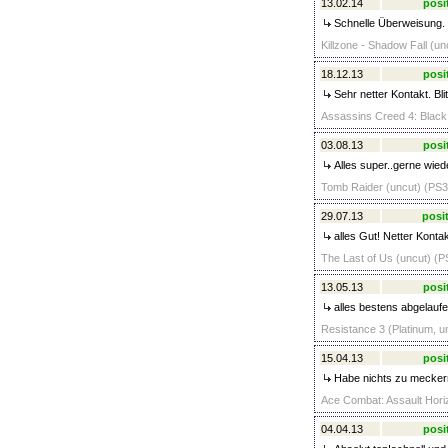
13.02.14
posi
Schnelle Überweisung. 
Killzone - Shadow Fall (un
18.12.13
posi
Sehr netter Kontakt. Bl
Assassins Creed 4: Black 
03.08.13
posi
Alles super..gerne wied
Tomb Raider (uncut) (PS3)
29.07.13
posit
alles Gut! Netter Konta
The Last of Us (uncut) (P
13.05.13
posi
alles bestens abgelaufe
Resistance 3 (Platinum, u
15.04.13
posi
Habe nichts zu meckern.
Ace Combat: Assault Horiz
04.04.13
posi