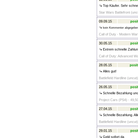
Top Käufer. Sehr schnel
Star Wars Battlefront (unc
09.09.15
posi
kein Kommenter abgegebe
Call of Duty - Modern War
30.05.15
posi
Extrem schnelle Zahlung
Call of Duty: Advanced Wa
28.05.15
posit
Alles gut!
Battlefield Hardline (uncut
26.05.15
posi
Schnelle Bezahlung und 
Project Cars (PS4) - 49,5
27.04.15
posi
Schnelle Bezahlung. All
Battlefield Hardline (uncut
29.01.15
posi
Geld sofort da