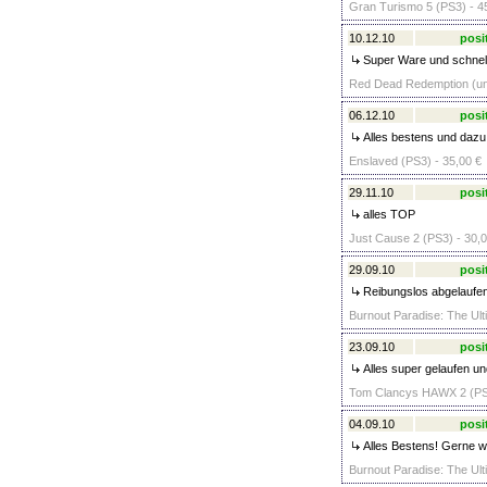
Gran Turismo 5 (PS3) - 4
10.12.10
posi
Super Ware und schnelle
Red Dead Redemption (unc
06.12.10
posi
Alles bestens und dazu
Enslaved (PS3) - 35,00 €
29.11.10
posi
alles TOP
Just Cause 2 (PS3) - 30,0
29.09.10
posi
Reibungslos abgelaufen
Burnout Paradise: The Ult
23.09.10
posi
Alles super gelaufen u
Tom Clancys HAWX 2 (PS3
04.09.10
posi
Alles Bestens! Gerne w
Burnout Paradise: The Ult