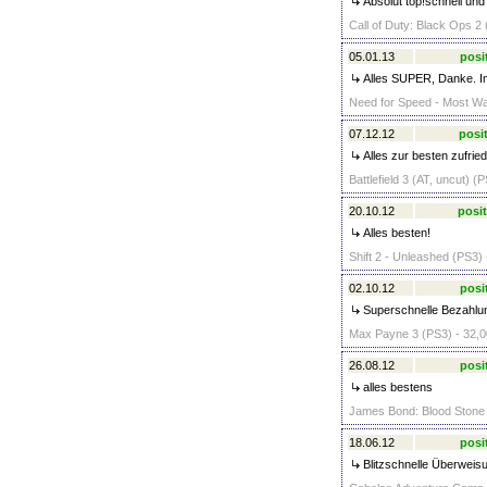
Absolut top!schnell und
Call of Duty: Black Ops 2 
05.01.13
posi
Alles SUPER, Danke. I
Need for Speed - Most Wa
07.12.12
posit
Alles zur besten zufriede
Battlefield 3 (AT, uncut) (
20.10.12
posit
Alles besten!
Shift 2 - Unleashed (PS3) 
02.10.12
posi
Superschnelle Bezahlun
Max Payne 3 (PS3) - 32,0
26.08.12
posi
alles bestens
James Bond: Blood Stone 
18.06.12
posi
Blitzschnelle Überweisu