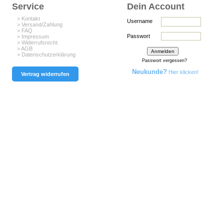
Service
Dein Account
> Kontakt
Username
> Versand/Zahlung
> FAQ
Passwort
> Impressum
> Widerrufsrecht
> AGB
> Datenschutzerklärung
Passwort vergessen?
Neukunde?
Hier klicken!
Vertrag widerrufen