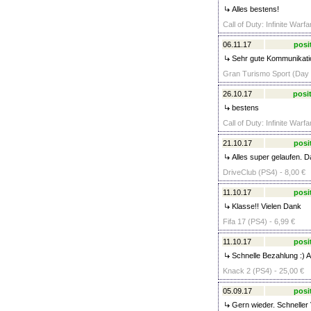
Alles bestens!
Call of Duty: Infinite Warf
06.11.17
posi
Sehr gute Kommunikation
Gran Turismo Sport (Day 1
26.10.17
posit
bestens
Call of Duty: Infinite Warf
21.10.17
posi
Alles super gelaufen. D
DriveClub (PS4) - 8,00 €
11.10.17
posi
Klasse!! Vielen Dank
Fifa 17 (PS4) - 6,99 €
11.10.17
posi
Schnelle Bezahlung :) Al
Knack 2 (PS4) - 25,00 €
05.09.17
posi
Gern wieder. Schneller