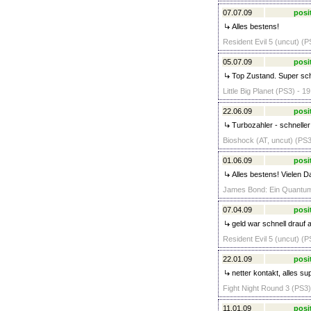
07.07.09
posi
Alles bestens!
Resident Evil 5 (uncut) (P
05.07.09
posi
Top Zustand. Super schn
Little Big Planet (PS3) - 1
22.06.09
posi
Turbozahler - schnelle
Bioshock (AT, uncut) (PS3
01.06.09
posi
Alles bestens! Vielen D
James Bond: Ein Quantum 
07.04.09
posi
geld war schnell drauf a
Resident Evil 5 (uncut) (P
22.01.09
posi
netter kontakt, alles su
Fight Night Round 3 (PS3)
11.01.09
posi