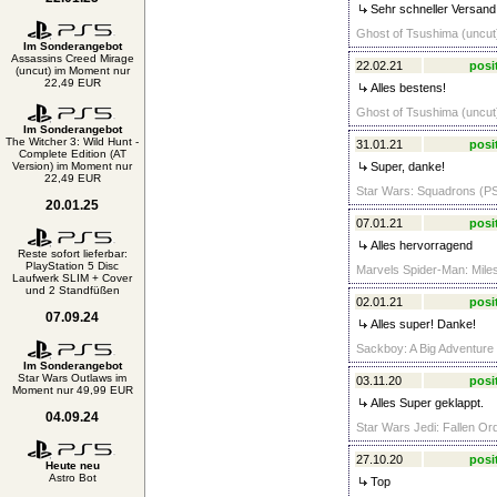
Sehr schneller Versand 
Ghost of Tsushima (uncut)
Im Sonderangebot
Assassins Creed Mirage
22.02.21
posi
(uncut) im Moment nur
22,49 EUR
Alles bestens!
Ghost of Tsushima (uncut)
Im Sonderangebot
The Witcher 3: Wild Hunt -
31.01.21
posi
Complete Edition (AT
Version) im Moment nur
Super, danke!
22,49 EUR
Star Wars: Squadrons (PS
20.01.25
07.01.21
posi
Alles hervorragend
Reste sofort lieferbar:
PlayStation 5 Disc
Marvels Spider-Man: Miles
Laufwerk SLIM + Cover
und 2 Standfüßen
02.01.21
posi
07.09.24
Alles super! Danke!
Sackboy: A Big Adventure 
Im Sonderangebot
Star Wars Outlaws im
03.11.20
posi
Moment nur 49,99 EUR
Alles Super geklappt.
04.09.24
Star Wars Jedi: Fallen Ord
27.10.20
posi
Heute neu
Astro Bot
Top