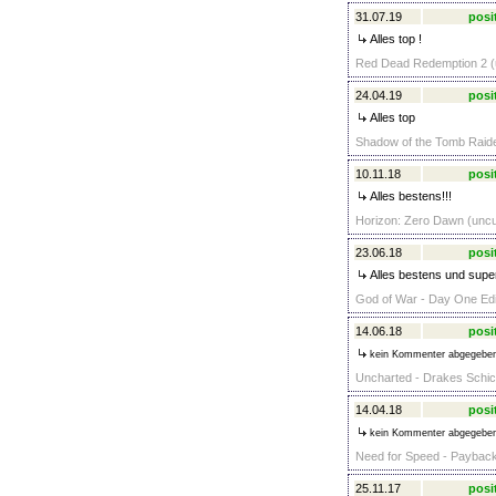
31.07.19
posi
Alles top !
Red Dead Redemption 2 (u
24.04.19
posi
Alles top
Shadow of the Tomb Raide
10.11.18
posi
Alles bestens!!!
Horizon: Zero Dawn (uncut
23.06.18
posi
Alles bestens und super
God of War - Day One Edit
14.06.18
posi
kein Kommenter abgegebe
Uncharted - Drakes Schic
14.04.18
posi
kein Kommenter abgegebe
Need for Speed - Payback
25.11.17
posi