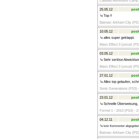
Cabelas Adventure Camp 
25.05.12
posi
Top !!
Batman: Arkham City (PS3
10.05.12
posi
alles super geklappt.
Mass Effect 3 (uncut) (PS
03.05.12
posit
Sehr seriöse Abwicklun
Mass Effect 3 (uncut) (PS
27.01.12
posi
Alles top gelaufen, sch
Sonic Generations (PS3) -
23.01.12
posi
Schnelle Überweisung, n
Formel 1 - 2010 (PS3) - 2
04.12.11
posi
kein Kommenter abgegebe
Batman: Arkham City (PS3