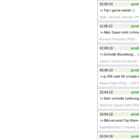
02.09.10
posi
Top ! gerne wieder ;)
Split / Second: Velocity (P
11.08.10
posi
Alles Super-sehr schne
Burnout Paradise (PS3) - 
02.08.10
posit
Schnelle Bezahlung.... 
James Camerons Avatar: D
06.06.10
posit
jo 35€ statt 0€ schade e
Heavy Rain (PS3) - 0,00 
22.04.10
posi
Sehr schnelle Lieferung
Need for Speed Shift (PS3
19.04.10
posi
Blitzversand-Top Ware-
Battlefield Bad Company 2
16.04.10
posi