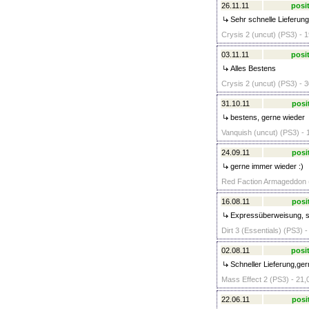
26.11.11
posit
Sehr schnelle Lieferung,
Crysis 2 (uncut) (PS3) - 1
03.11.11
posit
Alles Bestens
Crysis 2 (uncut) (PS3) - 3
31.10.11
posi
bestens, gerne wieder
Vanquish (uncut) (PS3) - 
24.09.11
posi
gerne immer wieder :)
Red Faction Armageddon (
16.08.11
posi
Expressüberweisung, se
Dirt 3 (Essentials) (PS3) -
02.08.11
posit
Schneller Lieferung,ger
Mass Effect 2 (PS3) - 21,
22.06.11
posi