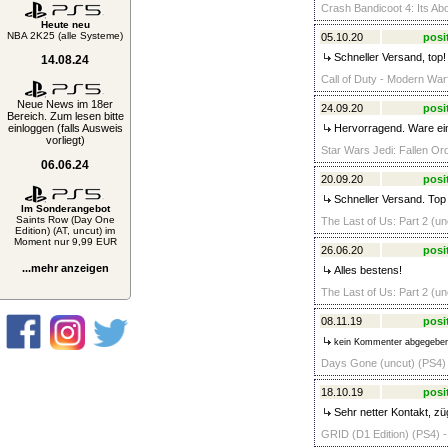
Crash Bandicoot 4: Its Ab
Heute neu
NBA 2K25 (alle Systeme)
05.10.20
posi
Schneller Versand, top!
14.08.24
Call of Duty - Modern Warf
Neue News im 18er
24.09.20
posi
Bereich. Zum lesen bitte
einloggen (falls Ausweis
Hervorragend. Ware einw
vorliegt)
Star Wars Jedi: Fallen Ord
06.06.24
20.09.20
posi
Schneller Versand. Top
Im Sonderangebot
Saints Row (Day One
The Last of Us: Part 2 (un
Edition) (AT, uncut) im
Moment nur 9,99 EUR
26.06.20
posi
...mehr anzeigen
Alles bestens!
The Last of Us: Part 2 (un
08.11.19
posi
kein Kommenter abgegebe
Days Gone (uncut) (PS4) 
18.10.19
posi
Sehr netter Kontakt, zü
GRID (D1 Edition) (PS4) -