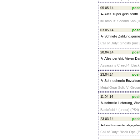
05.05.14
posi
Alles super gelaufen!!!
inFamous: Second Son (un
03.05.14
posi
Schnelle Zahlung,gerne
Call of Duty: Ghosts (uncu
28.04.14
posi
Alles perfekt. Vielen D
Assassins Creed 4: Black 
23.04.14
posi
Sehr schnelle Bezahlung
Metal Gear Solid V: Groun
11.04.14
posi
schnelle Lieferung, War
Battlefield 4 (uncut) (PS4)
23.03.14
posi
kein Kommenter abgegebe
Call of Duty: Black Ops (P