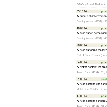
GTA V - Grand Theft Auto 
03.10.14
posi
super schneller versand 
Destiny (uncut) (PS4) - 3
18.09.14
posi
Alles super, gerne wied
Destiny (uncut) (PS4) - 4
28.06.14
posi
Alles gut gerne wieder!!
Call of Duty: Ghosts (uncu
04.06.14
posi
Netter Kontakt, lief alles
Tomb Raider (PS4) - 28,0
21.05.14
posit
Alles bestens und schne
Metal Gear Solid V: Groun
17.05.14
posi
Alles bestens schnelle
Tomb Raider (PS4) - 31,7