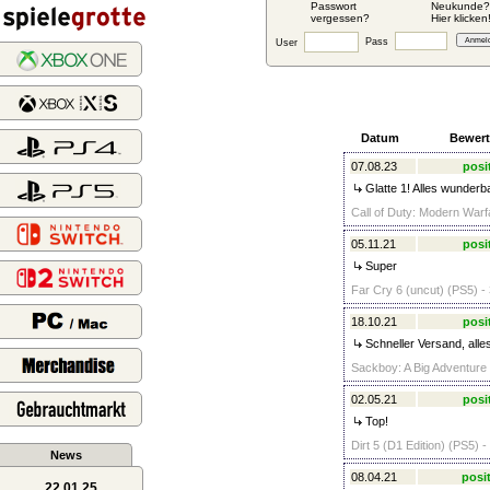
Passwort
Neukunde?
vergessen?
Hier klicken
Pass
User
Datum
Bewer
07.08.23
posi
Glatte 1! Alles wunderba
Call of Duty: Modern Warfa
05.11.21
posi
Super
Far Cry 6 (uncut) (PS5) -
18.10.21
posi
Schneller Versand, alle
Sackboy: A Big Adventure 
02.05.21
posi
Top!
Dirt 5 (D1 Edition) (PS5) -
News
08.04.21
posit
22.01.25