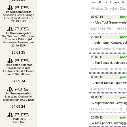
«:::P:::» «:::E:::» «:::R:::
Wireless Controller - Dua
Im Sonderangebot
Assassins Creed Mirage
07.07.14
posi
(uncut) im Moment nur
22,49 EUR
Alles Top! Gerne wieder
NBA 2K14 (PS4) - 29,50 €
Im Sonderangebot
The Witcher 3: Wild Hunt -
29.09.11
posi
Complete Edition (AT
Version) im Moment nur
sehr netter Kontakt, sch
22,49 EUR
SingStar ABBA (Standalone
20.01.25
28.07.11
posi
Top Zustand, schnelle L
Reste sofort lieferbar:
PlayStation 5 Disc
Dead Rising 2 (Classic, UK
Laufwerk SLIM + Cover
und 2 Standfüßen
03.07.11
posi
07.09.24
Netter Kontakt, gute Wa
Halo Reach (360) - 20,99 
Im Sonderangebot
Star Wars Outlaws im
01.07.11
posi
Moment nur 49,99 EUR
superschnelle Lieferun
04.09.24
LA Noire (uncut) (PS3) - 3
23.06.11
posi
Heute neu
Astro Bot
Alles perfekt und zügig 