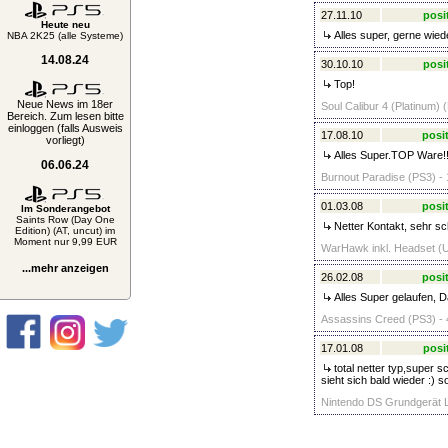
27.11.10
posi
Heute neu
Alles super, gerne wied
NBA 2K25 (alle Systeme)
14.08.24
30.10.10
posi
Top!
Neue News im 18er
Soul Calibur 4 (Platinum) 
Bereich. Zum lesen bitte
einloggen (falls Ausweis
17.08.10
posit
vorliegt)
Alles Super.TOP Ware!!
06.06.24
Burnout Paradise (PS3) - 
01.03.08
posit
Im Sonderangebot
Saints Row (Day One
Netter Kontakt, sehr sc
Edition) (AT, uncut) im
Moment nur 9,99 EUR
WarHawk inkl. Headset (U
...mehr anzeigen
26.02.08
posit
Alles Super gelaufen, 
Assassins Creed (PS3) - 
17.01.08
posi
total netter typ,super s
sieht sich bald wieder :) 
Nintendo DS Grundgerät L