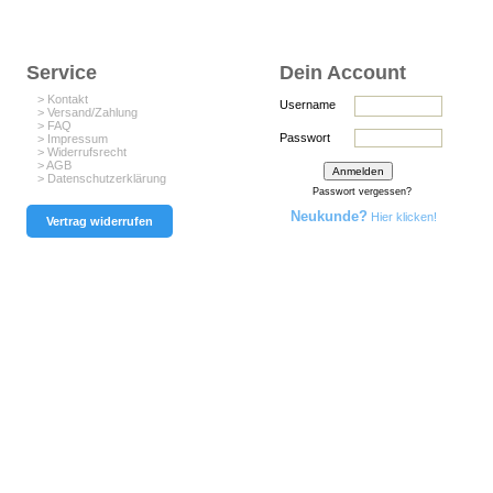
Service
Dein Account
> Kontakt
Username
> Versand/Zahlung
> FAQ
Passwort
> Impressum
> Widerrufsrecht
> AGB
> Datenschutzerklärung
Passwort vergessen?
Neukunde?
Hier klicken!
Vertrag widerrufen