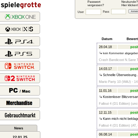
Passwort
Neukunde?
vergessen?
Hier klicken
Pass
User
Datum
Bewer
28.04.18
posi
kein Kommenter abgegebe
Crash Bandicoot N.Sane Tr
14.03.17
posi
Schnelle Überweisung. 
Mario Party 10 (WiiU) - 14
11.01.16
posi
Kostenloser Blitzversan
Fallout 4 (D1 Edition) (unc
12.11.15
posi
Kann mich nicht beklag
Fallout 4 (D1 Edition) (AT,
News
06.08.14
posi
22.01.25