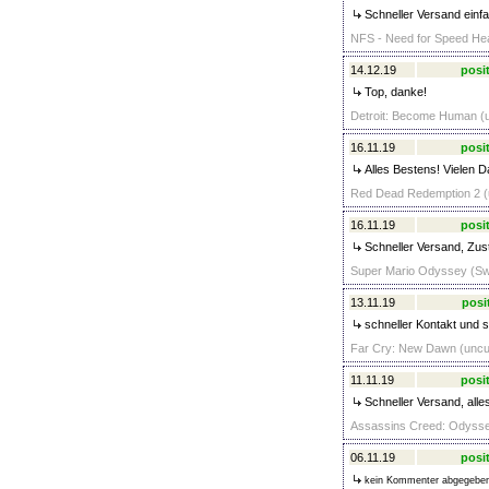
Schneller Versand einf
NFS - Need for Speed Hea
14.12.19
posit
Top, danke!
Detroit: Become Human (u
16.11.19
posit
Alles Bestens! Vielen D
Red Dead Redemption 2 (u
16.11.19
posit
Schneller Versand, Zust
Super Mario Odyssey (Swi
13.11.19
posi
schneller Kontakt und s
Far Cry: New Dawn (uncut
11.11.19
posit
Schneller Versand, all
Assassins Creed: Odyssey
06.11.19
posit
kein Kommenter abgegebe