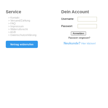
Service
Dein Account
> Kontakt
Username
> Versand/Zahlung
> FAQ
Passwort
> Impressum
> Widerrufsrecht
> AGB
> Datenschutzerklärung
Passwort vergessen?
Neukunde?
Hier klicken!
Vertrag widerrufen