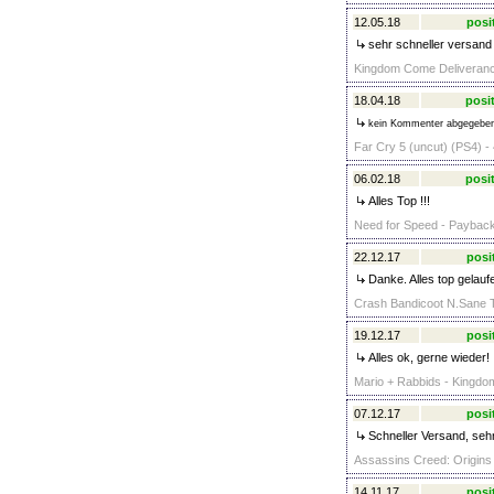
12.05.18
posi
sehr schneller versand 
Kingdom Come Deliverance 
18.04.18
posit
kein Kommenter abgegebe
Far Cry 5 (uncut) (PS4) -
06.02.18
posit
Alles Top !!!
Need for Speed - Payback
22.12.17
posi
Danke. Alles top gelauf
Crash Bandicoot N.Sane Tr
19.12.17
posi
Alles ok, gerne wieder!
Mario + Rabbids - Kingdom
07.12.17
posi
Schneller Versand, seh
Assassins Creed: Origins 
14.11.17
posi