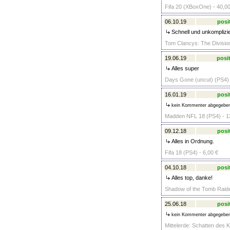
Fifa 20 (XBoxOne) - 40,00
06.10.19
posi
Schnell und unkomplizie
Tom Clancys: The Division
19.06.19
posit
Alles super
Days Gone (uncut) (PS4) 
16.01.19
posi
kein Kommenter abgegebe
Madden NFL 18 (PS4) - 1
09.12.18
posi
Alles in Ordnung.
Fifa 18 (PS4) - 6,00 €
04.10.18
posi
Alles top, danke!
Shadow of the Tomb Raide
25.06.18
posi
kein Kommenter abgegebe
Mittelerde: Schatten des K