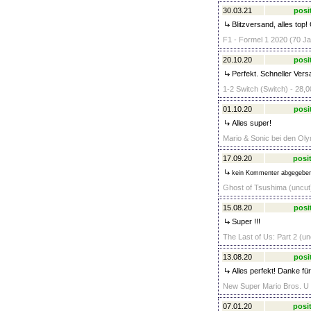
30.03.21
posi
Blitzversand, alles top
F1 - Formel 1 2020 (70 Ja
20.10.20
posi
Perfekt. Schneller Vers
1-2 Switch (Switch) - 28,0
01.10.20
posi
Alles super!
Mario & Sonic bei den Oly
17.09.20
posit
kein Kommenter abgegebe
Ghost of Tsushima (uncut)
15.08.20
posi
Super !!!
The Last of Us: Part 2 (un
13.08.20
posi
Alles perfekt! Danke fü
New Super Mario Bros. U 
07.01.20
posit