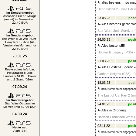
alles bestens ... so ma
Dead Island 2 - Pulp Editi
Im Sonderangebot
Assassins Creed Mirage
23.05.23
posi
(uncut) im Moment nur
22,49 EUR
Alles bestens gerne wi
Star Wars Jedi: Survivor 
Im Sonderangebot
The Witcher 3: Wild Hunt -
26.03.23
posit
Complete Edition (AT
Version) im Moment nur
Alles bestens!!!!
22,49 EUR
Hogwarts Legacy (PS5) - 
20.01.25
21.03.23
posit
Alles Bestens - gerne w
Reste sofort lieferbar:
PlayStation 5 Disc
Gotham Knights (PS5) - 2
Laufwerk SLIM + Cover
und 2 Standfüßen
18.03.23
posi
07.09.24
kein Kommenter abgegebe
The Last of Us: Part 2 (un
Im Sonderangebot
Star Wars Outlaws im
24.01.23
posit
Moment nur 49,99 EUR
Alles in Ordnung
04.09.24
Horizon Forbidden West (
02.11.22
posit
Heute neu
Astro Bot
kein Kommenter abgegebe