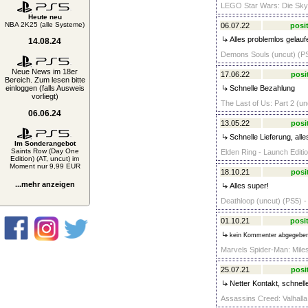
LEGO Star Wars: Die Skyw
Heute neu
NBA 2K25 (alle Systeme)
06.07.22
posit
Alles problemlos gelauf
14.08.24
Demons Souls (uncut) (PS
Neue News im 18er
17.06.22
posi
Bereich. Zum lesen bitte
einloggen (falls Ausweis
Schnelle Bezahlung
vorliegt)
The Last of Us: Part 2 (un
06.06.24
13.05.22
posi
Schnelle Lieferung, alle
Im Sonderangebot
Saints Row (Day One
Elden Ring - Launch Editio
Edition) (AT, uncut) im
Moment nur 9,99 EUR
18.10.21
posi
...mehr anzeigen
Alles super!
Deathloop (uncut) (PS5) -
01.10.21
posit
kein Kommenter abgegebe
Marvels Spider-Man: Miles
25.07.21
posi
Netter Kontakt, schnell
Assassins Creed: Valhalla