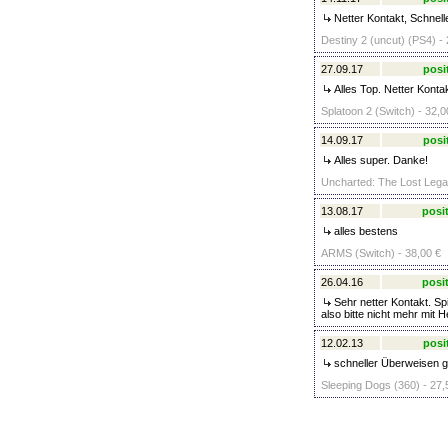
Netter Kontakt, Schnell
Destiny 2 (uncut) (PS4) - 
27.09.17
posi
Alles Top. Netter Konta
Splatoon 2 (Switch) - 32,0
14.09.17
posi
Alles super. Danke!
Uncharted: The Lost Legac
13.08.17
posit
alles bestens
ARMS (Switch) - 38,00 €
26.04.16
posit
Sehr netter Kontakt. Sp
also bitte nicht mehr mit 
12.02.13
posi
schneller Überweisen ge
Sleeping Dogs (360) - 27,