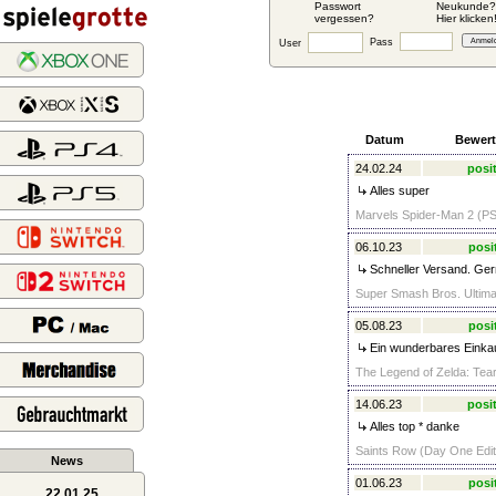
Passwort
Neukunde?
vergessen?
Hier klicken
Pass
User
Datum
Bewer
24.02.24
posit
Alles super
Marvels Spider-Man 2 (PS
06.10.23
posi
Schneller Versand. Ger
Super Smash Bros. Ultimat
05.08.23
posi
Ein wunderbares Einkau
The Legend of Zelda: Tear
14.06.23
posit
Alles top * danke
Saints Row (Day One Editi
News
01.06.23
posi
22.01.25