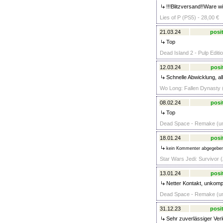
!!!Blitzversand!!Ware wi
Lies of P (PS5) - 28,00 €
21.03.24
posit
Top
Dead Island 2 - Pulp Editi
12.03.24
posi
Schnelle Abwicklung, al
Wo Long: Fallen Dynasty (
08.02.24
posi
Top
Dead Space - Remake (unc
18.01.24
posi
kein Kommenter abgegebe
Star Wars Jedi: Survivor 
13.01.24
posi
Netter Kontakt, unkompl
Dead Space - Remake (unc
31.12.23
posit
Sehr zuverlässiger Verk