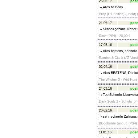
26.06.17
posi
Alles bestens.
Prey (D1 Edition) (uncut) 
21.06.17
posi
Schnell gezahlt. Netter 
Rime (PS4) - 20,00 €
17.05.16
posi
Alles bestens, schnelle
Ratchet & Clank (AT Versi
02.04.16
posi
Alles BESTENS, Danke
The Witcher 3 - Wild Hunt 
24.03.16
posi
Top!Schnelle Überweisu
Dark Souls 2 - Scholar of 
26.02.16
posi
sehr schnelle Zahlung.
Bloodborne (uncut) (PS4) 
11.01.16
posi