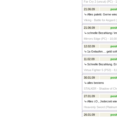
Far Cry 2 (uncut) (PC) - 
21.06.09
posi
Alles paletti. Gerne wied
Viking - Battle for Asgard 
21.06.09
posi
schnelle Bezahlung / i
Mirrors Edge (PC) - 10,00
12.02.09
posi
1a Gelaufen.... geld sof
11.02.09
posi
Schnelle Bezahlung. Er
Virtua Fighter 5 (PS3) - 8,
30.01.09
posi
alles bestens
STALKER - Shadow of Che
27.01.09
posi
Alles i.O., Jederzeit wie
Heavenly Sword (Platinum
26.01.09
posi