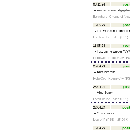
03.11.24
posi
kein Kommenter abgegebe
Banishers: Ghosts of New
16.05.24
posi
Top Ware und schneller
Lords of the Fallen (PS5) 
11.05.24
posi
Top, gerne wieder ????
RoboCop: Rogue City (PS5
25.04.24
posi
Alles bestens!
RoboCop: Rogue City (PS5
25.04.24
posi
Alles Super
Lords of the Fallen (PS5) 
22.04.24
posit
Gerne wieder
Lies of P (PS5) - 25,00 €
16.04.24
posit