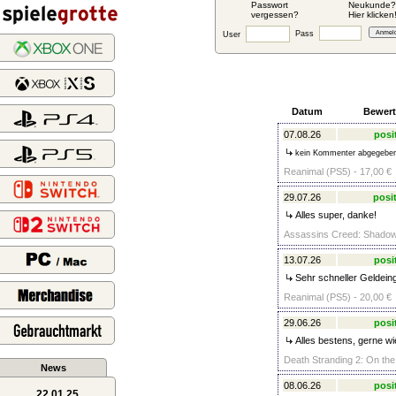
Passwort
Neukunde?
vergessen?
Hier klicken
Pass
User
Datum
Bewer
07.08.26
posi
kein Kommenter abgegebe
Reanimal (PS5) - 17,00 €
29.07.26
posit
Alles super, danke!
Assassins Creed: Shadows
13.07.26
posi
Sehr schneller Geldein
Reanimal (PS5) - 20,00 €
29.06.26
posi
Alles bestens, gerne wi
Death Stranding 2: On the
News
08.06.26
posi
22.01.25