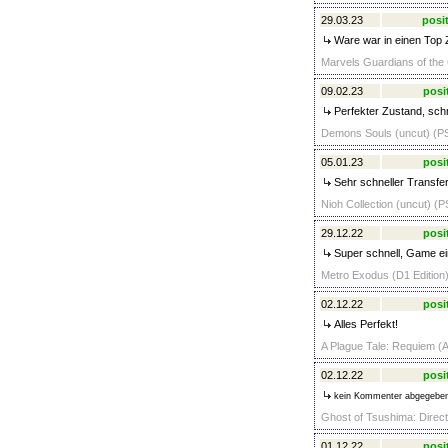
29.03.23
posit
Ware war in einen Top 
Marvels Guardians of the 
09.02.23
posi
Perfekter Zustand, schn
Demons Souls (uncut) (PS
05.01.23
posi
Sehr schneller Transfer
Nioh Collection (uncut) (P
29.12.22
posi
Super schnell, Game ei
Metro Exodus (D1 Edition)
02.12.22
posi
Alles Perfekt!
A Plague Tale: Requiem (A
02.12.22
posi
kein Kommenter abgegebe
Ghost of Tsushima: Direct
01.12.22
posi