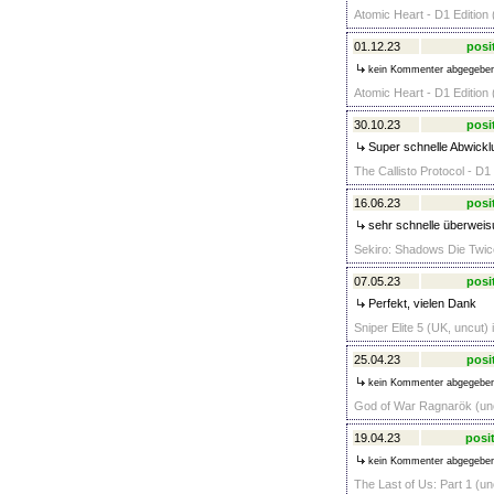
Atomic Heart - D1 Edition 
01.12.23
posi
kein Kommenter abgegebe
Atomic Heart - D1 Edition 
30.10.23
posi
Super schnelle Abwicklu
The Callisto Protocol - D1
16.06.23
posi
sehr schnelle überweis
Sekiro: Shadows Die Twice
07.05.23
posi
Perfekt, vielen Dank
Sniper Elite 5 (UK, uncut)
25.04.23
posi
kein Kommenter abgegebe
God of War Ragnarök (unc
19.04.23
posit
kein Kommenter abgegebe
The Last of Us: Part 1 (un