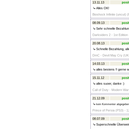
13.11.13
posi
Alles OK!
Bioshock Infinite (uncut) 
08.09.13
posi
Sehr schnelle Bezahlun
Darksiders 2 - 1st Edition
20.08.13
posi
Schnelle Bezahlung, al
DmC - Devil May Cry (UK,
14.03.13
posi
alles bestens !! gerne w
15.11.12
posi
alles suoer, danke :)
Call of Duty - Modern Warf
21.12.09
posi
kein Kommenter abgegebe
Prince of Persia (PS3) - 1
08.07.09
posi
Superschnelle Überwe