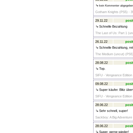
kein Kommenter abgegebe
Gotham Knights (PS5) - 3
29.11.22
posi
Schnelle Bezahlung
The Last of Us: Part 1 (un
26.11.22
posit
Schnelle Bezahlung, re
The Medium (uncut) (PS5)
28.08.22
posi
Top.
SIFU - Vengeance Edition 
09.08.22
posi
Super käufer. Blitz übe
SIFU - Vengeance Edition 
28.06.22
posit
Sehr schnell, super!
Sackboy: A Big Adventure 
28.06.22
posit
Super, gerne wieder!