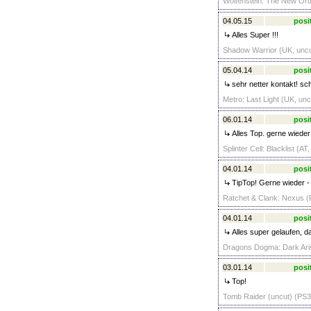
Wolfenstein: The New Ord
04.05.15
posi
Alles Super !!!
Shadow Warrior (UK, uncu
05.04.14
posi
sehr netter kontakt! sc
Metro: Last Light (UK, unc
06.01.14
posi
Alles Top. gerne wieder
Splinter Cell: Blacklist (A
04.01.14
posi
TipTop! Gerne wieder -
Ratchet & Clank: Nexus (
04.01.14
posi
Alles super gelaufen, da
Dragons Dogma: Dark Aris
03.01.14
posi
Top!
Tomb Raider (uncut) (PS3)