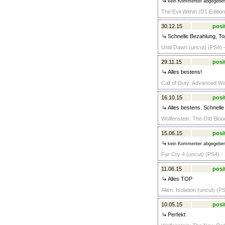
kein Kommenter abgegebe
The Evil Within (D1 Editio
30.12.15
posi
Schnelle Bezahlung, To
Until Dawn (uncut) (PS4) 
29.11.15
posi
Alles bestens!
Call of Duty: Advanced Wa
16.10.15
posi
Alles bestens. Schnelle
Wolfenstein: The Old Bloo
15.06.15
posi
kein Kommenter abgegebe
Far Cry 4 (uncut) (PS4) -
11.06.15
posi
Alles TOP
Alien: Isolation (uncut) (P
10.05.15
posi
Perfekt