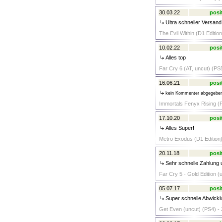
30.03.22
posi
Ultra schneller Versand
The Evil Within (D1 Editio
10.02.22
posi
Alles top
Far Cry 6 (AT, uncut) (PS5
16.06.21
posi
kein Kommenter abgegebe
Immortals Fenyx Rising (P
17.10.20
posi
Alles Super!
Metro Exodus (D1 Edition)
20.11.18
posi
Sehr schnelle Zahlung u
Far Cry 5 - Gold Edition (
05.07.17
posi
Super schnelle Abwickl
Get Even (uncut) (PS4) - 