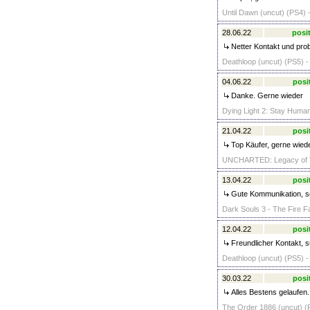
Until Dawn (uncut) (PS4) 
28.06.22
posit
Netter Kontakt und prob
Deathloop (uncut) (PS5) -
04.06.22
posi
Danke. Gerne wieder
Dying Light 2: Stay Human
21.04.22
posi
Top Käufer, gerne wied
UNCHARTED: Legacy of Thi
13.04.22
posi
Gute Kommunikation, sch
Dark Souls 3 - The Fire F
12.04.22
posi
Freundlicher Kontakt, 
Deathloop (uncut) (PS5) -
30.03.22
posi
Alles Bestens gelaufen.
The Order 1886 (uncut) (P