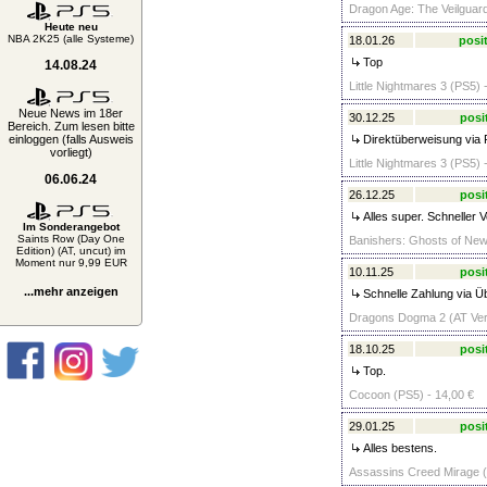
Dragon Age: The Veilguard
Heute neu
NBA 2K25 (alle Systeme)
18.01.26
posit
Top
14.08.24
Little Nightmares 3 (PS5) 
Neue News im 18er
30.12.25
posi
Bereich. Zum lesen bitte
einloggen (falls Ausweis
Direktüberweisung via 
vorliegt)
Little Nightmares 3 (PS5) 
06.06.24
26.12.25
posi
Alles super. Schneller 
Im Sonderangebot
Saints Row (Day One
Banishers: Ghosts of New
Edition) (AT, uncut) im
Moment nur 9,99 EUR
10.11.25
posi
...mehr anzeigen
Schnelle Zahlung via Ü
Dragons Dogma 2 (AT Vers
18.10.25
posi
Top.
Cocoon (PS5) - 14,00 €
29.01.25
posi
Alles bestens.
Assassins Creed Mirage (