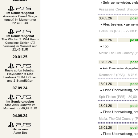
Sehr gerne wieder, viel
Assassins Creed: Shadow
Im Sonderangebot
Assassins Creed Mirage
30.05.26
posi
(uncut) im Moment nur
22,49 EUR
Alles bestens - gerne w
Hell is Us (PS5) - 22,00 €
Im Sonderangebot
The Witcher 3: Wild Hunt -
04.03.26
posit
Complete Edition (AT
Version) im Moment nur
Top
22,49 EUR
Mafia: The Old Country (P
20.01.25
13.02.26
posi
kein Kommenter abgegebe
Reste sofort lieferbar:
PlayStation 5 Disc
Remnant 2 (PS5) - 8,75 €
Laufwerk SLIM + Cover
und 2 Standfüßen
18.01.26
posi
07.09.24
Flotte Überweisung, nett
Split Fiction (PS5) - 30,00
Im Sonderangebot
Star Wars Outlaws im
18.01.26
posi
Moment nur 49,99 EUR
Flotte Überweisung, nett
04.09.24
Mafia: The Old Country (P
18.01.26
posi
Heute neu
Astro Bot
Flotte Überweisung, nett