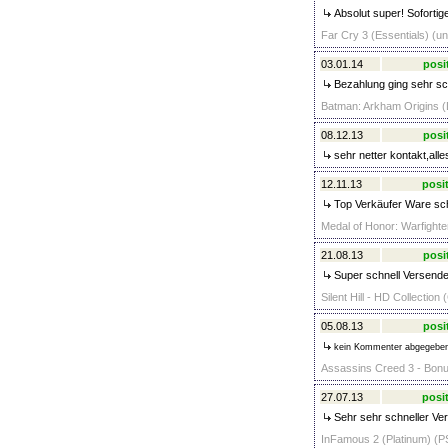
Absolut super! Sofortig
Far Cry 3 (Essentials) (un
03.01.14
posi
Bezahlung ging sehr sch
Batman: Arkham Origins (D
08.12.13
posi
sehr netter kontakt,alle
12.11.13
posit
Top Verkäufer Ware schn
Medal of Honor: Warfighte
21.08.13
posi
Super schnell Versendet.
Silent Hill - HD Collectio
05.08.13
posi
kein Kommenter abgegebe
Assassins Creed 3 - Bonus
27.07.13
posit
Sehr sehr schneller Ver
InFamous 2 (Platinum) (PS