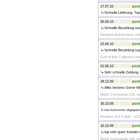
17.07.10
posi
Schnelle Lieferung. To
30.06.10
posi
Schnelle Bezahlung und 
Resident Evil Archives (UK
22.06.10
posi
Schnelle Bezahlung sup
God of War Collection (en
01.06.10
posit
Sehr schnelle Zahlung, 
28.12.09
posi
Alles bestens Gerne Wi
Bionic Commando (UK, unc
30.10.09
posi
kein Kommenter abgegebe
Resident Evil 4 (Wii) - 10,
16.10.09
posi
top sehr guter Kontakt 
Bionic Commando (UK, unc