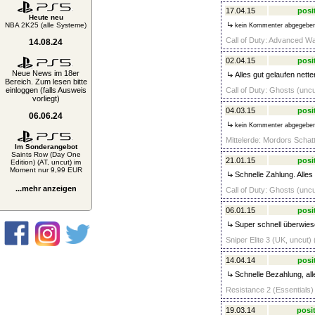
17.04.15
posi
Heute neu
NBA 2K25 (alle Systeme)
kein Kommenter abgegebe
Call of Duty: Advanced Wa
14.08.24
02.04.15
posi
Neue News im 18er
Alles gut gelaufen nette
Bereich. Zum lesen bitte
einloggen (falls Ausweis
Call of Duty: Ghosts (uncu
vorliegt)
04.03.15
posi
06.06.24
kein Kommenter abgegebe
Mittelerde: Mordors Schat
Im Sonderangebot
Saints Row (Day One
21.01.15
posi
Edition) (AT, uncut) im
Moment nur 9,99 EUR
Schnelle Zahlung. Alles
...mehr anzeigen
Call of Duty: Ghosts (uncu
06.01.15
posi
Super schnell überwies
Sniper Elite 3 (UK, uncut)
14.04.14
posi
Schnelle Bezahlung, all
Resistance 2 (Essentials)
19.03.14
posit