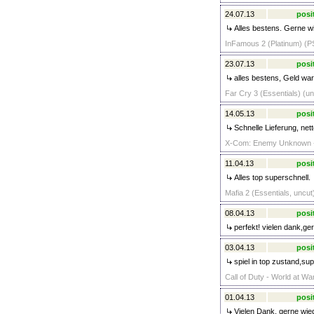
24.07.13
posi
Alles bestens. Gerne wi
InFamous 2 (Platinum) (PS
23.07.13
posi
alles bestens, Geld war
Far Cry 3 (Essentials) (un
14.05.13
posi
Schnelle Lieferung, net
X-Com: Enemy Unknown - D
11.04.13
posi
Alles top superschnell.
Mafia 2 (Essentials, uncut
08.04.13
posi
perfekt! vielen dank,ge
03.04.13
posi
spiel in top zustand,su
Call of Duty - World at Wa
01.04.13
posi
Vielen Dank, gerne wied