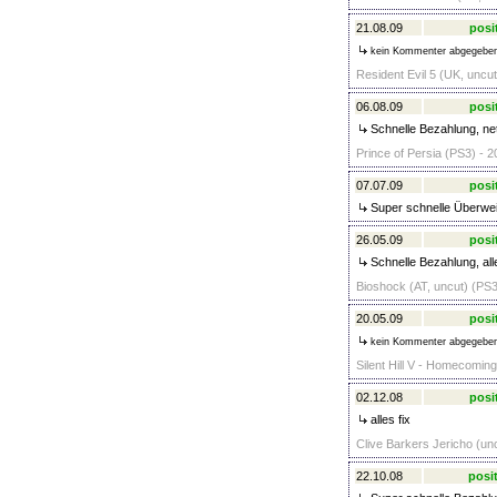
21.08.09
posi
kein Kommenter abgegebe
Resident Evil 5 (UK, uncut
06.08.09
posi
Schnelle Bezahlung, net
Prince of Persia (PS3) - 2
07.07.09
posi
Super schnelle Überwei
26.05.09
posi
Schnelle Bezahlung, alle
Bioshock (AT, uncut) (PS3
20.05.09
posi
kein Kommenter abgegebe
Silent Hill V - Homecoming
02.12.08
posi
alles fix
Clive Barkers Jericho (un
22.10.08
posit