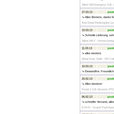
Silent Hill Downpour (UK, 
27.03.13
posi
Alles Bestens, danke für
Red Dead Redemption (unc
15.03.13
posi
Schnelle Lieferung, sehr
Silent Hill V - Homecoming
11.03.13
posi
alles bestens
Metal Gear Solid - HD Coll
10.03.13
posi
Einwandfrei. Freundlich
26.02.13
posit
Alles bestens!
Portal 2 (UK Version) (PS3
06.02.13
posit
schneller Versand, all
GTA IV - Grand Theft Auto 