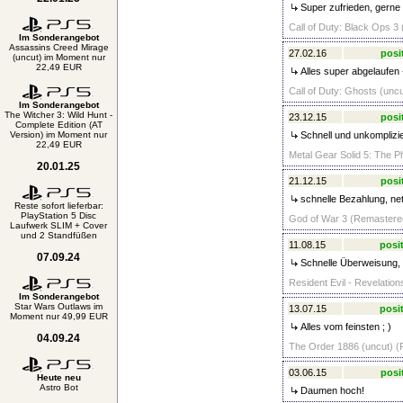
Super zufrieden, gerne 
Call of Duty: Black Ops 
Im Sonderangebot
Assassins Creed Mirage
27.02.16
posi
(uncut) im Moment nur
22,49 EUR
Alles super abgelaufen 
Call of Duty: Ghosts (uncu
Im Sonderangebot
The Witcher 3: Wild Hunt -
23.12.15
posi
Complete Edition (AT
Version) im Moment nur
Schnell und unkomplizie
22,49 EUR
Metal Gear Solid 5: The P
20.01.25
21.12.15
posi
schnelle Bezahlung, nett
Reste sofort lieferbar:
PlayStation 5 Disc
God of War 3 (Remastered)
Laufwerk SLIM + Cover
und 2 Standfüßen
11.08.15
posit
07.09.24
Schnelle Überweisung,
Resident Evil - Revelation
Im Sonderangebot
Star Wars Outlaws im
13.07.15
posit
Moment nur 49,99 EUR
Alles vom feinsten ; )
04.09.24
The Order 1886 (uncut) (P
03.06.15
posi
Heute neu
Astro Bot
Daumen hoch!