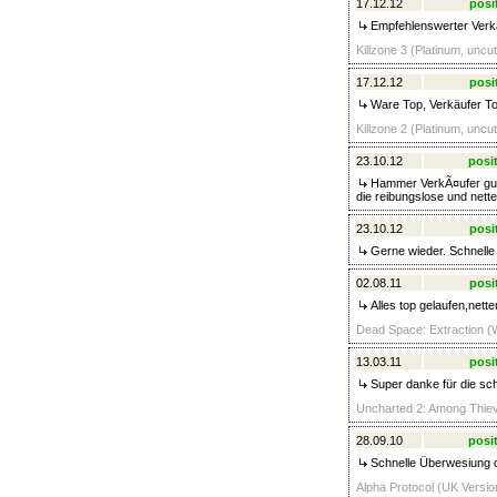
17.12.12
posi
Empfehlenswerter Verkäu
Killzone 3 (Platinum, uncu
17.12.12
posi
Ware Top, Verkäufer Top
Killzone 2 (Platinum, uncut
23.10.12
posit
Hammer VerkÃ¤ufer gute
die reibungslose und net
23.10.12
posi
Gerne wieder. Schnelle 
02.08.11
posi
Alles top gelaufen,nett
Dead Space: Extraction (W
13.03.11
posi
Super danke für die sc
Uncharted 2: Among Thiev
28.09.10
posit
Schnelle Überwesiung d
Alpha Protocol (UK Versio