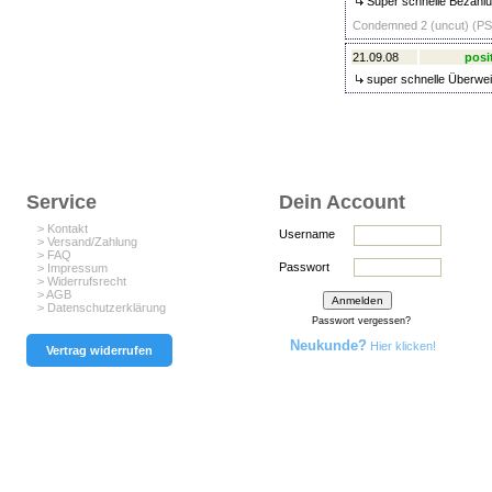
Super schnelle Bezahlu
Condemned 2 (uncut) (PS3
21.09.08
posi
super schnelle Überweis
Service
Dein Account
> Kontakt
Username
> Versand/Zahlung
> FAQ
Passwort
> Impressum
> Widerrufsrecht
> AGB
> Datenschutzerklärung
Passwort vergessen?
Neukunde?
Hier klicken!
Vertrag widerrufen