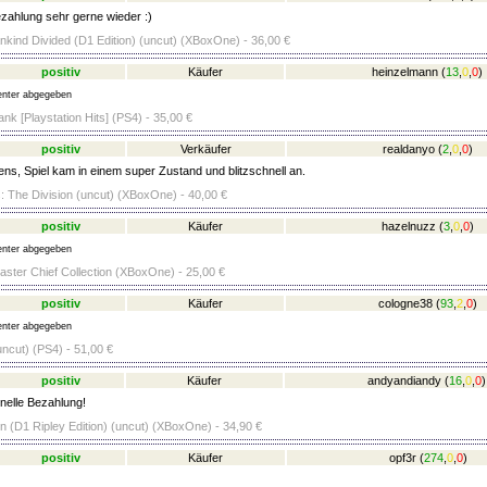
zahlung sehr gerne wieder :)
kind Divided (D1 Edition) (uncut) (XBoxOne) - 36,00 €
positiv
Käufer
heinzelmann
(
13
,
0
,
0
)
nter abgegeben
nk [Playstation Hits] (PS4) - 35,00 €
positiv
Verkäufer
realdanyo
(
2
,
0
,
0
)
ens, Spiel kam in einem super Zustand und blitzschnell an.
 The Division (uncut) (XBoxOne) - 40,00 €
positiv
Käufer
hazelnuzz
(
3
,
0
,
0
)
nter abgegeben
aster Chief Collection (XBoxOne) - 25,00 €
positiv
Käufer
cologne38
(
93
,
2
,
0
)
nter abgegeben
uncut) (PS4) - 51,00 €
positiv
Käufer
andyandiandy
(
16
,
0
,
0
)
elle Bezahlung!
ion (D1 Ripley Edition) (uncut) (XBoxOne) - 34,90 €
positiv
Käufer
opf3r
(
274
,
0
,
0
)