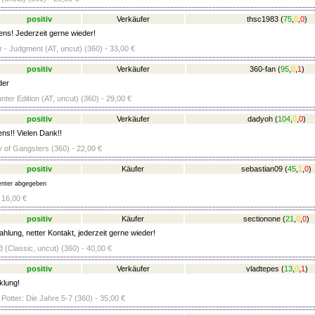
positiv
Verkäufer
thsc1983
(
75
,
0
,
0
)
ens! Jederzeit gerne wieder!
 - Judgment (AT, uncut) (360) - 33,00 €
positiv
Verkäufer
360-fan
(
95
,
0
,
1
)
der
nter Edition (AT, uncut) (360) - 29,00 €
positiv
Verkäufer
dadyoh
(
104
,
0
,
0
)
ns!! Vielen Dank!!
y of Gangsters (360) - 22,00 €
positiv
Käufer
sebastian09
(
45
,
1
,
0
)
nter abgegeben
 16,00 €
positiv
Käufer
sectionone
(
21
,
0
,
0
)
hlung, netter Kontakt, jederzeit gerne wieder!
 (Classic, uncut) (360) - 40,00 €
positiv
Verkäufer
vladtepes
(
13
,
0
,
1
)
klung!
otter: Die Jahre 5-7 (360) - 35,00 €