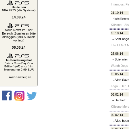
Infamous: Fir
Heute neu
NBA 2K25 (alle Systeme)
21.10.14
14.08.24
kein Komme
Killzone - Sh
Neue News im 18er
16.10.14
Bereich. Zum lesen bitte
einloggen (falls Ausweis
Sehr ange
vorliegt)
The LEGO Mo
06.06.24
26.06.14
Spiel wie 
Im Sonderangebot
Saints Row (Day One
Watch Dogs 
Edition) (AT, uncut) im
Moment nur 9,99 EUR
15.05.14
...mehr anzeigen
Alles Save 
Lego - Der H
05.02.14
Danke!!
Killzone Merc
02.02.14
Alles best