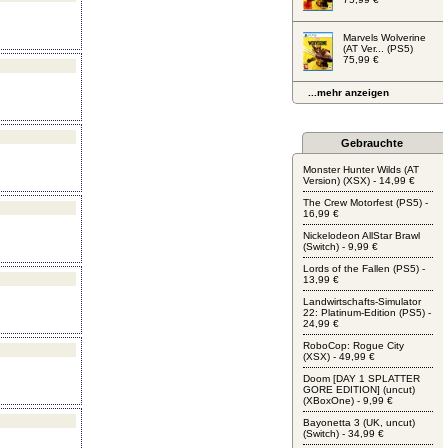
Marvels Wolverine
(AT Ver... (PS5)
75,99 €
...mehr anzeigen
Gebrauchte
Monster Hunter Wilds (AT
Version) (XSX) - 14,99 €
The Crew Motorfest (PS5) -
16,99 €
Nickelodeon AllStar Brawl
(Switch) - 9,99 €
Lords of the Fallen (PS5) -
13,99 €
Landwirtschafts-Simulator
22: Platinum-Edition (PS5) -
24,99 €
RoboCop: Rogue City
(XSX) - 49,99 €
Doom [DAY 1 SPLATTER
GORE EDITION] (uncut)
(XBoxOne) - 9,99 €
Bayonetta 3 (UK, uncut)
(Switch) - 34,99 €