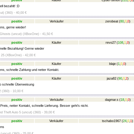
positiv
Käufer
cyber-simon
(
215
,
0
,
0
)
ll bezahlt! :D
ut) (360) - 40,00 €
positiv
Verkäufer
zerobeat
(
80
,
0
,
0
)
ens, gerne wieder!
: Ghosts (uncut) (XBoxOne) - 41,50 €
positiv
Käufer
revo27
(
108
,
1
,
0
)
elle Bezahlung! Gerne wieder
25 (XBoxOne) - 42,00 €
positiv
Käufer
blaje
(
1
,
0
,
0
)
ens, schnelle Zahlung und netter Kontakt.
positiv
Käufer
jaza82
(
90
,
0
,
2
)
top schnelle Überweisung
 (360) - 10,00 €
positiv
Verkäufer
dagmar.s
(
18
,
0
,
0
)
reis, netter Kontakt, schnelle Lieferung. Besser geht's nicht.
d Theft Auto 5 (uncut) (360) - 39,00 €
positiv
Verkäufer
tschabo1967
(
24
,
0
,
1
)
ens
(uncut) (360) - 25,00 €