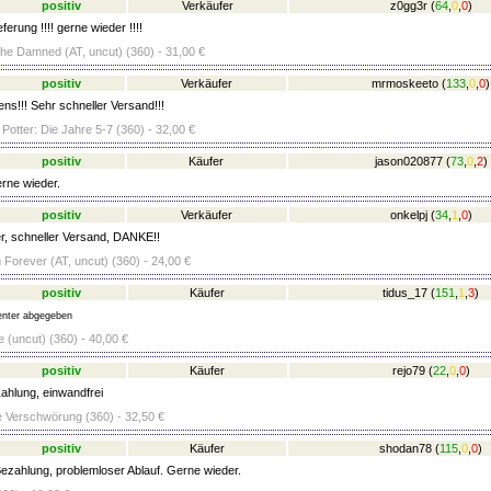
positiv
Verkäufer
z0gg3r
(
64
,
0
,
0
)
eferung !!!! gerne wieder !!!!
he Damned (AT, uncut) (360) - 31,00 €
positiv
Verkäufer
mrmoskeeto
(
133
,
0
,
0
)
ns!!! Sehr schneller Versand!!!
otter: Die Jahre 5-7 (360) - 32,00 €
positiv
Käufer
jason020877
(
73
,
0
,
2
)
erne wieder.
positiv
Verkäufer
onkelpj
(
34
,
1
,
0
)
r, schneller Versand, DANKE!!
orever (AT, uncut) (360) - 24,00 €
positiv
Käufer
tidus_17
(
151
,
1
,
3
)
nter abgegeben
 (uncut) (360) - 40,00 €
positiv
Käufer
rejo79
(
22
,
0
,
0
)
ahlung, einwandfrei
e Verschwörung (360) - 32,50 €
positiv
Käufer
shodan78
(
115
,
0
,
0
)
ezahlung, problemloser Ablauf. Gerne wieder.