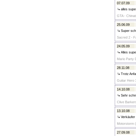
07.07.09
alles supe
GTA - Chinat
25.06.09
Super schn
Sacred 2 - Fa
24.05.09
Alles super
Mario Party 
28.11.08
Trotz Anfa
Guitar Hero 3
14.10.08
Sehr schne
Clive Barkers
13.10.08
Verkäufer 
Motorstorm (
27.09.08