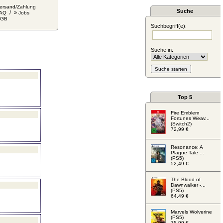
ersand/Zahlung
Suche
/ »
AQ
Jobs
AGB
Suchbegriff(e):
Suche in:
Top 5
Fire Emblem
Fortunes Weav...
(Switch2)
72,99 €
Resonance: A
Plague Tale ...
(PS5)
52,49 €
The Blood of
Dawnwalker -...
(PS5)
64,49 €
Marvels Wolverine
(PS5)
75,99 €