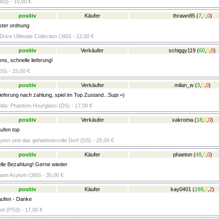
60) - 19,00 €
positiv
Käufer
thrawn85
(
7
,
0
,
0
)
ester ordnung
ive Ultimate Collection (360) - 12,00 €
positiv
Verkäufer
schiggy119
(
60
,
0
,
0
)
ns, schnelle lieferung!
S) - 15,00 €
positiv
Verkäufer
milan_w
(
3
,
0
,
0
)
ieferung nach zahlung, spiel im Top Zustand...Supi =)
lda: Phantom Hourglass (DS) - 17,00 €
positiv
Verkäufer
xakroma
(
18
,
0
,
0
)
ufen top
yton und das geheimnisvolle Dorf (DS) - 25,00 €
positiv
Käufer
phaeton
(
49
,
0
,
0
)
lle Bezahlung! Gerne wieder
am Asylum (360) - 35,00 €
positiv
Käufer
kay0401
(
199
,
0
,
2
)
aufen - Danke
anet (PS3) - 17,00 €