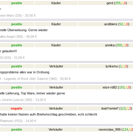
positiv
Käufer
gerd
(
255
,
0
,
0
)
r
own Wars (DS) - 20,00 €
positiv
Käufer
acidbiere
(
52
,
0
,
0
)
elle Überweisung. Gerne wieder
llen Angel (360) - 40,00 €
positiv
Käufer
annika
(
355
,
2
,
0
)
 gelaufen!!!
DS (DS) - 22,00 €
positiv
Verkäufer
lyrikemu
(
1
,
0
,
0
)
ngsprobleme alles war in Ordnung
 - Legends of Rock (inkl. Gitarre) (360) - 35,00 €
positiv
Verkäufer
wize-rd82
(
153
,
0
,
0
)
lle Lieferung, Top Ware, immer wieder gerne
 Jericho (uncut) (360) - 13,00 €
negativ
Verkäufer
leah*remini*
(
113
,
0
,
3
)
hatte keinen Namen aufn Briefumschlag geschrieben, echt schlecht
Platinum) (PS3) - 14,00 €
positiv
Verkäufer
ravenclaw_999
(
124
,
0
,