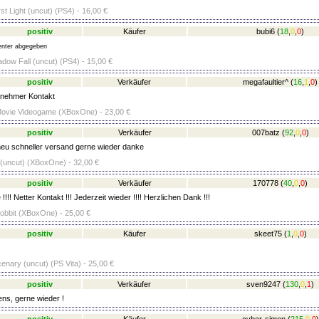
st Light (uncut) (PS4) - 16,00 €
positiv
Käufer
bubi6
(
18
,
0
,
0
)
nter abgegeben
adow Fall (uncut) (PS4) - 15,00 €
positiv
Verkäufer
megafaultier^
(
16
,
1
,
0
)
nehmer Kontakt
vie Videogame (XBoxOne) - 23,00 €
positiv
Verkäufer
007batz
(
92
,
0
,
0
)
neu schneller versand gerne wieder danke
(uncut) (XBoxOne) - 32,00 €
positiv
Verkäufer
170778
(
40
,
0
,
0
)
!!!! Netter Kontakt !!! Jederzeit wieder !!!! Herzlichen Dank !!!
obbit (XBoxOne) - 25,00 €
positiv
Käufer
skeet75
(
1
,
0
,
0
)
enary (uncut) (PS Vita) - 25,00 €
positiv
Verkäufer
sven9247
(
130
,
0
,
1
)
ens, gerne wieder !