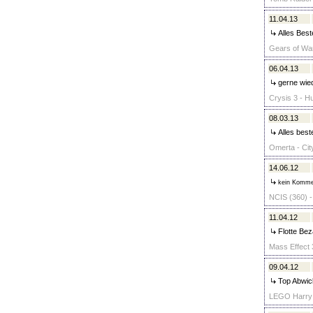
11.04.13
Alles Best
Gears of War
06.04.13
gerne wie
Crysis 3 - Hu
08.03.13
Alles beste
Omerta - Cit
14.06.12
kein Komme
NCIS (360) -
11.04.12
Flotte Beza
Mass Effect 3
09.04.12
Top Abwic
LEGO Harry P