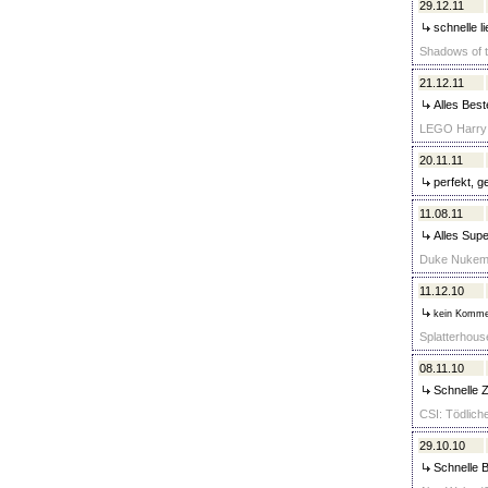
29.12.11
schnelle li
Shadows of t
21.12.11
Alles Beste
LEGO Harry P
20.11.11
perfekt, g
11.08.11
Alles Supe
Duke Nukem F
11.12.10
kein Komme
Splatterhouse
08.11.10
Schnelle Z
CSI: Tödlich
29.10.10
Schnelle B