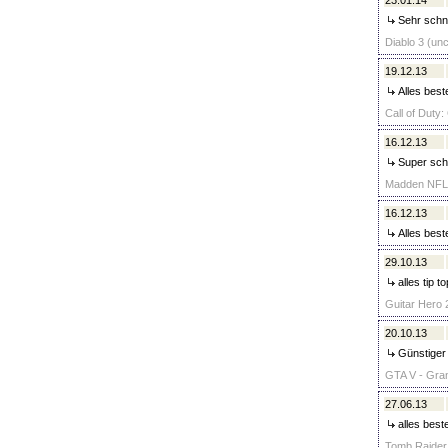
23.01.14
Sehr schne
Diablo 3 (unc
19.12.13
Alles best
Call of Duty
16.12.13
Super schn
Madden NFL 
16.12.13
Alles best
29.10.13
alles tip 
Guitar Hero 2
20.10.13
Günstiger P
GTA V - Gran
27.06.13
alles best
Tomb Raider 