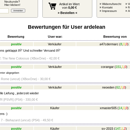
Neukunde?
»
»
Artikel im Wert
Widerrufsrecht
V
Hier klicken!
»
»
von
0,00 €
Kontakt
F
»
»
Impressum
» Bestellen «
Bewertungen für User ardelean
Bewertung
User war:
Bewertung von
positiv
Verkäufer
a47cdermarc
(
8
,
0
,
0
)
ns geklappt ðŸ‘ Und schneller Versand ðŸ‘
2: The New Colossus (XBoxOne) - 42,00 €
positiv
Verkäufer
corangar
(
151
,
1
,
0
)
nter abgegeben
 Rome (uncut) (XBoxOne) - 30,00 €
positiv
Verkäufer
neoeden
(
62
,
0
,
0
)
e Liefung , jederzeit wieder
VR [PSVR] (PS4) - 330,00 €
positiv
Käufer
xmaster505
(
14
,
0
,
0
)
ens :)
 7 - Biohazard (uncut) (PS4) - 49,50 €
positiv
Käufer
sv-2015
(
147
,
1
,
2
)