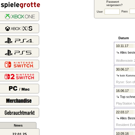
Passwort
vergessen?
Pass
User
Datum
10.11.17
Alles beste
Wolfenstein 
30.06.17
kein Komme
Ryse: Son of
16.06.17
Top schnell
PlayStation 
22.03.17
Alles Best
Resident Evil
News
10.09.16
22.01.25