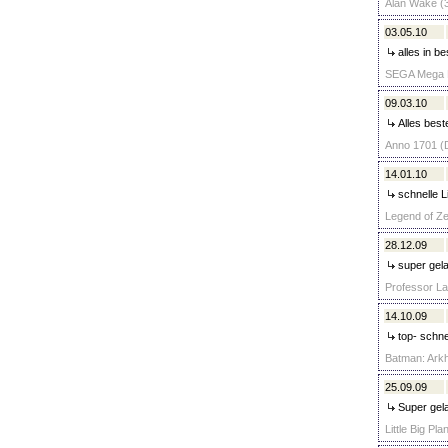
Alan Wake (3
03.05.10
alles in b
SEGA Mega Dr
09.03.10
Alles beste
Anno 1701 (D
14.01.10
schnelle L
Legend of Ze
28.12.09
super gela
Professor La
14.10.09
top- schne
Batman: Arkh
25.09.09
Super gel
Little Big Pl