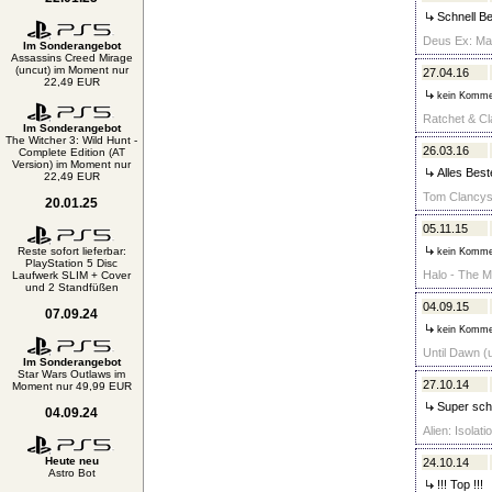
Schnell Be
Deus Ex: Man
Im Sonderangebot
Assassins Creed Mirage
(uncut) im Moment nur
27.04.16
22,49 EUR
kein Komme
Ratchet & Cla
Im Sonderangebot
The Witcher 3: Wild Hunt -
26.03.16
Complete Edition (AT
Version) im Moment nur
Alles Best
22,49 EUR
Tom Clancys:
20.01.25
05.11.15
Reste sofort lieferbar:
kein Komme
PlayStation 5 Disc
Halo - The M
Laufwerk SLIM + Cover
und 2 Standfüßen
04.09.15
07.09.24
kein Komme
Until Dawn (
Im Sonderangebot
Star Wars Outlaws im
27.10.14
Moment nur 49,99 EUR
Super schn
04.09.24
Alien: Isolat
Heute neu
24.10.14
Astro Bot
!!! Top !!!