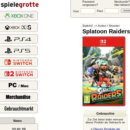
Passwort
Neukunde?
vergessen?
Hier klicken
Pass
User
Switch2
Action / Shooter
--»
Splatoon Raiders
Gebrauchte
Zur Zeit bietet leider niemand
News
dieses Produkt als Gebraucht an
22.01.25
»
Dieses Produkt als