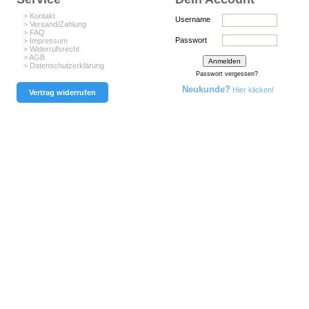
> Kontakt
Username
> Versand/Zahlung
> FAQ
Passwort
> Impressum
> Widerrufsrecht
> AGB
> Datenschutzerklärung
Passwort vergessen?
Neukunde?
Hier klicken!
Vertrag widerrufen