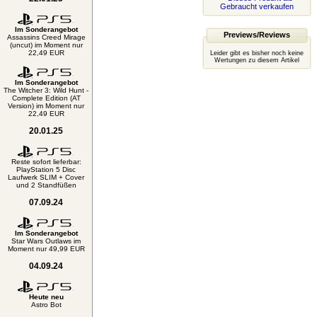
Gebraucht verkaufen
Im Sonderangebot
Previews/Reviews
Assassins Creed Mirage
(uncut) im Moment nur
22,49 EUR
Leider gibt es bisher noch keine
Wertungen zu diesem Artikel
Im Sonderangebot
The Witcher 3: Wild Hunt -
Complete Edition (AT
Version) im Moment nur
22,49 EUR
20.01.25
Reste sofort lieferbar:
PlayStation 5 Disc
Laufwerk SLIM + Cover
und 2 Standfüßen
07.09.24
Im Sonderangebot
Star Wars Outlaws im
Moment nur 49,99 EUR
04.09.24
Heute neu
Astro Bot