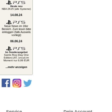
Heute neu
NBA 2K25 (alle Systeme)
14.08.24
Neue News im 18er
Bereich. Zum lesen bitte
einloggen (falls Ausweis
vorliegt)
06.06.24
Im Sonderangebot
Saints Row (Day One
Edition) (AT, uncut) im
Moment nur 9,99 EUR
...mehr anzeigen
Service
Dein Account