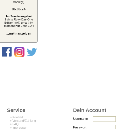
vorliegt)
06.06.24
Im Sonderangebot
Saints Row (Day One
Edition) (AT, uncut) im
Moment nur 9,99 EUR
...mehr anzeigen
Service
Dein Account
> Kontakt
Username
> Versand/Zahlung
> FAQ
Passwort
> Impressum