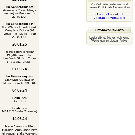
Zur Zeit bietet leider niemand
Im Sonderangebot
dieses Produkt als Gebraucht an
Assassins Creed Mirage
(uncut) im Moment nur
»
Dieses Produkt als
22,49 EUR
Gebraucht verkaufen
Im Sonderangebot
The Witcher 3: Wild Hunt -
Previews/Reviews
Complete Edition (AT
Version) im Moment nur
22,49 EUR
Leider gibt es bisher noch keine
Wertungen zu diesem Artikel
20.01.25
Reste sofort lieferbar:
PlayStation 5 Disc
Laufwerk SLIM + Cover
und 2 Standfüßen
07.09.24
Im Sonderangebot
Star Wars Outlaws im
Moment nur 49,99 EUR
04.09.24
Heute neu
Astro Bot
Heute neu
NBA 2K25 (alle Systeme)
14.08.24
Neue News im 18er
Bereich. Zum lesen bitte
einloggen (falls Ausweis