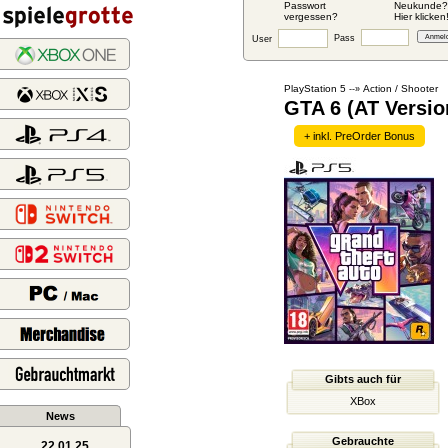
Passwort
Neukunde?
vergessen?
Hier klicken
Pass
User
PlayStation 5
Action / Shooter
--»
GTA 6 (AT Versio
+ inkl. PreOrder Bonus
Gibts auch für
XBox
News
Gebrauchte
22.01.25