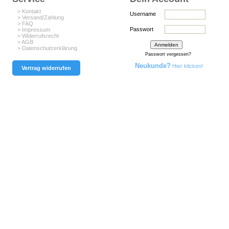
> Kontakt
Username
> Versand/Zahlung
> FAQ
Passwort
> Impressum
> Widerrufsrecht
> AGB
> Datenschutzerklärung
Passwort vergessen?
Neukunde?
Hier klicken!
Vertrag widerrufen