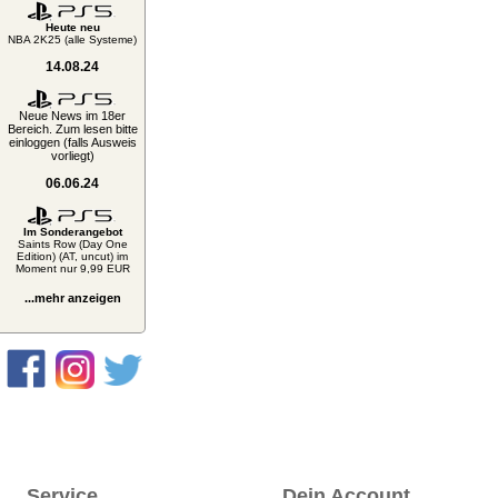
Heute neu
NBA 2K25 (alle Systeme)
14.08.24
Neue News im 18er
Bereich. Zum lesen bitte
einloggen (falls Ausweis
vorliegt)
06.06.24
Im Sonderangebot
Saints Row (Day One
Edition) (AT, uncut) im
Moment nur 9,99 EUR
...mehr anzeigen
Service
Dein Account