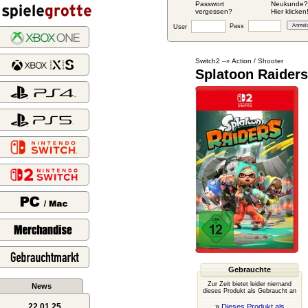
Passwort
Neukunde?
vergessen?
Hier klicken
Pass
User
Switch2
Action / Shooter
--»
Splatoon Raiders
Gebrauchte
Zur Zeit bietet leider niemand
News
dieses Produkt als Gebraucht an
22.01.25
»
Dieses Produkt als