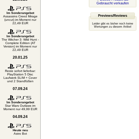
Gebraucht verkaufen
Im Sonderangebot
Previews/Reviews
Assassins Creed Mirage
(uncut) im Moment nur
22,49 EUR
Leider gibt es bisher noch keine
Wertungen zu diesem Artikel
Im Sonderangebot
The Witcher 3: Wild Hunt -
Complete Edition (AT
Version) im Moment nur
22,49 EUR
20.01.25
Reste sofort lieferbar:
PlayStation 5 Disc
Laufwerk SLIM + Cover
und 2 Standfüßen
07.09.24
Im Sonderangebot
Star Wars Outlaws im
Moment nur 49,99 EUR
04.09.24
Heute neu
Astro Bot