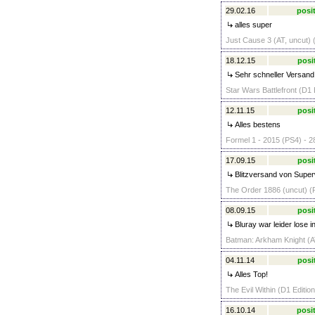
29.02.16
posit
alles super
Just Cause 3 (AT, uncut) 
18.12.15
posi
Sehr schneller Versand
Star Wars Battlefront (D1 
12.11.15
posi
Alles bestens
Formel 1 - 2015 (PS4) - 2
17.09.15
posi
Blitzversand von Super
The Order 1886 (uncut) (P
08.09.15
posi
Bluray war leider lose i
Batman: Arkham Knight (AT
04.11.14
posi
Alles Top!
The Evil Within (D1 Editio
16.10.14
posit