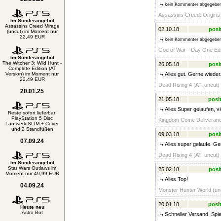
kein Kommenter abgegebe
Assassins Creed: Origins
Im Sonderangebot
Assassins Creed Mirage
02.10.18
posi
(uncut) im Moment nur
22,49 EUR
kein Kommenter abgegebe
God of War - Day One Edit
Im Sonderangebot
The Witcher 3: Wild Hunt -
26.05.18
posi
Complete Edition (AT
Version) im Moment nur
Alles gut. Gerne wieder
22,49 EUR
Dead Rising 4 (AT, uncut)
20.01.25
21.05.18
posit
Alles Super gelaufen, v
Reste sofort lieferbar:
PlayStation 5 Disc
Kingdom Come Deliverance
Laufwerk SLIM + Cover
und 2 Standfüßen
09.03.18
posi
07.09.24
Alles super gelaufe. Ge
Dead Rising 4 (AT, uncut)
Im Sonderangebot
Star Wars Outlaws im
25.02.18
posi
Moment nur 49,99 EUR
Alles Top!
04.09.24
Monster Hunter World (un
20.01.18
posit
Heute neu
Astro Bot
Schneller Versand. Spiel