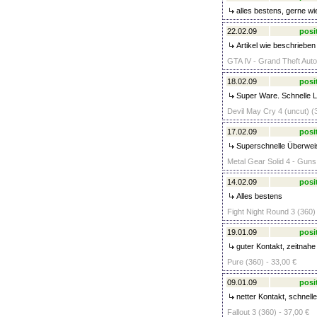
alles bestens, gerne wi
22.02.09
posi
Artikel wie beschrieben
GTA IV - Grand Theft Auto 
18.02.09
posi
Super Ware. Schnelle L
Devil May Cry 4 (uncut) (
17.02.09
posi
Superschnelle Überweisu
Metal Gear Solid 4 - Guns 
14.02.09
posi
Alles bestens
Fight Night Round 3 (360)
19.01.09
posi
guter Kontakt, zeitnah
Pure (360) - 33,00 €
09.01.09
posi
netter Kontakt, schnelle
Fallout 3 (360) - 37,00 €