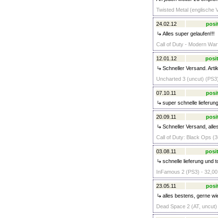
Twisted Metal (englische V
24.02.12
posi
Alles super gelaufen!!!
Call of Duty - Modern Warf
12.01.12
posit
Schneller Versand. Arti
Uncharted 3 (uncut) (PS3)
07.10.11
posi
super schnelle lieferung
20.09.11
posi
Schneller Versand, alle
Call of Duty: Black Ops (3
03.08.11
posit
schnelle lieferung und 
InFamous 2 (PS3) - 32,00
23.05.11
posi
alles bestens, gerne wi
Dead Space 2 (AT, uncut) 