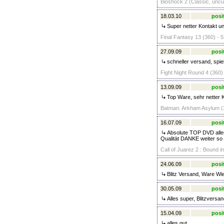
Bioshock 2 (Classic, uncut
18.03.10
posi
Super netter Kontakt u
Final Fantasy 13 (360) - 5
27.09.09
posi
schneller versand, spie
Fight Night Round 4 (360)
13.09.09
posi
Top Ware, sehr netter K
Batman: Arkham Asylum (3
16.07.09
posi
Absolute TOP DVD alles
Qualität DANKE weiter so
Call of Juarez 2 : Bound i
24.06.09
posi
Blitz Versand, Ware Wi
30.05.09
posi
Alles super, Blitzversan
15.04.09
posi
alles gut