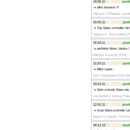
19.05.11
posit
alles bestens !!!
Killzone 2 (Platinum, uncu
18.05.11
posi
Top Spiel, schneller Ve
Yakuza 4 - Kuro Edition (P
25.03.11
posi
perfekte Ware, danke !
Killzone 3 (uncut) (PS3) -
21.03.11
posi
Alles super...
UFC Undisputed 2010 (360
03.03.11
posi
Sehr schnell, Ware wie 
Uncharted 2: Among Thiev
12.01.11
posit
Gute Ware,schnelle Lie
Need For Speed - Hot Pursu
28.12.10
posi