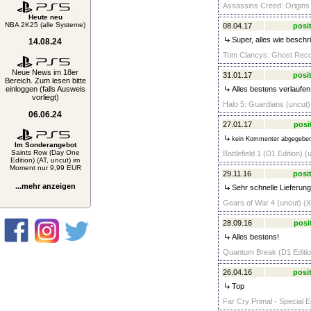
Assassins Creed: Origins 
Heute neu
NBA 2K25 (alle Systeme)
08.04.17
posit
Super, alles wie beschr
14.08.24
Tom Clancys: Ghost Recon
Neue News im 18er
31.01.17
posit
Bereich. Zum lesen bitte
einloggen (falls Ausweis
Alles bestens verlaufen,
vorliegt)
Halo 5: Guardians (uncut
06.06.24
27.01.17
posi
kein Kommenter abgegebe
Im Sonderangebot
Saints Row (Day One
Battlefield 1 (D1 Edition) 
Edition) (AT, uncut) im
Moment nur 9,99 EUR
29.11.16
posit
...mehr anzeigen
Sehr schnelle Lieferung
Gears of War 4 (uncut) (
28.09.16
posi
Alles bestens!
Quantum Break (D1 Editio
26.04.16
posit
Top
Far Cry Primal - Special E