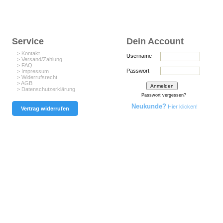
Service
Dein Account
> Kontakt
Username
> Versand/Zahlung
> FAQ
Passwort
> Impressum
> Widerrufsrecht
> AGB
> Datenschutzerklärung
Passwort vergessen?
Neukunde?
Hier klicken!
Vertrag widerrufen