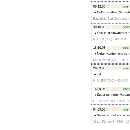
08.12.08
posi
Netter Kontakt, Schnelle
Battlefield Bad Company (
30.10.08
posi
spiel läuft einwandfrei, 
NHL 09 (360) - 49,00 €
18.10.08
posi
Netter Kontakt und schn
Mass Effect (360) - 25,00
29.09.08
posi
1 A
NHL 2K9 (360) - 43,00 €
16.09.08
posi
Super schneller Versa
UEFA Euro 2008 (360) - 1
04.09.08
posi
Super schnell und unkom
Virtua Fighter 5 (360) - 20