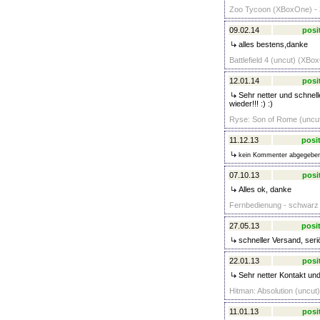
Zoo Tycoon (XBoxOne) - 
09.02.14
posi
alles bestens,danke
Battlefield 4 (uncut) (XBo
12.01.14
posi
Sehr netter und schnell
wieder!!! :) :)
Ryse: Son of Rome (uncut
11.12.13
posit
kein Kommenter abgegebe
07.10.13
posi
Alles ok, danke
Fernbedienung - schwarz 
27.05.13
posit
schneller Versand, seri
22.01.13
posi
Sehr netter Kontakt und
Hitman: Absolution (uncut)
11.01.13
posi