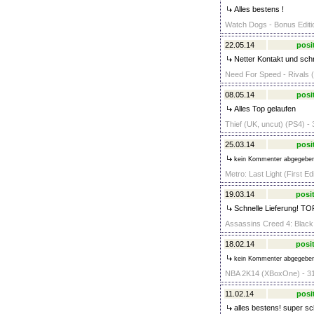
Alles bestens !
Watch Dogs - Bonus Editio
22.05.14
posi
Netter Kontakt und schn
Need For Speed - Rivals (
08.05.14
posi
Alles Top gelaufen
Thief (UK, uncut) (PS4) - 
25.03.14
posi
kein Kommenter abgegebe
Metro: Last Light (First Ed
19.03.14
posit
Schnelle Lieferung! TO
Assassins Creed 4: Black
18.02.14
posit
kein Kommenter abgegebe
NBA 2K14 (XBoxOne) - 31
11.02.14
posi
alles bestens! super sc