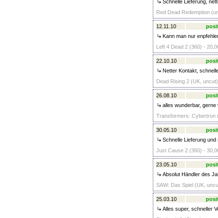
Schnelle Lieferung, nett
Red Dead Redemption (unc
12.11.10
posi
Kann man nur enpfehlen
Left 4 Dead 2 (360) - 20,0
22.10.10
posi
Netter Kontakt, schnell
Dead Rising 2 (UK, uncut)
26.08.10
posi
alles wunderbar, gerne
Transformers: Cybertron (
30.05.10
posi
Schnelle Lieferung und 
Just Cause 2 (360) - 30,0
23.05.10
posi
Absolut Händler des Ja
SAW: Das Spiel (UK, uncut
25.03.10
posi
Alles super, schneller 