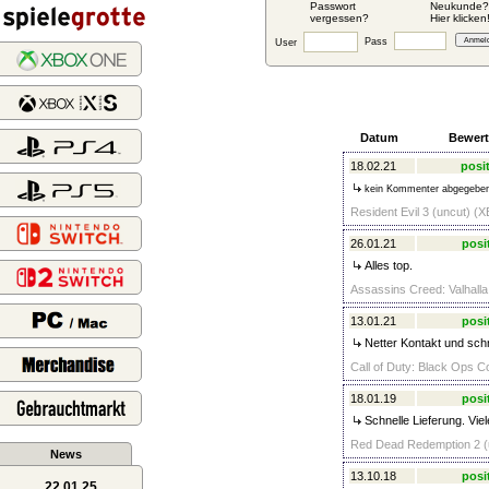
Passwort
Neukunde?
vergessen?
Hier klicken
Pass
User
Datum
Bewer
18.02.21
posit
kein Kommenter abgegebe
Resident Evil 3 (uncut) (
26.01.21
posi
Alles top.
Assassins Creed: Valhalla
13.01.21
posi
Netter Kontakt und schn
Call of Duty: Black Ops Co
18.01.19
posi
Schnelle Lieferung. Vie
Red Dead Redemption 2 (u
News
13.10.18
posi
22.01.25