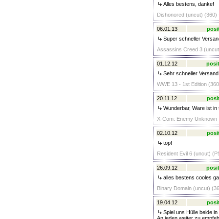
Alles bestens, danke!
Dishonored (uncut) (360) 
06.01.13
posi
Super schneller Versand
Assassins Creed 3 (uncut)
01.12.12
posit
Sehr schneller Versand,
WWE 13 - 1st Edition (360
20.11.12
posi
Wunderbar, Ware ist in
X-Com: Enemy Unknown - D
02.10.12
posi
top!
Resident Evil 6 (uncut) (P
26.09.12
posit
alles bestens cooles ga
Binary Domain (uncut) (36
19.04.12
posi
Spiel uns Hülle beide in
An jeden weiter zu empfeh