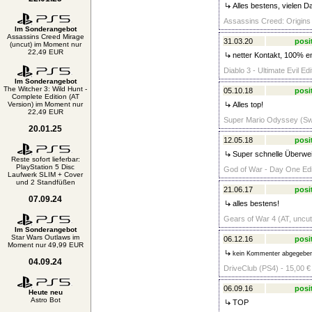
Alles bestens, vielen D
Assassins Creed: Origins
Im Sonderangebot
Assassins Creed Mirage
31.03.20
posi
(uncut) im Moment nur
22,49 EUR
netter Kontakt, 100% em
Diablo 3 - Ultimate Evil Ed
Im Sonderangebot
The Witcher 3: Wild Hunt -
05.10.18
posi
Complete Edition (AT
Version) im Moment nur
Alles top!
22,49 EUR
Super Mario Odyssey (Swi
20.01.25
12.05.18
posi
Super schnelle Überwei
Reste sofort lieferbar:
PlayStation 5 Disc
God of War - Day One Edit
Laufwerk SLIM + Cover
und 2 Standfüßen
21.06.17
posi
07.09.24
alles bestens!
Gears of War 4 (AT, uncu
Im Sonderangebot
Star Wars Outlaws im
06.12.16
posi
Moment nur 49,99 EUR
kein Kommenter abgegebe
04.09.24
DriveClub (PS4) - 15,00 €
06.09.16
posi
Heute neu
Astro Bot
TOP