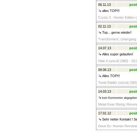
06.11.13
posi
alles TOP!!!
Crysis 3 - Hunter Edition 
02.11.13
posi
Top... gerne wieder!
Transformers: Untergang 
14.07.13
posi
Alles super gelaufen!
Halo 4 (uncut) (360) - 19,
09.06.13
posi
Alles TOP!!!
Tomb Raider (uncut) (360)
14.03.13
posi
kein Kommenter abgegebe
Metal Gear Rising: Reveng
17.01.12
posi
Sehr netter Kontakt ! S
Deus Ex: Human Revolutio