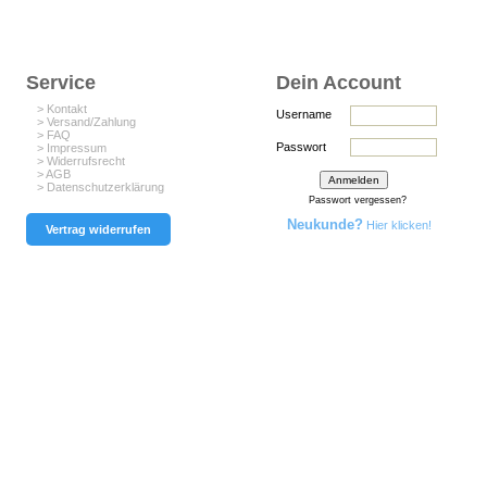
Service
Dein Account
> Kontakt
Username
> Versand/Zahlung
> FAQ
Passwort
> Impressum
> Widerrufsrecht
> AGB
> Datenschutzerklärung
Passwort vergessen?
Neukunde?
Hier klicken!
Vertrag widerrufen