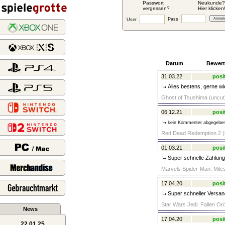
Passwort
Neukunde?
vergessen?
Hier klicken
Pass
User
Datum
Bewer
31.03.22
posi
Alles bestens, gerne wie
Ghost of Tsushima (uncut)
06.12.21
posi
kein Kommenter abgegebe
Red Dead Redemption 2 (u
01.03.21
posi
Super schnelle Zahlung,
Marvels Spider-Man: Miles
17.04.20
posi
Super schneller Versan
Star Wars Jedi: Fallen Or
News
17.04.20
posi
22.01.25