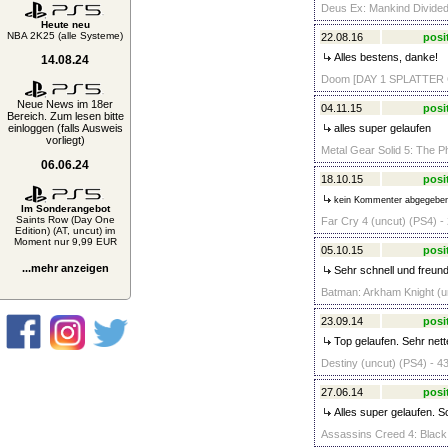
Deus Ex: Mankind Divided 
Heute neu
NBA 2K25 (alle Systeme)
22.08.16
posi
Alles bestens, danke!
14.08.24
Doom [DAY 1 SPLATTER G
Neue News im 18er
04.11.15
posi
Bereich. Zum lesen bitte
einloggen (falls Ausweis
alles super gelaufen
vorliegt)
Metal Gear Solid 5: The P
06.06.24
18.10.15
posi
kein Kommenter abgegebe
Im Sonderangebot
Saints Row (Day One
Far Cry 4 (uncut) (PS4) -
Edition) (AT, uncut) im
Moment nur 9,99 EUR
05.10.15
posi
...mehr anzeigen
Sehr schnell und freundl
Batman: Arkham Knight (un
23.09.14
posi
Top gelaufen. Sehr nett
Destiny (uncut) (PS4) - 4
27.06.14
posi
Alles super gelaufen. 
Assassins Creed 4: Black 