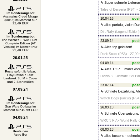
Super schnelle Lieferun
Tales of Berseria (PS4) - 
Im Sonderangebot
Assassins Creed Mirage
10.04.16
posi
(uncut) im Moment nur
22,49 EUR
alles perfekt, vielen Da
Dirt Rally (Legend Edition
Im Sonderangebot
The Witcher 3: Wild Hunt -
23.09.14
posi
Complete Edition (AT
Version) im Moment nur
Alles top gelaufen!
22,49 EUR
Dark Souls (PS3) - 27,00 
20.01.25
04.09.14
posi
Alles TOP!!! Immer wied
Reste sofort lieferbar:
PlayStation 5 Disc
Diablo 3 - Ultimate Evil Ed
Laufwerk SLIM + Cover
und 2 Standfüßen
23.07.14
posi
07.09.24
Schnelle Bezahlung. All
Watch Dogs (uncut) (PS4)
Im Sonderangebot
Star Wars Outlaws im
26.03.13
posi
Moment nur 49,99 EUR
Schnelle Überweisung, 
04.09.24
WRC 3 FIA - World Rally 
08.03.13
posi
Heute neu
Astro Bot
alles bestens - schnelle