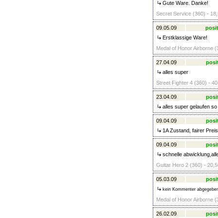
Gute Ware. Danke!
Secret Service (360) - 18
09.05.09
posit
Erstklassige Ware!
Medal of Honor Airborne (
27.04.09
posi
alles super
Street Fighter 4 (360) - 40
23.04.09
posi
alles super gelaufen so 
09.04.09
posi
1A Zustand, fairer Preis
09.04.09
posi
schnelle abwicklung,all
Guitar Hero 2 (360) - 20,5
05.03.09
posi
kein Kommenter abgegebe
Medal of Honor Airborne (
26.02.09
posi