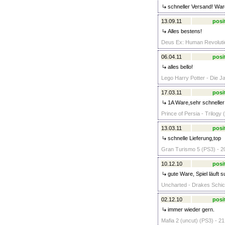
schneller Versand! War
13.09.11
posi
Alles bestens!
Deus Ex: Human Revolutio
06.04.11
posi
alles bello!
Lego Harry Potter - Die Ja
17.03.11
posi
1A Ware,sehr schnelle
Prince of Persia - Trilogy
13.03.11
posi
schnelle Lieferung,top
Gran Turismo 5 (PS3) - 2
10.12.10
posi
gute Ware, Spiel läuft 
Uncharted - Drakes Schick
02.12.10
posi
immer wieder gern.
Mafia 2 (uncut) (PS3) - 21