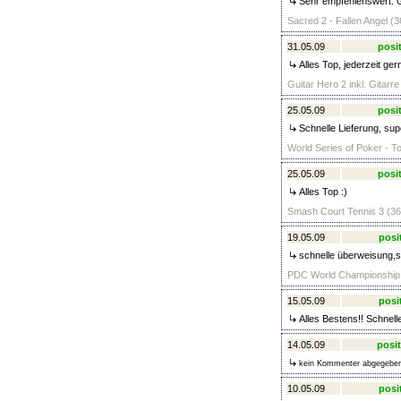
Sehr empfehlenswert. G
Sacred 2 - Fallen Angel (3
31.05.09
posit
Alles Top, jederzeit ger
Guitar Hero 2 inkl. Gitarre
25.05.09
posit
Schnelle Lieferung, sup
World Series of Poker - T
25.05.09
posit
Alles Top :)
Smash Court Tennis 3 (360
19.05.09
posi
schnelle überweisung,sof
PDC World Championship D
15.05.09
posi
Alles Bestens!! Schnelle
14.05.09
posit
kein Kommenter abgegebe
10.05.09
posi