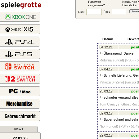
Passwort
Neukunde?
vergessen?
Hier klicken
Pass
User
Datum
Bewer
04.12.21
posit
Überragend! Danke
Returnal (uncut) (PS5) - 5
07.04.17
posit
Schnelle Lieferung. Ger
Yakuza 0 (Zero) (uncut) (
23.03.17
posi
schneller versand alles
Tom Clancys: Ghost Recon
02.03.17
posi
Super schnell und sehr f
Nioh (uncut) (PS4) - 51,4
News
22.02.17
posi
22.01.25