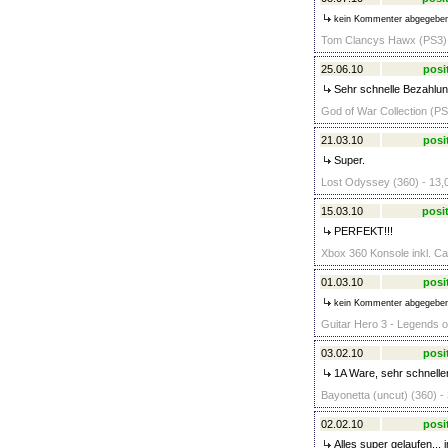
kein Kommenter abgegebe
Tom Clancys Hawx (PS3) 
25.06.10
posi
Sehr schnelle Bezahlung
God of War Collection (PS
21.03.10
posi
Super.
Lost Odyssey (360) - 13,
15.03.10
posit
PERFEKT!!!
Xbox 360 Konsole inkl. Ca
01.03.10
posi
kein Kommenter abgegebe
Guitar Hero 3 - Legends o
03.02.10
posi
1A Ware, sehr schneller
Bayonetta (uncut) (360) -
02.02.10
posi
Alles super gelaufen...