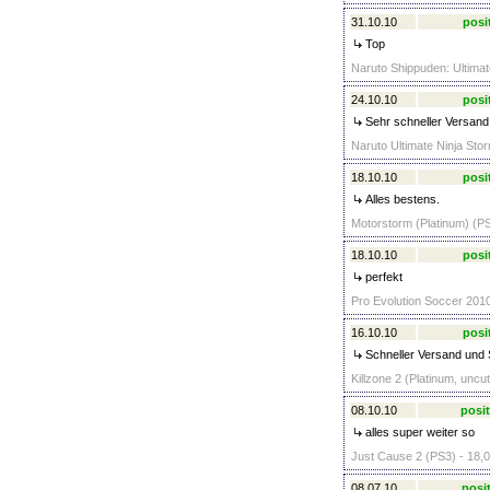
31.10.10
posi
Top
Naruto Shippuden: Ultimat
24.10.10
posi
Sehr schneller Versand 
Naruto Ultimate Ninja Sto
18.10.10
posi
Alles bestens.
Motorstorm (Platinum) (PS
18.10.10
posi
perfekt
Pro Evolution Soccer 2010
16.10.10
posi
Schneller Versand und 
Killzone 2 (Platinum, uncut
08.10.10
posit
alles super weiter so
Just Cause 2 (PS3) - 18,0
08.07.10
posit