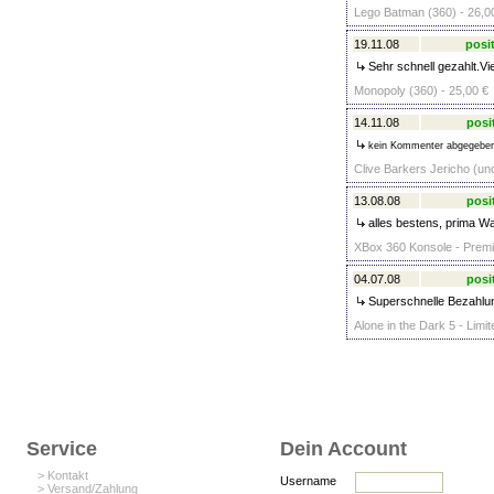
Lego Batman (360) - 26,0
19.11.08
posit
Sehr schnell gezahlt.Vi
Monopoly (360) - 25,00 €
14.11.08
posi
kein Kommenter abgegebe
Clive Barkers Jericho (unc
13.08.08
posi
alles bestens, prima Wa
XBox 360 Konsole - Premiu
04.07.08
posi
Superschnelle Bezahlun
Alone in the Dark 5 - Limit
Service
Dein Account
> Kontakt
Username
> Versand/Zahlung