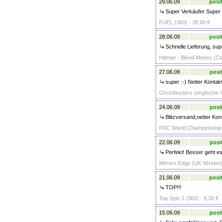
29.06.09
posit
Super Verkäufer Super 
FUEL (360) - 38,00 €
28.06.09
posit
Schnelle Lieferung, sup
Hitman - Blood Money (Cla
27.06.09
posi
super :-) Netter Kontakt
Ghostbusters (englische V
24.06.09
posi
Blitzversand,netter Kon
PDC World Championship D
22.06.09
posi
Perfekt! Besser geht es 
Mirrors Edge (UK Version)
21.06.09
posit
TOP!!!
Top Spin 3 (360) - 8,30 €
15.06.09
posi