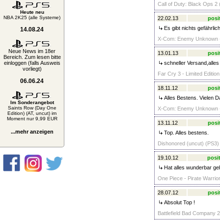
Call of Duty: Black Ops 2 
Heute neu
NBA 2K25 (alle Systeme)
22.02.13
posi
Es gibt nichts gefährlic
14.08.24
X-Com: Enemy Unknown - D
Neue News im 18er
13.01.13
posi
Bereich. Zum lesen bitte
einloggen (falls Ausweis
schneller Versand,alle
vorliegt)
Far Cry 3 - Limited Editio
06.06.24
18.11.12
posi
Alles Bestens. Vielen D
Im Sonderangebot
Saints Row (Day One
X-Com: Enemy Unknown - D
Edition) (AT, uncut) im
Moment nur 9,99 EUR
13.11.12
posi
...mehr anzeigen
Top. Alles bestens.
Dishonored (uncut) (PS3) 
19.10.12
posit
Hat alles wunderbar gek
One Piece - Pirate Warrior
28.07.12
posi
Absolut Top !
Battlefield Bad Company 2