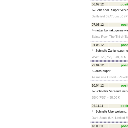
06.07.12
posit
Sehr cool ! Super Verkäu
Battlefield 3 (AT, uncut) (
07.05.12
posi
netter kontakt,gerne wi
Saints Row: The Third (Es
01.05.12
posi
Schnelle Zahlung,gerne 
WWE 12 (PS3) - 49,00 €
22.04.12
posi
alles super
Assassins Creed - Revelat
10.04.12
posi
Schneller Versand, nett
SSX (PS3) - 38,00 €
04.11.11
posit
Schnelle Überweisung. 
Dark Souls (UK, Limited Ed
18.09.11
posi