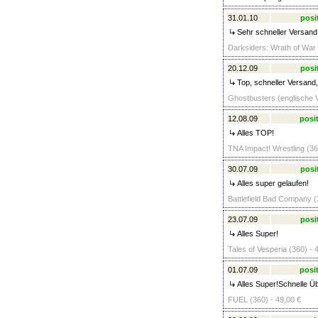
31.01.10
posi
Sehr schneller Versand 
Darksiders: Wrath of War 
20.12.09
posi
Top, schneller Versand,
Ghostbusters (englische V
12.08.09
posit
Alles TOP!
TNA Impact! Wrestling (36
30.07.09
posi
Alles super gelaufen!
Battlefield Bad Company (
23.07.09
posi
Alles Super!
Tales of Vesperia (360) - 
01.07.09
posit
Alles Super!Schnelle Ü
FUEL (360) - 49,00 €