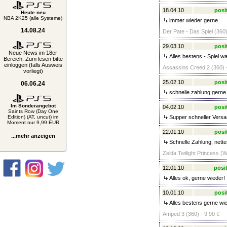
18.04.10
posi
Heute neu
NBA 2K25 (alle Systeme)
immer wieder gerne
14.08.24
Der Pate - Das Spiel (360)
29.03.10
posi
Neue News im 18er
Alles bestens - Spiel w
Bereich. Zum lesen bitte
einloggen (falls Ausweis
Assassins Creed 2 (360) 
vorliegt)
25.02.10
posi
06.06.24
schnelle zahlung gerne 
Im Sonderangebot
04.02.10
posi
Saints Row (Day One
Edition) (AT, uncut) im
Supper schneller Versa
Moment nur 9,99 EUR
22.01.10
posi
...mehr anzeigen
Schnelle Zahlung, nette
Zelda Twilight Princess (Wi
12.01.10
posit
Alles ok, gerne wieder!
10.01.10
posi
Alles bestens gerne wie
Amped 3 (360) - 9,90 €