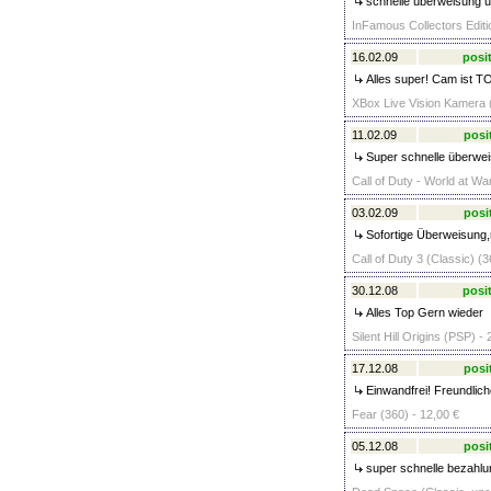
schnelle überweisung un
InFamous Collectors Editi
16.02.09
posit
Alles super! Cam ist T
XBox Live Vision Kamera (
11.02.09
posi
Super schnelle überwei
Call of Duty - World at Wa
03.02.09
posi
Sofortige Überweisung,n
Call of Duty 3 (Classic) (3
30.12.08
posit
Alles Top Gern wieder
Silent Hill Origins (PSP) -
17.12.08
posi
Einwandfrei! Freundliche
Fear (360) - 12,00 €
05.12.08
posi
super schnelle bezahlun