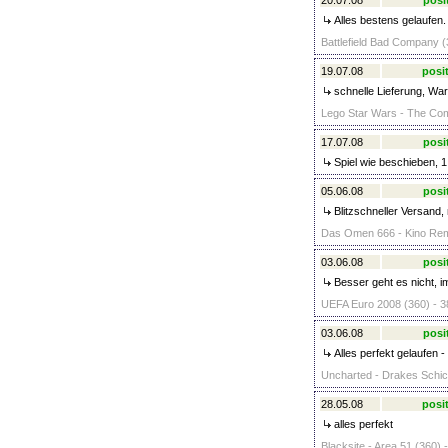
20.07.08
posi
Alles bestens gelaufen.
Battlefield Bad Company (
19.07.08
posit
schnelle Lieferung, Ware
Lego Star Wars - The Com
17.07.08
posi
Spiel wie beschieben, 
05.06.08
posi
Blitzschneller Versand, 
Das Omen 666 - Kino Rem
03.06.08
posi
Besser geht es nicht, i
UEFA Euro 2008 (360) - 3
03.06.08
posi
Alles perfekt gelaufen -
Uncharted - Drakes Schic
28.05.08
posit
alles perfekt
Blacksite - Area 51 (360) 