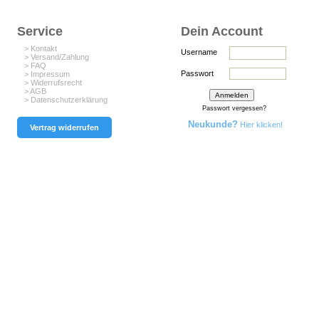
Service
Dein Account
> Kontakt
Username
> Versand/Zahlung
> FAQ
Passwort
> Impressum
> Widerrufsrecht
> AGB
> Datenschutzerklärung
Passwort vergessen?
Neukunde?
Hier klicken!
Vertrag widerrufen