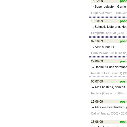
13.12.09
posi
Super gelaufen! Gerne 
Lego Star Wars - The Comp
19.10.09
posi
Schnelle Lieferung. Net
Festplatte 120 GB (360) -
07.10.09
posi
Alles super +++
Colin McRae Dirt (Classic)
22.09.09
posi
Danke für das Verständ
Resident Evil 5 (uncut) (3
08.07.09
posi
Alles bestens, danke!!
Fable 2 (Classic) (360) - 
16.06.09
posi
Alles wie beschrieben, 
Call of Juarez (360) - 20,
16.06.09
posi