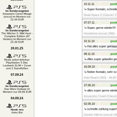
10.11.11
posit
Super Kontakt, schnell
Im Sonderangebot
Assassins Creed Mirage
Dead Space 2 (Classic) (3
(uncut) im Moment nur
22,49 EUR
07.07.11
posit
Super, gerne wieder!!!!
Im Sonderangebot
The Witcher 3: Wild Hunt -
Homefront (uncut) (360) -
Complete Edition (AT
Version) im Moment nur
22.11.10
posi
22,49 EUR
Hat alles super geklap
20.01.25
08.11.10
posi
Alles super gelaufen ge
Reste sofort lieferbar:
PlayStation 5 Disc
Laufwerk SLIM + Cover
16.09.10
posi
und 2 Standfüßen
Netter Kontakt, sehr s
07.09.24
Halo Reach (360) - 46,00 
27.06.10
posi
Im Sonderangebot
Star Wars Outlaws im
alles super gerne wiede
Moment nur 49,99 EUR
Assassins Creed (Classic)
04.09.24
02.06.10
posi
schnelle zahlung super!
Heute neu
Astro Bot
Dantes Inferno (uncut) (36