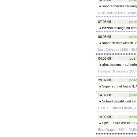
16.03.08
posi
superschneller zahlungs
Colin McRae Dirt (Classic)
07.03.08
posi
Blitzbezahlung und nette
06.03.08
posi
super fix überwiesen. v
Lost Odyssey (360) - 46,
04.03.08
posi
alles bestens - schnelle
Headset (Microsoft) (360)
29.02.08
posi
Super schnell bezahlt. A
14.02.08
posi
Schnell gezahlt und seh
Halo 3 - Limited Edition (3
14.02.08
posi
Spiel + Hülle wie neu. S
Blue Dragon (360) - 29,50