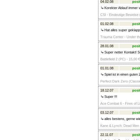
04.02.08
posi
Korekter Ablauf immer 
CSI - Eindeutige Beweise 
01.02.08
posi
Hat alles super geklappt
Trauma Center - Under the
28.01.08
posi
Super netter Kontakt! S
Battlefield 2 (PC) - 15,00 €
01.01.08
posi
Spiel ist in einen guten
Perfect Dark Zero (Classic
18.12.07
posi
Super !!!
Ace Combat 6 - Fires of Li
03.12.07
posi
alles bestens, gerne wie
Kane & Lynch: Dead Men (C
22.11.07
posi