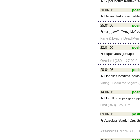
Super netter Kontakt, sc
30.04.08
posi
Danke, hat super gekla
25.04.08
posi
¤ø,¸¸,ø¤º°`°º¤ø,¸ Lief s
Kane & Lynch: Dead Men (C
22.04.08
posi
super alles geklappt
Overlord (360) - 27,00 €
20.04.08
posi
Hat alles bestens gekla
Viking - Battle for Asgard 
14.04.08
posi
Hat alles super geklapp
Lost (360) - 25,00 €
09.04.08
posit
Absolute Spietz! Das Sp
;-)
Assassins Creed (360) - 