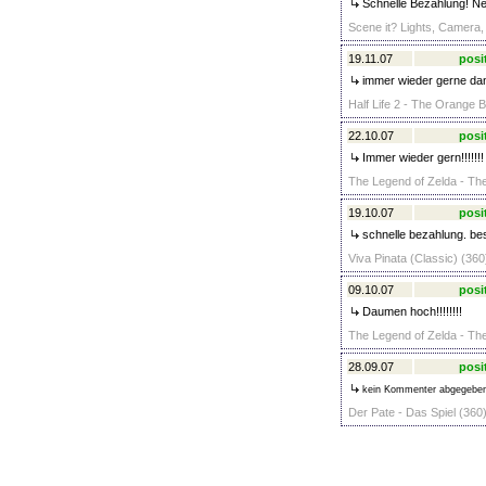
Schnelle Bezahlung! Net
Scene it? Lights, Camera, 
19.11.07
posi
immer wieder gerne dan
Half Life 2 - The Orange B
22.10.07
posi
Immer wieder gern!!!!!!!
The Legend of Zelda - The
19.10.07
posi
schnelle bezahlung. be
Viva Pinata (Classic) (360
09.10.07
posi
Daumen hoch!!!!!!!!
The Legend of Zelda - Th
28.09.07
posi
kein Kommenter abgegebe
Der Pate - Das Spiel (360)