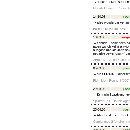
netter kontakt, sehr ehr
Medal of Honor - Pacific A
14.10.08
posi
alles wunderbar verlauf
Burnout Revenge (360) - 
13.09.08
nega
schade... habe nach ba
tagen wo ich keine antwor
ausgebe und sie dann so 
negative bewertung ;-( das 
XBox Live Vision Kamera (
05.09.08
posi
alles.PRiMA..!.supersch
Fight Night Round 3 (360)
29.08.08
posi
Schnelle Bezahlung, ge
Splinter Cell - Double Agen
25.08.08
posi
Alles Bestens......Dank
Condemned 2 (englisch, un