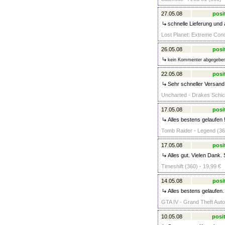
27.05.08
posi
schnelle Lieferung und a
Lost Planet: Extreme Condi
26.05.08
posi
kein Kommenter abgegebe
22.05.08
posi
Sehr schneller Versand,
Uncharted - Drakes Schic
17.05.08
posi
Alles bestens gelaufen 
Tomb Raider - Legend (36
17.05.08
posi
Alles gut. Vielen Dank. 
Timeshift (360) - 19,99 €
14.05.08
posi
Alles bestens gelaufen.
GTA IV - Grand Theft Auto 
10.05.08
posit