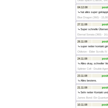
Dead Space (Classic, uncu
04.12.08
posi
hat alles super geklappt,
Blue Dragon (360) - 15,00
27.11.08
posi
Super schnelle Überwei
Eternal Sonata (360) - 16,
26.11.08
posi
super netter kontakt.gin
Oblivion - Elder Scrolls I
24.11.08
posi
Alles okay, schneller 
Splinter Cell - Double Agen
23.11.08
posit
Alles bestens.
21.11.08
posi
Sehr netter Kontakt un
James Bond: Ein Quantum 
10.11.08
posit