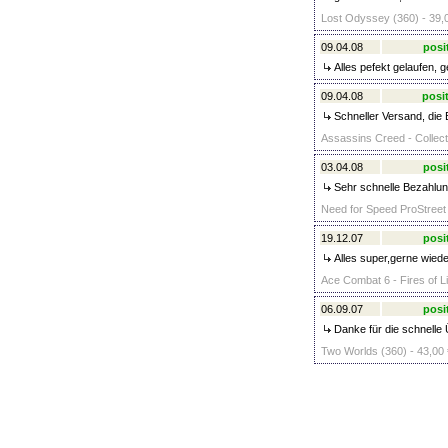
Lost Odyssey (360) - 39,
09.04.08
posi
Alles pefekt gelaufen, g
09.04.08
posit
Schneller Versand, die E
Assassins Creed - Collecto
03.04.08
posi
Sehr schnelle Bezahlung
Need for Speed ProStreet 
19.12.07
posi
Alles super,gerne wiede
Ace Combat 6 - Fires of Li
06.09.07
posi
Danke für die schnelle
Two Worlds (360) - 43,00 