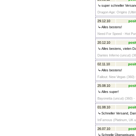
super schneller Versan
Dragon Age: Origins (Ultim
29.12.10
posi
Alles bestens!
Need For Speed - Hot Pursu
20.12.10
posi
Alles bestens, vielen D
Dantes Inferno (uncut) (36
02.11.10
posit
Alles bestens!
Fallout: New Vegas (360) 
25.08.10
posi
Alles super!
Bayonetta (uncut) (360) -
01.08.10
posit
Schneller Versand, Dan
InFamous (Platinum, UK u
26.07.10
posi
Schnelle Überweisung, n