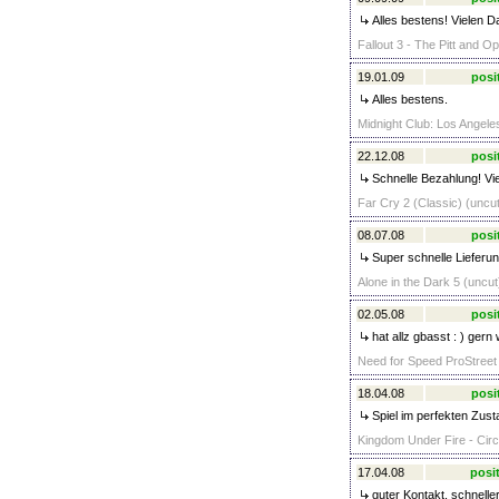
Alles bestens! Vielen D
Fallout 3 - The Pitt and 
19.01.09
posi
Alles bestens.
Midnight Club: Los Angeles
22.12.08
posi
Schnelle Bezahlung! Vi
Far Cry 2 (Classic) (uncut
08.07.08
posi
Super schnelle Lieferun
Alone in the Dark 5 (uncut
02.05.08
posi
hat allz gbasst : ) gern
Need for Speed ProStreet 
18.04.08
posi
Spiel im perfekten Zust
Kingdom Under Fire - Circ
17.04.08
posit
guter Kontakt, schnelle