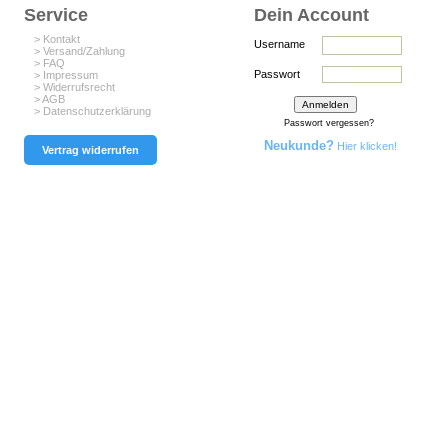
Service
Dein Account
> Kontakt
Username
> Versand/Zahlung
> FAQ
Passwort
> Impressum
> Widerrufsrecht
> AGB
> Datenschutzerklärung
Passwort vergessen?
Neukunde?
Hier klicken!
Vertrag widerrufen