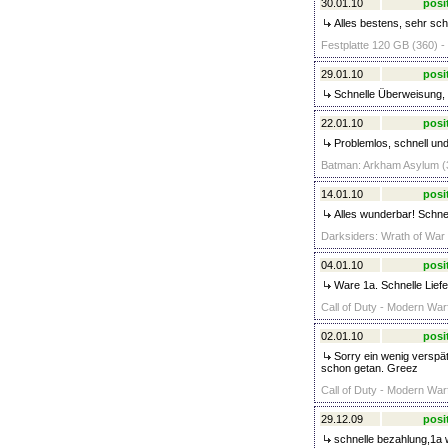
30.01.10
posi
Alles bestens, sehr sch
Festplatte 120 GB (360) -
29.01.10
posi
Schnelle Überweisung, 
22.01.10
posi
Problemlos, schnell und
Batman: Arkham Asylum (3
14.01.10
posi
Alles wunderbar! Schne
Darksiders: Wrath of War 
04.01.10
posi
Ware 1a. Schnelle Liefe
Call of Duty - Modern Warf
02.01.10
posi
Sorry ein wenig verspäte
schon getan. Greez
Call of Duty - Modern Warf
29.12.09
posi
schnelle bezahlung,1a 