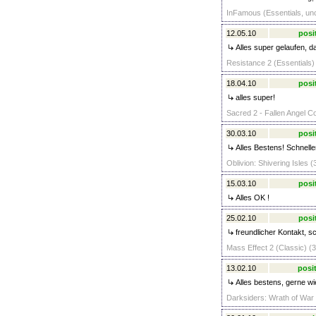
InFamous (Essentials, unc
12.05.10
posi
Alles super gelaufen, d
Resistance 2 (Essentials)
18.04.10
posi
alles super!
Sacred 2 - Fallen Angel Co
30.03.10
posi
Alles Bestens! Schnelle
Oblivion: Shivering Isles (
15.03.10
posi
Alles OK !
25.02.10
posi
freundlicher Kontakt, sc
Mass Effect 2 (Classic) (3
13.02.10
posit
Alles bestens, gerne wi
Darksiders: Wrath of War 