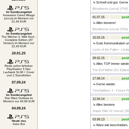
Schnell und gut. Gerne
Bloodborne (uncut) (PS4) 
Im Sonderangebot
Assassins Creed Mirage
01.07.15
posi
(uncut) im Moment nur
22,49 EUR
Alles bestens!
Bloodborne (uncut) (PS4) 
Im Sonderangebot
The Witcher 3: Wild Hunt -
10.03.15
posi
Complete Edition (AT
Version) im Moment nur
Gute Kommunikation un
22,49 EUR
Lords of the Fallen - Limit
20.01.25
28.02.15
posi
Alles TOP immer wiede
Reste sofort lieferbar:
PlayStation 5 Disc
The Evil Within (D1 Editio
Laufwerk SLIM + Cover
und 2 Standfüßen
17.08.14
posi
07.09.24
Gerne wieder.
TimeSplitters 3 - Future P
Im Sonderangebot
Star Wars Outlaws im
12.04.14
posi
Moment nur 49,99 EUR
Alles bestens
04.09.24
Sniper Elite V2 (uncut) (36
03.08.13
posi
Heute neu
Astro Bot
Ware wie beschrieben, 