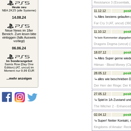
Resistance 3 (Essentials,
Heute neu
NBA 2K25 (alle Systeme)
11.12.12
posi
Alles bestens gelaufen 
14.08.24
Far Cry 3 (AT, uncut) (360
Neue News im 18er
11.10.12
posi
Bereich. Zum lesen bitte
einloggen (falls Ausweis
kein Kommenter abgegebe
vorliegt)
Dragons Dogma (uncut) (3
06.06.24
18.07.12
posi
Alles Super gerne wiede
Im Sonderangebot
Saints Row (Day One
Hitman - Blood Money (Cla
Edition) (AT, uncut) im
Moment nur 9,99 EUR
28.05.12
posit
...mehr anzeigen
alles wie beschrieben D
Der Herr der Ringe: Der Kr
27.05.12
posit
Spiel in 1A-Zustand und
The Witcher 2 - Enhanced 
02.04.12
posit
Super! Netter Kontakt, 
Kingdoms of Amalur: Recko