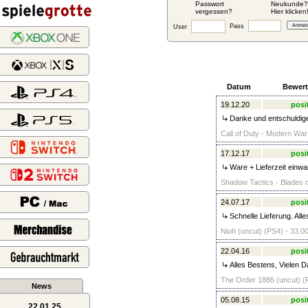
Passwort
Neukunde?
vergessen?
Hier klicken
Pass
User
Datum
Bewer
19.12.20
posi
Danke und entschuldige
Call of Duty - Modern War
17.12.17
posi
Ware + Lieferzeit einwa
Shadow Tactics - Blades o
24.07.17
posi
Schnelle Lieferung. Alle
Nioh (uncut) (PS4) - 33,0
22.04.16
posi
Alles Bestens, Vielen 
The Order 1886 (uncut) (P
News
05.08.15
posi
22.01.25