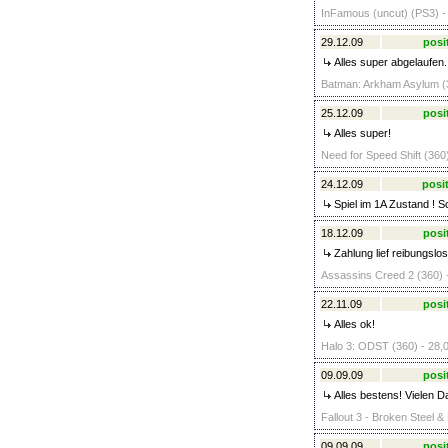
InFamous (uncut) (PS3) -
29.12.09
posi
Alles super abgelaufen.
Batman: Arkham Asylum (3
25.12.09
posi
Alles super!
Need for Speed Shift (360)
24.12.09
posit
Spiel im 1A Zustand ! S
18.12.09
posi
Zahlung lief reibungslo
Assassins Creed 2 (360) 
22.11.09
posi
Alles ok!
Halo 3: ODST (360) - 28,
09.09.09
posi
Alles bestens! Vielen D
Fallout 3 - Broken Steel &
09.09.09
posi