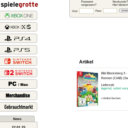
Passwort
Neukunde?
vergessen?
Hier klicken
Pass
User
Artikel
Bibi Blocksberg 3 
Rennen (CIAB)
(Sw
Lieferzeit:
lagernd, sofort ver
» Artikel löschen
News
22.01.25