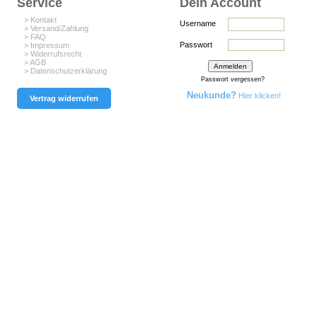
Service
Dein Account
> Kontakt
Username
> Versand/Zahlung
> FAQ
Passwort
> Impressum
> Widerrufsrecht
> AGB
> Datenschutzerklärung
Passwort vergessen?
Neukunde?
Hier klicken!
Vertrag widerrufen