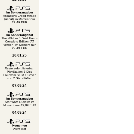
Im Sonderangebot
Assassins Creed Mirage
(uncut) im Moment nur
22,49 EUR
Im Sonderangebot
The Witcher 3: Wild Hunt -
Complete Edition (AT
Version) im Moment nur
22,49 EUR
20.01.25
Reste sofort lieferbar:
PlayStation 5 Disc
Laufwerk SLIM + Cover
und 2 Standfüßen
07.09.24
Im Sonderangebot
Star Wars Outlaws im
Moment nur 49,99 EUR
04.09.24
Heute neu
Astro Bot