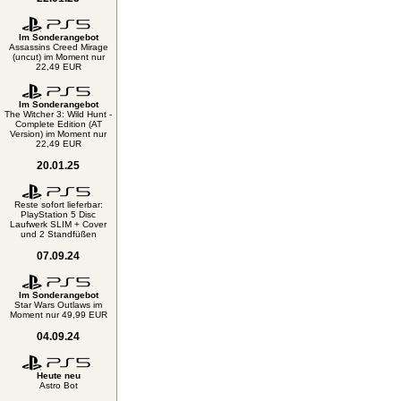
Im Sonderangebot
Assassins Creed Mirage
(uncut) im Moment nur
22,49 EUR
Im Sonderangebot
The Witcher 3: Wild Hunt -
Complete Edition (AT
Version) im Moment nur
22,49 EUR
20.01.25
Reste sofort lieferbar:
PlayStation 5 Disc
Laufwerk SLIM + Cover
und 2 Standfüßen
07.09.24
Im Sonderangebot
Star Wars Outlaws im
Moment nur 49,99 EUR
04.09.24
Heute neu
Astro Bot