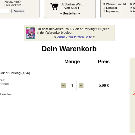
Neukunde?
»
»
Artikel im Wert
Widerrufsrecht
V
Hier klicken!
»
»
von
5,99 €
Kontakt
F
»
»
Impressum
» Bestellen «
Du hast den Artikel You Suck at Parking für 5,99 €
in den Warenkorb gelegt.
»
Zurück zur letzten Seite
«
Dein Warenkorb
Menge
Preis
uck at Parking
(XSX)
eit:
ochen
5,99 €
el löschen