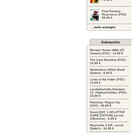
Final Fantasy:
Resonance (PS5)
59,49 €
...mehr anzeigen
Gebrauchte
Monster Hunter Wilds (AT
Version) (XSX) - 14,99 €
The Crew Motorfest (PS5) -
16,99 €
Nickelodeon AllStar Brawl
(Switch) - 9,99 €
Lords of the Fallen (PS5) -
13,99 €
Landwirtschafts-Simulator
22: Platinum-Edition (PS5) -
24,99 €
RoboCop: Rogue City
(XSX) - 49,99 €
Doom [DAY 1 SPLATTER
GORE EDITION] (uncut)
(XBoxOne) - 9,99 €
Bayonetta 3 (UK, uncut)
(Switch) - 34,99 €