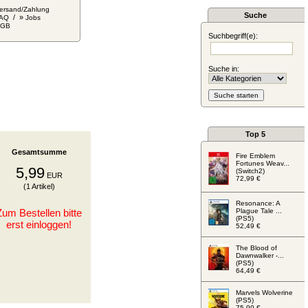
ersand/Zahlung
Suche
/ »
AQ
Jobs
AGB
Suchbegriff(e):
Suche in:
Top 5
Gesamtsumme
Fire Emblem
Fortunes Weav...
5,99
(Switch2)
EUR
72,99 €
(1 Artikel)
Resonance: A
Zum Bestellen bitte
Plague Tale ...
(PS5)
erst einloggen!
52,49 €
The Blood of
Dawnwalker -...
(PS5)
64,49 €
Marvels Wolverine
(PS5)
75,99 €