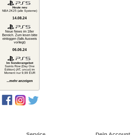
Heute neu
NBA 2K25 (alle Systeme)
14.08.24
Neue News im 18er
Bereich. Zum lesen bitte
einloggen (falls Ausweis
vorliegt)
06.06.24
Im Sonderangebot
Saints Row (Day One
Edition) (AT, uncut) im
Moment nur 9,99 EUR
...mehr anzeigen
Service
Dein Account