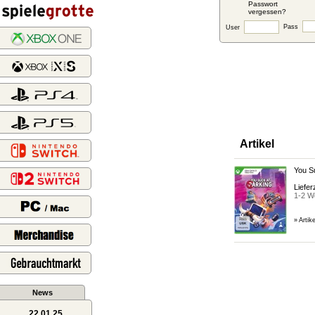
Passwort
vergessen?
Pass
User
Artikel
You S
Lieferz
1-2 W
» Artik
News
22.01.25