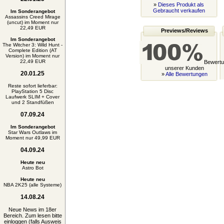
»
Dieses Produkt als
Gebraucht verkaufen
Im Sonderangebot
Assassins Creed Mirage
(uncut) im Moment nur
22,49 EUR
Previews/Reviews
Im Sonderangebot
The Witcher 3: Wild Hunt -
Complete Edition (AT
Version) im Moment nur
22,49 EUR
Bewertu
unserer Kunden
20.01.25
»
Alle Bewertungen
Reste sofort lieferbar:
PlayStation 5 Disc
Laufwerk SLIM + Cover
und 2 Standfüßen
07.09.24
Im Sonderangebot
Star Wars Outlaws im
Moment nur 49,99 EUR
04.09.24
Heute neu
Astro Bot
Heute neu
NBA 2K25 (alle Systeme)
14.08.24
Neue News im 18er
Bereich. Zum lesen bitte
einloggen (falls Ausweis