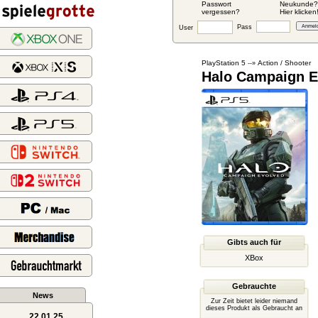
Passwort
Neukunde?
vergessen?
Hier klicken
Pass
User
PlayStation 5
Action / Shooter
--»
Halo Campaign E
Gibts auch für
XBox
Gebrauchte
News
Zur Zeit bietet leider niemand
dieses Produkt als Gebraucht an
22.01.25