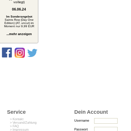
vorliegt)
06.06.24
Im Sonderangebot
Saints Row (Day One
Edition) (AT, uncut) im
Moment nur 9,99 EUR
...mehr anzeigen
Service
Dein Account
> Kontakt
Username
> Versand/Zahlung
> FAQ
Passwort
> Impressum