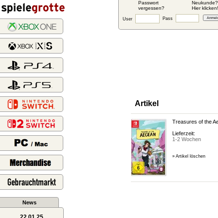
Passwort
Neukunde?
vergessen?
Hier klicken
Pass
User
Artikel
Treasures of the A
Lieferzeit:
1-2 Wochen
» Artikel löschen
News
22.01.25