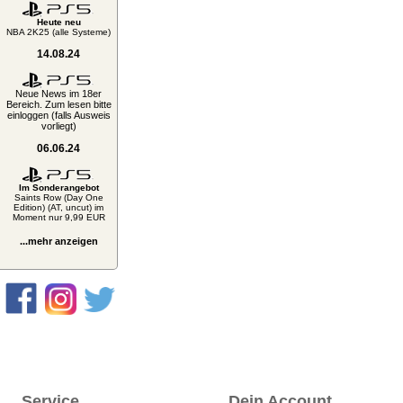
Heute neu
NBA 2K25 (alle Systeme)
14.08.24
Neue News im 18er
Bereich. Zum lesen bitte
einloggen (falls Ausweis
vorliegt)
06.06.24
Im Sonderangebot
Saints Row (Day One
Edition) (AT, uncut) im
Moment nur 9,99 EUR
...mehr anzeigen
Service
Dein Account