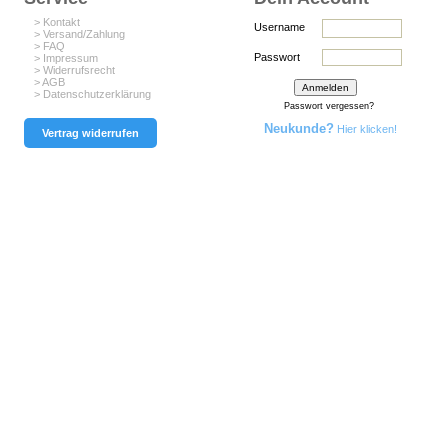
> Kontakt
Username
> Versand/Zahlung
> FAQ
Passwort
> Impressum
> Widerrufsrecht
> AGB
> Datenschutzerklärung
Passwort vergessen?
Neukunde?
Hier klicken!
Vertrag widerrufen