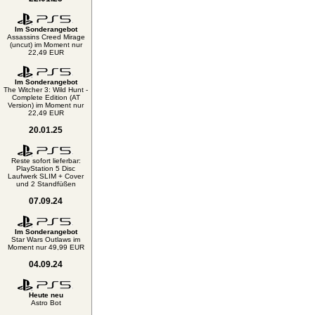
Im Sonderangebot
Assassins Creed Mirage
(uncut) im Moment nur
22,49 EUR
Im Sonderangebot
The Witcher 3: Wild Hunt -
Complete Edition (AT
Version) im Moment nur
22,49 EUR
20.01.25
Reste sofort lieferbar:
PlayStation 5 Disc
Laufwerk SLIM + Cover
und 2 Standfüßen
07.09.24
Im Sonderangebot
Star Wars Outlaws im
Moment nur 49,99 EUR
04.09.24
Heute neu
Astro Bot