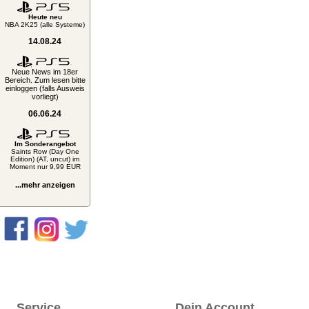
Heute neu
NBA 2K25 (alle Systeme)
14.08.24
Neue News im 18er
Bereich. Zum lesen bitte
einloggen (falls Ausweis
vorliegt)
06.06.24
Im Sonderangebot
Saints Row (Day One
Edition) (AT, uncut) im
Moment nur 9,99 EUR
...mehr anzeigen
Service
Dein Account