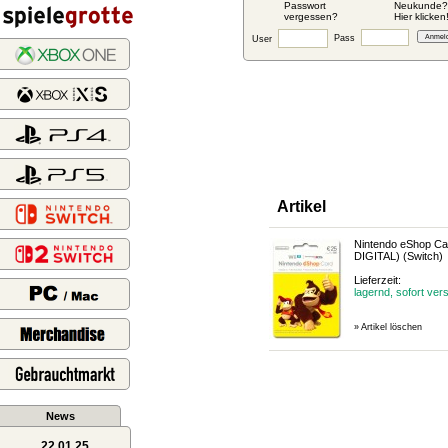
Passwort
Neukunde?
vergessen?
Hier klicken
Pass
User
Artikel
Nintendo eShop C
DIGITAL)
(Switch)
Lieferzeit:
lagernd, sofort ver
» Artikel löschen
News
22.01.25