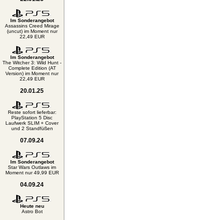
Im Sonderangebot
Assassins Creed Mirage
(uncut) im Moment nur
22,49 EUR
Im Sonderangebot
The Witcher 3: Wild Hunt -
Complete Edition (AT
Version) im Moment nur
22,49 EUR
20.01.25
Reste sofort lieferbar:
PlayStation 5 Disc
Laufwerk SLIM + Cover
und 2 Standfüßen
07.09.24
Im Sonderangebot
Star Wars Outlaws im
Moment nur 49,99 EUR
04.09.24
Heute neu
Astro Bot