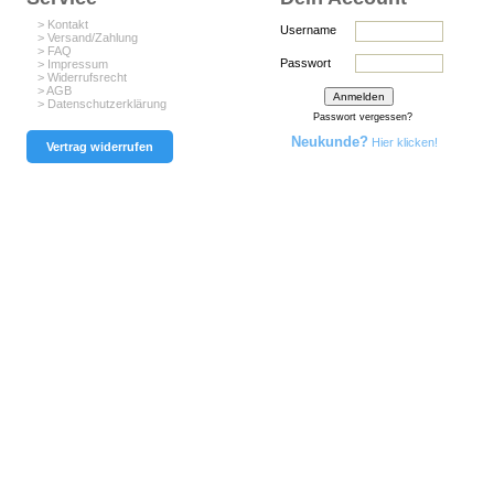
> Kontakt
Username
> Versand/Zahlung
> FAQ
Passwort
> Impressum
> Widerrufsrecht
> AGB
> Datenschutzerklärung
Passwort vergessen?
Neukunde?
Hier klicken!
Vertrag widerrufen